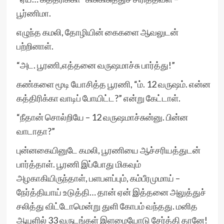
பூர்ணிமா.
எழுந்த கமலி, தோழியின் கைகளை ஆவலுடன்
பற்றினாள்.
“அட. பூரணி,எத்தனை வருஷமாச்சு பார்த்து!”
கண்களை மூடி யோசித்த பூரணி, “ம். 12 வருஷம். என்ன
கத்திரிக்கா வாடிப் போயிட்ட?” என்று கேட்டாள்.
“நீதான் சொல்றியே – 12 வருஷமாச்சுன்னு. பின்ன
வாடாதா?”
புன்னகையினுடே கமலி, பூரணியை ஆச்சரியத்துடன்
பார்த்தாள். பூரணி இப்போது மிகவும்
அழகாகியிருந்தாள், பளபளப்பும், கம்பீரமுமாய் –
நேர்த்தியாய் உடுத்தி… தான் ஏன் இத்தனை அலுத்துச்
சலித்து விட்டோமென்று துளி கோபம் வந்தது. மனித
ஆயுளில் 33 வருடங்கள் இளமையோடு சேர்த்தி தானே!