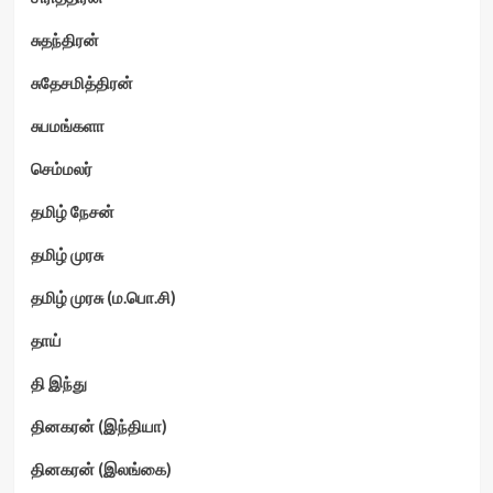
சுதந்திரன்
சுதேசமித்திரன்
சுபமங்களா
செம்மலர்
தமிழ் நேசன்
தமிழ் முரசு
தமிழ் முரசு (ம.பொ.சி)
தாய்
தி இந்து
தினகரன் (இந்தியா)
தினகரன் (இலங்கை)