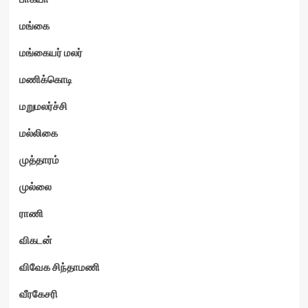
மங்கை
மங்கையர் மலர்
மணிக்கொடி
மறுமலர்ச்சி
மல்லிகை
முத்தாரம்
முல்லை
ராணி
விகடன்
விவேக சிந்தாமணி
வீரகேசரி