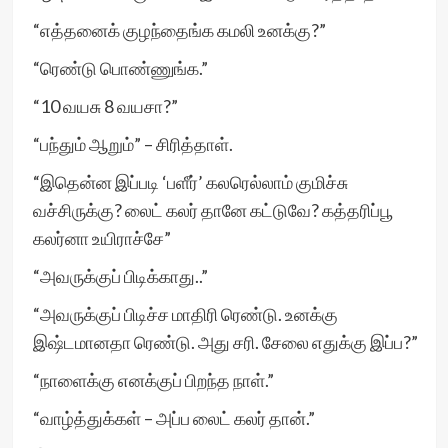
“எத்தனைக் குழந்தைங்க கமலி உனக்கு?”
“ரெண்டு பொண்ணுங்க.”
“10 வயசு 8 வயசா?”
“பந்தும் ஆறும்” – சிரித்தாள்.
“இதென்ன இப்படி ‘பளீர்’ கலரெல்லாம் குமிச்சு
வச்சிருக்கு? லைட் கலர் தானே கட்டுவே? கத்தரிப்பூ
கலர்னா உயிராச்சே”
“அவருக்குப் பிடிக்காது..”
“அவருக்குப் பிடிச்ச மாதிரி ரெண்டு. உனக்கு
இஷ்டமானதா ரெண்டு. அது சரி. சேலை எதுக்கு இப்ப?”
“நாளைக்கு எனக்குப் பிறந்த நாள்.”
“வாழ்த்துக்கள் – அப்ப லைட் கலர் தான்.”