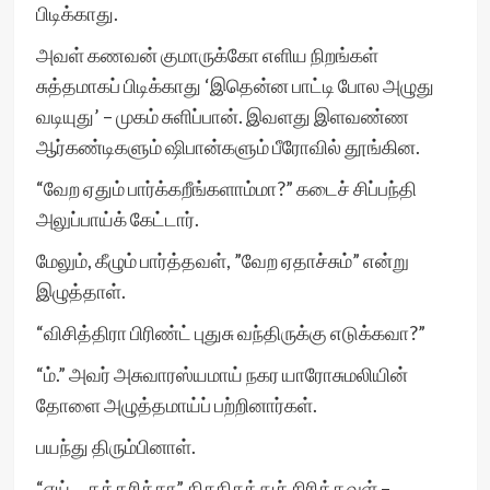
பிடிக்காது.
அவள் கணவன் குமாருக்கோ எளிய நிறங்கள்
சுத்தமாகப் பிடிக்காது ‘இதென்ன பாட்டி போல அழுது
வடியுது’ – முகம் சுளிப்பான். இவளது இளவண்ண
ஆர்கண்டிகளும் ஷிபான்களும் பீரோவில் தூங்கின.
“வேற ஏதும் பார்க்கறீங்களாம்மா?” கடைச் சிப்பந்தி
அலுப்பாய்க் கேட்டார்.
மேலும், கீழும் பார்த்தவள், ”வேற ஏதாச்சும்” என்று
இழுத்தாள்.
“விசித்திரா பிரிண்ட் புதுசு வந்திருக்கு எடுக்கவா?”
“ம்.” அவர் அசுவாரஸ்யமாய் நகர யாரோசுமலியின்
தோளை அழுத்தமாய்ப் பற்றினார்கள்.
பயந்து திரும்பினாள்.
“ஏய்… கத்தரிக்கா” கிசுகிசுத்துச் சிரித்தவள் –