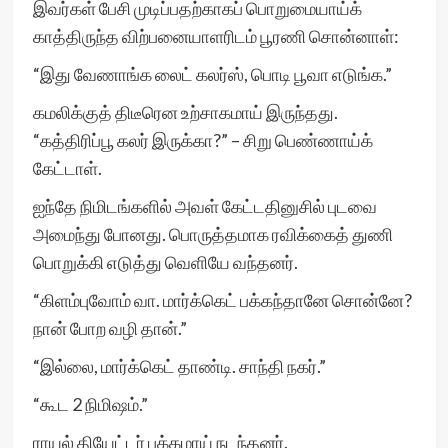
இவர்கள் பேசி முடிப்பதற்காகப் பொறுமையாய்க்
காத்திருந்த விற்பனையாளரிடம் பூரணி சொன்னாள்:
“இது வேணாங்க லைட் கலர்ஸ், பொடி பூவா எடுங்க.”
கமலிக்குத் திடீரென உற்சாகமாய் இருந்தது.
“கத்திரிப்பூ கலர் இருக்கா?” – சிறு பெண்ணாய்க்
கேட்டாள்.
ஐந்தே நிமிடங்களில் அவள் கேட்டதினுசில் புடவை
அமைந்து போனது. பொருத்தமாக ரவிக்கைத் துணி
பொறுக்கி எடுத்து வெளியே வந்தனர்.
“கிளம்புவோம் வா. மார்க்கெட் பக்கந்தானே சொன்னே?
நான் போற வழி தான்.”
“இல்லை, மார்க்கெட் தாண்டி. சாந்தி நகர்.”
“கூட 2 நிமிஷம்.”
ராயல் தியேட்டர் பக்கமாய் நடந்தனர்.