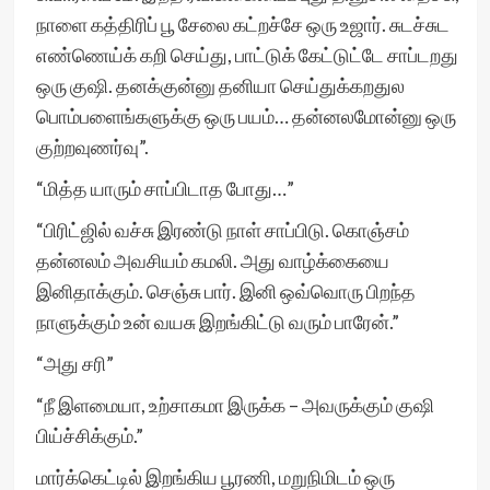
நாளை கத்திரிப் பூ சேலை கட்றச்சே ஒரு உஜார். சுடச்சுட
எண்ணெய்க் கறி செய்து, பாட்டுக் கேட்டுட்டே சாப்டறது
ஒரு குஷி. தனக்குன்னு தனியா செய்துக்கறதுல
பொம்பளைங்களுக்கு ஒரு பயம்… தன்னலமோன்னு ஒரு
குற்றவுணர்வு”.
“மித்த யாரும் சாப்பிடாத போது…”
“பிரிட்ஜில் வச்சு இரண்டு நாள் சாப்பிடு. கொஞ்சம்
தன்னலம் அவசியம் கமலி. அது வாழ்க்கையை
இனிதாக்கும். செஞ்சு பார். இனி ஒவ்வொரு பிறந்த
நாளுக்கும் உன் வயசு இறங்கிட்டு வரும் பாரேன்.”
“அது சரி”
“நீ இளமையா, உற்சாகமா இருக்க – அவருக்கும் குஷி
பிய்ச்சிக்கும்.”
மார்க்கெட்டில் இறங்கிய பூரணி, மறுநிமிடம் ஒரு