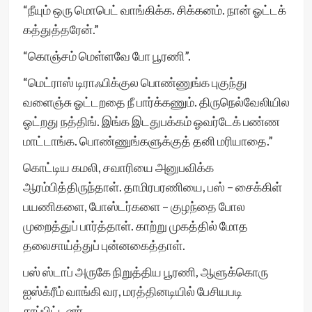
“நீயும் ஒரு மொபெட் வாங்கிக்க. சிக்கனம். நான் ஓட்டக்
கத்துத்தரேன்.”
“கொஞ்சம் மெள்ளவே போ பூரணி”.
“மெட்ராஸ் டிராஃபிக்குல பொண்ணுங்க புகுந்து
வளைஞ்சு ஓட்டறதை நீ பார்க்கணும். திருநெல்வேலியில
ஓட்றது நத்திங். இங்க இடதுபக்கம் ஓவர்டேக் பண்ண
மாட்டாங்க. பொண்ணுங்களுக்குத் தனி மரியாதை.”
கொட்டிய கமலி, சவாரியை அனுபவிக்க
ஆரம்பித்திருந்தாள். தாமிரபரணியை, பஸ் – சைக்கிள்
பயணிகளை, போஸ்டர்களை – குழந்தை போல
முறைத்துப் பார்த்தாள். காற்று முகத்தில் மோத
தலைசாய்த்துப் புன்னகைத்தாள்.
பஸ் ஸ்டாப் அருகே நிறுத்திய பூரணி, ஆளுக்கொரு
ஐஸ்க்ரீம் வாங்கி வர, மரத்தினடியில் பேசியபடி
சாப்பிட்டனர்.