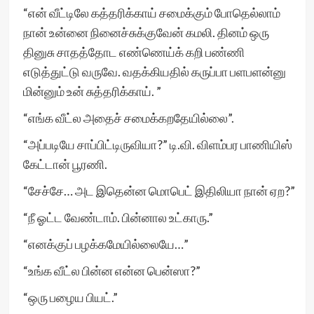
“என் வீட்டிலே கத்தரிக்காய் சமைக்கும் போதெல்லாம்
நான் உன்னை நினைச்சுக்குவேன் கமலி. தினம் ஒரு
தினுசு சாதத்தோட எண்ணெய்க் கறி பண்ணி
எடுத்துட்டு வருவே. வதக்கியதில் கருப்பா பளபளன்னு
மின்னும் உன் சுத்தரிக்காய். ”
“எங்க வீட்ல அதைச் சமைக்கறதேயில்லை”.
“அப்படியே சாப்பிட்டிருவியா?” டி.வி. விளம்பர பாணியிஸ்
கேட்டான் பூரணி.
“சேச்சே… அட இதென்ன மொபெட் இதிலியா நான் ஏற?”
“நீ ஓட்ட வேண்டாம். பின்னால உட்காரு.”
“எனக்குப் பழக்கமேயில்லையே…”
“உங்க வீட்ல பின்ன என்ன பென்ஸா?”
“ஒரு பழைய பியட்.”