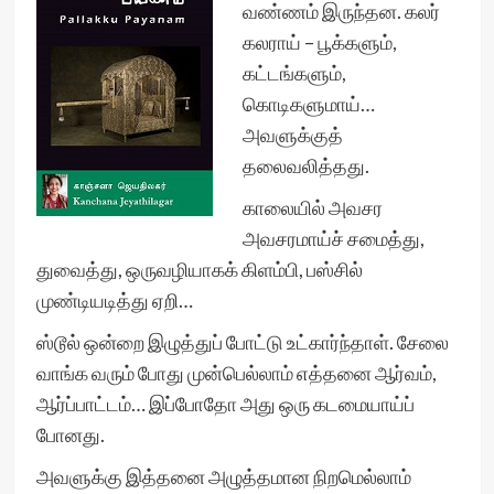
வண்ணம் இருந்தன. கலர்
கலராய் – பூக்களும்,
கட்டங்களும்,
கொடிகளுமாய்…
அவளுக்குத்
தலைவலித்தது.
காலையில் அவசர
அவசரமாய்ச் சமைத்து,
துவைத்து, ஒருவழியாகக் கிளம்பி, பஸ்சில்
முண்டியடித்து ஏறி…
ஸ்டூல் ஒன்றை இழுத்துப் போட்டு உட்கார்ந்தாள். சேலை
வாங்க வரும் போது முன்பெல்லாம் எத்தனை ஆர்வம்,
ஆர்ப்பாட்டம்… இப்போதோ அது ஒரு கடமையாய்ப்
போனது.
அவளுக்கு இத்தனை அழுத்தமான நிறமெல்லாம்