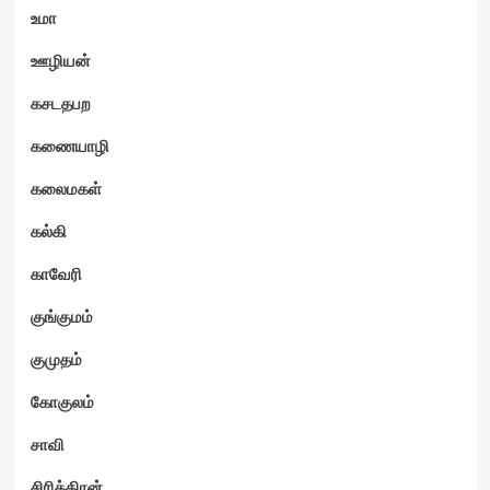
உமா
ஊழியன்
கசடதபற
கணையாழி
கலைமகள்
கல்கி
காவேரி
குங்குமம்
குமுதம்
கோகுலம்
சாவி
சிரித்திரன்