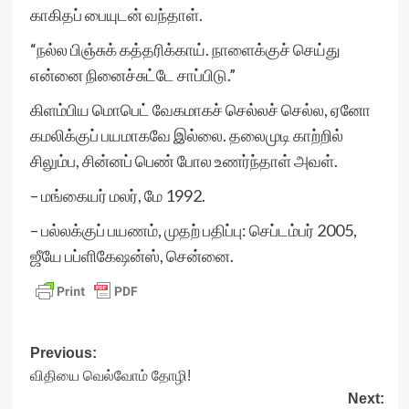
காகிதப் பையுடன் வந்தாள்.
“நல்ல பிஞ்சுக் கத்தரிக்காய். நாளைக்குச் செய்து
என்னை நினைச்சுட்டே சாப்பிடு.”
கிளம்பிய மொபெட் வேகமாகச் செல்லச் செல்ல, ஏனோ
கமலிக்குப் பயமாகவே இல்லை. தலைமுடி காற்றில்
சிலும்ப, சின்னப் பெண் போல உணர்ந்தாள் அவள்.
– மங்கையர் மலர், மே 1992.
– பல்லக்குப் பயணம், முதற் பதிப்பு: செப்டம்பர் 2005,
ஜீயே பப்ளிகேஷன்ஸ், சென்னை.
Post
Previous:
விதியை வெல்வோம் தோழி!
navigation
Next: