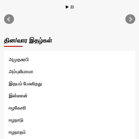
தின/வார இதழ்கள்
அமுதசுரபி
ஷ்
அம்புலிமாமா
இதயம் பேசுகிறது
இன்ஸான்
ஈழகேசரி
ஈழநாடு
ஈழநாதம்