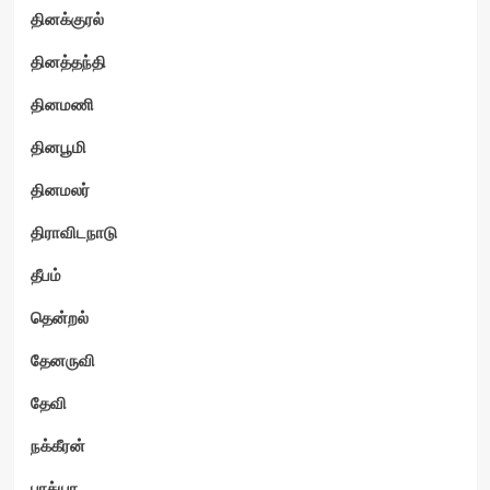
தினக்குரல்
தினத்தந்தி
தினமணி
தினபூமி
தினமலர்
திராவிடநாடு
தீபம்
தென்றல்
தேனருவி
தேவி
நக்கீரன்
பாக்யா