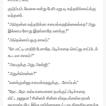
குடும்பம். வேலை என்று பேசி மறுபடி கத்தரிக்காய்க்கு
வந்தனர்.
“அதென்ன கத்தரிக்கா சமைக்கறதில்லைங்கற? அது
இல்லாம சோறு இறங்காதே உனக்கு?”
“அதெல்லாம் ஒரு காலம்.”
“சே பாட்டி மாதிரி பேசாதே. பிடிச்சதை செய்து சாப்பிடக்
கூடவா காலம்?”
“அவருக்கு அது அலர்ஜி.”
“அதுக்கென்ன?”
“எனக்குன்னு சமைக்கறதுக்கு… சோம்பல்.”
“நோ…நோ. கல்யாணமானா நமக்குப் பிடிச்சதை
விட்டறணுமா? சின்னச் சின்ன விஷயங்கள்ல தான்
சுவாரஸ்யமே. இந்த ரவிக்கையைப் புது தினுசில தைச்சு,