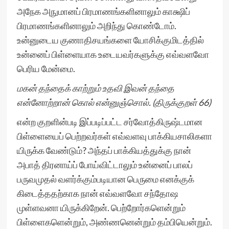
அநேக அநுமானப் பிரமாணங்களினாலும் காக்ஷிப்
பிரமாணங்களினாலும் அறிந்து கொண்டோம்.
உன்னுடைய குணாதிசயங்களை யோசிக்குமிடத்தில்
உன்னைப் பிள்ளையாக உடையவர்களுக்கு எவ்வளவோ
பெரிய மேன்மை.
மகன் தந்தைக் காற்றும் உதவி இவன் தந்தை
என்னோற்றான் கொல் என்னுஞ்சொல். (திருக்குறள் 66)
என்ற குறளின்படி இப்படிப்பட்ட சர்வோத்கிருஷ்டமான
பிள்ளையைப் பெற்றவர்கள் எவ்வளவு பாக்கியசாலிகளா
யிருக்க வேண்டும்? அந்தப் பாக்கியத்துக்கு நான்
அபாத் திரனாய்ப் போய்விட்டாலும் உன்னைப் பாலப்
பருவமுதல் வளர்க்கும்படியான பெருமை எனக்குக்
கிடைத்ததற்காக நான் எவ்வளவோ சந்தோஷ
முள்ளவனா யிருக்கிறேன். பெற்றோர்களென்றும்
பிள்ளைகளென்றும், அண்ணனென்றும் தம்பியென்றும்.