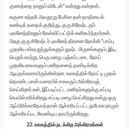
குணத்தை நானும் விடேன்” என்றது என்றாள்.
சுகுண சுந்தரி அவதூறு பேசின தன் தாதியைக்
கண்டித் ததைக் குறித்து, குரு சிரேஷ்டரும்
புவனேந்திரனும் கேள்விப் பட்டுக் களிகூர்ந்தார்கள்.
பிறகு குரு சிரேஷ்டர் புவனேந் திரனை நோக்கி “பாம்பு
முதலிய விஷ ஜந்துக்களும் துஷ்ட மிருகங்களும், இடி,
பெருங் காற்று, பெரு மழை, பஞ்சம், படை நோய்
முதலியவைகளும் மனிதனைத் தண்டிக்கிற
ஆயுதங்களாயிருக்கின்றன. உலகத்தில் தோட்டி முதல்
தொண்டமான் வரையில் சகலரும் அக்கிரமஞ்
செய்கிறார் கள், இப்படிப்பட்ட மனிதர்களுக்கு எப்படி
வெயில் எரிக்கிறது எப்படி மழை பெய்கிறது என்று ஒரு
ஆப்பிரிக்காதேசத்தான் ஆச்சரியப் பட்டதுபோல நாமும்
ஆச்சரியப்பட வேண்டிய தாயிருக்கிறது.
22. உலகத்தில் நடக்கிற அக்கிரமங்கள்