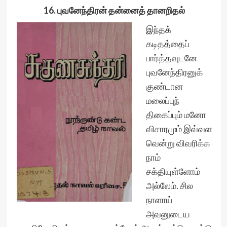
16. புவனேந்திரன் தன்னைத் தானறிதல்
இந்தக்
கடிதத்தைப்
பார்த்தவுடனே
புவனேந்திரனுக்
குண்டான
மலைப்புந்
திகைப்பும் மனோ
விசாரமும் இவ்வள
வென்று விவரிக்க
நாம்
சக்தியுள்ளோம்
அல்லேம். சில
நாளாய்
அவனுடைய