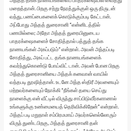
அந்தத் தங்க நாணயங்களைப் பாதரக்ஷையில் வைத்து
மறைத்தான். பிறகு சற்று நேரத்துக்குள் ஒரு திருடன்
வந்து, பணப்பைகளைக் கொடுக்கும்படி கேட்டான்.
அப்போது அந்தத் துரைசானி “என்னிடத்தில்
பணமில்லை; அதோ அந்தத் துரையினுடைய
பாதரக்ஷைகளைச் சோதித்தால் பத்துத் தங்க
நாணயங்கள் அகப்படும்” என்றாள். அவன் அந்தப்படி
சோதித்து, அகப் பட்ட தங்க நாணயங்களைக்
கவர்ந்துகொண்டு போய்விட் டான். அவன் போன பிறகு
அந்தத் துரைசானியை அந்தக் கனவான் வாயில்
வந்தபடி தூஷித்தான். உடனே அந்த ஸ்திரீ அவனையும்
மற்றவர்களையும் நோக்கி “நீங்கள் தயை செய்து
நாளைக்கு என் வீட்டில் விருந்து சாப்பிடுவீர்களானால்
உங்களுக்கு உண்மையைத் தெரிவிக்கிறேன்” என்றாள்.
அந்தப் படி மறுநாள் சம்பிரமமாய் அவர்களெல்லோரும்
விருந் துண்டபிறகு, அந்தத் துரைசானி தன்