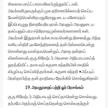
சிலகால மாய்ப் பாராமலேயிருந்துவிட்டான்.
அவர்களிருவருக்கும் முக தரிசனமில்லாமற் செய்ய
வேண்டுமென்கிற மதுரேசனு டைய மனோரதம்
இப்பொழுது நிறைவேறியதால் அவனும் அவனுடைய
தகப்பனும் பரம சந்தோஷமுள்ளவர்களானார் கள்.
அவர்கள் இதுதான் தக்க சமயமென்று நினைத்து அந்த
எளிய ஸ்திரீ புவனேந்திரனைத் தன் பிள்ளையென்று
சொன்னது வாஸ்தவமென்றும், அதை நன்றாய்
விளங்காமல் குரு சிரேஷ்டர் அவளை அநியாயமாய்த்
துரத்திவிட்டதாக வும் சுகுண சுந்தரியின் காதில்
விழும்படி செய்வித்தார்கள். சுகுண சுந்தரி •அப்படிப்
பிரஸ்தாபித்த தன் தாதியை நோக்கிச் சொல்லுகிறாள்:
19. அவதூறைப் பற்றி ஓர் பிரசங்கம்
குரு சிரேஷ்டர் அநியாயஞ் செய்தாரென்று சொல்வது.
தர்மமே அதர்மஞ் செய்ததென்று சொல்வதற்குச்