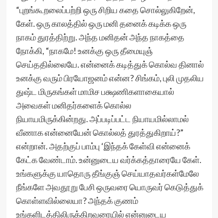
“புறங்கூறலைப்பற்றி ஒரு சிறிய கதை சொல்லுகிறேன்,
கேள். ஒரு காலத்தில் ஒரு மனி தனைக் கடிக்க ஒரு
நாகம் துரத்திற்று. அந்த மனிதன் அந்த நாகத்தை
நோக்கி, “நாகமே! உனக்கு ஒரு தீமையுஞ்
செய்ததில்லையே. என்னைக் கடித்துக் கொல்வ தினால்
உனக்கு வரும் பிரயோஜனம் என்ன? சிங்கம், புலி முதலிய
துஷ்ட மிருகங்கள் மாமிச பக்ஷணிகளாகையால்
அவைகள் மனிதர்களைக் கொல்ல
நியாயமிருக்கின்றது. அப்படிப்பட்ட நியாயமில்லாமல்
வீணாக என்னையேன் கொல்லத் துரத்துகிறாய்?”
என்றான். அதற்குப் பாம்பு ‘இந்தக் கேள்வி என்னைக்
கேட்க வேண்டாம். உன்னுடைய வர்க்கத்தாரையே கேள்.
உங்களுக்கு யாதொரு தீங்குஞ் செய்யாதவர்கள்மேலே
நீங்களே அவதூறு பேசி ஒருவரை யொருவர் கெடுத்துக்
கொள்ளவில்லையா? அந்தக் குணம்
உங்களிடத்திலிருக்கிறவரையில் என்னுடைய