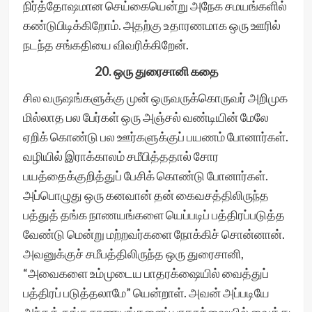
நிர்த்தோஷமான செய்கையென்று அநேக சமயங்களில்
கண்டுபிடிக்கிறோம். அதற்கு உதாரணமாக ஒரு ஊரில்
நடந்த சங்கதியை விவரிக்கிறேன்.
20. ஒரு துரைசானி கதை
சில வருஷங்களுக்கு முன் ஒருவருக்கொருவர் அறிமுக
மில்லாத பல பேர்கள் ஒரு அஞ்சல் வண்டியின் மேலே
ஏறிக் கொண்டு பல ஊர்களுக்குப் பயணம் போனார்கள்.
வழியில் இராக்காலம் சமீபித்ததால் சோர
பயத்தைக்குறித்துப் பேசிக் கொண்டு போனார்கள்.
அப்பொழுது ஒரு கனவான் தன் கைவசத்திலிருந்த
பத்துத் தங்க நாணயங்களை யெப்படிப் பத்திரப்படுத்த
வேண்டு மென்று மற்றவர்களை நோக்கிச் சொன்னான்.
அவனுக்குச் சமீபத்திலிருந்த ஒரு துரைசானி,
“அவைகளை உம்முடைய பாதரக்ஷையில் வைத்துப்
பத்திரப் படுத்தலாமே” யென்றாள். அவன் அப்படியே