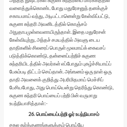
அந்தத் துஷ்டர்கள் சுகுண சுந்தரியை மார்க்கத்தில்
வளைத்துக்கொண்டபோது மதுரேசனுந் தனக்குச்
சகாயமாய் வந்து, அடிபட்டானென்று கேள்விப்பட்டு,
சுகுண சுந்தரி அவனிடத்தில் கொஞ்சம்
அநுதாபமுள்ளவளாயிருந்தாள். இதை மதுரேசன்
கேள்வியுற்று, அந்தச் சமயத்தில் அவளு டைய
தாதிகளில் சிலரைப் பொருள் மூலமாய்க் கைவசப்
படுத்திக்கொண்டு, தன்னைப்பற்றிச் சுகுண
சுந்தரியிடத்தில் அவர்கள் எப்போதும் புகழ்ச்சியாய்ப்
பேசும்படி திட்டம் செய்தான். அங்ஙனம் ஒரு நாள் ஒரு
தாதி அவனைக் குறித்து அபரிமிதமாய் மெச்சிப்
பேசியபோது, அது பொய்யென்று தெரிந்து கொண்டு,
சுகுண சுந்தரி பொய்யைப் பற்றி பின் வருமாறு
உபந்நியாசித்தாள்:-
26. பொய்யைப்பற்றி ஓர் உபந்நியாசம்
சகல துர்க்குணங்களுக்கும் பொய்யே