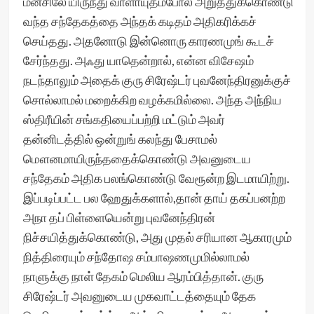
மனசிலே யிருந்து வாளாயுதம்போல் அறுத்துக்கொண்டு
வந்த சந்தேகத்தை அந்தக் கடிதம் அதிகரிக்கச்
செய்தது. அதனோடு இன்னொரு காரணமுங் கூடச்
சேர்ந்தது. அஃது யாதென்றால், என்ன விசேஷம்
நடந்தாலும் அதைக் குரு சிரேஷ்டர் புவனேந்திரனுக்குச்
சொல்லாமல் மறைக்கிற வழக்கமில்லை. அந்த அந்நிய
ஸ்திரீயின் சங்கதியைப்பற்றி மட்டும் அவர்
தன்னிடத்தில் ஒன்றுங் கலந்து பேசாமல்
மௌனமாயிருந்ததைக்கொண்டு அவனுடைய
சந்தேகம் அதிக பலங்கொண்டு வேரூன்ற இடமாயிற்று.
இப்படிப்பட்ட பல ஹேதுக்களால்,தான் தாய் தகப்பனற்ற
அநா தப் பிள்ளையென்று புவனேந்திரன்
நிச்சயித்துக்கொண்டு, அது முதல் சரியான ஆகாரமும்
நித்திரையும் சந்தோஷ சம்பாஷணமுமில்லாமல்
நாளுக்கு நாள் தேகம் மெலிய ஆரம்பித்தான். குரு
சிரேஷ்டர் அவனுடைய முகவாட்டத்தையும் தேக