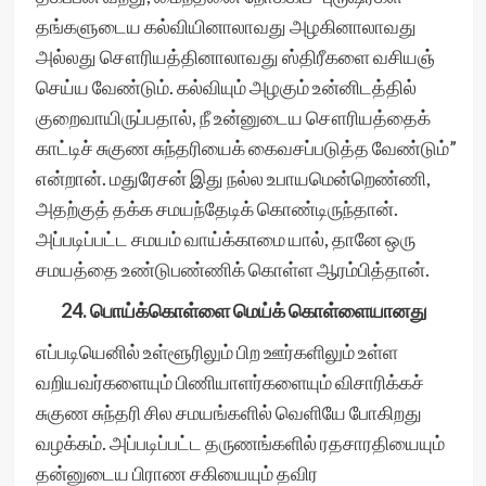
தங்களுடைய கல்வியினாலாவது அழகினாலாவது
அல்லது சௌரியத்தினாலாவது ஸ்திரீகளை வசியஞ்
செய்ய வேண்டும். கல்வியும் அழகும் உன்னிடத்தில்
குறைவாயிருப்பதால், நீ உன்னுடைய சௌரியத்தைக்
காட்டிச் சுகுண சுந்தரியைக் கைவசப்படுத்த வேண்டும்”
என்றான். மதுரேசன் இது நல்ல உபாயமென்றெண்ணி,
அதற்குத் தக்க சமயந்தேடிக் கொண்டிருந்தான்.
அப்படிப்பட்ட சமயம் வாய்க்காமை யால், தானே ஒரு
சமயத்தை உண்டுபண்ணிக் கொள்ள ஆரம்பித்தான்.
24. பொய்க்கொள்ளை மெய்க் கொள்ளையானது
எப்படியெனில் உள்ளூரிலும் பிற ஊர்களிலும் உள்ள
வறியவர்களையும் பிணியாளர்களையும் விசாரிக்கச்
சுகுண சுந்தரி சில சமயங்களில் வெளியே போகிறது
வழக்கம். அப்படிப்பட்ட தருணங்களில் ரதசாரதியையும்
தன்னுடைய பிராண சகியையும் தவிர