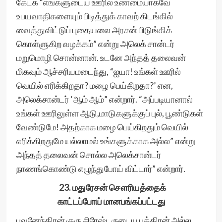
கேட்க “எங்களுடைய ஊரில் உண்மையாகவே
உபயவாதிகளையும் பிடித்துக் காவற் கிடங்கில்
வைத்துவிட்டுப் புதையலை அரசன் பிடுங்கிக்
கொள்ளுகிற வழக்கம்” என்று அலெக் சான்டர்
மறுமொழி சொன்னான். உடனே அந்தத் தலைவன்
மிகவும் ஆச்சரியமடைந்து, “ஐயா! உங்கள் ஊரில்
வெயில் எரிக்கிறதா? மழை பெய்கிறதா?’ என,
அலெக்சான்டர் ‘ஆம் ஆம்” என்றார். “அப்படியானால்
உங்கள் ஊரிலுள்ள ஆடு,மாடுகளுக்குப் புல், பூண்டுகள்
வேண்டுமே! அதற்காக மழை பெய்கிறதும் வெயில்
எரிக்கிறதுமே யல்லாமல் உங்களுக்காக அல்ல” என்று
அந்தத் தலைவன் சொல்ல அலெக்சான்டர்
நாணங்கொண்டு எழுந்துபோய் விட்டார்” என்றார்.
23. மதுரேசன் சௌரியத்தைக்
காட்டப்போய் மானபங்கப்பட்டது
புவனேந்திரன் குரு சிரேஷ்டருடைய புத்திரன் அல்ல