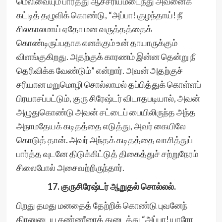
மெலிவையும் பார்த்து ஆச்சரியமடைந்து அவனைக்
கட்டித் தழுவிக் கொண்டு, “அப்பா! குழந்தாய்! நீ
சிலகாலமாய் ஏதோ மன வருத்தத்தைக்
கொண்டிருப்பதாக எனக்கும் உன் தாயாருக்கும்
விளங்குகிறது. அதற்குக் காரணம் இன்ன தென்று நீ
தெரிவிக்க வேண்டும்” என்றார். அவன் அதற்குச்
சரியான மறுமொழி சொல்லாமல் தப்பித்துக் கொள்ளப்
பிரயாசப்பட்டும், குரு சிரேஷ்டர் விடாதபடியால், அவன்
அழுதுகொண்டு அவன் சட்டைப் பையிலிருந்த அந்த
அநாமதேயக் கடிதத்தை எடுத்து, அவர் கையிலே
கொடுத் தான். அவர் அந்தக் கடிதத்தை வாசித்துப்
பார்த்த வுடனே திடுக்கிட்டுத் திகைத்துச் சற்றுநேரம்
சிலைபோல் அசைவற்றிருந்தார்.
17. குருசிரேஷ்டர் ஆறுதல் சொல்லல்.
பிறது தமது மனதைத் தேற்றிக் கொண்டு புவனேந்
திரனுடைய கண்ணீரைத் துடைத்து “அப்பா! யாரோ