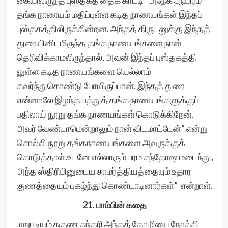
கையிலிருந்த புஸ்தகத் தைக் காட்டி “அநேக ஆயிரம்
தங்க நாணயம் மதிப்புள்ள கடித நாணயங்கள் இந்தப்
புஸ்தகத்திலிருக்கின்றன. அந்தத் திருடனுக்கு இந்தத்
துரையினிடமிருந்த தங்க நாணயங்களை நான்
தெரிவிக்காமலிருந்தால், அவன் இந்தப் புஸ்தகத்தி
லுள்ள கடித நாணயங்களை யெல்லாம்
கவர்ந்துகொண்டு போயிருப்பான். இந்தத் துரை
என்னாலே இழந்த பத்துத் தங்க நாணயங்களுக்குப்
பதிலாய் நூறு தங்க நாணயங்கள் கொடுக்கிறேன்.
அவர் வேண்டாமென்றாலும் நான் விடமாட்டேன்” என்று
சொல்லி நூறு தங்கநாணயங்களை அவருக்குக்
கொடுத்தாள்.உடனே எல்லாரும் பரம சந்தோஷ மடைந்து,
அந்த ஸ்திரீயினுடைய சாமர்த்தியத்தையும் உதார
குணத்தையும் புகழ்ந்து கொண்டாடினார்கள்” என்றாள்.
21. பாம்பின் கதை
மறுபடியும் சுகுண சுந்தரி அந்தத் தோழியை நோக்கி