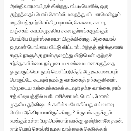
அஸ்திவாரமாயிருக் கின்றது. எப்படியெனில், ஒரு
குற்றத்தைப் பொய் சொல்லி மறைத்து விடலாமென்னும்
தைரியத்தாற் செய்கிறபடியால், கொலை, களவு,
வஞ்சகம், காமம் முதலிய சகல குற்றங்களுக் கும்
பொய்யே பிதுர்ஸ்தானமா யிருக்கின்றது. ஆகையால்
ஒருவன் பொய்யை விட்டு விட்டால், அந்தத் துர்க்குணங்
களும் நாளுக்கு நாள் குறைந்து விடுமென்பதற்குச்
சந்தேக மில்லை. நம்முடைய உண்மையான கருத்தை
ஒருவருக் கொருவர் வெளிப்படுத்தி அநுகூலமடையும்
பொருட்டே, கடவுள் நமக்கு வாக்கைத் தந்தருளினார்.
நம்முடைய நன்மைக்காகக் கடவுள் தந்த வாக்கை, நாம்
சத் விஷயத்தில் உபயோகிக்காமல், பொய், மோசம்
முதலிய துர்விஷயங் களில் உபயோகிப்பது எவ்வளவு
பெரிய அக்கிரமமாயிருக் கிறது? மிருகங்களுக்கும்
நமக்கும் உள்ள பேதமெல்லாம் வாக்கு ஒன்றினாலே தான்.
நாம் பொய் சொல்லி நமது வாக்கைக் கெடுத்துக்