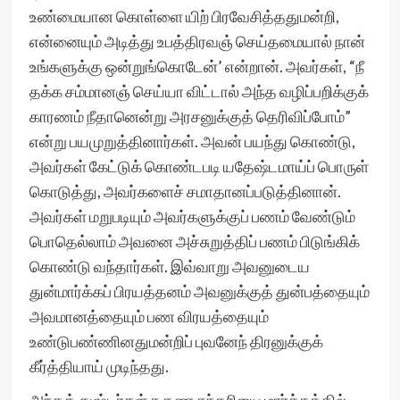
உண்மையான கொள்ளை யிற் பிரவேசித்ததுமன்றி,
என்னையும் அடித்து உபத்திரவஞ் செய்தமையால் நான்
உங்களுக்கு ஒன்றுங்கொடேன்’ என்றான். அவர்கள், “நீ
தக்க சம்மானஞ் செய்யா விட்டால் அந்த வழிப்பறிக்குக்
காரணம் நீதானென்று அரசனுக்குத் தெரிவிப்போம்”
என்று பயமுறுத்தினார்கள். அவன் பயந்து கொண்டு,
அவர்கள் கேட்டுக் கொண்டபடி யதேஷ்டமாய்ப் பொருள்
கொடுத்து, அவர்களைச் சமாதானப்படுத்தினான்.
அவர்கள் மறுபடியும் அவர்களுக்குப் பணம் வேண்டும்
பொதெல்லாம் அவனை அச்சுறுத்திப் பணம் பிடுங்கிக்
கொண்டு வந்தார்கள். இவ்வாறு அவனுடைய
துன்மார்க்கப் பிரயத்தனம் அவனுக்குத் துன்பத்தையும்
அவமானத்தையும் பண விரயத்தையும்
உண்டுபண்ணினதுமன்றிப் புவனேந் திரனுக்குக்
கீர்த்தியாய் முடிந்தது.