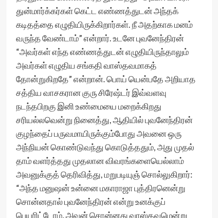
துன்மார்க்கர்கள் கெட்ட எண்ணத்துடன் அந்தக்
கடிதத்தை எழுதியிருக்கிறார்கள். நீ அதற்காக மனம்
வருந்த வேண்டாம்” என்றார். உடனே புவனேந்திரன்
“அவர்கள் எந்த எண்ணத்துடன் எழுதியிருந்தாலும்
அவர்கள் எழுதிய சங்கதி வாஸ்தவமாகத்
தோன்றுகிறதே” என்றான். பொய் யென்பதே அறியாத
சத்திய வாசகரான குரு சிரேஷ்டர் இவ்வளவு
நடந்தபிறகு இனி உண்மையை மறைக்கிறது
சரியல்லவென்று நினைத்து, ஆதியில் புவனேந்திரன்
குழந்தைப் பருவமாயிருக்கும்போது அவனை ஒரு
அந்நியன் கொண்டுவந்து கொடுத்ததும், அது முதல்
தாம் வளர்த்தது முதலான விவரங்களையெல்லாம்
அவனுக்குத் தெரிவித்து, மறுபடியுஞ் சொல்லுகிறார்:
“அந்த மனுஷன் உன்னை மகாராஜா புத்திரனென்று
சொன்னதால் புவனேந்திரன் என்று உனக்குப்
பெயரிட்டோம். அவன் சொன்னது வாஸ்தவமென்று