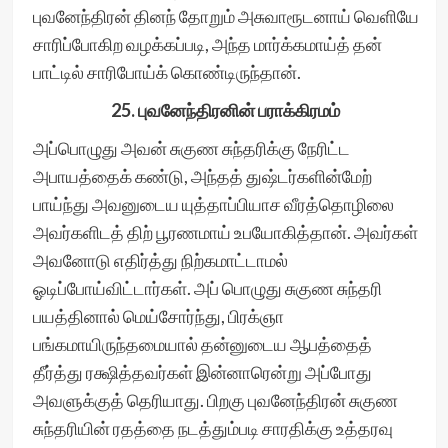
புவனேந்திரன் தினந் தோறும் அசுவாரூடனாய் வெளியே
சாரிப்போகிற வழக்கப்படி, அந்த மார்க்கமாய்த் தன்
பாட்டில் சாரிபோய்க் கொண்டிருந்தான்.
25. புவனேந்திரனின் பராக்கிரமம்
அப்பொழுது அவன் சுகுண சுந்தரிக்கு நேரிட்ட
அபாயத்தைக் கண்டு, அந்தத் துஷ்டர்களின்மேற்
பாய்ந்து அவனுடைய யுத்தாப்பியாச வீரத்தொழிலை
அவர்களிடத் திற் பூரணமாய் உபயோகித்தான். அவர்கள்
அவனோடு எதிர்த்து நிற்கமாட்டாமல்
ஓடிப்போய்விட்டார்கள். அப் பொழுது சுகுண சுந்தரி
பயத்தினால் மெய்சோர்ந்து, பிரக்ஞா
பங்கமாயிருந்தமையால் தன்னுடைய ஆபத்தைத்
தீர்த்து ரக்ஷித்தவர்கள் இன்னாரென்று அப்போது
அவளுக்குத் தெரியாது. பிறகு புவனேந்திரன் சுகுண
சுந்தரியின் ரதத்தை நடத்தும்படி சாரதிக்கு உத்தரவு