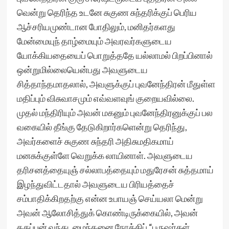
வென்று தெரிந்த உடனே சுகுண சுந்தரிக்குப் பெரிய
ஆச்சரியமுண்டான போதிலும், மனிதர்களது
மேன்மையுந் தாழ்மையும் அவரவர்களுடைய
யோக்கியதையைப் பொறுத்ததே யல்லாமல் பிறப்பினால்
ஒன்றுமில்லையென்பது அவளுடைய
சித்தாந்தமாதலால், அவளுக்குப் புவனேந்திரன் மீதுள்ள
மதிப்பும் விசுவாசமும் எவ்வளவுங் குறையவில்லை.
முதல் மந்திரியும் அவன் மகனும் புவனேந்திரனுக்குப் பல
வகையில் தீங்கு தேடுகிறார்களென்று தெரிந்து,
அவர்களைச் சுகுண சுந்தரி அதிசுமதிகமாய்
மனசுக்குள்ளே வெறுக்க லாயினாள். அவளுடைய
தரிசனத்தையுஞ் சல்லாபத்தையும் மதுரேசன் சுத்தமாய்
இழந்துவிட்டதால் அவளுடைய பிரியத்தைச்
சம்பாதிக்கிறதற்கு என்ன உபாயஞ் செய்யலா மென்று
அவன் ஆலோசித்துக் கொண்டிருக்கையில், அவன்
தகப்பன் வந்து, மைந்தனை நோக்கிப் “புருஷர்கள்