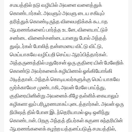
சமயத்தில் நடு வழியில் அவளை வளைத்துக்
கொண்டார்கள். அவளும் அவளு டைய சகியும்
தரித்துக் கொண்டிருந்த விலைமதிக்கக் கூடாத
ஆபரணங்களைப் பார்த்த உடனே, விளையாட்டுச்
சண்டை வினைச்சண்டையானது போல் அந்தத்
துஷ்டர்கள் போலித் தன்மையை விட்டு விட்டு,
மெய்யாகவே வழிப்பறி செய்ய ஆரம்பித்தார்கள்.
அத்தருணத்தில் மதுரேசன் ஒரு குதிரை யின் மேலேறிக்
கொண்டு அவர்களைக் கழியினால் ஓங்கியோங்கி
அடித்தான். அந்தக் கொடியவர்களுக்கு மெய் யாகவே
மூர்க்காவேச முண்டாகி, அவன் மேலே பாய்ந்து,
குதிரையினின்று அவனைக் கீழே தள்ளிக் கையாலும்
கழிகளா லும் பரிபூரணமாகப் புடைத்தார்கள். அவன் ஒரு
நிமிஷத் தில் போன இடந்தெரியாமல் ஓடி ஒளிந்து
கொண்டான். பிறகு அந்தத் தீயர்கள் சுகுண சுந்தரியின்
ஆபரணங்களைக் கழற்ற யத்தனப்படுஞ் சமயத்தில்,