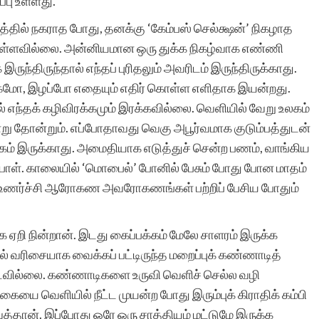
பு உள்ளது.
்தில் நகராத போது, தனக்கு ‘கேம்பஸ் செல்க்ஷன்’ நிகழாத
கொள்ளவில்லை. அன்னியமான ஒரு துக்க நிகழ்வாக எண்ணி
சிறுகதைகள் மிக
இருந்திருந்தால் எந்தப் புரிதலும் அவரிடம் இருந்திருக்காது.
அருமையான தளமாக
கமோ, இழப்போ எதையும் எதிர் கொள்ள எளிதாக இயன்றது.
ல் எந்தக் கழிவிரக்கமும் இரக்கவில்லை. வெளியில் வேறு உலகம்
உள்ளது. கமல்ஹாசனின்
்று தோன்றும். எப்போதாவது வெகு அபூர்வமாக குடும்பத்துடன்
சிறுகதையை
ாகம் இருக்காது. அமைதியாக எடுத்துச் சென்ற பணம், வாங்கிய
இத்தளத்தில்தான்
ள். காலையில் ‘மொபைல்’ போனில் பேசும் போது போன மாதம்
த உணர்ச்சி ஆரோகண அவரோகணங்கள் பற்றிப் பேசிய போதும்
வாசித்தேன். பகிர்விற்கு
நன்றி.
க ஏறி நின்றான். இடது கைப்பக்கம் மேலே சாளரம் இருக்க
் வரிசையாக வைக்கப் பட்டிருந்த மறைப்புக் கண்ணாடித்
 படவில்லை. கண்ணாடிகளை உருவி வெளிச் செல்ல வழி
யை வெளியில் நீட்ட முயன்ற போது இரும்புக் கிராதிக் கம்பி
ான். இப்போது ஒரே ஒரு சாத்தியம் மட்டுமே இருக்க