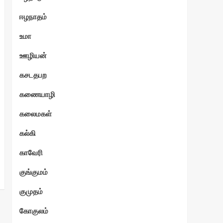
ஈழநாதம்
உமா
ஊழியன்
கசடதபற
கணையாழி
கலைமகள்
கல்கி
காவேரி
குங்குமம்
குமுதம்
கோகுலம்