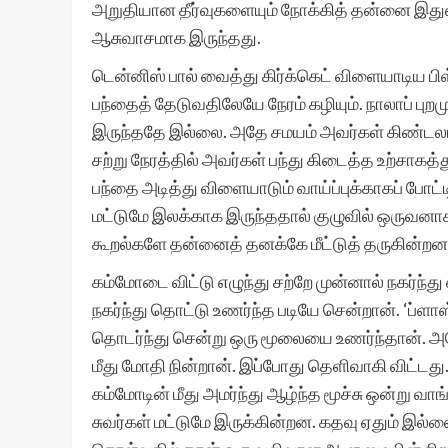
அறுதியான தீர்வுகளையும் நோக்கித் தன்னை இது
ஆசுவாசமாக இருந்தது.
டென்னிஸ் பால் வைத்து கிர்க்கெட் விளையாடிய பிள
பந்தைத் தேடுவதிலேயே நேரம் கழியும். நாலாப் பு
இருந்ததே இல்லை. அதே சமயம் அவர்கள் கிண்டலடிப்ப
சற்று நேரத்தில் அவர்கள் பந்து கிடைத்த உற்சாகத்த
பந்தை அடித்து விளையாடும் வாய்ப்புக்காகப் போட
மட்டுமே இலக்காக இருந்ததால் குழுவில் ஒருவனாக
கூறல்களே தன்னைத் தனக்கே மீட்டுத் தருகின்றன
கம்மோடை விட்டு எழுந்து சற்றே முன்னால் நகர்ந்த
நகர்ந்து தொட்டு உணர்ந்த படியே சென்றான். ‘ப்ளா
தொடர்ந்து சென்று ஒரு மூலையை உணர்ந்தான். அதே
மீது மோதி நின்றான். இப்போது தெளிவாகி விட்டது.
கம்மோடின் மீது அமர்ந்து ஆழ்ந்த மூச்சு ஒன்று வ
சுவர்கள் மட்டுமே இருக்கின்றன. கதவு ஏதும் இல்ல