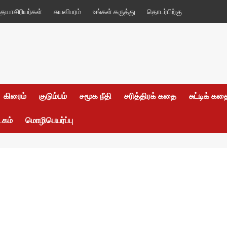
யாசிரியர்கள்
சுயவிபரம்
உங்கள் கருத்து
தொடர்பிற்கு
கிரைம்
குடும்பம்
சமூக நீதி
சரித்திரக் கதை
சுட்டிக் க
டகம்
மொழிபெயர்ப்பு