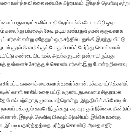
வரை நகர்த்தவில்லை என்பதே அனுபவம். இந்தத் தெளிவு சற்று
்ளைப் பருவ நாட்களில் பாதி நேரம் எங்கேயோ எகிறி ஓடிய
றமும் கலைந்து பந்தைத் தேடி ஓடிய நண்பருள் தான் ஒருவனாக
ார்கள் என்று ஏதேனும் ஒரு சந்தில் பதுங்கி இருந்து விட்டு
ுடன் குரல் கொடுக்கும் போது போய்ச் சேர்ந்து கொள்வான்.
்டியிட்டு சண்டையிடாமல், அவர்களுடன் ஒன்றாயிருப்பது
த் தன்னைச் சேர்த்துக் கொண்டார்கள்.இது போன்ற நினைவு
.
ு எதிர்பட்ட சுவரைக் கைகளால் உணர்ந்தான். பக்கவாட்டுக்களில்
ஸ்டிக்’ வாளி காலில் உதை பட்டு உருண்டது.கவனம் சிதறாமல்
 போல் மற்றொரு மூலை. மற்றொன்று. இறுதியில் கம்மோடின்
 நாலாப் பக்கமும் சுவரே இருந்தது. கதவு ஏதும் இல்லை. மீண்டும்
ாங்கினான். இந்தத் தெளிவு மிகவும் அவசியம். இங்கே நான்கு
ை. இப்படி யதார்த்தத்தை புரிந்து கொண்டு அதை எதிர்