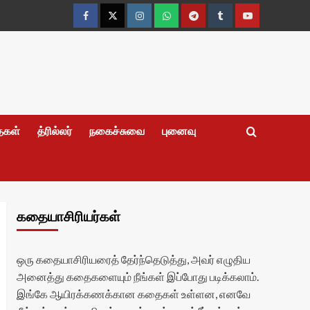
Facebook
Twitter
Instagram
Whatsapp
Telegram
Tumblr
YouTube
தைகள்
த்ரில்லர்
நகைச்சுவை
புனைவு
கதையாசிரியர்கள்
ஒரு கதையாசிரியரைத் தேர்ந்தெடுத்து, அவர் எழுதிய
அனைத்து கதைகளையும் நீங்கள் இப்போது படிக்கலாம்.
இங்கே ஆயிரக்கணக்கான கதைகள் உள்ளன, எனவே