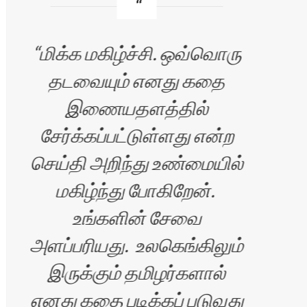
மிக்க மகிழ்ச்சி. ஒவ்வொரு
வண
தடவையும் எனது கதை
இணையதளத்தில்
சி
சேர்க்கப்பட்டுள்ளது என்ற
படி
செய்தி அறிந்து உண்மையில்
மகிழ்ந்து போகிறேன்.
உங்களின் சேவை
அளப்பரியது. உலகெங்கிலும்
மகி
இருக்கும் தமிழர்களால்
எனது கதை படிக்கப் படுவது
கதை