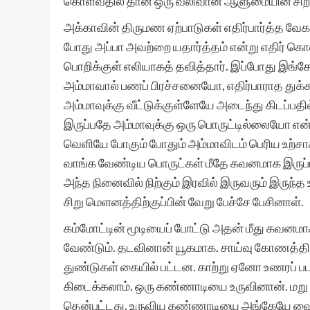
கொள்வதில் தான் ஒரு வலிவான ஆளுமையின் சிறப்
அக்காவின் திருமண ஏற்பாடுகள் எதிர்பார்த்த வேகத
போது அப்பா அவற்றை யதார்த்தம் என்று எதிர் 
பொறிக்குள் எலியாகத் தவித்தார். இப்போது இங்கே 
அம்மாவால் பணப் பிரச்சனையோ, எதிர்பாராத துக்
அம்மாவுக்கு வீட்டுக்குள்ளேயே அடைந்து கிடப்பதி
இருப்பதே அம்மாவுக்கு ஒரு பொருட்டில்லையோ என
வெளியே போகும் போதும் அம்மாவிடம் பெரிய உற்ச
வாங்க வேண்டிய பொருட்கள் மீதே கவனமாக இருப்பா
அந்த நினைவில் நிற்கும் இரவில் இருவரும் இருந்
சிறு மெளனத்திற்குப்பின் வேறு பேச்சே பேசினாள்.
கம்மோட்டின் மூடியைப் போட்டு அதன் மீது கவனமா
வேண்டும். தடவினான் யூகமாக. சாய்வு கோணத்தில
துண்டுகள் கையில் பட்டன. காற்று ஏனோ உணரப்
கிடைக்கலாம். ஒரு கண்ணாடியை உருவினான். மறு கை
தென்பட்டது. உருவிய கண்ணாடியை அங்கேயே வைத்த