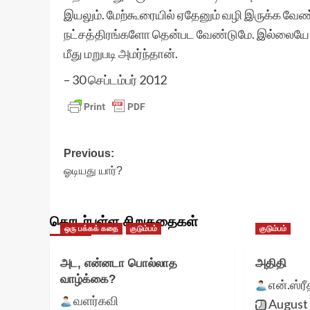
இயலும். மேற்கூரையில் ஏதேனும் வழி இருக்க வேண்ட
நட்சத்திரங்களோ தென்பட வேண்டுமே. இல்லையே. 
மீது மறுபடி அமர்ந்தான்.
– 30 செப்டம்பர் 2012
Post
Previous:
ஓடியது யார்?
navigation
தொடர்புள்ள சிறுகதைகள்
ஒரு பக்கக் கதை
குடும்பம்
குடும்பம்
அட, என்னடா பொல்லாத
அதிதி
வாழ்க்கை?
என்.ஸ்ர
வளர்கவி
August 