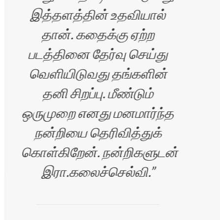
ாரன்
இத்தளத்தின் உதவியால்
தான். கதைக்கு ஏற்ற
தள
படத்தினை தேர்வு செய்து
எனக
வெளியிடுவது தங்களின்
எ
தனி சிறப்பு. மீண்டும்
வாச
ஒருமுறை எனது மனமார்ந்த
தளம
நன்றியை தெரிவித்துக்
அ
கொள்கிறேன். நன்றிகளுடன்
செ
இரா.கலைச்செல்வி.