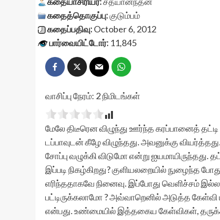
கதையாசிரியர்:
சத்யானந்தன்
கதைத்தொகுப்பு:
குடும்பம்
கதைப்பதிவு:
October 6, 2012
பார்வையிட்டோர்:
11,845
வாசிப்பு நேரம்:
2
நிமிடங்கள்
மேலே திடீரென விழுந்து ஊர்ந்த கரப்பானைத் தட்டி வி
டப்பாவுடன் கீழே விழுந்தது. அவனுக்கு வியர்த்தது
சோப்பு வழுக்கி விடுமோ என்று ஐயமாயிருந்தது. தட்
இப்படி நிகழ்கிறது? குளியலறையில் நுழைந்த போத
எரிந்ததாகவே நினைவு. இப்போது வெளிச்சம் இல்லாத
பட்டிருக்கலாமோ ? அவ்வாறெனில் அடுத்த கேள்வி
என்பது. உண்மையில் இத்தகைய கேள்விகள், தருக