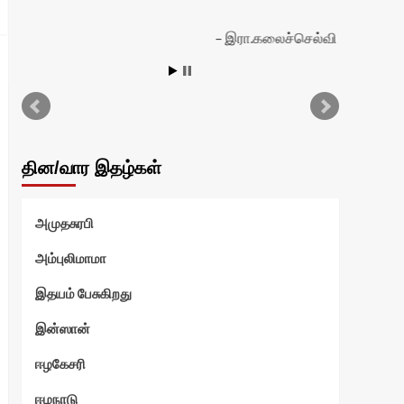
இரா.கலைச்செல்வி
தின/வார இதழ்கள்
அமுதசுரபி
அம்புலிமாமா
இதயம் பேசுகிறது
இன்ஸான்
ஈழகேசரி
ஈழநாடு