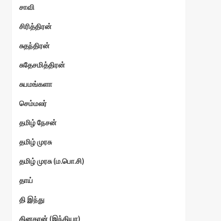
சாவி
சிரித்திரன்
சுதந்திரன்
சுதேசமித்திரன்
சுபமங்களா
செம்மலர்
தமிழ் நேசன்
தமிழ் முரசு
தமிழ் முரசு (ம.பொ.சி)
தாய்
தி இந்து
தினகரன் (இந்தியா)