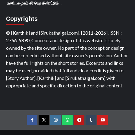
பணி...சமூகம் சீர் பெற மிளிரட்டும்…
Copyrights
© [Karthik] and [Sirukathaigal.com], [2011-2026]. ISSN :
2766-9890, Concept and design of this website is solely
owned by the site owner. No part of the concept or design
can be copied/used without site owner's permission. Author
have the full rights on the short stories. Excerpts and links
may be used, provided that full and clear credit is given to
[Story Author], [Karthik] and [Sirukathaigal.com] with
appropriate and specific direction to the original content.
Facebook
Twitter
Instagram
Whatsapp
Telegram
Tumblr
YouTube