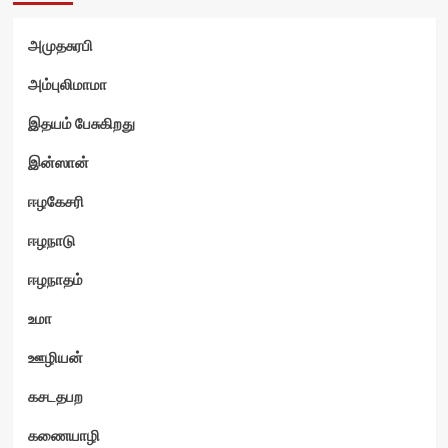
அமுதசுரபி
அம்புலிமாமா
இதயம் பேசுகிறது
ம்
இன்ஸான்
ஈழகேசரி
ஈழநாடு
ஈழநாதம்
உமா
ஊழியன்
கசடதபற
கணையாழி