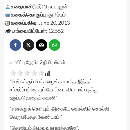
கதையாசிரியர்:
பி.நடராஜன்
கதைத்தொகுப்பு:
குடும்பம்
கதைப்பதிவு:
June 20, 2013
பார்வையிட்டோர்:
12,552
வாசிப்பு நேரம்:
2
நிமிடங்கள்
“பேச்சுக்குப் பேச்சு வழக்காடாதே. இந்தச்
சந்தர்ப்பத்தையும் கோட்டை விடாமல் படித்து
உருப்படுவதைக் கவனி”
“எனக்குத் தெரியும். அதையே சொல்லிச் சொல்லி
வெறுப்பேத்த வேண்டாம்.”
“தெண்டம் அழுவுவது நாந்தானே”.