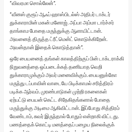
“விவரமா சொல்லேன்”.
“வீனஸ் குரூப் ஆஃப் ஹாஸ்பிடல்ஸ் அதிபர் டாக்டர்
துக்காராமின் மகன் மனோஜ். அப்பா அம்மா டார்ச்சர்
தாங்காம போதை மருந்துக்கு ஆளாயிட்டான்.
அவனைத் திருத்த ட்ரீட்மென்ட் கொடுக்கிறேன்.
அவன்தான் இதைக் கொடுத்தான்”.
ஒரே பையனைத் தங்கள் காலத்திற்குப் பின் டாக்டராக்கி
நிறுவனத்தை ஒப்படைக்கத் தணியாத வெறி
துக்காராமுக்கும் அவர் மனைவிக்கும். பையனுக்கோ
மருந்து டப்பாவின் வாடையே பிடிக்காமல் சரித்திரம்
படிக்க ஆர்வம். முரண்பாடுகள் முற்றி ரகளைகள்
ஏற்பட்டு பையன் கெட்ட சிநேகிதங்களால் போதை
மருந்துக்கு அடிமை ஆகிவிட்டான். இப்போது சித்திரம்
வேண்டாம், சுவர் இருந்தால் போதும் என்றாகி விட்டது.
பணத்தைக் கொட்டி மனத்தைப் பழைய நிலைக்குக்