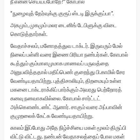
நீ என்ன செய்யப்போறே?” கோபால்
“நுழைவுத் தேர்வுக்கு குரூப் ஸ்டடி இருக்குப்பா”.
அகமும், முகமும் மலர டைனிங் டேபிளுக்கு விடை
கொடுத்தார்கள்.
வேதாச்சலம், மனோதத்துவ டாக்டர். இருவரும் மேல்
நிலைப் பள்ளி வரை இணை பிரியா நண்பர்கள். கோபால்
கூத்தும் கும்மாளமுமாக மாணவப் பருவத்தை
அனுபவித்ததால் மதிப்பெண் குறைந்து பி.காமில் சேர
வேண்டியதாயிற்று. புத்திசாலியும், திறமையும் உள்ள
மகனை டாக்டராக்கிப் பார்க்கும் அவரது பெற்றோரத்
கனவு நனவாகவில்லை. கோபால் சார்ட்டட்
அக்கௌண்டண்ட் ஆனார். சாகும் வரை அப்பாவின்
குமுறலைக் கேட்க வேண்டியதாயிற்று.
காலம் இப்போது அதே நிழ்ச்சியை மகள் மூலம் திருப்பி
விட்டு விட்டது. நண்பன் வேதாசலத்தைப் போல மகள்