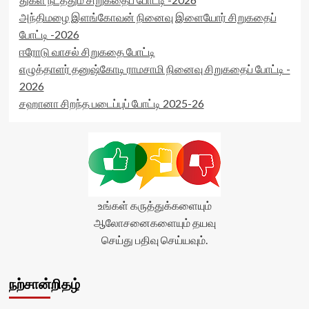
அந்திமழை இளங்கோவன் நினைவு இளையோர் சிறுகதைப்
போட்டி -2026
ஈரோடு வாசல் சிறுகதை போட்டி
எழுத்தாளர் தனுஷ்கோடி ராமசாமி நினைவு சிறுகதைப் போட்டி -
2026
சஹானா சிறந்த படைப்புப் போட்டி 2025-26
உங்கள் கருத்துக்களையும்
ஆலோசனைகளையும் தயவு
செய்து பதிவு செய்யவும்.
நற்சான்றிதழ்