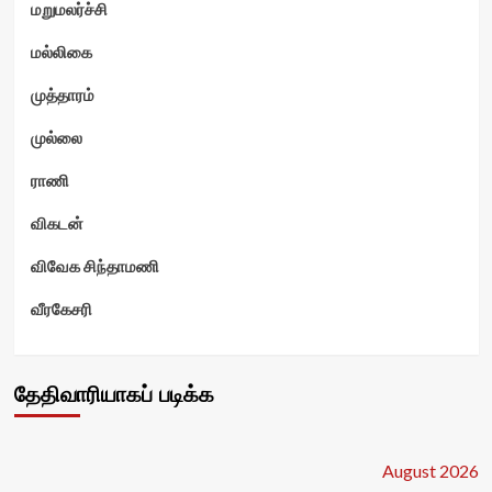
மறுமலர்ச்சி
மல்லிகை
முத்தாரம்
முல்லை
ராணி
விகடன்
விவேக சிந்தாமணி
வீரகேசரி
தேதிவாரியாகப் படிக்க
August 2026