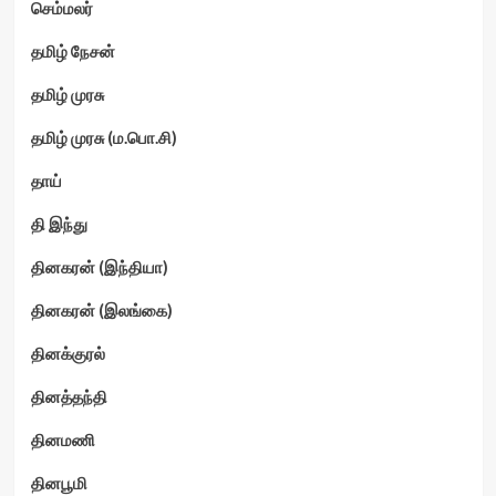
செம்மலர்
தமிழ் நேசன்
தமிழ் முரசு
தமிழ் முரசு (ம.பொ.சி)
தாய்
தி இந்து
தினகரன் (இந்தியா)
தினகரன் (இலங்கை)
தினக்குரல்
தினத்தந்தி
தினமணி
தினபூமி