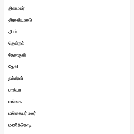
தினமலர்
திராவிடநாடு
தீபம்
தென்றல்
தேனருவி
தேவி
நக்கீரன்
பாக்யா
மங்கை
மங்கையர் மலர்
மணிக்கொடி