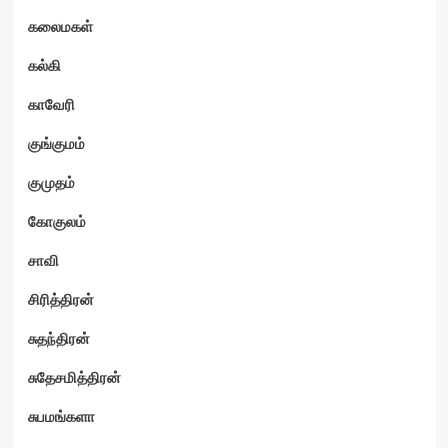
கலைமகள்
கல்கி
காவேரி
குங்குமம்
குமுதம்
கோகுலம்
சாவி
சிரித்திரன்
சுதந்திரன்
சுதேசமித்திரன்
சுபமங்களா