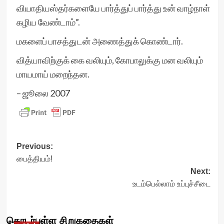
வியாதியஸ்தர்களையே பார்த்துப் பார்த்து உன் வாழ்நாள்
கழிய வேண்டாம்”.
மகளைப் பாசத்துடன் அணைத்துக் கொண்டார்.
வித்யாவிற்குக் கை வலியும், கோபாலுக்கு மன வலியும்
மாயமாய் மறைந்தன.
– ஜூலை 2007
Post
Previous:
பைத்தியம்!
navigation
Next:
உடம்பெல்லாம் உப்புச்சீடை
தொடர்புள்ள சிறுகதைகள்