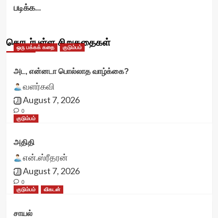
படிக்க...
தொடர்புள்ள சிறுகதைகள்
ஒரு பக்கக் கதை
குடும்பம்
அட, என்னடா பொல்லாத வாழ்க்கை?
வளர்கவி
August 7, 2026
0
குடும்பம்
அதிதி
என்.ஸ்ரீதரன்
August 7, 2026
0
குடும்பம்
விகடன்
சாயல்