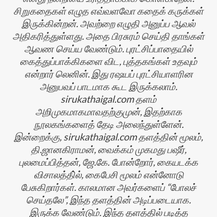
சிறுகதைகள் எழுத எவ்வளவோ கதைக் கருக்கள்
இருக்கின்றன். அவற்றை எழுதி அனுப்ப ஆவல்
அதிகரித்துள்ளது. அதை பிரசுரம் செய்தி தாங்கள்
ஆவண செய்ய வேண்டும். புரட்சிப்பாதையில்
கைத்துப்பாக்கிகளை விட, புத்தகங்கள் உதவும்
என்றார் லெனின். இது ரஷயப் புரட்சியாளரின
அனுபவப் பாடமாக கூட இருக்கலாம்.
sirukathaigal.com தளம்
அறிமுகமாகமாவதற்குமுன், இதற்காக
நூலகங்களைத் தேடி அலைந்துள்ளேன்.
இன்றைக்கு, sirukathaigal.com தளத்தின் மூலம்,
தி.ஜானகிராமன், வைக்கம் முகமது பஷீர்,
புலமைப்பித்தன், ஜே.கே. போன்றோர், கையடக்க
விசாலத்தி்ல், கைபேசி மூலம் என்னோடு
பேசுகிறார்கள். காலமான அவர்களைப் “போலச்
செய்தலே”, இந்த தளத்தின் அடிப்படையாக.
இருக்க வேண்டும். இந்த தளத்தில் படித்த