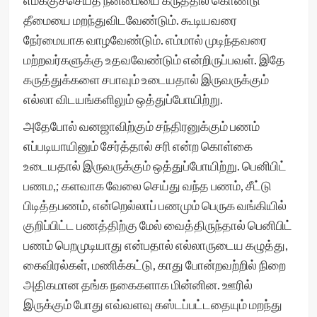
எமக்குச்செய்த நன்மையை கருத்தில் கொண்டு
தீமையை மறந்துவிடவேண்டும். கூடியவரை
நேர்மையாக வாழவேண்டும். எம்மால் முடிந்தவரை
மற்றவர்களுக்கு உதவவேண்டும் என்றிருப்பவள். இதே
கருத்துக்களை சபாவும் உடையதால் இருவருக்கும்
எல்லா விடயங்களிலும் ஒத்துப்போயிற்று.
அதேபோல் வனஜாவிற்கும் சந்திரனுக்கும் பணம்
எப்படியாயினும் சேர்த்தால் சரி என்ற கொள்கை
உடையதால் இருவருக்கும் ஒத்துப்போயிற்று. பெனிபிட்
பணம,; களவாக வேலை செய்து வந்த பணம், சீட்டு
பிடித்தபணம், என்றெல்லாப் பணமும் பெருக வங்கியில்
குறிப்பிட்ட பணத்திற்கு மேல் வைத்திருந்தால் பெனிபிட்
பணம் பெறமுடியாது என்பதால் எல்லாருடைய கழுத்து,
கைவிரல்கள், மணிக்கட்டு, காது போன்றவற்றில் நிறை
அதிகமான தங்க நகைகளாக மின்னின. ஊரில்
இருக்கும் போது எவ்வளவு கஸ்டப்பட்டதையும் மறந்து