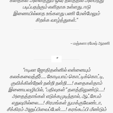
படிப்பதற்கும் எளிதாக உள்ளது. ஈடு
இணையில்லாத உங்களது பணி மேன்மேலும்
சிறக்க வாழ்த்துகள்.
மஞ்சுளா ரமேஷ் ஆரணி
ஈடிலா ஜோதிதன்னில் என்னையும்
கலக்கவைத்தீர்…. கோடியாய் கொட்டிக்கொட்டி,
குவிக்கின்றேன் நன்றி நன்றி….! கதைகள்தாம்
இணையவழியில், “பதிவுகள்” தளத்திலுண்டு….!
அதைத்தாங்கள் எடுக்கமுடிந்தால், ஆட்சேபம்
எதுவுமில்லை….! சிரமங்கள் நுமக்குவேண்டா,
சீக்கிரம் அனுப்பிவைப்பேன்….! கரங்கூப்பி மீண்டும்