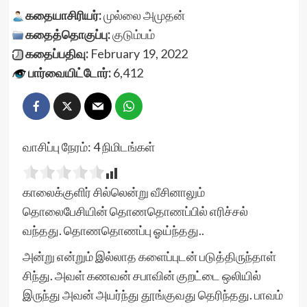
கதையாசிரியர்:
முல்லை அமுதன்
கதைத்தொகுப்பு:
குடும்பம்
கதைப்பதிவு:
February 19, 2022
பார்வையிட்டோர்:
6,412
வாசிப்பு நேரம்:
4
நிமிடங்கள்
காலைக்குளிர் சில்லென்று வீசினாலும்
தொலைபேசியின் தொணதொணப்பில் எரிச்சல்
வந்தது. தொணதொணப்பு ஓய்ந்தது..
அன்று என்றும் இல்லாத களைப்புடன் படுத்திருந்தாள்
சிந்து. அவள் கணவன் சபாவின் குறட்டை ஒலியில்
இருந்து அவன் அயர்ந்து தூங்குவது தெரிந்தது. பாவம்