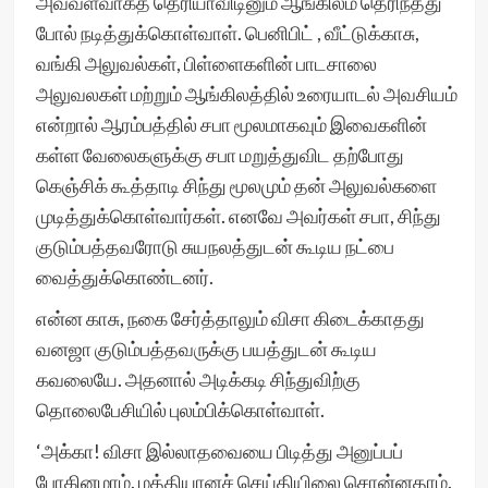
அவ்வளவாகத் தெரியாவிடினும் ஆங்கிலம் தெரிந்தது
போல் நடித்துக்கொள்வாள். பெனிபிட் , வீட்டுக்காசு,
வங்கி அலுவல்கள், பிள்ளைகளின் பாடசாலை
அலுவலகள் மற்றும் ஆங்கிலத்தில் உரையாடல் அவசியம்
என்றால் ஆரம்பத்தில் சபா மூலமாகவும் இவைகளின்
கள்ள வேலைகளுக்கு சபா மறுத்துவிட தற்போது
கெஞ்சிக் கூத்தாடி சிந்து மூலமும் தன் அலுவல்களை
முடித்துக்கொள்வார்கள். எனவே அவர்கள் சபா, சிந்து
குடும்பத்தவரோடு சுயநலத்துடன் கூடிய நட்பை
வைத்துக்கொண்டனர்.
என்ன காசு, நகை சேர்த்தாலும் விசா கிடைக்காதது
வனஜா குடும்பத்தவருக்கு பயத்துடன் கூடிய
கவலையே. அதனால் அடிக்கடி சிந்துவிற்கு
தொலைபேசியில் புலம்பிக்கொள்வாள்.
‘அக்கா! விசா இல்லாதவையை பிடித்து அனுப்பப்
போகினமாம். மத்தியானச் செய்தியிலை சொன்னதாம்.