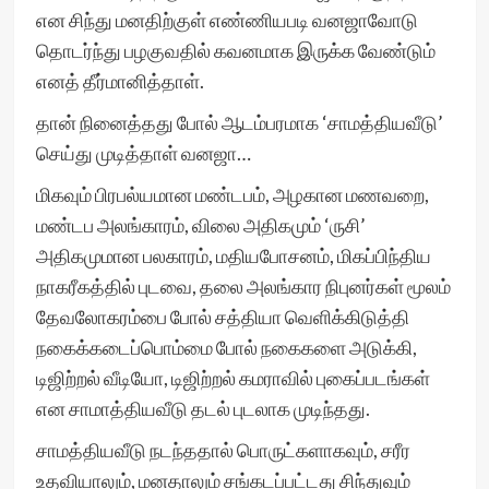
என சிந்து மனதிற்குள் எண்ணியபடி வனஜாவோடு
தொடர்ந்து பழகுவதில் கவனமாக இருக்க வேண்டும்
எனத் தீர்மானித்தாள்.
தான் நினைத்தது போல் ஆடம்பரமாக ‘சாமத்தியவீடு’
செய்து முடித்தாள் வனஜா…
மிகவும் பிரபல்யமான மண்டபம், அழகான மணவறை,
மண்டப அலங்காரம், விலை அதிகமும் ‘ருசி’
அதிகமுமான பலகாரம், மதியபோசனம், மிகப்பிந்திய
நாகரீகத்தில் புடவை, தலை அலங்கார நிபுனர்கள் மூலம்
தேவலோகரம்பை போல் சத்தியா வெளிக்கிடுத்தி
நகைக்கடைப்பொம்மை போல் நகைகளை அடுக்கி,
டிஜிற்றல் வீடியோ, டிஜிற்றல் கமராவில் புகைப்படங்கள்
என சாமாத்தியவீடு தடல் புடலாக முடிந்தது.
சாமத்தியவீடு நடந்ததால் பொருட்களாகவும், சரீர
உதவியாலும், மனதாலும் சங்கடப்பட்டது சிந்துவும்