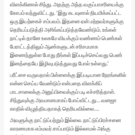
விளக்கினால் சிந்து. அதற்கு அந்த வகுப்பாசரியைக்கு
கோபம் வந்துவிட்டது. ‘இது கடவுளால் நியமிக்கப்பட்ட
ஒரு இயற்கைச் சம்பவம். இதனை ஏன் மற்றவர்களுக்கு
தெரியப்படுத்தி அசிங்கப்படுத்தவேண்டும். உங்கள்
நாட்டில் தானே உலகமே வியக்கும் வண்ணம் பெண்கள்
பேராட்டத்திலும் ஆண்களுடன் சரிசமமாக
இணைந்துள்ள போது நீங்கள் இப்படிச்செய்வது பெண்
இனத்தையே இழிவுபடுத்துவது போல் உள்ளது.’
பரீட்சை வருவதால் பிள்ளைக்கு இப்படியான நேரங்களில்
என்ன செய்ய வேண்டும் என்பதை விளக்கிப்
பாடசாலைக்கு அனுப்பிவைக்கும் படி எச்சரித்தாள்.
சிந்துவுக்கு அவமானமாகப் போய்விட்டது… வனஜா
காதில் விழுத்தியதாகத் தெரியவில்லை….
அவளுக்கு நாட்டுப்பற்றும் இல்லை. நாட்டுப்பிரச்சனை
காரணமாக எம்மவர் சாப்பாடும் இல்லாமல் அங்கு