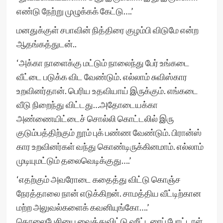
எண்டு நேற்று முழுக்கக் கேட்டு….’
மனதுக்குள் சபாவின் நித்திரை குழம்பி விடுமே என்ற
ஆதங்கத்துடன்..
‘அக்கா நாளைக்கு மட்டும் நாலைந்து பேர் உங்கடை
வீட்டை படுக்க விட வேண்டும். எல்லாம் சுவிஸ்கார
உறவினர்தான். பெரிய உதவியாய் இருக்கும். எங்கடை
வீடு நிறைந்து விட்டது…அதோடையக்கா
அண்ணையிட்டைச் சொல்லி கொட்டலில் இரு
குடும்பத்திற்கும் றூம் புக் பண்ண வேண்டும். பிரான்ஸ்
கார உறவினர்கள் வந்து கொண்டிருக்கினமாம். எல்லாம்
முடியுமட்டும் தலைவெடிக்குது….’
‘எதற்கும் அவரோடை கதைத்து விட்டு கொஞ்ச
நேரத்தாலை நான் எடுக்கிறன். சாமத்திய வீட்டிற்கான
மற்ற அலுவல்களைக் கவனியுங்கோ….’
தொலைபேசியை வைத்துவிட்டு ஹீட்டரைப் போட்டாள்