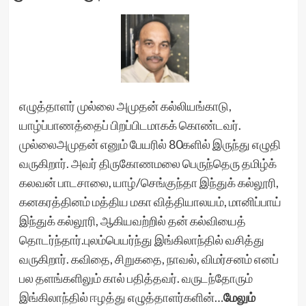
எழுத்தாளர் முல்லை அமுதன் கல்லியங்காடு,
யாழ்ப்பாணத்தைப் பிறப்பிடமாகக் கொண்டவர்.
முல்லைஅமுதன் எனும் பேயரில் 80களில் இருந்து எழுதி
வருகிறார். அவர் திருகோணமலை பெருந்தெரு தமிழ்க்
கலவன் பாடசாலை, யாழ்/செங்குந்தா இந்துக் கல்லூரி,
கனகரத்தினம் மத்திய மகா வித்தியாலயம், மானிப்பாய்
இந்துக் கல்லூரி, ஆகியவற்றில் தன் கல்வியைத்
தொடர்ந்தார்.புலம்பெயர்ந்து இங்கிலாந்தில் வசித்து
வருகிறார். கவிதை, சிறுகதை, நாவல், விமர்சனம் எனப்
பல தளங்களிலும் கால் பதித்தவர். வருடந்தோரும்
இங்கிலாந்தில் ஈழத்து எழுத்தாளர்களின்…
மேலும்