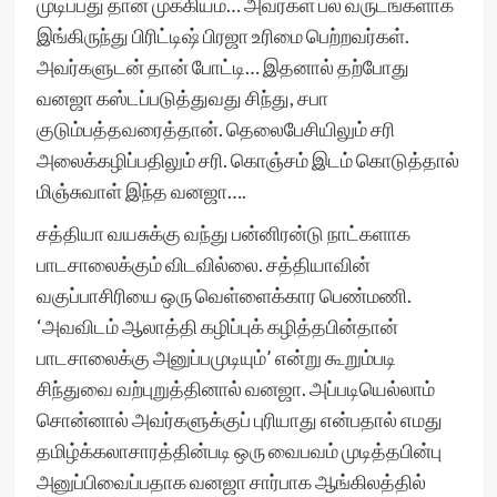
முடிப்பது தான் முக்கியம்… அவர்கள் பல வருடங்களாக
இங்கிருந்து பிரிட்டிஷ் பிரஜா உரிமை பெற்றவர்கள்.
அவர்களுடன் தான் போட்டி… இதனால் தற்போது
வனஜா கஸ்டப்படுத்துவது சிந்து, சபா
குடும்பத்தவரைத்தான். தெலைபேசியிலும் சரி
அலைக்கழிப்பதிலும் சரி. கொஞ்சம் இடம் கொடுத்தால்
மிஞ்சுவாள் இந்த வனஜா….
சத்தியா வயசுக்கு வந்து பன்னிரன்டு நாட்களாக
பாடசாலைக்கும் விடவில்லை. சத்தியாவின்
வகுப்பாசிரியை ஒரு வெள்ளைக்கார பெண்மணி.
‘அவவிடம் ஆலாத்தி கழிப்புக் கழித்தபின்தான்
பாடசாலைக்கு அனுப்பமுடியும்’ என்று கூறும்படி
சிந்துவை வற்புறுத்தினால் வனஜா. அப்படியெல்லாம்
சொன்னால் அவர்களுக்குப் புரியாது என்பதால் எமது
தமிழ்க்கலாசாரத்தின்படி ஒரு வைபவம் முடித்தபின்பு
அனுப்பிவைப்பதாக வனஜா சார்பாக ஆங்கிலத்தில்