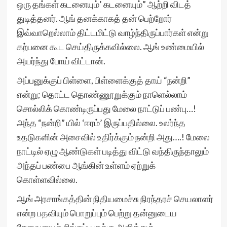
ஒரு தங்கள் கடனையும்’ கடனையும்” ஆற்றி விடத்
துடித்தனர். ஆங் தனக்காகத் தன் பெற்றோர்
இவ்வாறெல்லாம் திட்டமிட்டு வாழ்ந்திருப்பார்கள் என்று
கற்பனை கூட செய்திருக்கவில்லை. ஆங் உண்மையில்
அயர்ந்து போய் விட்டான்.
அப்பனுக்குப் பிள்ளை, பிள்ளைக்குத் தாய் “நன்றி”
என்று; தொட்ட தொண்ணூறுக்கும் நாளெல்லாம்
சொல்லிக் கொண்டிருப்பது மேலை நாட்டுப் பண்பு…!
அந்த “நன்றி” யில் ‘ஈரம்’ இருப்பதில்லை. உலர்ந்த
உதடுகளின் அசைவில் உதிர்க்கும் நன்றி அது….! மேலை
நாட்டில் ஏழு ஆண்டுகள் படித்து விட்டு வந்திருந்தாலும்
அந்தப் பண்பை ஆங்கின் உள்ளம் ஏற்றுக்
கொள்ளவில்லை.
ஆங் அரசாங்கத்தின் நிதியமைச்சு நிரந்தரச் செயலாளர்
என்ற பதவியும் பொறுப்பும் பெற்று தன்னுடைய