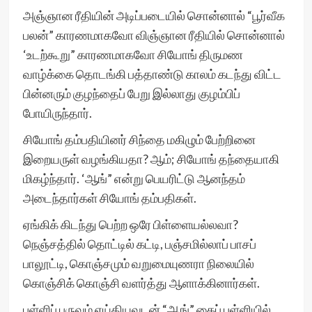
அஞ்ஞான ரீதியின் அடிப்படையில் சொன்னால் “பூர்வீக
பலன்” காரணமாகவோ விஞ்ஞான ரீதியில் சொன்னால்
‘உடற்கூறு” காரணமாகவோ சியோங் திருமண
வாழ்க்கை தொடங்கி பத்தாண்டு காலம் கடந்து விட்ட
பின்னரும் குழந்தைப் பேறு இல்லாது குழம்பிப்
போயிருந்தார்.
சியோங் தம்பதியினர் சிந்தை மகிழும் பேற்றினை
இறையருள் வழங்கியதா? ஆம்; சியோங் தந்தையாகி
மிகழ்ந்தார். ‘ஆங்” என்று பெயரிட்டு ஆனந்தம்
அடைந்தார்கள் சியோங் தம்பதிகள்.
ஏங்கிக் கிடந்து பெற்ற ஒரே பிள்ளையல்லவா?
நெஞ்சத்தில் தொட்டில் கட்டி, பஞ்சமில்லாப் பாசப்
பாலூட்டி, கொஞ்சமும் வறுமையுணரா நிலையில்
கொஞ்சிக் கொஞ்சி வளர்த்து ஆளாக்கினார்கள்.
பள்ளிப் பருவம் எய்தியவுடன் “ஆங்” கைப் பள்ளியில்