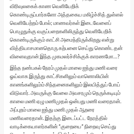
விரிவுலகைக் காண வெளியேறிக்
கொண்டிருப்பார்களோ அத்தகைய மகிழ்ச்சித் துள்ளல்
வெளியேற்றம் போல்; மாணவர்கள் இடைவேளைப்
பொழுதுக்கு வகுப்பறைகளிலிருந்து வெளியேறிக்
கொண்டிருக்கும் காட்சி அமைந்திருக்கிறது என்று
வித்தியாசமானதொரு கற்பனை செய்து கொண்டதன்
விளைவுதான் இந்த முகமலர்ச்சிக்குக் காரணமோ…?
இந்த நண்பகல் நேரம் முதல் மாலை ஐந்து மணி வரை
ஓய்வாக இருந்து காட்சிகளிலும் வானொலியின்
கானங்களிலும்ம் சிந்தனைகளிலும் இலயித்துப் போய்
விடுவார். அவருக்கு வேலை அவசரமும் நெருக்கடியும்
காலை மணி ஏழு மணிமுதல் ஒன்பது மணி வரைதான்.
அப்புறம் மாலை ஐந்து மணி முதல் ஆறரை
மணிவரைதான். இதற்கு இடைப்பட்ட நேரத்தில்
வாடிக்கையாளர்களின் “குறையை” நிறைவு செய்து