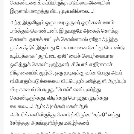
கொண்டதைக் கப்பியிருந்த படுக்கை அறையின்
இருளால் மறைத்து விட முடியவில்லை….!
அந்த இருளிலும் ஒருவரை ஒருவர் ஓரக்கண்ணால்
பார்த்துக் கொண்டனர். இருவருமே அதைத் தெரிந்து
கொண்டதாகக் காட்டிக் கொள்ளாமல் ஏதோ ஆழ்ந்த
தூக்கத்தில் இருப்பது போல பாவனை செய்து கொண்டு
நடிப்புக்காக “குறட்டை ஒலி” யைச் செயற்கையாக
ஒலித்துக் கொண்டிருந்தனர். சியோங் எதிர்காலச்
சிந்தனையில் மூழ்கி, ஒரு முடிவுக்கு வந்த போது அவர்
எப்போதும் படுக்கையை விட்டெழும் பனித்துளி அரும்பும்
விடி காலைப் பொழுது “பொல்” எனப் புலர்ந்து
கொண்டிருந்தது. விடிந்தது பொழுது; முடிந்தது
கவலை…..! ஆம்; அவர்கள் மகன் ஆங்
அமெரிக்காவிலிருந்து கொடுத்திருந்த “தந்தி” வந்து
சேர்ந்தது அகங்குளிர்ந்து மகிழ்ந்தனர்.