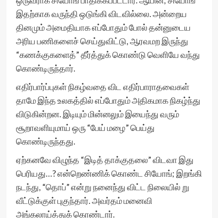
ஒருவராக சியோங் பாதிக்கப்பட்டார். ஆயின்; சியோங்
இதற்காக வருந்தி ஒடுங்கி விடவில்லை. அன்றைய
தினமும் அமைதியாக எப்போதும் போல் தன்னுடைய
அரிய பணிகளைச் செய்துவிட்டு, ஆரவமற இருந்து
“கணக்குகளைத்” தீர்த்துக் கொண்டு வெளியே வந்து
கொண்டிருந்தார்.
எதிர்பார்ப்புகள் நிகழ்வதை விட எதிர்பாராதவைகள்
தாமே இந்த உலகத்தில் எப்போதும் அதிகமாக நிகழ்ந்து
விடுகின்றன. இடியும் மின்னலும் இயைந்து வரும்
சூறாவளியுமாய் ஒரு “பேய் மழை” பெய்து
கொண்டிருந்தது.
ஏற்கனவே விழுந்த “இடித் தாக்குதலை” விடவா இது
பெரியது…? என்றெண்ணிக் கொண்ட சியோங்; இறங்கி
நடந்து, “தொப்” என்று நனைந்து விட்ட நிலையில் று
வீட்டுக்குள் புகுந்தார். அவர்தம் மனைவி
அங்கலாய்த்துக் கொண்டார்.