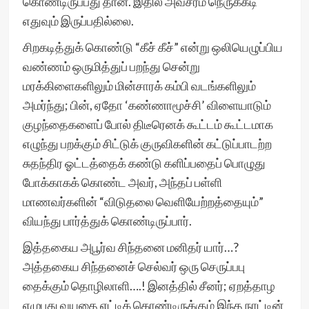
கொண்டிருப்பது தான். இதில் அவசரம் நெருக்கடி
எதுவும் இருப்பதில்லை.
சிறகடித்துக் கொண்டு “கீச் கீச்” என்று ஒலியெழுப்பிய
வண்ணம் ஒருமித்துப் பறந்து சென்று
மரக்கிளைகளிலும் மின்சாரக் கம்பி வடங்களிலும்
அமர்ந்து; பின், ஏதோ ‘கண்ணாமூச்சி’ விளையாடும்
குழந்தைகளைப் போல் திடீரெனக் கூட்டம் கூட்டமாக
எழுந்து பறக்கும் சிட்டுக் குருவிகளின் கட்டுப்பாடற்ற
சுதந்திர ஓட்டத்தைக் கண்டு களிப்பதைப் பொழுது
போக்காகக் கொண்ட அவர், அந்தப் பள்ளி
மாணவர்களின் “விடுதலை வெளியேற்றத்தையும்”
வியந்து பார்த்துக் கொண்டிருப்பார்.
இத்தகைய அபூர்வ சிந்தனை மனிதர் யார்…?
அத்தகைய சிந்தனைச் செல்வர் ஒரு செருப்பபு
தைக்கும் தொழிலாளி….! இனத்தில் சீனர்; ஏறத்தாழ
எழுபது வயதை எட்டிக் கொண்டிருக்கும் இந்த நாட்டின்