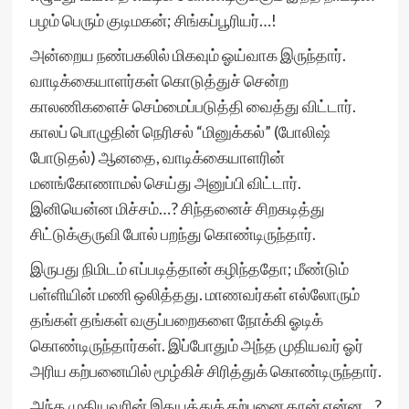
பழம் பெரும் குடிமகன்; சிங்கப்பூரியர்…!
அன்றைய நண்பகலில் மிகவும் ஓய்வாக இருந்தார்.
வாடிக்கையாளர்கள் கொடுத்துச் சென்ற
காலணிகளைச் செம்மைப்படுத்தி வைத்து விட்டார்.
காலப் பொழுதின் நெரிசல் “மினுக்கல்” (போலிஷ்
போடுதல்) ஆனதை, வாடிக்கையாளரின்
மனங்கோணாமல் செய்து அனுப்பி விட்டார்.
இனியென்ன மிச்சம்…? சிந்தனைச் சிறகடித்து
சிட்டுக்குருவி போல் பறந்து கொண்டிருந்தார்.
இருபது நிமிடம் எப்படித்தான் கழிந்ததோ; மீண்டும்
பள்ளியின் மணி ஒலித்தது. மாணவர்கள் எல்லோரும்
தங்கள் தங்கள் வகுப்பறைகளை நோக்கி ஓடிக்
கொண்டிருந்தார்கள். இப்போதும் அந்த முதியவர் ஓர்
அரிய கற்பனையில் மூழ்கிச் சிரித்துக் கொண்டிருந்தார்.
அந்த முதியவரின் இதயத்துக் கற்பனை தான் என்ன…?