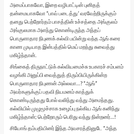
அமைப்பாகவோ, இறை வழிபாட்டின் புனிதத்
தன்மையாகவோ “பாவ் படைத்து’ வரவேற்றிருக்கும்
தனது பெற்றோர்தம் பாசத்தின் உச்சத்தை அங்குலம்
அங்குலமாக அளந்து கொண்டிருந்த அந்தப்
பொருளாதார நிபுணக் கல்வி பயின்று வந்த ஆங் கரை
காண முடியாத இன்பத்தில் மெய் மறந்து சுவைத்து
மகிழ்ந்தான்.
சிங்கைத் திருநாட்டுக் கல்வியமைச்சு உபகாரச் சம்பளம்
வழங்கி அனுப்பி வைத்துத் திரும்பியிருக்கின்ற
பொருளாதார நிபுணன் அல்லவா…? “ஆங்”
அவர்களுக்குப் பதவி நியமனம் காத்துக்
கொண்டிருந்தது போல் வலிந்து வந்து அமைந்தது.
கல்வியில் முழுமூச்சாக உழைப்பு நல்கிய ஆங் கனிந்து
மகிழ்ந்தான்; பெற்றோரும் பெரிது வந்து நின்றனர்…!
சியோங் தம்பதியினர் இந்த அவசரத்தினுடே “அந்த