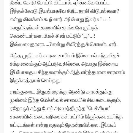
நீண்ட கோடு போட்டு விட்டால், ஏற்கனவே போட்ட
இந்தக்கோடு இயல்பாகவே சிறியதாகி விடுமல்லவா?
என்று விளக்கம் கூறினார். அப்போது இவர் உட்படப்
பலரும் தங்கள் தலையில் தாங்களே குட்டிக்
கொண்டார்கள. மிகச் சிலர் மட்டும் “பூ”…!
இவ்வளவுதானா….? என்று சிலிர்த்துக் கொண்டனர்.
அந்த முதியவர் காரண காரியம் இல்லாமல் எந்தவிதச்
சிந்தனைக்கும் ஆட்படுவதில்லை. அவரது இன்றைய
இப்போதைய சிந்தனைக்கும் ஆத்மார்த்தமான காரணம்
இருக்கத்தான் செய்தது.
ஏறக்குறைய இருபத்தைந்து ஆண்டு காலத்துக்கு
முன்னம் இந்த மெக்ஸ்வல் சாலையில் சில கடைகளும்,
ஏதோ ஓர் சந்து போல் அமைந்திருந்த “பெக்சியா’
சாலையின் கடை வரிசைகள் மட்டும் இருந்தன. உயர்ந்த
கட்டிடங்கள் என்று எதுவும் தோன்றவில்லை. இப்படிப்