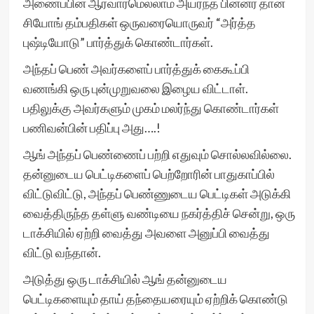
அணைப்பின் ஆரவாரமெல்லாம் அயர்ந்த பின்னர் தான்
சியோங் தம்பதிகள் ஒருவரையொருவர் “அர்த்த
புஷ்டியோடு” பார்த்துக் கொண்டார்கள்.
அந்தப் பெண் அவர்களைப் பார்த்துக் கைகூப்பி
வணங்கி ஒரு புன்முறுவலை இழைய விட்டாள்.
பதிலுக்கு அவர்களும் முகம் மலர்ந்து கொண்டார்கள்
பணிவன்பின் பதிப்பு அது….!
ஆங் அந்தப் பெண்ணைப் பற்றி எதுவும் சொல்லவில்லை.
தன்னுடைய பெட்டிகளைப் பெற்றோரின் பாதுகாப்பில்
விட்டுவிட்டு, அந்தப் பெண்ணுடைய பெட்டிகள் அடுக்கி
வைத்திருந்த தள்ளு வண்டியை நகர்த்திச் சென்று, ஒரு
டாக்சியில் ஏற்றி வைத்து அவளை அனுப்பி வைத்து
விட்டு வந்தான்.
அடுத்து ஒரு டாக்சியில் ஆங் தன்னுடைய
பெட்டிகளையும் தாய் தந்தையரையும் ஏற்றிக் கொண்டு