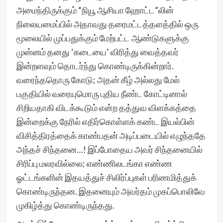
அமைந்திருக்கும் “நியூ ஆசியா ஹோட்ட”லின்
நிலையமைப்பில் அதாவது தரைமட்டத்தளத்தில் ஒரு
மூலையில் முப்பதுக்கும் மேற்பட்ட ஆண்டுகளுக்கு
முன்னம் தனது ‘கடையை’ விரித்து வைத்தவர்
இன்றளவும் தொடர்ந்து கொண்டிருக்கின்றார்.
வரைந்ததொரு கோடு; அதன் கீழ் அல்லது மேல்
பகுதியில் வரையுமொரு புதிய நீண்ட கோட்டினால்
சிறியதாகி விடக்கூடும் என்ற தத்துவ விளக்கத்தை
இன்றைக்கு நேரில் எதிர்கொள்ளக் கண்ட இயல்பின்
விசித்திரத்தைக் காண்பதன் அடிப்படையில் எழுந்ததே
அந்தச் சிந்தனை…! இப்போதைய அவர் சிந்தனையில்
சிரிப்பு மலரவில்லை; எண்ணிலடங்கா எண்ண
ஓட்டங்களின் இதயத்துச் சிலிர்ப்புகள் பரிணமித்துக்
கொண்டிருந்தன. இதனையும் அவர்தம் முகப்பொலிவே
முகிழ்த்து கொண்டிருந்தது.