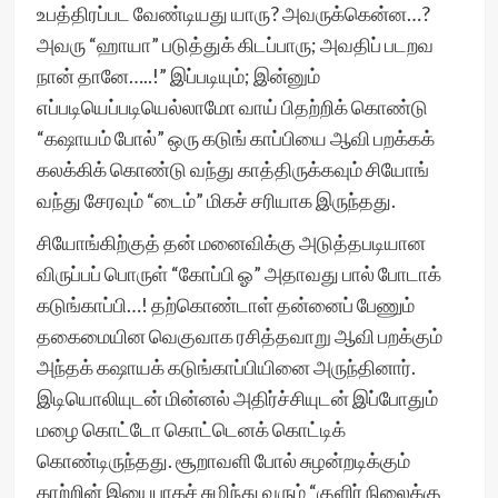
உபத்திரப்பட வேண்டியது யாரு? அவருக்கென்ன…?
அவரு “ஹாயா” படுத்துக் கிடப்பாரு; அவதிப் படறவ
நான் தானே…..!” இப்படியும்; இன்னும்
எப்படியெப்படியெல்லாமோ வாய் பிதற்றிக் கொண்டு
“கஷாயம் போல்” ஒரு கடுங் காப்பியை ஆவி பறக்கக்
கலக்கிக் கொண்டு வந்து காத்திருக்கவும் சியோங்
வந்து சேரவும் “டைம்” மிகச் சரியாக இருந்தது.
சியோங்கிற்குத் தன் மனைவிக்கு அடுத்தபடியான
விருப்பப் பொருள் “கோப்பி ஓ” அதாவது பால் போடாக்
கடுங்காப்பி…! தற்கொண்டாள் தன்னைப் பேணும்
தகைமையின வெகுவாக ரசித்தவாறு ஆவி பறக்கும்
அந்தக் கஷாயக் கடுங்காப்பியினை அருந்தினார்.
இடியொலியுடன் மின்னல் அதிர்ச்சியுடன் இப்போதும்
மழை கொட்டோ கொட்டெனக் கொட்டிக்
கொண்டிருந்தது. சூறாவளி போல் சுழன்றடிக்கும்
காற்றின் இயைபாகச் சுழிந்து வரும் “குளிர் நிலைக்கு