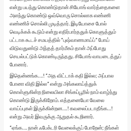
என்று பயந்து கொண்டுதான் சியோங் வார்த்தைகளை
அளந்து கொண்டு ஒவ்வொரு சொல்லாக எண்ணி
எண்ணிச் சொல்லி முடித்தார். இடியோசை போல்
வெடிக்கக் கூடும் என்று எதிர்பார்ததுக் கொளுத்தும்
பட்டாக கூடச் சமயத்தில் “புஷ்வாணமாய்ப்” போய்
விடுவதுண்டு அந்தத் தார்மீகம் தான் அப்போது
செயல்பட்டுக் கொண்டிருந்தது. சியோங் வாயடைத்துப்
போனார்.
இதென்னங்க….! “அத விட்டாக் கதி இல்ல; அப்பால
போனா விதி இல்ல” என்று அங்கலாய்த்துக்
கொள்ளுகின்ற நிலையிலா சிங்கப்பூரில் நாம் வாழ்ந்து
கொண்டு இருக்கிறோம். எத்தனையோ வேலை
வாய்ப்புகள் இருக்கின்றன….! கவலைப்படாதீங்க…!
என்று அவர் இவருக்கு ஆறுதல் கூறினார்.
“ஏங்க…. நான் ஃபேக்டரி வேலைக்குப் போறேன்; நீங்கள்