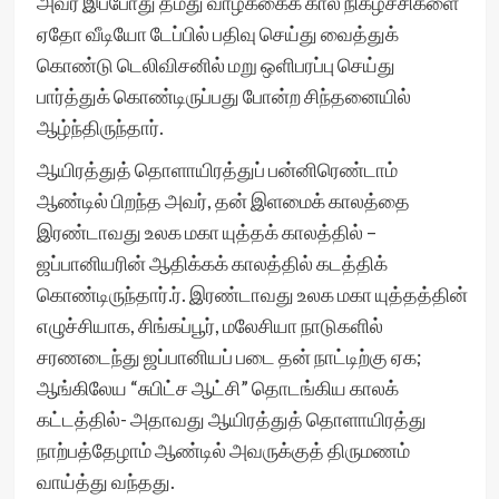
அவர் இப்போது தமது வாழ்க்கைக் கால நிகழ்ச்சிகளை
ஏதோ வீடியோ டேப்பில் பதிவு செய்து வைத்துக்
கொண்டு டெலிவிசனில் மறு ஒளிபரப்பு செய்து
பார்த்துக் கொண்டிருப்பது போன்ற சிந்தனையில்
ஆழ்ந்திருந்தார்.
ஆயிரத்துத் தொளாயிரத்துப் பன்னிரெண்டாம்
ஆண்டில் பிறந்த அவர், தன் இளமைக் காலத்தை
இரண்டாவது உலக மகா யுத்தக் காலத்தில் –
ஜப்பானியரின் ஆதிக்கக் காலத்தில் கடத்திக்
கொண்டிருந்தார்.ர். இரண்டாவது உலக மகா யுத்தத்தின்
எழுச்சியாக, சிங்கப்பூர், மலேசியா நாடுகளில்
சரணடைந்து ஜப்பானியப் படை தன் நாட்டிற்கு ஏக;
ஆங்கிலேய “சுபிட்ச ஆட்சி” தொடங்கிய காலக்
கட்டத்தில்- அதாவது ஆயிரத்துத் தொளாயிரத்து
நாற்பத்தேழாம் ஆண்டில் அவருக்குத் திருமணம்
வாய்த்து வந்தது.