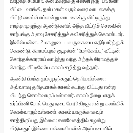
வாழ்ந்த சியோங் தன் மகனுக்கு என்றே ஒரு “பங்களா”
வீட்டை வாங்கி, தன் மகன் வரும் வரை வாடகைக்கு
விட்டு வைப்போம் என்று வாடகைக்கு விட்டிருந்து
ஏறத்தாழ ஐந்து ஆண்டுகளில் அந்த வீட்டுச் செலவின்
காற்பங்கு அளவு சேகரித்துச் சுவிகரித்துக் கொண்டார்.
இனியென்ன…? மகனுடைய வருகையை எதிர்பார்த்துக்
கொண்டு, கிராமப்புறச் சூழலின் “மேற்கோப்பு” வீட்டின்
சொந்தக்காரராய் வாழ்ந்து வந்த அந்தக் கிராமத்துச்
சொந்த வீட்டிலேயே காலம் கழித்து வந்தார்.
ஆண்டு பிறந்ததும் முடிந்ததும் தெரியவில்லை;
அவ்வளவு துரிதமாகக் காலம் கடந்து விட்டது என்று
வியந்து கொள்வாரும் உள்ளனர். காலம் நிறை மாதக்
கர்ப்பிணி போல் மெது நடை போடுகிறது என்று கலங்கிக்
கொள்வாரும் உள்ளனர். காலம் யாருக்காகவும்
காத்திருப்பது இல்லை; கனவேகத்தில் சுழன்று
விடுவதும் இல்லை. மனோவியலின் அடிப்படையில்