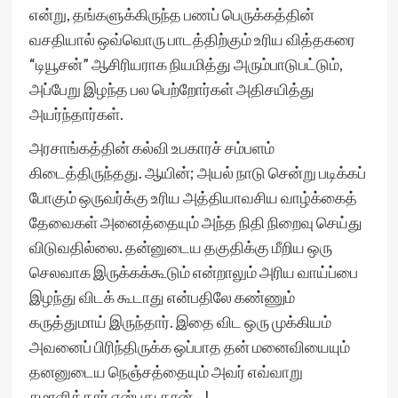
என்று, தங்களுக்கிருந்த பணப் பெருக்கத்தின்
வசதியால் ஒவ்வொரு பாடத்திற்கும் உரிய வித்தகரை
“டியூசன்” ஆசிரியராக நியமித்து அரும்பாடுபட்டும்,
அப்பேறு இழந்த பல பெற்றோர்கள் அதிசயித்து
அயர்ந்தார்கள்.
அரசாங்கத்தின் கல்வி உபகாரச் சம்பளம்
கிடைத்திருந்தது. ஆயின்; அயல் நாடு சென்று படிக்கப்
போகும் ஒருவர்க்கு உரிய அத்தியாவசிய வாழ்க்கைத்
தேவைகள் அனைத்தையும் அந்த நிதி நிறைவு செய்து
விடுவதில்லை. தன்னுடைய தகுதிக்கு மீறிய ஒரு
செலவாக இருக்கக்கூடும் என்றாலும் அரிய வாய்ப்பை
இழந்து விடக் கூடாது என்பதிலே கண்ணும்
கருத்துமாய் இருந்தார். இதை விட ஒரு முக்கியம்
அவனைப் பிரிந்திருக்க ஒப்பாத தன் மனைவியையும்
தனனுடைய நெஞ்சத்தையும் அவர் எவ்வாறு
சமாளித்தார் என்பது தான்…!