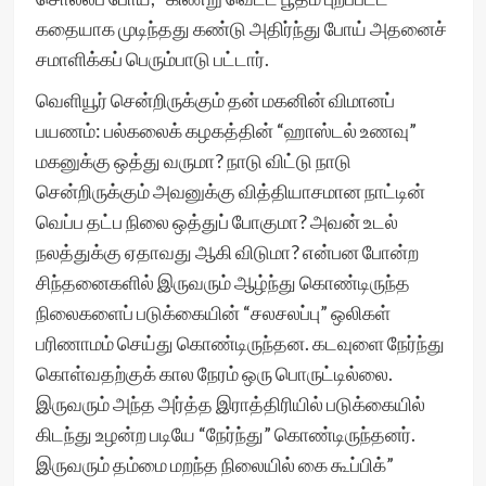
கதையாக முடிந்தது கண்டு அதிர்ந்து போய் அதனைச்
சமாளிக்கப் பெரும்பாடு பட்டார்.
வெளியூர் சென்றிருக்கும் தன் மகனின் விமானப்
பயணம்: பல்கலைக் கழகத்தின் “ஹாஸ்டல் உணவு”
மகனுக்கு ஒத்து வருமா? நாடு விட்டு நாடு
சென்றிருக்கும் அவனுக்கு வித்தியாசமான நாட்டின்
வெப்ப தட்ப நிலை ஒத்துப் போகுமா? அவன் உடல்
நலத்துக்கு ஏதாவது ஆகி விடுமா? என்பன போன்ற
சிந்தனைகளில் இருவரும் ஆழ்ந்து கொண்டிருந்த
நிலைகளைப் படுக்கையின் “சலசலப்பு” ஒலிகள்
பரிணாமம் செய்து கொண்டிருந்தன. கடவுளை நேர்ந்து
கொள்வதற்குக் கால நேரம் ஒரு பொருட்டில்லை.
இருவரும் அந்த அர்த்த இராத்திரியில் படுக்கையில்
கிடந்து உழன்ற படியே “நேர்ந்து” கொண்டிருந்தனர்.
இருவரும் தம்மை மறந்த நிலையில் கை கூப்பிக்”