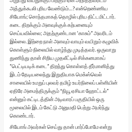
அறுபது வயதுக்குப் பிறகும் ஏன் அடுத்தவரிடம்
அத்துக்கூலி புரிய வேண்டும்…? என்றெண்ணிய
சியோங்; சொந்தமாகத் தொழில் புரிய திட்டமிட்டார்.
கடை திறக்கும் அளவுக்குக் கற்பனையும்
செய்யவில்லை; அதற்குண்டான ‘காசும்” அவரிடம்
இல்லை. இற்றை நாள் அளவும் வாயும் வயிறும் கழுவிக்
கொள்ளும் நிலையில் வாழ்ந்து முடித்தவர். ஒருவாறு
துணிந்து தான் சிறிய முதலீட்டில் சிக்கனமாகப்
“பெட்டியடிக் கடை” திறந்து கொள்ளத் தீர்மானித்து
இடம் தேடியலைந்து இறுதியாக மெக்ஸ்வெல்
சாலையில் உமறுப் புலவர் தமிழ் உயர்நிலைப் பள்ளியின்
ஏதிரே அமைந்திருக்கும் *நியூ ஏசியா ஹோட்டல்”
என்னும் கட்டிடத்தின் அடிவாரப் பகுதியில் ஒரு
மூலையில் இடம் கேட்டு அனுமதி பெற்று அமர்ந்து
கொண்டார்.
சியோங் அவர்கள் செய்து தான் பார்ப்போமே என்று