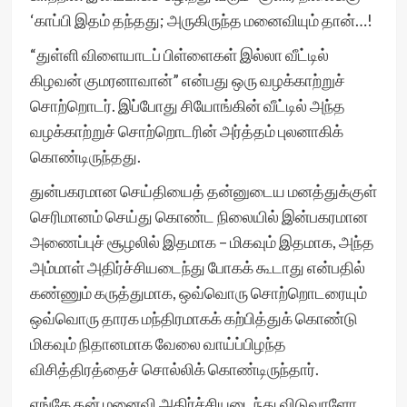
‘காப்பி இதம் தந்தது; அருகிருந்த மனைவியும் தான்…!
“துள்ளி விளையாடப் பிள்ளைகள் இல்லா வீட்டில்
கிழவன் குமரனாவான்” என்பது ஒரு வழக்காற்றுச்
சொற்றொடர். இப்போது சியோங்கின் வீட்டில் அந்த
வழக்காற்றுச் சொற்றொடரின் அர்த்தம் புலனாகிக்
கொண்டிருந்தது.
துன்பகரமான செய்தியைத் தன்னுடைய மனத்துக்குள்
செரிமானம் செய்து கொண்ட நிலையில் இன்பகரமான
அணைப்புச் சூழலில் இதமாக – மிகவும் இதமாக, அந்த
அம்மாள் அதிர்ச்சியடைந்து போகக் கூடாது என்பதில்
கண்ணும் கருத்துமாக, ஒவ்வொரு சொற்றொடரையும்
ஒவ்வொரு தாரக மந்திரமாகக் கற்பித்துக் கொண்டு
மிகவும் நிதானமாக வேலை வாய்ப்பிழந்த
விசித்திரத்தைச் சொல்லிக் கொண்டிருந்தார்.
எங்கே தன் மனைவி அதிர்ச்சியடைந்து விடுவாளோ