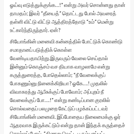
ஓய்வு எடுத்துக்குங்க…!” என்று அவர் சொன்னது தான்
தாமதம்; இவர் “தீயைத்” தொட்டது போல் அவரைத்
தள்ளி விட்டு விட்டு ஆத்திரத்தோடு “உம்” மென்று
உட்கார்ந்திருந்தார். ஏன்?
சியோங்கின் மனைவி கன்னத்தில் போட்டுக் கொண்டு
சமாதானப் படுத்திக் கொள்ள
வேண்டியதாயிற்று.இருவரும் வேலை செய்தால்
இன்னும் கொஞ்சம் வச தியாக வாழலாமே என்று
கருத்துரைத்த, போதெல்லாம்; “நீ வேலைக்குப்
போகணும்னு நினைக்கிறியா? ஓகே….! முதலில்
விவாகரத்து ஆபீசுக்குப் போவோம்; அப்புறம் நீ
வேலைக்குப் போ….!” என்று கண்டிப்பான குரலில்
சொல்வதைப் பலமுறை கேட்டுப் பழக்கப்பட்டவர்
சியோங்கின் மனைவி. இப்போதைய நிலைமைக்கு ஓர்
ஆதரவாக இருக்கட்டும் என்று தான் இந்தக் கருத்தைச்
சொல்லப் போய், “கிணறு வெட்ட பூதம் புறப்பட்ட