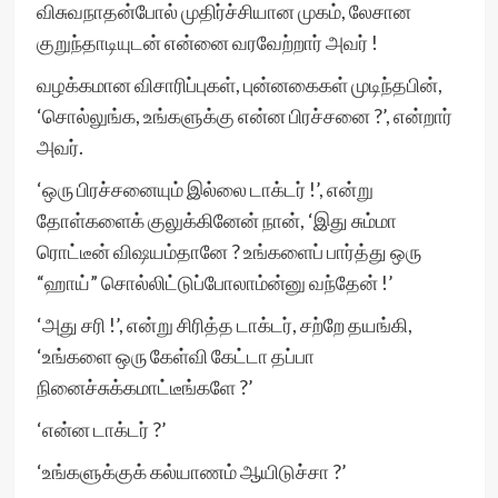
விசுவநாதன்போல் முதிர்ச்சியான முகம், லேசான
குறுந்தாடியுடன் என்னை வரவேற்றார் அவர் !
வழக்கமான விசாரிப்புகள், புன்னகைகள் முடிந்தபின்,
‘சொல்லுங்க, உங்களுக்கு என்ன பிரச்சனை ?’, என்றார்
அவர்.
‘ஒரு பிரச்சனையும் இல்லை டாக்டர் !’, என்று
தோள்களைக் குலுக்கினேன் நான், ‘இது சும்மா
ரொட்டீன் விஷயம்தானே ? உங்களைப் பார்த்து ஒரு
“ஹாய்” சொல்லிட்டுப்போலாம்ன்னு வந்தேன் !’
‘அது சரி !’, என்று சிரித்த டாக்டர், சற்றே தயங்கி,
‘உங்களை ஒரு கேள்வி கேட்டா தப்பா
நினைச்சுக்கமாட்டீங்களே ?’
‘என்ன டாக்டர் ?’
‘உங்களுக்குக் கல்யாணம் ஆயிடுச்சா ?’