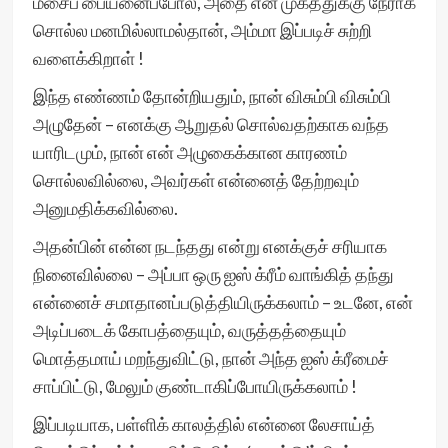
மீசைப் பையனைப்போல், அதை என் முகத்துக்கு நேராக
சொல்ல மனமில்லாமல்தான், அம்மா இப்படிச் சுற்றி
வளைக்கிறாள் !
இந்த எண்ணம் தோன்றியதும், நான் விசும்பி விசும்பி
அழுதேன் – எனக்கு ஆறுதல் சொல்வதற்காக வந்த
யாரிடமும், நான் என் அழுகைக்கான காரணம்
சொல்லவில்லை, அவர்கள் என்னைத் தேற்றவும்
அனுமதிக்கவில்லை.
அதன்பின் என்ன நடந்தது என்று எனக்குச் சரியாக
நினைவில்லை – அப்பா ஒரு ஐஸ் க்ரீம் வாங்கித் தந்து
என்னைச் சமாதானப்படுத்தியிருக்கலாம் – உடனே, என்
அடிப்படைக் கோபத்தையும், வருத்தத்தையும்
மொத்தமாய் மறந்துவிட்டு, நான் அந்த ஐஸ் க்ரீமைச்
சாப்பிட்டு, மேலும் குண்டாகிப்போயிருக்கலாம் !
இப்படியாக, பள்ளிக் காலத்தில் என்னை லேசாய்த்