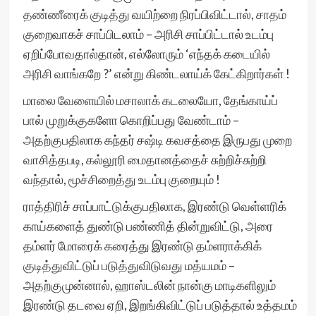
தண்ணீரைக் குடித்து வயிற்றை நிரப்பிவிட்டால், சாதம்
குறைவாகச் சாப்பிடலாம் – அரிசி சாப்பிட்டால் உடம்பு
ஏறிப்போவதால்தான், எல்லோரும் ‘எந்தக் கடையில்
அரிசி வாங்கறே ?’ என்று கிண்டலாய்க் கேட்கிறார்கள் !
மாலை வேளையில் மசாலாக் கடலையோ, தேங்காய்ப்
பால் முறுக்குகளோ கொறிப்பது வேண்டாம் –
அதற்குபதிலாக கந்தர் சஷ்டி கவசத்தை இருபது முறை
வாசித்தபடி, கல்லூரி மைதானத்தைச் சுற்றிச்சுற்றி
வந்தால், மூச்சிறைத்து உடம்பு குறையும் !
ராத்திரிச் சாப்பாட்டுக்குபதிலாக, இரண்டு வெள்ளரிக்
காய்களைத் துண்டு பண்ணித் தின்றுவிட்டு, அரை
தம்ளர் மோரைக் கரைத்து இரண்டு தம்ளராக்கிக்
குடித்துவிட்டுப் படுத்துவிடுவது மத்யமம் –
அதற்குமுன்னால், ஹாஸ்டலின் நான்கு மாடிகளிலும்
இரண்டு தடவை ஏறி, இறங்கிவிட்டுப் படுத்தால் உத்தமம்