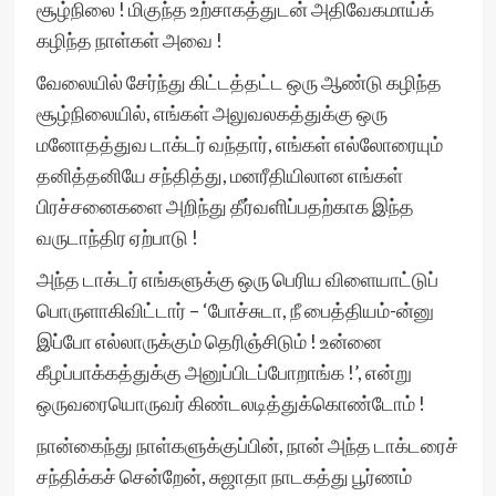
சூழ்நிலை ! மிகுந்த உற்சாகத்துடன் அதிவேகமாய்க்
கழிந்த நாள்கள் அவை !
வேலையில் சேர்ந்து கிட்டத்தட்ட ஒரு ஆண்டு கழிந்த
சூழ்நிலையில், எங்கள் அலுவலகத்துக்கு ஒரு
மனோதத்துவ டாக்டர் வந்தார், எங்கள் எல்லோரையும்
தனித்தனியே சந்தித்து, மனரீதியிலான எங்கள்
பிரச்சனைகளை அறிந்து தீர்வளிப்பதற்காக இந்த
வருடாந்திர ஏற்பாடு !
அந்த டாக்டர் எங்களுக்கு ஒரு பெரிய விளையாட்டுப்
பொருளாகிவிட்டார் – ‘போச்சுடா, நீ பைத்தியம்-ன்னு
இப்போ எல்லாருக்கும் தெரிஞ்சிடும் ! உன்னை
கீழப்பாக்கத்துக்கு அனுப்பிடப்போறாங்க !’, என்று
ஒருவரையொருவர் கிண்டலடித்துக்கொண்டோம் !
நான்கைந்து நாள்களுக்குப்பின், நான் அந்த டாக்டரைச்
சந்திக்கச் சென்றேன், சுஜாதா நாடகத்து பூர்ணம்