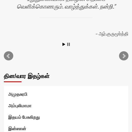
வெளிக்கொணரும். வாழ்த்துக்கள். நன்றி.
று
ஆர்.குருமூர்த்தி
தின/வார இதழ்கள்
அமுதசுரபி
அம்புலிமாமா
இதயம் பேசுகிறது
இன்ஸான்