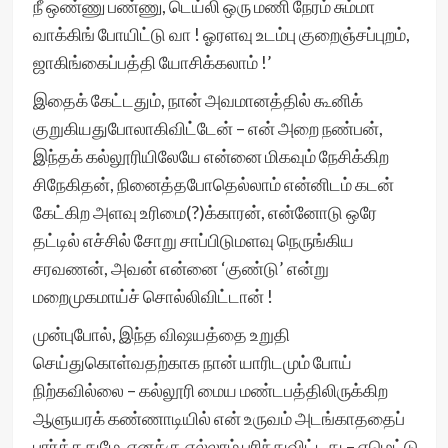
நீ ஒண்ணு பண்ணு, டெய்லி ஒரு மணி நேரம் சும்மா
வாக்கிங் போயிட்டு வா ! ஓரளவு உடம்பு குறைஞ்சப்புறம்,
ஜாகிங்கைப்பத்தி யோசிக்கலாம் !’
இதைக் கேட்டதும், நான் அவமானத்தில் கூனிக்
குறுகியதுபோலாகிவிட்டேன் – என் அறை நண்பன்,
இந்தக் கல்லூரியிலேயே என்னை மிகவும் நேசிக்கிற
சிநேகிதன், நினைத்தபோதெல்லாம் என்னிடம் கடன்
கேட்கிற அளவு உரிமை(?)க்காரன், என்னோடு ஒரே
தட்டில் எச்சில் சோறு சாப்பிடுமளவு நெருங்கிய
சரவணன், அவன் என்னை ‘குண்டு’ என்று
மறைமுகமாய்ச் சொல்லிவிட்டான் !
முன்புபோல், இந்த விஷயத்தை உறுதி
செய்துகொள்வதற்காக நான் யாரிடமும் போய்
நிற்கவில்லை – கல்லூரி மைய மண்டபத்திலிருக்கிற
ஆளுயரக் கண்ணாடியில் என் உருவம் அடங்காததைப்
பார்த்ததுமே, எனக்கு எல்லாம் புரிந்துவிட்டது – ஏழெட்டு