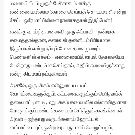
மனைவியிடம் முதல் பேச்சாக, ‘உனக்கு
எண்ணையில்லாம தோசை செய்யத் தெரியுமா ?’, என்று
கேட்ட ஒரே மாப்பிள்ளை நானாகதான் இருப்பேன் !
எனக்கு வாய்த்த மனைவி, ஒரு அப்பாவி – நன்றாக
சமைத்தால்தான், கணவன் தன்னிடம் பிரியமாக
இருப்பான் என்று நம்பும் போன தலைமுறைப்
பெண்களின் எச்சம் – எண்ணையில்லாமல் தோசையோ,
வேறொரு பண்டமோ செய்தால், அதில் சுவையிருக்காது
என்று திடமாய் நம்புகிறவள் !
ஆகவே, ஒருபக்கம் என்னுடைய டயட்
கோரிக்கைகளுக்கும், கட்டளைகளுக்கும் பெரிதாய்த்
தலையாட்டினபடி, மறுபக்கம் சமையலில் எல்லாவிதமான
போஷாக்குப் பண்டங்களையும் சேர்த்துக் கலக்கினாள்
அவள் – ஐந்தாறு வருடங்களாய் ஹோட்டல்
சாப்பாட்டையும், ஒன்றரை வருடமாய் வெறும் பழம்,