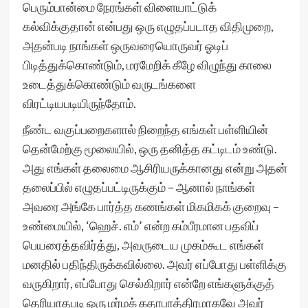
பெரும்பான்மை நேரங்கள் விளையாட்டுக்
கல்விக்குதான் என்பது ஒரு எழுதப்படாத விதிமுறை,
அதன்படி நாங்கள் ஒருவரையொருவர் ஓடிப்
பிடித்துக்கொண்டும், மரமேறிக் கீழே விழுந்து காலை
உடைத்துக்கொண்டும் வருடங்களை
விரட்டியபடியிருந்தோம்.
நீண்ட வகுப்பறைகளால் நிறைந்த எங்கள் பள்ளியின்
தென்மேற்கு மூலையில், ஒரு தனித்த கட்டிடம் உண்டு.
அது எங்கள் தலைமை ஆசிரியருக்கானது என்று அதன்
தலைப்பில் எழுதப்பட்டிருக்கும் – ஆனால் நாங்கள்
அவரை அங்கே பார்த்த கணங்கள் மிகமிகக் குறைவு –
உண்மையில், ‘ஹெச். எம்’ என்ற கம்பீரமான பதவிப்
பெயரைத்தவிர்த்து, அவருடைய முகம்கூட எங்கள்
மனதில் பதிந்திருக்கவில்லை. அவர் எப்போது பள்ளிக்கு
வருகிறார், எப்போது செல்கிறார் என்றே எங்களுக்குத்
தெரியாதபடி ஒரு மர்மக் கதாபாத்திரமாகவே அவர்