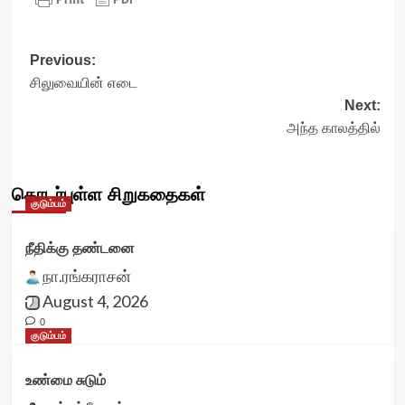
Post
Previous:
சிலுவையின் எடை
navigation
Next:
அந்த காலத்தில்
தொடர்புள்ள சிறுகதைகள்
குடும்பம்
நீதிக்கு தண்டனை
நா.ரங்கராசன்
August 4, 2026
0
குடும்பம்
உண்மை சுடும்