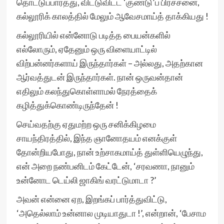
தொட்டுப்பார்த்து, விட்டுவிட்ட ‘குண்டு’ப் பிரச்சனை,
கல்லூரிக் காலத்தில் மேலும் ஆவேசமாய்த் தாக்கியது !
கல்லூரியில் என்னோடு படித்த பையன்களில்
எல்லோரும், ஏதேனும் ஒரு விளையாட்டில்
விற்பன்னர்களாய் இருந்தார்கள் – அல்லது, அதற்கான
ஆர்வத்துடன் இருந்தார்கள். நான் ஒருவன்தான்
எதிலும் கலந்துகொள்ளாமல் நேரத்தைக்
கழித்துக்கொண்டிருந்தேன் !
செய்வதற்கு ஏதுமற்ற ஒரு சனிக்கிழமை
சாயந்திரத்தில், இந்த ஞானோதயம் எனக்குள்
தோன்றியபோது, நான் உற்சாகமாய்த் துள்ளியெழுந்து,
என் அறை நண்பனிடம் கேட்டேன், ‘சரவணா, நானும்
உன்னோட டெய்லி ஜாகிங் வரட்டுமாடா ?’
அவன் என்னை ஏற, இறங்கப் பார்த்துவிட்டு,
‘அதெல்லாம் உன்னால முடியாதுடா !’, என்றான், ‘பேசாம