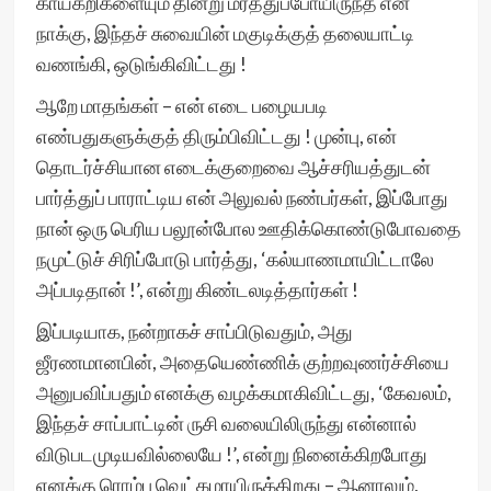
காய்கறிகளையும் தின்று மரத்துப்போயிருந்த என்
நாக்கு, இந்தச் சுவையின் மகுடிக்குத் தலையாட்டி
வணங்கி, ஒடுங்கிவிட்டது !
ஆறே மாதங்கள் – என் எடை பழையபடி
எண்பதுகளுக்குத் திரும்பிவிட்டது ! முன்பு, என்
தொடர்ச்சியான எடைக்குறைவை ஆச்சரியத்துடன்
பார்த்துப் பாராட்டிய என் அலுவல் நண்பர்கள், இப்போது
நான் ஒரு பெரிய பலூன்போல ஊதிக்கொண்டுபோவதை
நமுட்டுச் சிரிப்போடு பார்த்து, ‘கல்யாணமாயிட்டாலே
அப்படிதான் !’, என்று கிண்டலடித்தார்கள் !
இப்படியாக, நன்றாகச் சாப்பிடுவதும், அது
ஜீரணமானபின், அதையெண்ணிக் குற்றவுணர்ச்சியை
அனுபவிப்பதும் எனக்கு வழக்கமாகிவிட்டது, ‘கேவலம்,
இந்தச் சாப்பாட்டின் ருசி வலையிலிருந்து என்னால்
விடுபடமுடியவில்லையே !’, என்று நினைக்கிறபோது
எனக்கு ரொம்ப வெட்கமாயிருக்கிறது – ஆனாலும்,