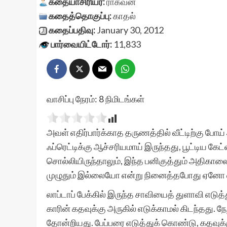
கதையாசிரியர்:
ராகவன்
கதைத்தொகுப்பு:
காதல்
கதைப்பதிவு:
January 30, 2012
பார்வையிட்டோர்:
11,833
வாசிப்பு நேரம்:
8
நிமிடங்கள்
அவள் எதிர்பார்க்காத தருணத்தில் வீட்டிற்கு ப
ஃப்ரெட்டிக்கு ஆச்சரியமாய் இருந்தது, பூட்டிய க
சொல்லியிருந்தாலும், இந்த பனிகுத்தும் அதிகாலை
முழுதும் இல்லையோ என்று நினைத்தபோது ஏனோ வய
லாப்டாப் பேக்கில் இருந்த சாவியைத் துளாவி எடுத்த
காரின் கதவுக்கு அருகில் எடுக்காமல் கிடந்தது.
தோன்றியது. பேப்பரை எடுத்துக் கொண்டு, கதவுக்