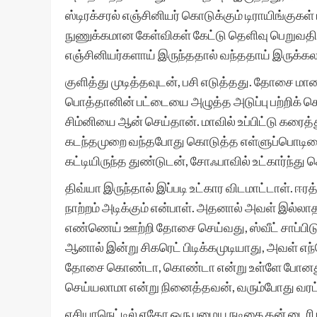
ஸ்டிரக்சரல் எஞ்சினியர் கொடுக்கும் டிராயிங்குக
நுணுக்கமான கேள்விகள் கேட்டு தெளிவு பெறுவதில
எஞ்சினியர்களாய் இருந்ததால் வந்ததாய் இருக்கல
குளித்து முடித்தவுடன், பசி எடுத்தது. தோசை மா
பொத்தானின் பட்டையை அழுத்த அடுப்பு பற்றிக் 
சிம்னியை ஆன் செய்தான். மாவில் உப்பிட்டு கரை
கடந்தமுறை வந்தபோது கொடுத்த எள்ளுப்பொடியை 
கட்டியிருந்த துண்டுடன், சோஃபாவில் உட்கார்ந்து
திவ்யா இருந்தால் இப்படி உட்கார விடமாட்டாள். ஈர
நாற்றம் அடிக்கும் என்பாள். அதனால் அவள் இல்லா
எண்ணெய் ஊற்றி தோசை செய்வது, ஸ்வீட் சாப்பிடுவது
ஆனால் இன்று சிகரெட் பிடிக்கமுடியாது, அவள் எந்
தோசை கொண்டா, கொண்டா என்று உள்ளே போனது. சா
செய்யலாமா என்று நினைத்தவன், வரும்போது வரட்டு
ஏசியாநெட்டில் ஏதோ ஒரு பழைய நடிகை தன் டைரி பக