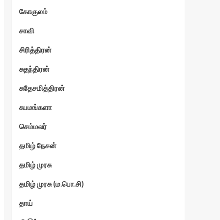
கோகுலம்
ேகம்
சாவி
சிரித்திரன்
சுதந்திரன்
சுதேசமித்திரன்
சுபமங்களா
செம்மலர்
தமிழ் நேசன்
தமிழ் முரசு
தமிழ் முரசு (ம.பொ.சி)
தாய்