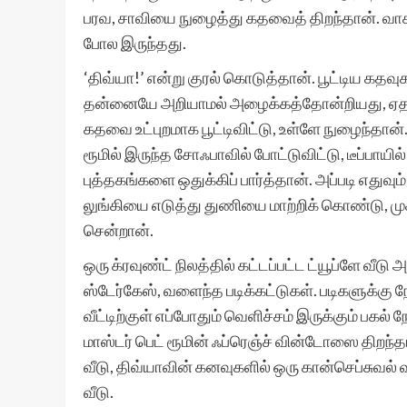
பரவ, சாவியை நுழைத்து கதவைத் திறந்தான். வாசல
போல இருந்தது.
‘திவ்யா!’ என்று குரல் கொடுத்தான். பூட்டிய கதவு
தன்னையே அறியாமல் அழைக்கத்தோன்றியது, ஏதா
கதவை உட்புறமாக பூட்டிவிட்டு, உள்ளே நுழைந்தான். 
ரூமில் இருந்த சோஃபாவில் போட்டுவிட்டு, டீப்பாயில
புத்தகங்களை ஒதுக்கிப் பார்த்தான். அப்படி எதுவும
லுங்கியை எடுத்து துணியை மாற்றிக் கொண்டு, மு
சென்றான்.
ஒரு க்ரவுண்ட் நிலத்தில் கட்டப்பட்ட ட்யூப்ளே வீடு 
ஸ்டேர்கேஸ், வளைந்த படிக்கட்டுகள். படிகளுக்கு ந
வீட்டிற்குள் எப்போதும் வெளிச்சம் இருக்கும் பகல் ந
மாஸ்டர் பெட் ரூமின் ஃப்ரெஞ்ச் வின்டோஸை திறந்தாலு
வீடு, திவ்யாவின் கனவுகளில் ஒரு கான்செப்சுவல்
வீடு.