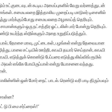
டும் உட்குடைவுடன் கூடிய அமைப்புகளில் வேறு வர்ணத்துடன்
ணங்கள். சமையலறை இத்தாலிய முறைப்படி மாடுலர் டிசைனில்
சுயமாக ஏற்படும்
ுந்து பார்க்கும்போது சமையலறை அழகாய்த் தெரியும்.
ாமான்களும் ஒரு நட்சத்திர ஓட்டலின் பார் போன்று தெரியும்.
எண்ணங்கள் தவிர
ண்டு உயர்ந்த ஸ்டூல்களும் அதை உறுதிப்படுத்தும்.
மனிதர்களுக்கு வாழ்க்கை
பால், தோசை மாவு, முட்டைகள், பழங்கள் என்று தேவையான
அனுபவங்கள் மூலம் நிறைய
ித்து, பாலை சட்டியில் ஊற்றி, காஃபி தயார் செய்தான், காஃபி
ாஃபி. எடுத்துக் கொண்டு பேப்பரை எடுத்து லிவ்விங் ரூமில்
எண்ணங்களையும், மனதில்
தே, அவள் எங்கே போயிருப்பாள் என்று யோசனை வந்தது.
பதியும் அளவுக்கு சில
ான்.
நினைவுகளையும்
ாலின்ஸின் ஒன் மோர் நைட் பாடல். ரெண்டு வரி பாடி திரும்பவும்
உண்டாக்குகிறது.
 சொன்ன?
இவைகளை எழுத்து
ட் டு பி மை சர்ப்ரைஸ்!’
வடிவில் கொண்டு வர என்