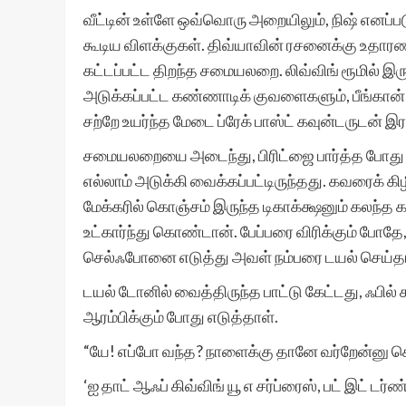
வீட்டின் உள்ளே ஒவ்வொரு அறையிலும், நிஷ் எனப்ப
கூடிய விளக்குகள். திவ்யாவின் ரசனைக்கு உதார
கட்டப்பட்ட திறந்த சமையலறை. லிவ்விங் ரூமில் இர
அடுக்கப்பட்ட கண்ணாடிக் குவளைகளும், பீங்கான் ச
சற்றே உயர்ந்த மேடை ப்ரேக் பாஸ்ட் கவுன்டருடன் இர
சமையலறையை அடைந்து, பிரிட்ஜை பார்த்த போது 
எல்லாம் அடுக்கி வைக்கப்பட்டிருந்தது. கவரைக் கிழ
மேக்கரில் கொஞ்சம் இருந்த டிகாக்க்ஷனும் கலந்த க
உட்கார்ந்து கொண்டான். பேப்பரை விரிக்கும் போ
செல்ஃபோனை எடுத்து அவள் நம்பரை டயல் செய்த
டயல் டோனில் வைத்திருந்த பாட்டு கேட்டது, ஃபில் க
ஆரம்பிக்கும் போது எடுத்தாள்.
“யே! எப்போ வந்த? நாளைக்கு தானே வர்றேன்னு
‘ஐ தாட் ஆஃப் கிவ்விங் யூ எ சர்ப்ரைஸ், பட் இட் டர்ண்