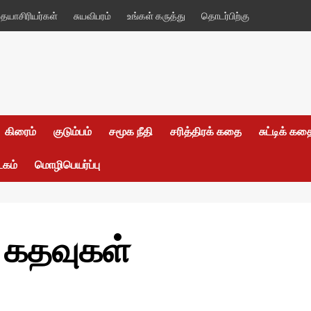
யாசிரியர்கள்
சுயவிபரம்
உங்கள் கருத்து
தொடர்பிற்கு
கிரைம்
குடும்பம்
சமூக நீதி
சரித்திரக் கதை
சுட்டிக் க
டகம்
மொழிபெயர்ப்பு
் கதவுகள்