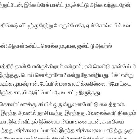
ந்துட்டேன், இங்க ப்ரேக் பாஸ்ட் முடிச்சிட்டு அங்க வந்துடறேன்,
போன்ற சிலர்
ஆசைப்படுவார்கள்.ஆனால்
ினேஷ் வீட்டிற்கு நேற்று போகும்போதே ஏன் சொல்லவில்லை
தனியே நாட்குறிப்பு போல்
எழுதுவதை விட சில
டான்! அதான் உன்ட்ட சொல்ல முடியல, ஜஸ்ட் டூ அவர்ஸ்
கற்பனைகள் சேர்ந்த கதை
்திரி தான் போயிருக்கிறாள் என்றால், ஏன் ரெண்டு நாள் பேப்பர்
வடிவில் எழுத விழையும்
 இருந்தது. பொய் சொல்றாளோ? என்று தோன்றியது. ‘ப்ச்’ என்று
எனைப் போன்றவர்களுக்கு
 படிக்க முயன்றான். பேப்பரில் மனசு லயிக்கவில்லை, ரிமோட்டை
இருந்த காஃபி ஆறிப்போய் ஆடைகட்டி இருந்தது.
ஆதரவு அளித்து ஒரு
ெகண்ட்ஸுக்கு, கப்பில் ஒரு ஸ்பூனை போட்டு வைத்தான்.
இணையதள மேடை
் இருந்த அவனில் தூசி படிந்து இருந்தது. வேலைக்காரி தினமும்
அமைத்து தந்திருக்கும்
ையா, இவள் வீட்டில் இல்லையா? யோசனையுடன், காஃபியை
ந்தது. சர்க்கரை டப்பாவில் இருந்த சர்க்கரையை எடுத்து ஒரு
‘சிறுகதை.காம்’ நிறுவனர்,
். சேனலை மாற்றினான், நியூஸ் சேனலில் நிறுத்தியவனுக்கு,