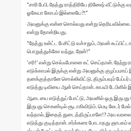
“சாரி பேபி, நேத்து ராத்திரியே தினேஷ் வீட்டுக்கு வ
ஓகேயா கோபம் இல்லையே?!”
அவனுக்கு என்ன சொல்வது என்று தெரியவில்லை. த
என்று தோன்றியது.
“நேத்து உன்ட்ட பேசிட்டு வச்சதும், அவன் கூப்பிட்
பொறுத்துக்கோ வந்துடறேன்!”
‘சரி!’ என்று செல்ஃபோனை கட் செய்தான். நேற்று ராத
எடுக்காமல் இருக்கு என்று அவனுக்கு குழப்பமாய்
தனக்குத்தானே சொல்லிவிட்டு, திரும்பவும் பேப்பர்
எடுத்து டிவியை ஆன் செய்தான். காஃபி டேபிளில் 
ஆடையை எடுத்துப் போட்டு, அவனில் ஒரு இருபது ச
இருபது செகண்டில் சூடாகிவிடும். மெடி லேடர் மேல
வந்தால், இதைத் துடைத்திருப்பாளே!? அவ வரல
எடுத்து குடித்தான். சர்க்கரை போடாதது ஞாபகம் வ
ஸ்பூன் போட்டான். கலக்கியபடியே டிவிக்கு வந்தவன