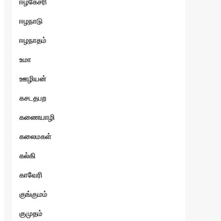
ஈழகேசரி
ஈழநாடு
ஈழநாதம்
உமா
ஊழியன்
கசடதபற
கணையாழி
கலைமகள்
கல்கி
காவேரி
குங்குமம்
குமுதம்