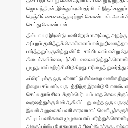
தடைபடும்போது என்ன ஆராய்ச்சி என்று நிறுத்தி
ஜெயசந்திரன், இன்னும் ஃபெதர்லி டச் இருக்கணும் இ
நெஞ்சில் கைவைத்து ஏற்றுக் கொண்டாள். அவள் சி
செய்து கொண்டான்.
திவ்யா வர இரண்டு மணி நேரமோ அல்லது அதற்கு மே
அப்புறம் குளித்துக் கொள்ளலாம் என்று நினைத்த
பார்த்ததும், குளித்து விட்டே சாப்பிடலாம் என்று
கிடைக்கவில்லை, டர்க்கி டவலை எடுத்துக் கொண்டு
முழுதுமாய் உறிஞ்சி விடுகிறது. ஈரிழைத் துவர்த
ஃப்ரெட்டிக்கு ஒரு பன்னாட்டு சில்லறை வணிக நிற
நிறைய சம்பளம், வருடத்திற்கு இரண்டு போனஸ். ம
செய்வதால் கிடைக்கும் பெர்டயம் மாத செலவுக்குப்
வருஷத்துக்கு மேல் ஆகிவிட்டது. வந்த ஒரு வருஷத்த
இவன் அலுவலகப்பணி காரணமாய் வெளியூர்களுக்கு
கட்டிடப்பணிகளை முழுமையாய் பார்த்துக் கொண்டி
அதைப்பற்றிய போதுமான அறிவும் இருந்தது, எல்லா