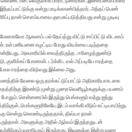
க் கொண்டான். வெகுவாக பாராட்டினார்கள். இசையமைப்பாளர்
ந்தப்பாட்டுக்கு என்று பாடிக்காண்பித்தார். அந்தப் பெண்
ரா.நீலம
ரிப்பு தான் சௌம்யாவை ஞாபகப்படுத்தியது என்று முடிவு
லாகவோ ஆகலாம். பல் தேய்த்து விட்டு சாப்பிட்டு விடலாம்
ான். உள் பனியனை கழட்டிய போது வியர்வை படிந்ததை
 தோன்றியது. அலமாரியில் வைத்திருந்த , ஈரிழைத்துண்டு
, குளிக்கப் போனான். டர்க்கி டவல் அப்படியே ஈரத்தை
்து போல ஈரத்தை விடுவது இல்லை அது.
ுவனத்தில் வேலை ஒரு தரக்கட்டுப்பாட்டு அதிகாரியாக. கை
ாதத்திற்கு இரண்டு மூன்று முறை வெளியூர்களுக்கு பயணம்
 போதும். சென்னையில் இருந்து பெங்களூர் வந்து ஐந்து
ிற்குள், பெங்களூரிலேயே இடம் வாங்கி வீடும் கட்டியாயிற்று.
 சென்று கொண்டிருந்ததால், திவ்யா தான்
ருந்தாள். அவளுக்கு அதில் ஆர்வம் இருந்ததுடன்
வற்றிற்கும் வசதியாய் இருந்தது. இவனுக்கு இன்று வரை