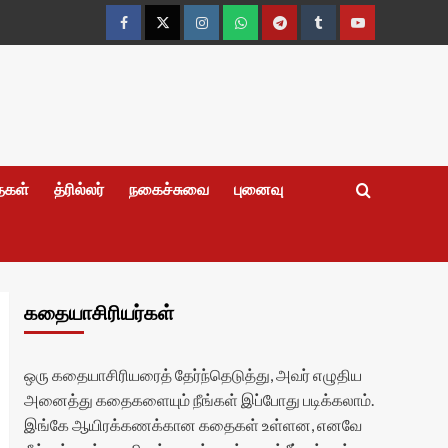
Facebook
Twitter
Instagram
Whatsapp
Telegram
Tumblr
YouTube
தைகள்
த்ரில்லர்
நகைச்சுவை
புனைவு
கதையாசிரியர்கள்
ஒரு கதையாசிரியரைத் தேர்ந்தெடுத்து, அவர் எழுதிய
அனைத்து கதைகளையும் நீங்கள் இப்போது படிக்கலாம்.
இங்கே ஆயிரக்கணக்கான கதைகள் உள்ளன, எனவே