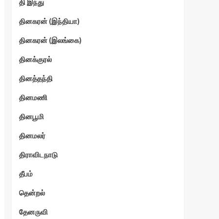
தி இந்து
தினகரன் (இந்தியா)
தினகரன் (இலங்கை)
தினக்குரல்
தினத்தந்தி
தினமணி
தினபூமி
தினமலர்
திராவிடநாடு
தீபம்
தென்றல்
தேனருவி