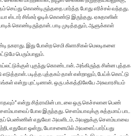
அதற்கு துணை இருப்போர்
தம் செய்து கொண்டிருந்ததை பார்த்த போது எரிச்சல் வந்தது.
ஐடியா ஸ்டார் சிங்கர் ஓடிக் கொண்டு இருந்தது. ஏசுதாஸின்
அத்துணை பேருக்கும் என்
 பாடிக் கொண்டிருந்தான். பாடி முடித்ததும், ஆளுக்காள்
மனமார்ந்த நன்றிகள் பல.
அவர்கள் இப்பணியில்
்டி நகராது. இது போன்ற செமி கிளாசிகல் மெலடிகளை
மேலும் பல உயர்வுகளையும்,
்டுமே பெரும்பாலும்.
 டாய்லட்டுக்குள் புகுந்து கொண்டான். அங்கிருந்த சின்ன புத்தக
வெற்றிகளையும் அடைய
 எடுத்தான். படித்த புத்தகம் தான் என்றாலும், பேய்க் கொட்டு
ஆண்டவனை
கங்கள் என்று புரட்டினான். ஒரு பக்கத்திலேயே அசுவாரசியம்
வேண்டுகிறேன். எனது
வாழ்த்துகள்.
ரசாதவும்” என்று சித்ராவின் பாடலை ஒரு கெச்சலான பெண்
 சௌம்யாவைப் போல இருந்தது. சௌம்யாவுக்கு சுத்தமாய் பாட
்தப் பெண்ணின் எதுவோ அவளிடம், அவனுக்கு சௌம்யாவை
ெற்றி, எதுவோ ஒன்று, யோசனையில் அவளைப் பார்ப்பது