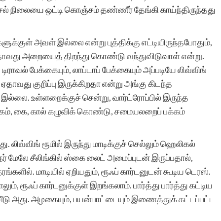
் நிலையை ஒட்டி கொஞ்சம் தண்ணீர் தேங்கி காய்ந்திருந்தது
களுக்குள் அவள் இல்லை என்று புத்திக்கு எட்டியிருந்தபோதும்,
வது அறையைத் திறந்து கொண்டு வந்துவிடுவாள் என்று.
டிராவல் பேக்கையும், லாப்டாப் பேக்கையும் அப்படியே லிவ்விங்
் ஏதாவது குறிப்பு இருக்கிறதா என்று அங்கு கிடந்த
் இல்லை. உள்ளறைக்குச் சென்று, வார்ட்ரோப்பில் இருந்த
கம், கை, கால் கழுவிக் கொண்டு, சமையலறைப் பக்கம்
அது. லிவ்விங் ரூமில் இருந்து மாடிக்குச் செல்லும் ஹெலிகல்
ேர் மேலே சீலிங்கில் ஸ்கை லைட் அமைப்புடன் இருப்பதால்,
ேரங்களில். மாடியில் ஏறியதும், ரூஃப் கார்டனுடன் கூடிய டெரஸ்.
ம், ரூஃப் கார்டனுக்குள் இறங்கலாம். பார்த்து பார்த்து கட்டிய
 வீடு அது. அழகையும், பயன்பாட்டையும் இணைத்துக் கட்டப்பட்ட