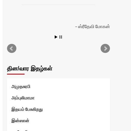
ஸ்ரீதேவி மோகன்
தின/வார இதழ்கள்
அமுதசுரபி
அம்புலிமாமா
இதயம் பேசுகிறது
இன்ஸான்