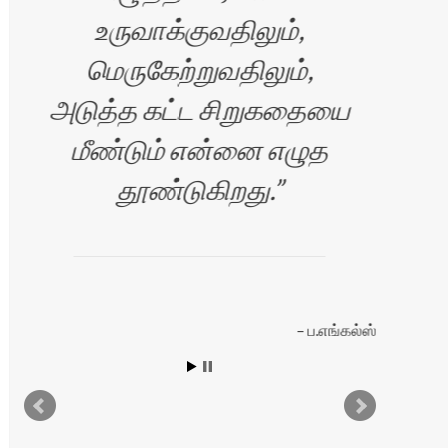
உருவாக்குவதிலும்,
ஆ
மெருகேற்றுவதிலும்,
அடுத்த கட்ட சிறுகதையை
மீண்டும் என்னை எழுத
தூண்டுகிறது.
ப.எங்கல்ஸ்