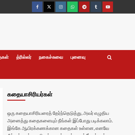
Facebook
Twitter
Instagram
Whatsapp
Telegram
Tumblr
YouTube
தைகள்
த்ரில்லர்
நகைச்சுவை
புனைவு
கதையாசிரியர்கள்
ஒரு கதையாசிரியரைத் தேர்ந்தெடுத்து, அவர் எழுதிய
அனைத்து கதைகளையும் நீங்கள் இப்போது படிக்கலாம்.
இங்கே ஆயிரக்கணக்கான கதைகள் உள்ளன, எனவே