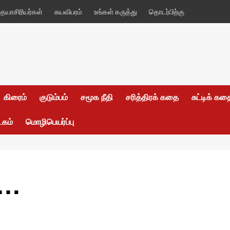
யாசிரியர்கள்
சுயவிபரம்
உங்கள் கருத்து
தொடர்பிற்கு
கிரைம்
குடும்பம்
சமூக நீதி
சரித்திரக் கதை
சுட்டிக் க
டகம்
மொழிபெயர்ப்பு
ு…