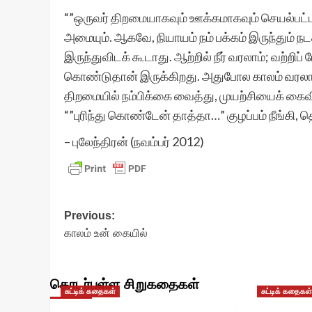
“”ஒருவர் திறமையாகவும் ஊக்கமாகவும் செயல்பட்
அமையும். ஆகவே, நியாயம் நம் பக்கம் இருந்தும் 
இருந்துவிடக் கூடாது. ஆற்றில் நீர் வரலாம்; வற்ற
கொண்டுதான் இருக்கிறது. அதுபோல காலம் வரலா
திறமையில் நம்பிக்கை வைத்து, முயற்சியைக் கை
“”புரிந்து கொண்டேன் தாத்தா…” குழப்பம் நீங்கி, 
– புலேந்திரன் (நவம்பர் 2012)
Post
Previous:
காலம் உன் கையில்
navigation
தொடர்புள்ள சிறுகதைகள்
சுட்டிக் கதைகள்
சுட்டிக் கதைகள