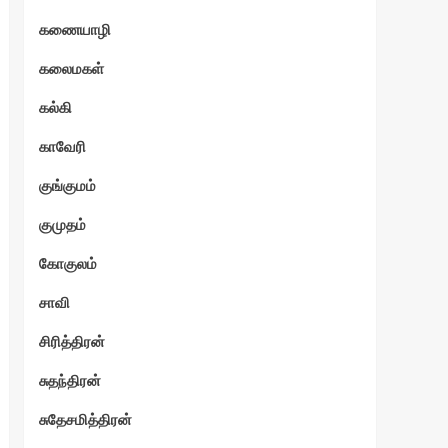
கணையாழி
ேகம்
கலைமகள்
கல்கி
காவேரி
குங்குமம்
குமுதம்
கோகுலம்
சாவி
சிரித்திரன்
சுதந்திரன்
சுதேசமித்திரன்