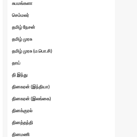
சுபமங்களா
செம்மலர்
தமிழ் நேசன்
தமிழ் முரசு
தமிழ் முரசு (ம.பொ.சி)
தாய்
தி இந்து
தினகரன் (இந்தியா)
தினகரன் (இலங்கை)
தினக்குரல்
தினத்தந்தி
தினமணி