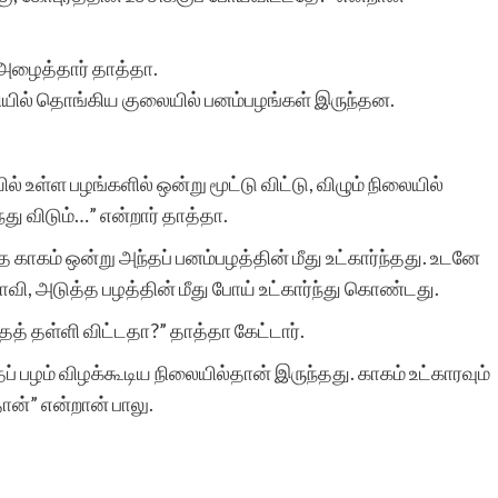
அதற்கு துணை இருப்போர்
அத்துணை பேருக்கும் என்
 அழைத்தார் தாத்தா.
ியில் தொங்கிய குலையில் பனம்பழங்கள் இருந்தன.
மனமார்ந்த நன்றிகள் பல.
அவர்கள் இப்பணியில்
 உள்ள பழங்களில் ஒன்று மூட்டு விட்டு, விழும் நிலையில்
மேலும் பல உயர்வுகளையும்,
து விடும்…” என்றார் தாத்தா.
வெற்றிகளையும் அடைய
 காகம் ஒன்று அந்தப் பனம்பழத்தின் மீது உட்கார்ந்தது. உடனே
ஆண்டவனை
தாவி, அடுத்த பழத்தின் மீது போய் உட்கார்ந்து கொண்டது.
வேண்டுகிறேன். எனது
் தள்ளி விட்டதா?” தாத்தா கேட்டார்.
 பழம் விழக்கூடிய நிலையில்தான் இருந்தது. காகம் உட்காரவும்
வாழ்த்துகள்.
ான்” என்றான் பாலு.