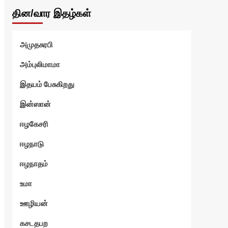
தின/வார இதழ்கள்
அமுதசுரபி
அம்புலிமாமா
இதயம் பேசுகிறது
இன்ஸான்
ஈழகேசரி
ஈழநாடு
ஈழநாதம்
உமா
ஊழியன்
கசடதபற