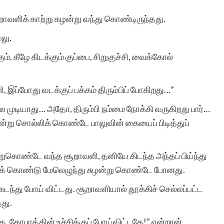
போன்ற சிலர்
றாவளிக் காற்று சுழன்று வந்து கொண்டிருந்தது.
ஆசைப்படுவார்கள்.ஆனால்
லு.
தனியே நாட்குறிப்பு போல்
். கீழே கிடக்கும் குப்பை, சிறுகுச்சி, வைக்கோல்
”
எழுதுவதை விட சில
, இப்போது வடக்குப் பக்கம் திரும்பிப் போகிறது…”
கற்பனைகள் சேர்ந்த கதை
்ல முடியாது… அதோ, திரும்பி நம்மை நோக்கி வருகிறது பார்…
வடிவில் எழுத விழையும்
 என்று சொல்லிக் கொண்டே பாலுவின் கையைப் பிடித்துப்
எனைப் போன்றவர்களுக்கு
ஆதரவு அளித்து ஒரு
்றுகொண்டே வந்த சூறாவளி, தனியே கிடந்த அந்தப் பிய்ந்து
கிக் கொண்டு மேலெழுந்து சுழன்று கொண்டே போனது.
இணையதள மேடை
ந்து போய் விட்டது. சூறாவளியால் தூக்கிச் செல்லப்பட்ட
அமைத்து தந்திருக்கும்
தது.
‘சிறுகதை.காம்’ நிறுவனர்,
கு, கோபுரத்தின் உச்சிக்குப் போய்விட்டதே!” என்றான்