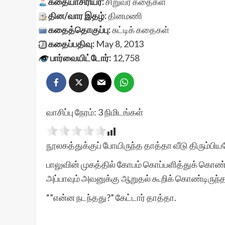
கதையாசிரியர்:
சிறுவர் கதைகள்
தின/வார இதழ்:
தினமணி
கதைத்தொகுப்பு:
சுட்டிக் கதைகள்
கதைப்பதிவு:
May 8, 2013
பார்வையிட்டோர்:
12,758
வாசிப்பு நேரம்:
3
நிமிடங்கள்
நூலகத்துக்குப் போயிருந்த தாத்தா வீடு திரும்பி
பாலுவின் முகத்தில் கோபம் கொப்பளித்துக் கொண்ட
அப்பாவும் அவனுக்கு ஆறுதல் கூறிக் கொண்டிருந்த
“”என்ன நடந்தது?” கேட்டார் தாத்தா.