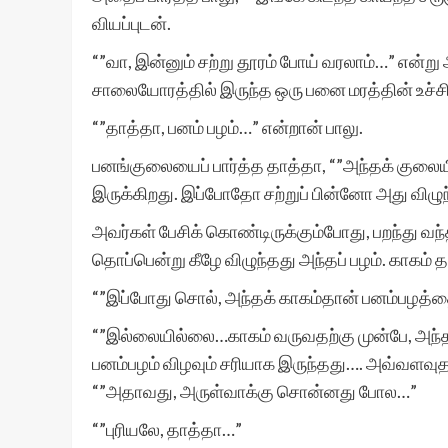
வியப்புடன்.
“”வா, இன்னும் சற்று தூரம் போய் வரலாம்…” என்று
சாலையோரத்தில் இருந்த ஒரு பனை மரத்தின் உச்ச
“”தாத்தா, பனம் பழம்…” என்றான் பாலு.
பனங்குலையைப் பார்த்த தாத்தா, “”அந்தக் குலையில்
இருக்கிறது. இப்போதோ சற்றுப் பின்னோ அது விழுந்
அவர்கள் பேசிக் கொண்டிருக்கும்போது, பறந்து வந்த
தொப்பென்று கீழே விழுந்தது அந்தப் பழம். காகம் 
“”இப்போது சொல், அந்தக் காகம்தான் பனம்பழத்தைத
“”இல்லையில்லை…காகம் வருவதற்கு முன்பே, அந்தப்
பனம்பழம் விழவும் சரியாக இருந்தது…. அவ்வளவுத
“”அதாவது, அருள்வாக்கு சொன்னது போல…”
“”புரியலே, தாத்தா…”