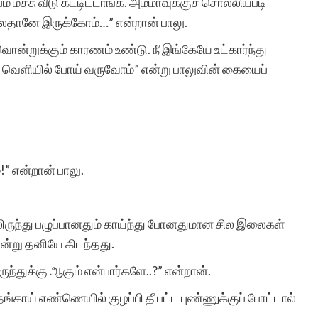
மச்சு வீடு கட்டிட்டாங்க. அம்மாவுக்குச் சொல்லியபடி
டுலேதானே இருக்கோம்…” என்றான் பாலு.
வொன்றுக்கும் காரணம் உண்டு. நீ இங்கேயே உட்கார்ந்து
சுயமாக ஏற்படும்
ா, வெளியில் போய் வருவோம்” என்று பாலுவின் கையைப்
எண்ணங்கள் தவிர
மனிதர்களுக்கு வாழ்க்கை
அனுபவங்கள் மூலம் நிறைய
எண்ணங்களையும், மனதில்
” என்றான் பாலு.
பதியும் அளவுக்கு சில
நினைவுகளையும்
லிருந்து பழுப்பானதும் காய்ந்து போனதுமான சில இலைகள்
ஒன்று தனியே கிடந்தது.
உண்டாக்குகிறது.
ந்துக்கு ஆகும் என்பார்களே..?” என்றான்.
இவைகளை எழுத்து
ங்காய் எண்ணெயில் குழப்பி தீ பட்ட புண்ணுக்குப் போட்டால்
வடிவில் கொண்டு வர என்