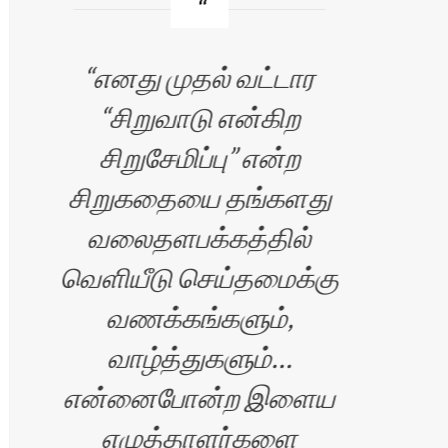
எனது முதல் வட்டார
உங
“சிறுவாடு என்கிற
மிக
சிறுசேமிப்பு” என்ற
சிறுகதையை தங்களது
உள
வலைதளபக்கத்தில்
த
வெளியீடு செய்தமைக்கு
நீ
வணக்கங்களும்,
எல
வாழ்த்துகளும்…
பிர
என்னைபோன்ற இளைய
படை
எழுத்தாளர்களை
வந்