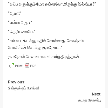
“அப்ப அதுக்கும் மேல என்னவோ இருக்கு இல்லீயா?”
“ஆமா.”
“என்ன அது?”
“தெரியலையே.”
“சும்மா டக் டக்னு பதில் சொல்லாத. கொஞ்சம்
யோசிச்சுச் சொல்லு குமரேசா…”
குமரேசன் மெளனமாக உட்கார்ந்திருந்தான்…
Post
Previous:
பின்னுக்குப் போங்க!
navigation
Next:
சுடாத தோண்டி