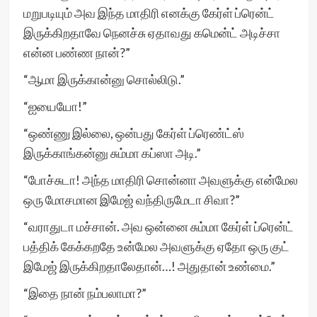
மறுபடியும் அவ இந்த மாதிரி எனக்கு கேர்ள் ப்ரென்ட்
இருக்கிறதாவே நெனச்சு ஏதாவது கமென்ட் அடிச்சா
என்ன பண்ண நான்?”
“ஆமா இருக்கான்னு சொல்லிடு.”
“ஐயையோ!”
“ஒண்ணு இல்லை, ஒன்பது கேர்ள் ப்ரெண்ட்ஸ்
இருக்காங்கன்னு சும்மா கப்ஸா அடி.”
“போச்சுடா! அந்த மாதிரி சொன்னா அவளுக்கு என்மேல
ஒரு மோசமான இமேஜ் வந்திருமேடா சிவா?”
“வராதுடா மச்சான். அவ ஒன்னை சும்மா கேர்ள் ப்ரென்ட்
பத்திக் கேக்கறதே உன்மேல அவளுக்கு ஏதோ ஒரு குட்
இமேஜ் இருக்கிறதாலேதான்…! அதுதான் உண்மை.”
“இதை நான் நம்பலாமா?”