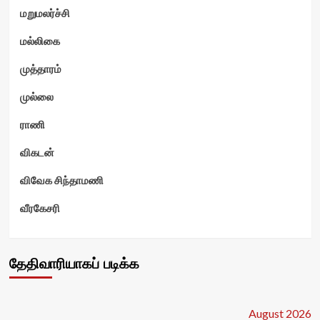
மறுமலர்ச்சி
மல்லிகை
முத்தாரம்
முல்லை
ராணி
விகடன்
விவேக சிந்தாமணி
வீரகேசரி
தேதிவாரியாகப் படிக்க
August 2026