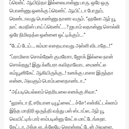
ப்ரென்ட் ஆயிடுதா இல்லையான்னு பாரு. ஒரே ஒரு
பொண்ணு ஒனக்கு ப்ரெண்ட் ஆயிட்டா போறும்,
ரெண்டாவது பொண்ணு தானா வரும். “ஹலோ ஆர் யூ
நாட் சுமதிஸ் பாய் ப்ரெண்ட்…? ஐயாம் லதான்னு சொல்லி
ஒரே நிமிஷத்ல ஒன்னை ஒட்டிக்கும்…”
“டேய் டேய்… சும்மா எதையாவது அள்ளி விடாதே..!”
“ப்ராமிஸா சொல்றேன் குமரேசா, ஜோக் இல்லை நான்
சொல்றது! இது க்ளீயரா கவிதாவோட மைண்ட்ல
கம்யூனிகேட் ஆகியிருக்கு..! உனக்கு பாஸா இருந்தா
என்ன, அவளும் பொம்பளைதாண்டா..”
“அப்படியெல்லாம் தெரியலை எனக்கு சிவா.”
“லூஸ்டா நீ, சரியான டியூப்லைட்.. ச்சே! என்கிட்டல்லாம்
இந்த மாதிரி ஒருத்தி வந்து பஸ் ஸ்டாப்ல, ஆர் யூ
வெயிட்டிங் பார் ஸம்படின்னு கேட்க மாட்டேங்கறா.
கேட்டா, அந்த எடத்லேயே கொன்னுட்டேன் அவளை.