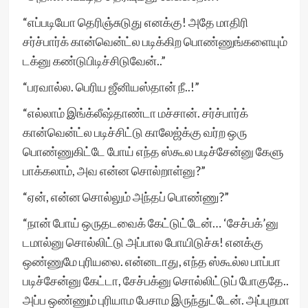
“எப்படியோ தெரிஞ்சுடுது எனக்கு! அதே மாதிரி
சர்ச்பார்க் கான்வென்ட்ல படிக்கிற பொண்ணுங்களையும்
டக்னு கண்டுபிடிச்சிடுவேன்..”
“பரவால்ல. பெரிய ஜீனியஸ்தான் நீ..!”
“எல்லாம் இங்க்லீஷ்தாண்டா மச்சான். சர்ச்பார்க்
கான்வென்ட்ல படிச்சிட்டு காலேஜ்க்கு வர்ற ஒரு
பொண்ணுகிட்டே போய் எந்த ஸ்கூல படிச்சேன்னு கேளு
பாக்கலாம், அவ என்ன சொல்றாள்னு?”
“ஏன், என்ன சொல்லும் அந்தப் பொண்ணு?”
“நான் போய் ஒருதடவைக் கேட்டுட்டேன்… ‘சேச்பக்’னு
டமால்னு சொல்லிட்டு அப்பால போயிடுச்சு! எனக்கு
ஒண்ணுமே புரியலை. என்னடாது, எந்த ஸ்கூல்ல பாப்பா
படிச்சேன்னு கேட்டா, சேச்பக்னு சொல்லிட்டுப் போகுதே..
அப்ப ஒண்ணும் புரியாம பேசாம இருந்துட்டேன். அப்புறமா