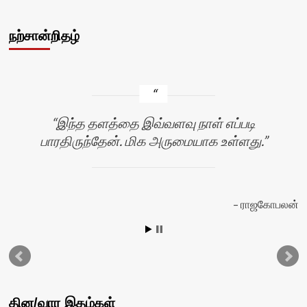
நற்சான்றிதழ்
இந்த தளத்தை இவ்வளவு நாள் எப்படி
பாரதிருந்தேன். மிக அருமையாக உள்ளது.
ராஜகோபலன்
டு
தின/வார இதழ்கள்