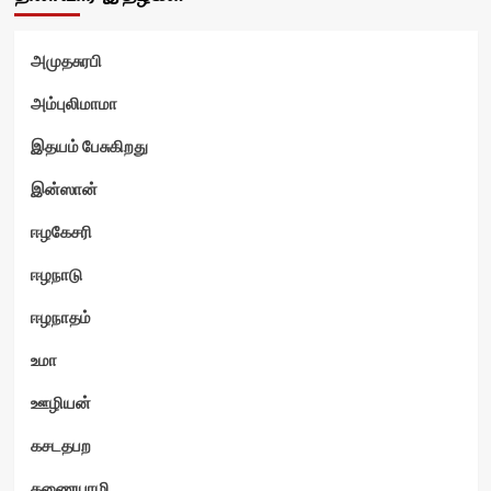
அமுதசுரபி
அம்புலிமாமா
இதயம் பேசுகிறது
இன்ஸான்
ஈழகேசரி
ஈழநாடு
ஈழநாதம்
உமா
ஊழியன்
கசடதபற
கணையாழி