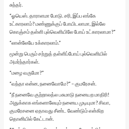
சுந்தர்.
“ஓயெஸ். தாராளமா போடு. சரி, இப்ப எங்கே
உட்காரலாம்? மண்ணுக்குப் போயிடலாமா, இல்லே
கொஞ்சம் தள்ளி புல்வெளியிலே போய் உட்காரலாமா?”
“லான்லேயே உக்காரலாம்.”
மூன்று பெரும் சற்றுத் தள்ளிப்போய் புல்வெளியில்
அமர்ந்தார்கள்.
“மழை வருமோ?”
“வந்தா என்ன, நனைவோமே?” – குமரேசன்.
“நீ நனைவே குற்றாலத்ல பசுமாடு நனையற மாதிரி!
அதுக்காக எங்களாலேயும் நனைய முடியுமா? சிவா,
குமரேசனை ஏதாவது சீண்ட வேண்டும் என்கிற
தொனியில் கேட்டான்.