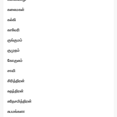
கலைமகள்
கல்கி
காவேரி
குங்குமம்
குமுதம்
கோகுலம்
சாவி
சிரித்திரன்
சுதந்திரன்
சுதேசமித்திரன்
சுபமங்களா