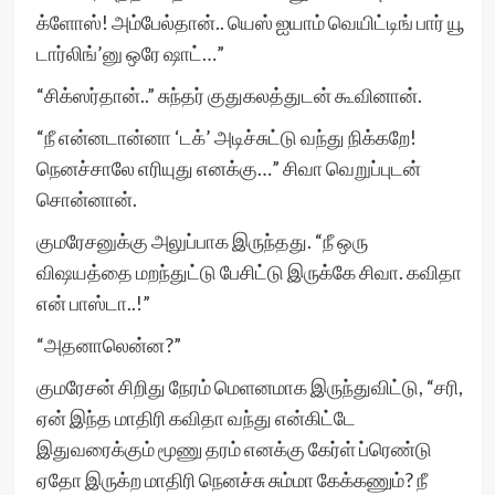
க்ளோஸ்! அம்பேல்தான்.. யெஸ் ஐயாம் வெயிட்டிங் பார் யூ
டார்லிங்’னு ஒரே ஷாட்…”
“சிக்ஸர்தான்..” சுந்தர் குதுகலத்துடன் கூவினான்.
“நீ என்னடான்னா ‘டக்’ அடிச்சுட்டு வந்து நிக்கறே!
நெனச்சாலே எரியுது எனக்கு…” சிவா வெறுப்புடன்
சொன்னான்.
குமரேசனுக்கு அலுப்பாக இருந்தது. “நீ ஒரு
விஷயத்தை மறந்துட்டு பேசிட்டு இருக்கே சிவா. கவிதா
என் பாஸ்டா..!”
“அதனாலென்ன?”
குமரேசன் சிறிது நேரம் மெளனமாக இருந்துவிட்டு, “சரி,
ஏன் இந்த மாதிரி கவிதா வந்து என்கிட்டே
இதுவரைக்கும் மூணு தரம் எனக்கு கேர்ள் ப்ரெண்டு
ஏதோ இருக்ற மாதிரி நெனச்சு சும்மா கேக்கணும்? நீ