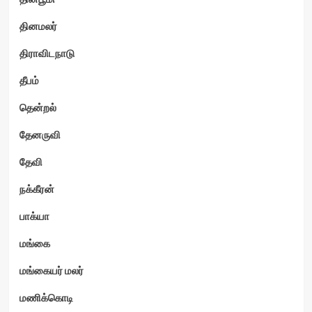
தினமலர்
திராவிடநாடு
தீபம்
தென்றல்
தேனருவி
தேவி
நக்கீரன்
பாக்யா
மங்கை
மங்கையர் மலர்
மணிக்கொடி