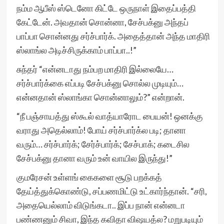
நம்ம ஆபீஸ் ஸ்டெனோ கிட்டே ஒருநாள் இதைப்பத்தி
கேட்டேன். அவதான் சொன்னா, சேச்பக்னு அந்தப்
பாப்பா சொன்னது சர்ச்பார்க். அதைத்தான் அந்த மாதிரி
ஸ்லாங்ல அடிச்சிருக்காம் பாப்பா..!”
சுந்தர் “என்னடாது நம்பற மாதிரி இல்லையே…
சர்ச்பார்க்கை எப்படி சேச்பக்னு சொல்ல முடியும்…
என்னதான் ஸ்லாங்கா சொன்னாலும்?” என்றான்.
“நீ பஞ்சாயத்து ஸ்கூல் வாத்யாரோட பையன்! ஒனக்கு
வராது அதெல்லாம்! போய் சர்ச்பார்க்ல படி; தானா
வரும்… சர்ச்பார்க்; சேர்ச்பார்க்; சேச்பாக்; கடைசில
சேச்பக்னு தானா வரும் உன் வாயில இருந்து!”
குமரேசன் உள்ளங் கைகளை சூடு பறக்கத்
தேய்த்துக்கொண்டு, சப்பணமிட்டு உட்கார்ந்தான். “சரி,
அதையெல்லாம் விடுங்கடா.. இப்ப நான் என்னடா
பண்ணனும் சிவா, இந்த கவிதா விஷயத்ல? மறுபடியும்