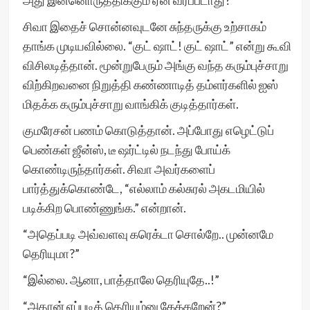
அது இன்னொருத்திக்கும் ஏன் வரப்படாது?”
சிவா இதைச் சொன்னவுடனே சுந்தருக்கு உற்சாகம்
தாங்க முடியவில்லை. “குட் ஷாட்! குட் ஷாட்” என்று கூவி
விசிலடித்தான். மூன்றுபேரும் அங்கு வந்த கரும்புச்சாறு
விற்கிறவனை நிறுத்தி கண்ணாடித் தம்ளர்களில் ஐஸ்
மிதக்க கரும்புச்சாறு வாங்கிக் குடித்தார்கள்.
குமரேசன் பணம் கொடுத்தான். அப்போது எழெட்டுப்
பெண்கள் ஜீன்ஸ், டீ ஷர்ட்டில் நடந்து போய்க்
கொண்டிருந்தார்கள். சிவா அவர்களைப்
பார்த்துக்கொண்டே, “எல்லாம் கல்சுரல் அகடமியில்
படிக்கிற பொண்ணுங்க.” என்றான்.
“அதெப்படி அவ்வளவு கரெக்டா சொல்றே.. முன்னமே
தெரியுமா?”
“இல்லை. ஆனா, பாத்தாலே தெரியுதே..!”
“அதான் எப்படித் தெரியும்னு கேக்கறேன்?”