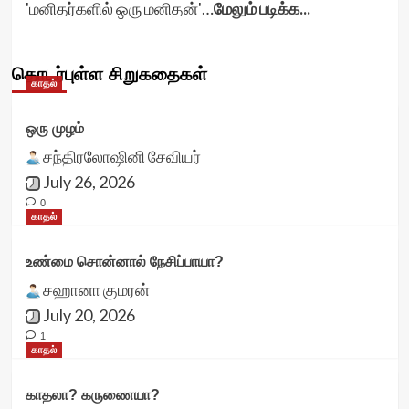
'மனிதர்களில் ஒரு மனிதன்'…
மேலும் படிக்க...
தொடர்புள்ள சிறுகதைகள்
காதல்
ஒரு முழம்
சந்திரலோஷினி சேவியர்
July 26, 2026
0
காதல்
உண்மை சொன்னால் நேசிப்பாயா?
சஹானா குமரன்
July 20, 2026
1
காதல்
காதலா? கருணையா?