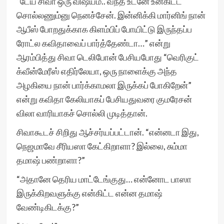
“டேய் சிவா ஒரு விஷயம்.. வந்த உடனே உன்கிட்ட
சொல்லணும்னு நெனச்சேன். இன்னிக்கி மார்னிங் நான்
ஆபீஸ் போறதுக்காக கிளம்பிப் போயிட்டு இருந்தப்ப
ரோட்ல கவிதாவைப் பார்த்தேண்டா…” என்று
ஆரம்பித்து சிவா டெலிபோன் பேசியபோது “வெரிகுட்
க்வீன்மேரீஸ் எதிர்லேயா, ஒரு நாளைக்கு அந்த
அழகியை நான் பார்க்காமலா இருக்கப் போகிறேன்”
என்று கவிதா கேலியாகப் பேசியதுவரை குமரேசன்
விலா வாரியாகச் சொல்லி முடித்தான்.
சிவாகூடச் சிறிது ஆச்சர்யப்பட்டான். “என்னடா இது,
நெஜமாவே சீரியஸா கேட்கிறாளா? இல்லை, சும்மா
தமாஷ் பண்றாளா?”
“அதானே தெரிய மாட்டேங்குது… என்னோட பாஸா
இருக்கிறவளுக்கு என்கிட்ட என்ன தமாஷ்
வேண்டிகிடக்கு?”