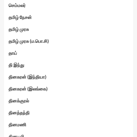
செம்மலர்
தமிழ் நேசன்
தமிழ் முரசு
தமிழ் முரசு (ம.பொ.சி)
தாய்
தி இந்து
தினகரன் (இந்தியா)
தினகரன் (இலங்கை)
தினக்குரல்
தினத்தந்தி
தினமணி
தினபூமி