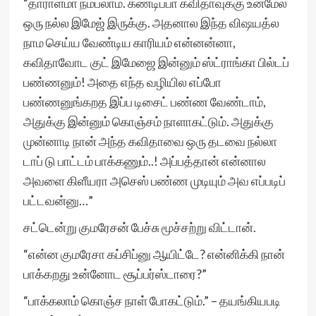
“தாராளமா நம்பலாம். கண்டிப்பா கவிதாவுக்கு உன்மேல்
ஒரு நல்ல இமேஜ் இருக்கு. அதனால இந்த விஷயத்ல
நாம செய்ய வேண்டிய காரியம் என்னன்னா,
கவிதாவோட குட் இமேஜை இன்னும் ஸ்ட்ராங்கா பில்டப்
பண்ணனும்! அதை எந்த வழியில எப்போ
பண்ணனுங்கறத இப்ப டிசைட் பண்ண வேண்டாம்,
அதுக்கு இன்னும் கொஞ்சம் நாளாகட்டும். அதுக்கு
முன்னாடி நான் அந்த கவிதாவை ஒரு தடவை நல்லா
டாப் டு பாட்டம் பாக்கணும்..! அப்பத்தான் என்னால
அவளை கிளீயரா அசெஸ் பண்ண முடியும் அவ எப்படிப்
பட்டவன்னு…”
சட்டென்று குமரேசன் பேச்சு மூச்சற்று விட்டான்.
“என்ன குமரேசா கப்சிப்னு ஆயிட்டே? என்னிக்கி நான்
பாக்கறது உன்னோட சூப்பர்ஸ்டாரை?”
“பாக்கலாம் கொஞ்ச நாள் போகட்டும்.” – தயங்கியபடி