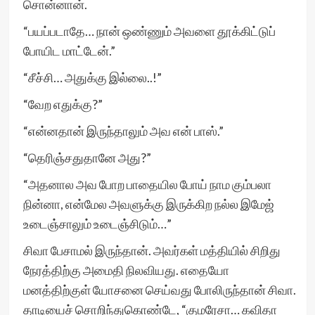
சொன்னான்.
“பயப்படாதே… நான் ஒண்ணும் அவளை தூக்கிட்டுப்
போயிட மாட்டேன்.”
“சீச்சி… அதுக்கு இல்லை..!”
“வேற எதுக்கு?”
“என்னதான் இருந்தாலும் அவ என் பாஸ்.”
“தெரிஞ்சதுதானே அது?”
“அதனால அவ போற பாதையில போய் நாம கும்பலா
நின்னா, என்மேல அவளுக்கு இருக்கிற நல்ல இமேஜ்
உடைஞ்சாலும் உடைஞ்சிடும்…”
சிவா பேசாமல் இருந்தான். அவர்கள் மத்தியில் சிறிது
நேரத்திற்கு அமைதி நிலவியது. எதையோ
மனத்திற்குள் யோசனை செய்வது போலிருந்தான் சிவா.
தாடியைச் சொறிந்துகொண்டே, “குமரேசா… கவிதா