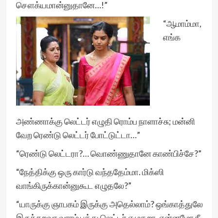
சௌக்யமான்னுதானே…!”
“ஆமாம்மா,
எங்க
அண்ணாக்கு லெட்டர் எழுதி ரொம்ப நாளாச்சு; மன்னி
வேற ரெண்டு லெட்டர் போட்டுட்டா…”
“ரெண்டு லெட்டரா?… வொண்ணுதானே காண்பிச்சே?”
“நேத்திக்கு ஒரு கார்டு வந்ததேம்மா. மிக்ஸி
வாங்கிருக்கான்னுகூட எழுதலே?”
“யாருக்கு ஞாபகம் இருக்கு அதெல்லாம்? ஒங்காத்துலே
இருக்கறவா வாரம் பத்து லெட்டர் எழுதறா. என்னமோ நீ