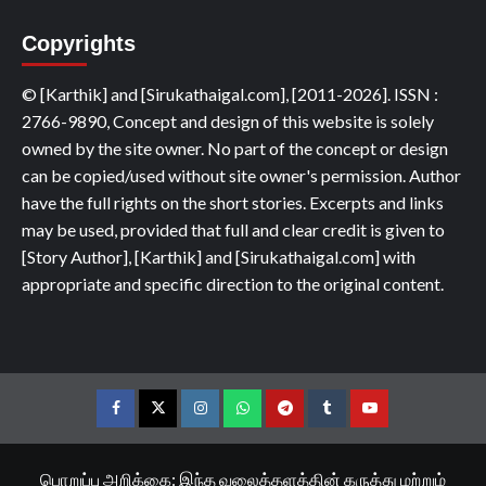
Copyrights
© [Karthik] and [Sirukathaigal.com], [2011-2026]. ISSN :
2766-9890, Concept and design of this website is solely
owned by the site owner. No part of the concept or design
can be copied/used without site owner's permission. Author
have the full rights on the short stories. Excerpts and links
may be used, provided that full and clear credit is given to
[Story Author], [Karthik] and [Sirukathaigal.com] with
appropriate and specific direction to the original content.
Facebook
Twitter
Instagram
Whatsapp
Telegram
Tumblr
YouTube
பொறுப்பு அறிக்கை: இந்த வலைத்தளத்தின் கருத்து மற்றும்