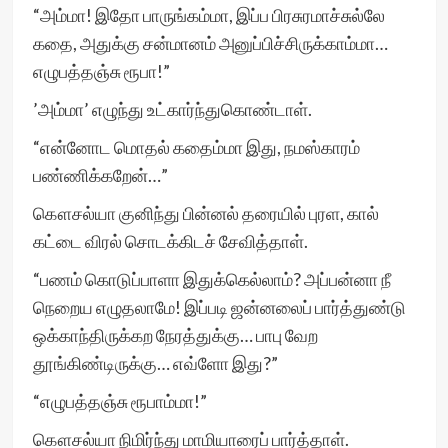
“அம்மா! இதோ பாருங்கம்மா, இப்ப பிரசுரமாச்சுல்லே
கதை, அதுக்கு சன்மானம் அனுப்பிச்சிருக்காம்மா…
எழுபத்தஞ்சு ரூபா!”
’அம்மா’ எழுந்து உட்கார்ந்துகொண்டாள்.
“என்னோட மொதல் கதைம்மா இது, நமஸ்காரம்
பண்ணிக்கறேன்…”
கௌசல்யா குனிந்து பின்னல் தரையில் புரள, கால்
கட்டை விரல் சொடக்கிடச் சேவித்தாள்.
“பணம் கொடுப்பாளா இதுக்கெல்லாம்? அப்பன்னா நீ
நெறைய எழுதலாமே! இப்படி ஜன்னலைப் பார்த்துண்டு
ஒக்காந்திருக்கற நேரத்துக்கு… பாபு வேற
தூங்கிண்டிருக்கு… எவ்ளோ இது?”
“எழுபத்தஞ்சு ரூபாம்மா!”
கௌசல்யா நிமிர்ந்து மாமியாரைப் பார்த்தாள்.