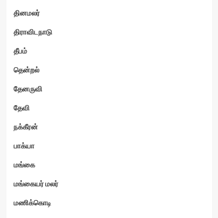
தினமலர்
திராவிடநாடு
தீபம்
தென்றல்
தேனருவி
தேவி
நக்கீரன்
பாக்யா
மங்கை
மங்கையர் மலர்
மணிக்கொடி