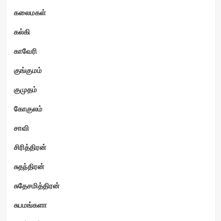
கலைமகள்
கல்கி
காவேரி
குங்குமம்
குமுதம்
கோகுலம்
சாவி
சிரித்திரன்
சுதந்திரன்
சுதேசமித்திரன்
சுபமங்களா