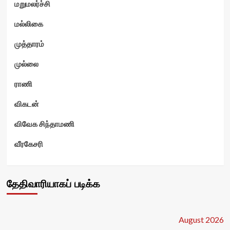
மறுமலர்ச்சி
மல்லிகை
முத்தாரம்
முல்லை
ராணி
விகடன்
விவேக சிந்தாமணி
வீரகேசரி
தேதிவாரியாகப் படிக்க
August 2026