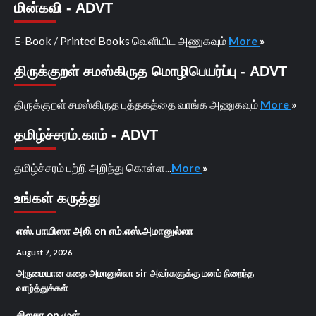
மின்கவி - ADVT
E-Book / Printed Books வெளியிட அணுகவும்
More
»
திருக்குறள் சமஸ்கிருத மொழிபெயர்ப்பு - ADVT
திருக்குறள் சமஸ்கிருத புத்தகத்தை வாங்க அணுகவும்
More
»
தமிழ்ச்சரம்.காம் - ADVT
தமிழ்ச்சரம் பற்றி அறிந்து கொள்ள...
More
»
உங்கள் கருத்து
எஸ். பாயிஸா அலி
on
எம்.எஸ்.அமானுல்லா
August 7, 2026
அருமையான கதை அமானுல்லா sir அவர்களுக்கு மனம் நிறைந்த
வாழ்த்துக்கள்
திலகா
on
முள்