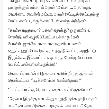
“எழுதி முடிச்சுட்டியாடி கௌசல்யா?” என்றபடியே
ஹாலுக்குள் வந்தாள் அவள் ’அம்மா’… அதாவது,
அவளோட அவரின் அம்மா. அவள் இப்படிக் கேட்டதற்கு
லெட்டரைப் படித்துக் காட்டேன் என்று அர்த்தம்…
“கவர்ல எழுதறயா?… கவர் எதுக்கு? ஒரு கார்டுல
ரெண்டு வரி எழுதிப்போட்டா பத்தாது? உன்
போஸ்டேஜுக்கே மாசா மாசம் தனியா பணம்
ஒதுக்கணும் போலிருக்கு. வந்து நீ லெட்டர் எழுதிட்டு
இருக்கே… இல்லாட்ட கதை எழுதறேன்னு பேப்பரை
வேஸ்ட் பண்ணிண்டிருக்கே!”
கௌசல்யாவின் விழிக்கடைகளில் நீர் முத்துக்கள்
தென்பட்டன. “படிக்கறேம்மா, கேக்கறேளா?”
“ம்…ம்… பாபுக்கு ரெடியா கரைச்சு வச்சிருக்கியா?”
“ரெடியா இருக்கும்மா! அது எழுந்திருக்க நாழியாகும்.
ம்… அன்புள்ள அண்ணாவுக்கு கௌசல்யா அநேக