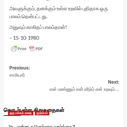
அவளுக்கும், தனக்கும் உள்ள உறவில் புதிதாக ஒரு
பாலம் தென்பட்டது.
அதுவும் காகிதப் பாலம்தான்!
– 15-10-1980
Post
Previous:
சாமியார்
navigation
Next:
என் மண்ணும் என் வீடும் என் உறவும்…
தொடர்புள்ள சிறுகதைகள்
ஒரு பக்கக் கதை
குடும்பம்
அட, என்னடா பொல்லாத வாழ்க்கை?