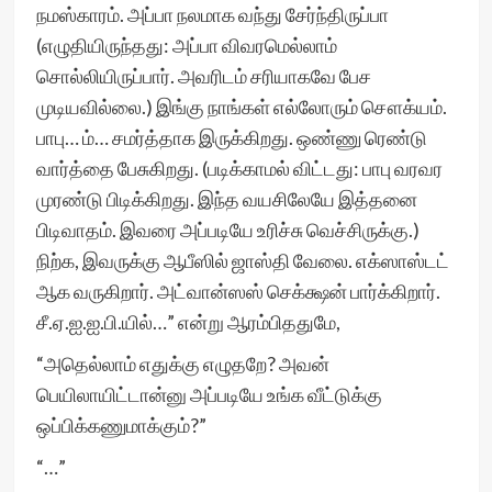
நமஸ்காரம். அப்பா நலமாக வந்து சேர்ந்திருப்பா
(எழுதியிருந்தது: அப்பா விவரமெல்லாம்
சொல்லியிருப்பார். அவரிடம் சரியாகவே பேச
முடியவில்லை.) இங்கு நாங்கள் எல்லோரும் சௌக்யம்.
பாபு… ம்… சமர்த்தாக இருக்கிறது. ஒண்ணு ரெண்டு
வார்த்தை பேசுகிறது. (படிக்காமல் விட்டது: பாபு வரவர
முரண்டு பிடிக்கிறது. இந்த வயசிலேயே இத்தனை
பிடிவாதம். இவரை அப்படியே உரிச்சு வெச்சிருக்கு.)
நிற்க, இவருக்கு ஆபீஸில் ஜாஸ்தி வேலை. எக்ஸாஸ்டட்
ஆக வருகிறார். அட்வான்ஸஸ் செக்க்ஷன் பார்க்கிறார்.
சீ.ஏ.ஐ.ஐ.பி.யில்…” என்று ஆரம்பிததுமே,
“அதெல்லாம் எதுக்கு எழுதறே? அவன்
பெயிலாயிட்டான்னு அப்படியே உங்க வீட்டுக்கு
ஒப்பிக்கணுமாக்கும்?”
“…”