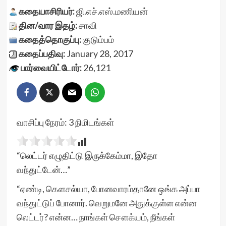
கதையாசிரியர்:
ஜி.எச்.எஸ்.மணியன்
தின/வார இதழ்:
சாவி
கதைத்தொகுப்பு:
குடும்பம்
கதைப்பதிவு:
January 28, 2017
பார்வையிட்டோர்:
26,121
வாசிப்பு நேரம்:
3
நிமிடங்கள்
“லெட்டர் எழுதிட்டு இருக்கேம்மா, இதோ
வந்துட்டேன்…”
“ஏண்டி, கௌசல்யா, போனவாரம்தானே ஒங்க அப்பா
வந்துட்டுப் போனார். வெறுமனே அதுக்குள்ள என்ன
லெட்டர்? என்ன… நாங்கள் சௌக்யம், நீங்கள்