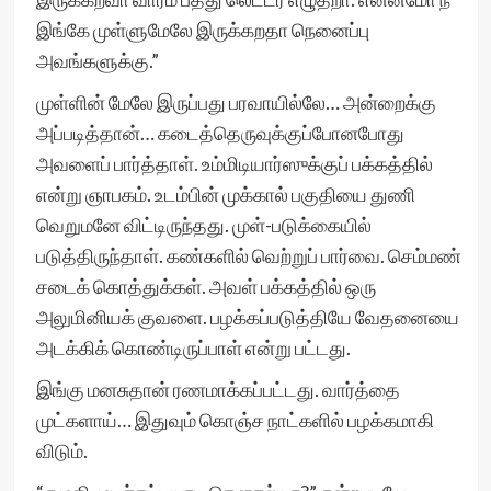
இங்கே முள்ளுமேலே இருக்கறதா நெனைப்பு
அவங்களுக்கு.”
முள்ளின் மேலே இருப்பது பரவாயில்லே… அன்றைக்கு
அப்படித்தான்… கடைத்தெருவுக்குப்போனபோது
அவளைப் பார்த்தாள். உம்மிடியார்ஸுக்குப் பக்கத்தில்
என்று ஞாபகம். உடம்பின் முக்கால் பகுதியை துணி
வெறுமனே விட்டிருந்தது. முள்-படுக்கையில்
படுத்திருந்தாள். கண்களில் வெற்றுப் பார்வை. செம்மண்
சடைக் கொத்துக்கள். அவள் பக்கத்தில் ஒரு
அலுமினியக் குவளை. பழக்கப்படுத்தியே வேதனையை
அடக்கிக் கொண்டிருப்பாள் என்று பட்டது.
இங்கு மனசுதான் ரணமாக்கப்பட்டது. வார்த்தை
முட்களாய்… இதுவும் கொஞ்ச நாட்களில் பழக்கமாகி
விடும்.