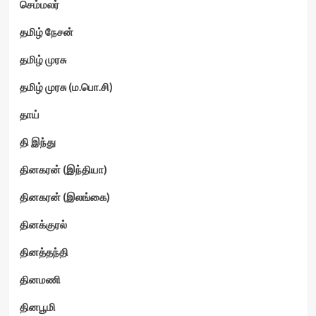
செம்மலர்
தமிழ் நேசன்
தமிழ் முரசு
தமிழ் முரசு (ம.பொ.சி)
தாய்
தி இந்து
தினகரன் (இந்தியா)
தினகரன் (இலங்கை)
தினக்குரல்
தினத்தந்தி
தினமணி
தினபூமி