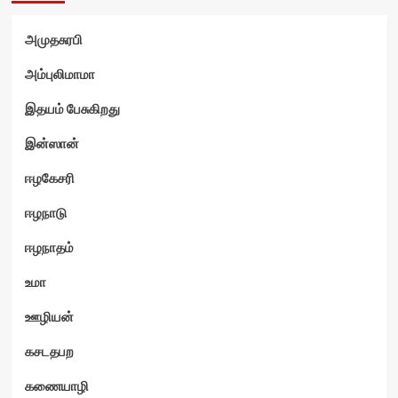
அமுதசுரபி
ம்
அம்புலிமாமா
இதயம் பேசுகிறது
இன்ஸான்
ஈழகேசரி
ஈழநாடு
ஈழநாதம்
உமா
ஊழியன்
கசடதபற
கணையாழி