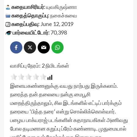
கதையாசிரியர்:
யுவகிருஷ்ணா
கதைத்தொகுப்பு:
நகைச்சுவை
கதைப்பதிவு:
June 12, 2019
பார்வையிட்டோர்:
70,398
வாசிப்பு நேரம்:
2
நிமிடங்கள்
இளையகண்ணனுக்கு வயது நாற்பது இருக்கலாம்.
நரைத்த தன் தலையை நன்கு மைபூசி
மறைத்திருந்தாலும், சில இடங்களில் எட்டிப் பார்க்கும்
நரையை ‘பித்த நரை’ என்று சொல்லிக்கொள்வார்.
பழைய பாக்யராஜ் படங்களின் கதாநாயகிகள் அணிவது
போல தடிமனான கறுப்பு ப்ரேம் கண்ணாடி. முதுமையால்