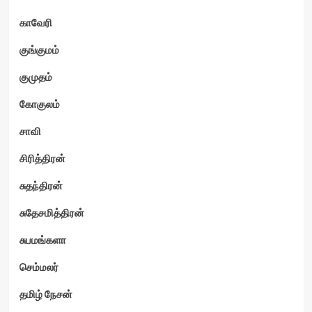
காவேரி
குங்குமம்
குமுதம்
கோகுலம்
சாவி
சிரித்திரன்
சுதந்திரன்
சுதேசமித்திரன்
சுபமங்களா
செம்மலர்
தமிழ் நேசன்