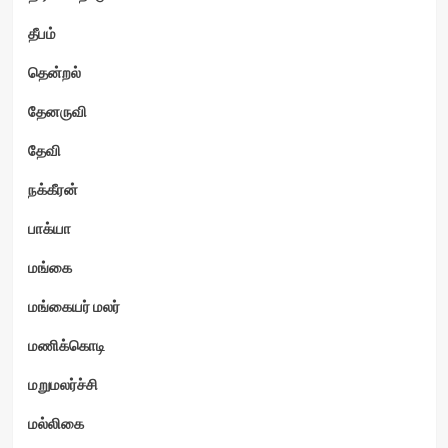
தீபம்
தென்றல்
தேனருவி
தேவி
நக்கீரன்
பாக்யா
மங்கை
மங்கையர் மலர்
மணிக்கொடி
மறுமலர்ச்சி
மல்லிகை