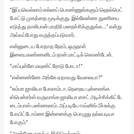
“இப்பவெல்லாம் எல்லாப் பொண்ணுங்களும் ஹெல்மெட்
போட்டு முகத்தை மூடிக்குது. இல்லேன்னா துணியை
எடுத்து தாலிபான் மாதிரி மறைச்சிக்குதுங்க…” என்று
அவ்வப்போது வருத்தப்படுவார்.
என்னுடைய போதாத நேரம், ஒருநாள்
இளையகண்ணனிடம் நான் மாட்டிக் கொண்டேன்.
“மாப்புள்ளே மவுண்ட்ரோடு போடா!”
“என்னண்ணே அங்கே ஏதாவது வேலையா?”
“சும்மா ஜாலியா போலாம்டா. நெறைய புள்ளைங்க
ஸ்பென்சர்ஸ் வருவாங்க ஜாலியா சைட் அடிச்சிக்கிட்டே
டைம்பாஸ் பண்ணலாம். அப்படியே ஈவ்னிங் பீச்சுக்கு
போயிட்டோம்னா இன்னைக்கு பொழுது நல்லபடியா
போகும்”
“அண்ணே எனக்கு இதிலெல்லாம்