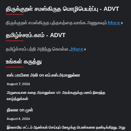
திருக்குறள் சமஸ்கிருத மொழிபெயர்ப்பு - ADVT
திருக்குறள் சமஸ்கிருத புத்தகத்தை வாங்க அணுகவும்
More
»
தமிழ்ச்சரம்.காம் - ADVT
தமிழ்ச்சரம் பற்றி அறிந்து கொள்ள...
More
»
உங்கள் கருத்து
எஸ். பாயிஸா அலி
on
எம்.எஸ்.அமானுல்லா
August 7, 2026
அருமையான கதை அமானுல்லா sir அவர்களுக்கு மனம் நிறைந்த
வாழ்த்துக்கள்
திலகா
on
முள்
August 4, 2026
இசுலாமிய சட்டம் ஆண்கள் செய்யும் பிழைக்கு பெண்களை தண்டிக்கிறது. அது