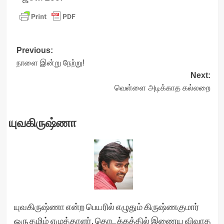
Post
Previous:
நாளை இன்று நேற்று!
navigation
Next:
வெள்ளை அடிக்காத கல்லறை
யுவகிருஷ்ணா
யுவகிருஷ்ணா என்ற பெயரில் எழுதும் கிருஷ்ணகுமார்
ஒரு தமிழ் எழுத்தாளர். தொடக்கத்தில் இணைய விவாத