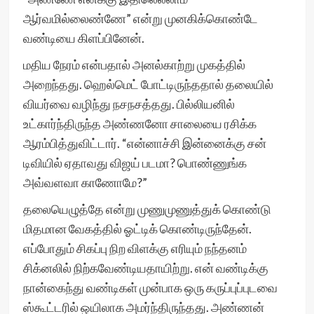
ஆர்வமில்லைண்ணே” என்று முனகிக்கொண்டே
வண்டியை கிளப்பினேன்.
மதிய நேரம் என்பதால் அனல்காற்று முகத்தில்
அறைந்தது. ஹெல்மெட் போட்டிருந்ததால் தலையில்
வியர்வை வழிந்து நசநசத்தது. பில்லியனில்
உட்கார்ந்திருந்த அண்ணனோ சாலையை ரசிக்க
ஆரம்பித்துவிட்டார். “என்னாச்சி இன்னைக்கு சன்
டிவியில் ஏதாவது விஜய் படமா? பொண்ணுங்க
அவ்வளவா காணோமே?”
தலையெழுத்தே என்று முணுமுணுத்துக் கொண்டு
மிதமான வேகத்தில் ஓட்டிக் கொண்டிருந்தேன்.
எப்போதும் சிகப்பு நிற விளக்கு எரியும் நந்தனம்
சிக்னலில் நிற்கவேண்டியதாயிற்று. என் வண்டிக்கு
நான்கைந்து வண்டிகள் முன்பாக ஒரு கருப்புப்புடவை
ஸ்கூட்டரில் ஒயிலாக அமர்ந்திருந்தது. அண்ணன்