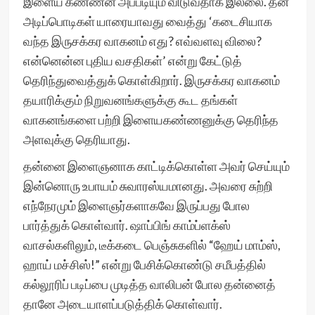
இளைய கண்ணன் அப்படியும் விடுவதாக இல்லை. தன்
அடிப்பொடிகள் யாரையாவது வைத்து ‘கடைசியாக
வந்த இருசக்கர வாகனம் எது? எவ்வளவு விலை?
என்னென்ன புதிய வசதிகள்’ என்று கேட்டுத்
தெரிந்துவைத்துக் கொள்கிறார். இருசக்கர வாகனம்
தயாரிக்கும் நிறுவனங்களுக்கு கூட தங்கள்
வாகனங்களை பற்றி இளையகண்ணனுக்கு தெரிந்த
அளவுக்கு தெரியாது.
தன்னை இளைஞனாக காட்டிக்கொள்ள அவர் செய்யும்
இன்னொரு உபாயம் சுவாரஸ்யமானது. அவரை சுற்றி
எந்நேரமும் இளைஞர்களாகவே இருப்பது போல
பார்த்துக் கொள்வார். ஷாப்பிங் காம்ப்ளக்ஸ்
வாசல்களிலும், டீக்கடை பெஞ்சுகளில் “ஹேய் மாம்ஸ்,
ஹாய் மச்சிஸ்!” என்று பேசிக்கொண்டு சமீபத்தில்
கல்லூரிப் படிப்பை முடித்த வாலிபன் போல தன்னைத்
தானே அடையாளப்படுத்திக் கொள்வார்.