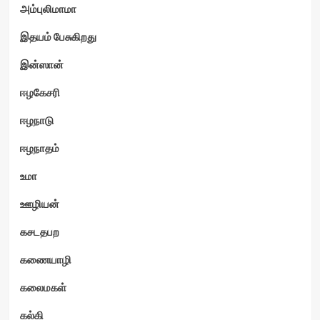
அம்புலிமாமா
இதயம் பேசுகிறது
இன்ஸான்
ஈழகேசரி
ஈழநாடு
ஈழநாதம்
உமா
ஊழியன்
கசடதபற
கணையாழி
கலைமகள்
கல்கி