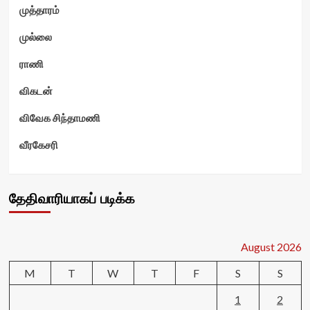
முத்தாரம்
முல்லை
ராணி
விகடன்
விவேக சிந்தாமணி
வீரகேசரி
தேதிவாரியாகப் படிக்க
August 2026
M
T
W
T
F
S
S
1
2