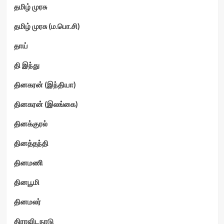
தமிழ் முரசு
தமிழ் முரசு (ம.பொ.சி)
தாய்
தி இந்து
தினகரன் (இந்தியா)
தினகரன் (இலங்கை)
தினக்குரல்
தினத்தந்தி
தினமணி
தினபூமி
தினமலர்
திராவிடநாடு