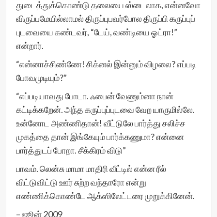
துடைத்துக்கொண்டு தலையை ஸ்டைலாக, என்னவோ
விருப்பமேயில்லாமல் திருப்புபவர்போல திருப்பி கருப்புப்
புடவையை கண்டவர், “டேய், வண்டியை ஓட்ரா!”
என்றார்.
“என்னாச்சிண்ணே! சிக்னல் இன்னும் விழலை? எப்படி
போவமுடியும்?”
“எப்படியாவது போடா. ஃபைன் வேணும்னா நான்
கட்டிக்கறேன். அந்த கருப்புப்புடவை வேற யாருமில்லே.
உன்னோட அண்ணிதான்! வீட்டுலே பார்த்து சலிச்ச
முகத்தை தான் இங்கேயும் பார்க்கணுமா? என்னை
பார்த்துடப் போறா. சீக்கிரம் விடு”
பாவம். லென்சு மாமா மாதிரி வீட்டில் என்ன ரீல்
விட்டுவிட்டு ஊர் சுற்ற வந்தாரோ என்று
எண்ணிக்கொண்டே ஆக்ஸிலேட்டரை முறுக்கினேன்.
– ஜூன் 2009