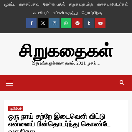
Skip
முகப்பு
கதைப்பதிவு
கேள்வி-பதில்
சிறுகதை பற்றி
கதையாசிரியர்கள்
to
சுயவிபரம்
உங்கள் கருத்து
தொடர்பிற்கு
content
Facebook
Twitter
Instagram
Whatsapp
Telegram
Tumblr
YouTube
சிறுகதைகள்
இது உங்களுக்கான தளம், 2011 முதல்…
Primary
Menu
குடும்பம்
ஒரு நாய் சற்றே இடைவெளி விட்டு
என்னைப் பின்தொடர்ந்து கொண்டே
வருகிறது