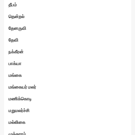
தீபம்
தென்றல்
தேனருவி
தேவி
நக்கீரன்
பாக்யா
மங்கை
மங்கையர் மலர்
மணிக்கொடி
மறுமலர்ச்சி
மல்லிகை
முத்தாரம்