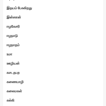
இதயம் பேசுகிறது
இன்ஸான்
ஈழகேசரி
ஈழநாடு
ஈழநாதம்
உமா
ஊழியன்
கசடதபற
கணையாழி
கலைமகள்
கல்கி