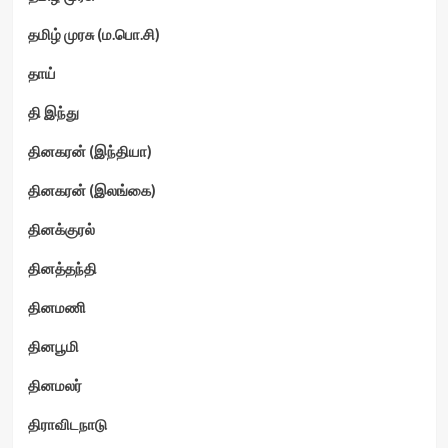
தமிழ் முரசு (ம.பொ.சி)
தாய்
தி இந்து
தினகரன் (இந்தியா)
தினகரன் (இலங்கை)
தினக்குரல்
தினத்தந்தி
தினமணி
தினபூமி
தினமலர்
திராவிடநாடு