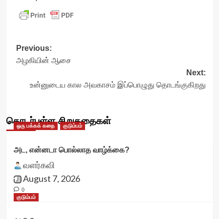
Post
Previous:
அழகியின்‌ ஆசை
navigation
Next:
உன்னுடைய கால அவகாசம் இப்பொழுது தொடங்குகிறது
தொடர்புள்ள சிறுகதைகள்
ஒரு பக்கக் கதை
குடும்பம்
அட, என்னடா பொல்லாத வாழ்க்கை?
வளர்கவி
August 7, 2026
0
குடும்பம்