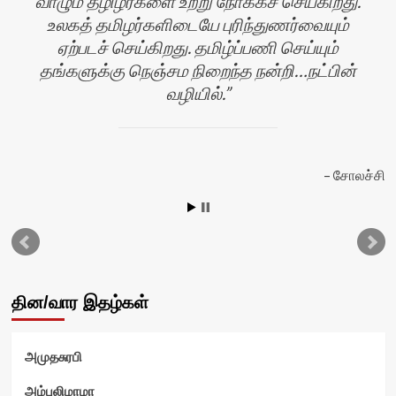
வாழும் தழிழர்களை உற்று நோக்கச் செய்கிறது.
உலகத் தமிழர்களிடையே புரிந்துணர்வையும்
ஏற்படச் செய்கிறது. தமிழ்ப்பணி செய்யும்
தங்களுக்கு நெஞ்சம நிறைந்த நன்றி…நட்பின்
வழியில்.
ழி
சோலச்சி
தின/வார இதழ்கள்
அமுதசுரபி
அம்புலிமாமா