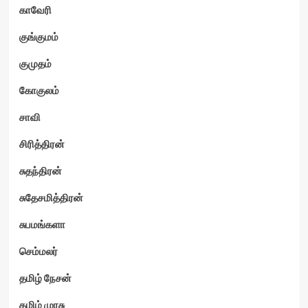
காவேரி
குங்குமம்
குமுதம்
கோகுலம்
சாவி
சிரித்திரன்
சுதந்திரன்
சுதேசமித்திரன்
சுபமங்களா
செம்மலர்
தமிழ் நேசன்
தமிழ் முரசு