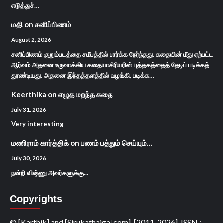
எடுத்துச்…
மதி
on
சனிப்பிணம்
August 2, 2026
சனிப்பிணம் குறும்படத்தை சமீபத்தில் பார்க்க நேர்ந்தது. கதையின் மீது ஏற்பட்ட
ஆர்வம் அதனை உருவாக்கிய கதையாசிரியரின் புத்தகத்தைத் தேடிப் படிக்கத்
தூண்டியது. அதனை இந்தத்தளத்தில் வழங்கி, படிக்க…
Keerthika
on
எழுத மறந்த கதை
July 31, 2026
Very interesting
மணிராம் கார்த்திக்
on
பணம் பத்தும் செய்யும்…
July 30, 2026
நன்றி விஷ்ணு அவர்களுக்கு...
Copyrights
© [Karthik] and [Sirukathaigal.com], [2011-2026]. ISSN :