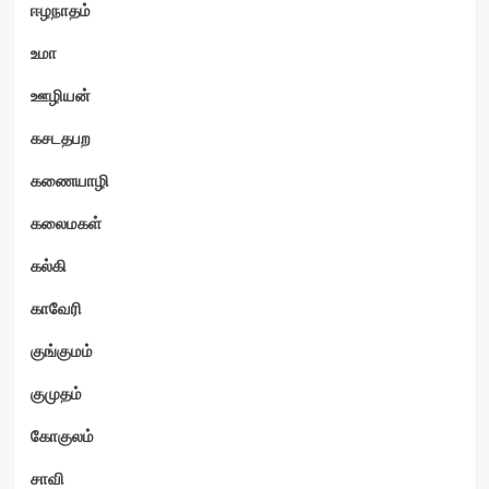
ஈழநாதம்
உமா
ஊழியன்
கசடதபற
கணையாழி
கலைமகள்
கல்கி
காவேரி
குங்குமம்
குமுதம்
கோகுலம்
சாவி