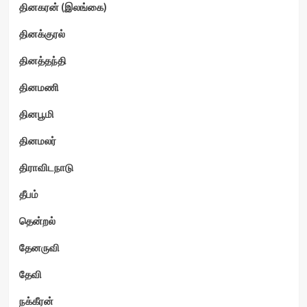
தினகரன் (இலங்கை)
தினக்குரல்
தினத்தந்தி
தினமணி
தினபூமி
தினமலர்
திராவிடநாடு
தீபம்
தென்றல்
தேனருவி
தேவி
நக்கீரன்