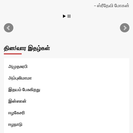
ஸ்ரீதேவி மோகன்
தின/வார இதழ்கள்
அமுதசுரபி
அம்புலிமாமா
இதயம் பேசுகிறது
ம்
இன்ஸான்
ஈழகேசரி
ஈழநாடு