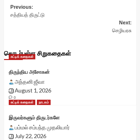
Post
Previous:
சத்தியத் திருட்டு
navigation
Next:
செழியரசு
தொடர்புள்ள சிறுகதைகள்
சுட்டிக் கதைகள்
திருந்திய அசோகன்
அந்தனி ஜீவா
August 1, 2026
0
சுட்டிக் கதைகள்
நாடகம்
இருவர்களும் திருடர்களே
பம்மல் சம்பந்த முதலியார்
July 22, 2026