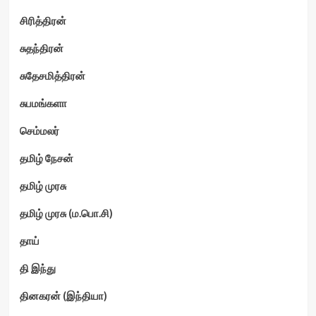
சிரித்திரன்
சுதந்திரன்
சுதேசமித்திரன்
சுபமங்களா
செம்மலர்
தமிழ் நேசன்
தமிழ் முரசு
தமிழ் முரசு (ம.பொ.சி)
தாய்
தி இந்து
தினகரன் (இந்தியா)