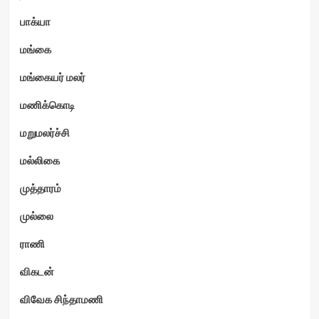
பாக்யா
மங்கை
மங்கையர் மலர்
மணிக்கொடி
மறுமலர்ச்சி
மல்லிகை
முத்தாரம்
முல்லை
ராணி
விகடன்
விவேக சிந்தாமணி