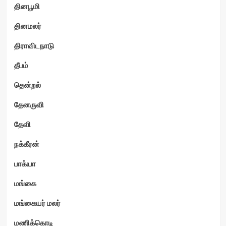
தினபூமி
தினமலர்
திராவிடநாடு
தீபம்
தென்றல்
தேனருவி
தேவி
நக்கீரன்
பாக்யா
மங்கை
மங்கையர் மலர்
மணிக்கொடி