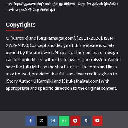
படைப்புகள் துணைபுரியும் என்பதில் ஐயமில்லை . தொடர்க தங்கள் இலக்கிய
பணி...சமூகம் சீர் பெற மிளிரட்டும்…
Copyrights
© [Karthik] and [Sirukathaigal.com], [2011-2026]. ISSN :
2766-9890, Concept and design of this website is solely
owned by the site owner. No part of the concept or design
can be copied/used without site owner's permission. Author
have the full rights on the short stories. Excerpts and links
may be used, provided that full and clear credit is given to
[Story Author], [Karthik] and [Sirukathaigal.com] with
appropriate and specific direction to the original content.
Facebook
Twitter
Instagram
Whatsapp
Telegram
Tumblr
YouTube