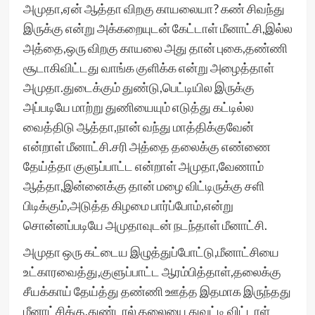
அமுதா,ஏன் ஆத்தா விறகு காயலையா? கண் சிவந்து
இருக்கு என்று அக்கறையுடன் கேட்டாள் மீனாட்சி,இல்ல
அத்தை,ஒரு விறகு காயலை அது தான் புகை,தண்ணி
சூடாகிவிட்டது வாங்க குளிக்க என்று அழைத்தாள்
அமுதா.துடைக்கும் துண்டு,பெட்டியில இருக்கு
அப்படியே மாற்று துணியையும் எடுத்து கட்டில்ல
வைத்திடு ஆத்தா,நான் வந்து மாத்திக்குவேன்
என்றாள் மீனாட்சி.சரி அத்தை தலைக்கு எண்ணை
தேய்த்தா குளுப்பாட்ட என்றாள் அமுதா,வேணாம்
ஆத்தா,இன்னைக்கு தான் மழை விட்டிருக்கு சளி
பிடிக்கும்,அடுத்த கிழமை பார்ப்போம்,என்று
சொன்னப்படியே அமுதாவுடன் நடந்தாள் மீனாட்சி.
அமுதா ஒரு கட்டைய இழுத்துப்போட்டு,மீனாட்சியை
உட்காரவைத்து,குளுப்பாட்ட ஆரம்பித்தாள்,தலைக்கு
சீயக்காய் தேய்த்து தண்ணி ஊத்த இதமாக இருந்தது
மீனாட்சிக்கு,துண்டால் தலையை துவட்டி விட்டாள்