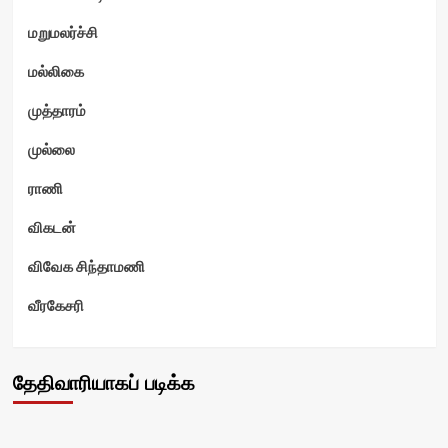
மறுமலர்ச்சி
மல்லிகை
முத்தாரம்
முல்லை
ராணி
விகடன்
விவேக சிந்தாமணி
வீரகேசரி
தேதிவாரியாகப் படிக்க