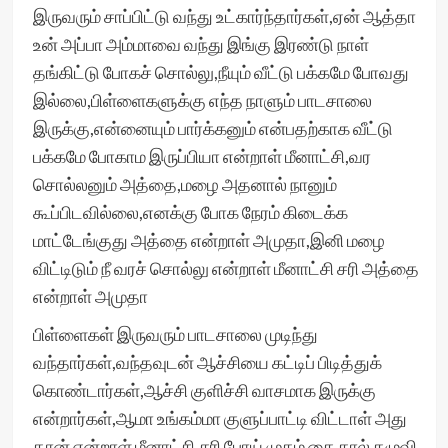
இருவரும் சாப்பிட்டு வந்து உட்கார்ந்தார்கள்,ஏன் ஆத்தா
உன் அப்பா அம்மாவை வந்து இங்கு இரண்டு நாள்
தங்கிட்டு போகச் சொல்லு,நீயும் வீட்டு பக்கமே போவது
இல்லை,பிள்ளைகளுக்கு எந்த நாளும் பாடசாலை
இருக்கு,என்னையும் பார்க்கனும் என்பதற்காக வீட்டு
பக்கமே போகாம இருப்பியா என்றாள் மீனாட்சி,வர
சொல்லனும் அத்தை,மழை அதனால் நானும்
கூப்பிடவில்லை,எனக்கு போக நேரம் கிடைக்க
மாட்டேங்குது அத்தை என்றாள் அமுதா,இனி மழை
விட்டிடும் நீ வரச் சொல்லு என்றாள் மீனாட்சி சரி அத்தை
என்றாள் அமுதா
பிள்ளைகள் இருவரும் பாடசாலை முடிந்து
வந்தார்கள்,வந்தவுடன் ஆச்சியை கட்டிப் பிடித்துக்
கொண்டார்கள்,ஆச்சி குளிச்சி வாசமாக இருக்கு
என்றார்கள்,ஆமா உங்கம்மா குளுப்பாட்டி விட்டாள் அது
தான் என்றாள் மீனாட்சி,சரி போய் முகம் கை கால் கழுவி