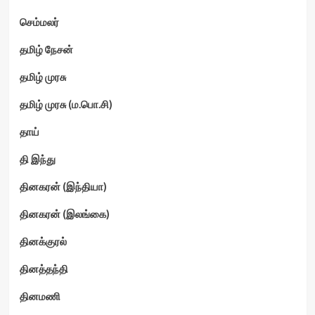
செம்மலர்
தமிழ் நேசன்
தமிழ் முரசு
தமிழ் முரசு (ம.பொ.சி)
தாய்
தி இந்து
தினகரன் (இந்தியா)
தினகரன் (இலங்கை)
தினக்குரல்
தினத்தந்தி
தினமணி