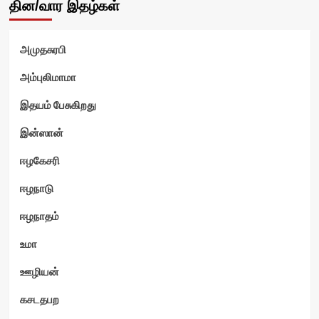
தின/வார இதழ்கள்
அமுதசுரபி
அம்புலிமாமா
இதயம் பேசுகிறது
இன்ஸான்
ஈழகேசரி
ஈழநாடு
ஈழநாதம்
உமா
ஊழியன்
கசடதபற