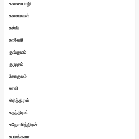
கணையாழி
கலைமகள்
கல்கி
காவேரி
குங்குமம்
குமுதம்
கோகுலம்
சாவி
சிரித்திரன்
சுதந்திரன்
சுதேசமித்திரன்
சுபமங்களா