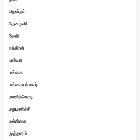
தென்றல்
தேனருவி
தேவி
நக்கீரன்
பாக்யா
மங்கை
மங்கையர் மலர்
மணிக்கொடி
மறுமலர்ச்சி
மல்லிகை
முத்தாரம்