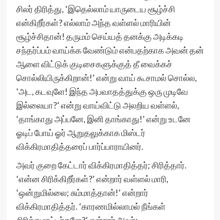
சிலர் திரித்து, ‘இதெல்லாம் யாருடைய சூழ்ச்சி
என்கிறீர்கள்? எல்லாம் அந்த வள்ளல் மாரியின்
சூழ்ச்சிதான்! தருமம் செய்யத் தனக்கு அடிக்கடி
சந்தர்ப்பம் வாய்க்க வேண்டும் என்பதற்காக அவன் தன்
ஆளை விட்டுக் குடிசைகளுக்குத் தீ வைக்கச்
சொல்லியிருக்கிறான்!’ என்று வாய் கூசாமல் சொல்ல,
‘அட, கடவுளே! இந்த அபவாதத்துக்கு ஒரு முடிவே
இல்லையா?’ என்று வாய்விட்டு அலறிய வள்ளல்,
‘தாங்காது அப்பனே, இனி தாங்காது!’ என்று உடனே
ஓடிப் போய் ஓர் ஆறுதலுக்காக மிஸ்டர்
விக்கிரமாதித்தரைப் பார்ப்பாராயினர்.
அவர் குறை கேட்டார் விக்கிரமாதித்தர்; சிரித்தார்.
‘என்ன சிரிக்கிறீர்கள்?’ என்றார் வள்ளல் மாரி,
‘ஒன்றுமில்லை; சும்மாத்தான்!’ என்றார்
விக்கிரமாதித்தர். ‘காரணமில்லாமல் நீங்கள்