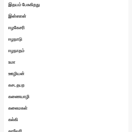
இதயம் பேசுகிறது
இன்ஸான்
ஈழகேசரி
ஈழநாடு
ஈழநாதம்
உமா
ஊழியன்
கசடதபற
கணையாழி
கலைமகள்
கல்கி
காவேரி