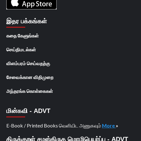
இதர பக்கங்கள்
கதை கேளுங்கள்
செய்திமடல்கள்
விளம்பரம் செய்வதற்கு
சேவைக்கான விதிமுறை
அந்தரங்க கொள்கைகள்
மின்கவி - ADVT
E-Book / Printed Books வெளியிட அணுகவும்
More
»
திருக்குறள் சமஸ்கிருத மொழிபெயர்ப்பு - ADVT