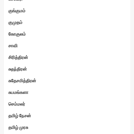
குங்குமம்
குமுதம்
கோகுலம்
சாவி
சிரித்திரன்
சுதந்திரன்
சுதேசமித்திரன்
சுபமங்களா
செம்மலர்
தமிழ் நேசன்
தமிழ் முரசு