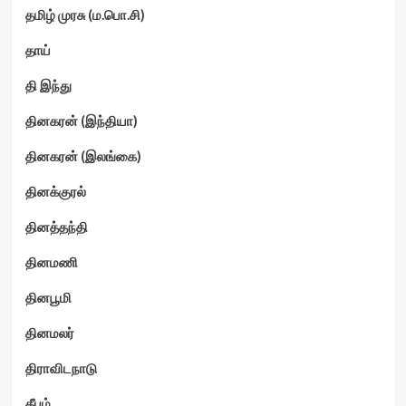
தமிழ் முரசு (ம.பொ.சி)
தாய்
தி இந்து
தினகரன் (இந்தியா)
தினகரன் (இலங்கை)
தினக்குரல்
தினத்தந்தி
தினமணி
தினபூமி
தினமலர்
திராவிடநாடு
தீபம்