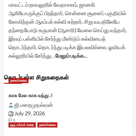
மாவட்டம் நாவலூரில் வேதாசலம், ஜானகி
ஆகியோருக்குப் பிறந்தார். சென்னை சூளைப் பகுதியில்
கோவிந்தன் ஆரம்பக் கல்வி கற்றார். சிறு வயதிலேயே
தந்தையோடு கருமான் (ஆசாரி) வேலை செய்து வந்தார்.
இரவுப் பள்ளியில் சேர்ந்து மீண்டும் கல்வியைத்
தொடர்ந்தார். தொடர்ந்து படிக்க இயலவில்லை. ஓவியக்
கல்லூரியில் சேர்ந்து…
மேலும் படிக்க...
தொடர்புள்ள சிறுகதைகள்
நகைச்சுவை
காசு மேல காசு வந்து..!
ஜி.மறைமுதல்வன்
July 29, 2026
0
ஒரு பக்கக் கதை
நகைச்சுவை