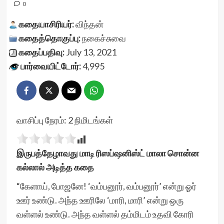
0
கதையாசிரியர்:
விந்தன்
கதைத்தொகுப்பு:
நகைச்சுவை
கதைப்பதிவு:
July 13, 2021
பார்வையிட்டோர்:
4,995
வாசிப்பு நேரம்:
2
நிமிடங்கள்
இருபத்தேழாவது மாடி ரிஸப்ஷனிஸ்ட் மாலா சொன்ன
கல்லால் அடித்த கதை
“கேளாய், போஜனே! ‘வம்பனூர், வம்பனூர்’ என்று ஓர்
ஊர் உண்டு. அந்த ஊரிலே ‘மாரி, மாரி’ என்று ஒரு
வள்ளல் உண்டு. அந்த வள்ளல் தம்மிடம் உதவி கோரி