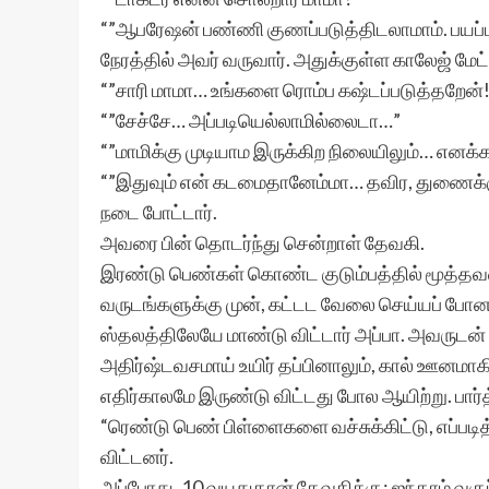
“”ஆபரேஷன் பண்ணி குணப்படுத்திடலாமாம். பயப
நேரத்தில் அவர் வருவார். அதுக்குள்ள காலேஜ் மேட்ட
“”சாரி மாமா… உங்களை ரொம்ப கஷ்டப்படுத்தறேன்!
“”சேச்சே… அப்படியெல்லாமில்லைடா…”
“”மாமிக்கு முடியாம இருக்கிற நிலையிலும்… எனக்
“”இதுவும் என் கடமைதானேம்மா… தவிர, துணைக்
நடை போட்டார்.
அவரை பின் தொடர்ந்து சென்றாள் தேவகி.
இரண்டு பெண்கள் கொண்ட குடும்பத்தில் மூத்தவள்
வருடங்களுக்கு முன், கட்டட வேலை செய்யப் போன இட
ஸ்தலத்திலேயே மாண்டு விட்டார் அப்பா. அவருடன் வ
அதிர்ஷ்டவசமாய் உயிர் தப்பினாலும், கால் ஊனமாகி
எதிர்காலமே இருண்டு விட்டது போல ஆயிற்று. பார்த
“ரெண்டு பெண் பிள்ளைகளை வச்சுக்கிட்டு, எப்பட
விட்டனர்.
அப்போது, 10 வயதுதான் தேவகிக்கு; ஐந்தாம் வகுப்