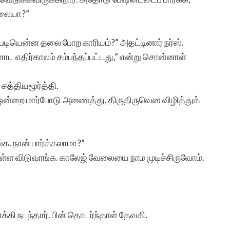
ல்லையா?”
இந்த தளத்தின் சேவை
படியென்ன தலை போற காரியம்?” அதட்டினார் நர்ஸ்.
ட எதிர்காலம் சம்பந்தப்பட்டது,” என்று சொன்னாள்
சொல்லில்
அடங்குவதில்லை. வளர்ந்து
 சத்தியமூர்த்தி.
வரும் எழுத்தாளர்களுக்கு
ன்றை மார்போடு அணைத்து, திருதிருவென விழித்துக்
மிகச் சிறந்த பயிற்சிக்களம்
இந்த தளம்.
்க. நான் பார்க்கலாமா?”
 உள்ள விடுவாங்க. காலேஜ் வேலையை நாம முடிச்சிருவோம்.
க்கி நடந்தார். பின் தொடர்ந்தாள் தேவகி.
பார்வதி இராமச்சந்த