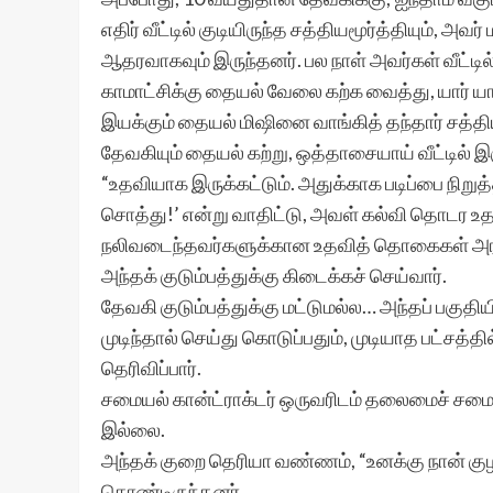
எதிர் வீட்டில் குடியிருந்த சத்தியமூர்த்தியும்
ஆதரவாகவும் இருந்தனர். பல நாள் அவர்கள் வீட்டில்
காமாட்சிக்கு தையல் வேலை கற்க வைத்து, யார்
இயக்கும் தையல் மிஷினை வாங்கித் தந்தார் சத்திய
தேவகியும் தையல் கற்று, ஒத்தாசையாய் வீட்டில் இர
“உதவியாக இருக்கட்டும். அதுக்காக படிப்பை நிற
சொத்து!’ என்று வாதிட்டு, அவள் கல்வி தொடர உதவ
நலிவடைந்தவர்களுக்கான உதவித் தொகைகள் அரச
அந்தக் குடும்பத்துக்கு கிடைக்கச் செய்வார்.
தேவகி குடும்பத்துக்கு மட்டுமல்ல… அந்தப் பகுதி
முடிந்தால் செய்து கொடுப்பதும், முடியாத பட்சத்
தெரிவிப்பார்.
சமையல் கான்ட்ராக்டர் ஒருவரிடம் தலைமைச் சமையல
இல்லை.
அந்தக் குறை தெரியா வண்ணம், “உனக்கு நான் குழ
கொண்டிருந்தனர்.