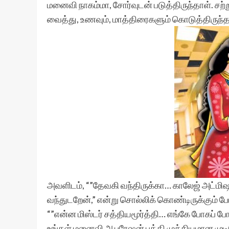
மனைவி நாகம்மா, சோர்வுடன் படுத்திருந்தாள். சற
வைத்து, உணவும், மாத்திரைகளும் கொடுத்திருந்தா
அவளிடம், “”தேவகி வந்திருக்கா… காலேஜ் அட்மிஷ
வந்துடறேன்,” என்று சொல்லிக் கொண்டிருக்கும் போது
“”என்ன மிஸ்டர் சத்தியமூர்த்தி… எங்கே போகப் போ
உங்கள் மனைவி ஆபரேஷன் பத்தி முக்கியமான முடிவ