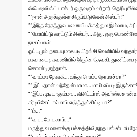
ஸ்பெஷலிஸ்ட் டாக்டர் ஒருவரும் வர்றார். தெரியுமி
“”நான் அதுக்குள்ள திரும்பிடுவேன் சிஸ்டர்!”
“”இந்த நேரத்துல மனைவி பக்கத்துல இல்லாம, அப்
“”போயிட்டு வரட்டும் சிஸ்டர்… அது, ஒரு பொண்ணோ
நாகம்மாள்.
ஓட்டமும், நடையுமாக படியிறங்கி வெளியில் வந்தார்
பாவாடை தாவணியில் இருந்த தேவகி, துணிப்பை ஒ
கொண்டிருந்தாள்.
“”வாம்மா தேவகி… வந்து ரொம்ப நேரமாச்சா?”
“” இப்பதான் வந்தேன் மாமா… மாமி எப்படி இருக்காங
“”இப்ப முடியாதும்மா… விசிட்டர்ஸ் அவர்ஸ்லதான்
சர்டிபிகேட் எல்லாம் எடுத்துக்கிட்டியா?”
“”ம்…”
“”வா… போகலாம்…”
மருத்துவமனைக்கு பக்கத்திலிருந்த பஸ் ஸ்டாப் நோ
“”டாக்டர் என்ன சொல்றார் மாமா?”