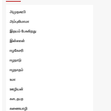
அமுதசுரபி
அம்புலிமாமா
இதயம் பேசுகிறது
இன்ஸான்
ஈழகேசரி
ஈழநாடு
ஈழநாதம்
உமா
ஊழியன்
கசடதபற
கணையாழி