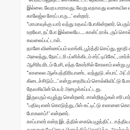
இல்லை. வேற யாராவது, வேறு ஏதாவது வகையில எனக
காலேஜ்ல சேரப் பாரு…’ என்றார்.
“மாமாவுக்கு யார் வந்து உதவப் போகின்றனர். ப
உறவோ, நட்போ இல்லையே…. கான்ட்ராக்டரும் சொல
கவலைப்பட்டாள்.
தானே விண்ணப்பம் வாங்கி, பூர்த்தி செய்து, ஜாதி
அலைந்து, நோட்டரி பப்ளிக்கிடம் சர்ட்டிபிகேட், மா
ஆசிரியரிடம் பேசி, எந்த கோர்சில் சேரலாம் என்று ம
“காலைல ஆஸ்பத்திரியாண்ட வந்துடு. ஸ்பாட் அட்மிஷன்
கிடைச்சிடும்…’ என்று தைரியம் சொல்லிவிட்டு போய
தேவகியின் பெயர் அழைக்கப்பட்டது.
இருவரும் எழுந்து சென்றனர். சான்றிதழ்கள் சரி பார்
“பதிவு எண் கொடுத்து, பீஸ் கட்டிட்டு சலானை கொடுத
போகலாம்!’ என்றனர்.
காப்பாளர் என்ற இடத்தில் கையெழுத்திட்ட சத்தியமூ
சலானை வேறொரு பிளாக்கில் கொடுக்க, அவர்கள் 