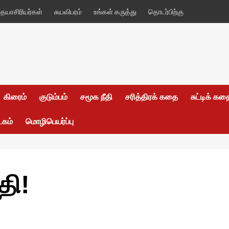
யாசிரியர்கள்
சுயவிபரம்
உங்கள் கருத்து
தொடர்பிற்கு
கிரைம்
குடும்பம்
சமூக நீதி
சரித்திரக் கதை
சுட்டிக் க
டகம்
மொழிபெயர்ப்பு
தி!