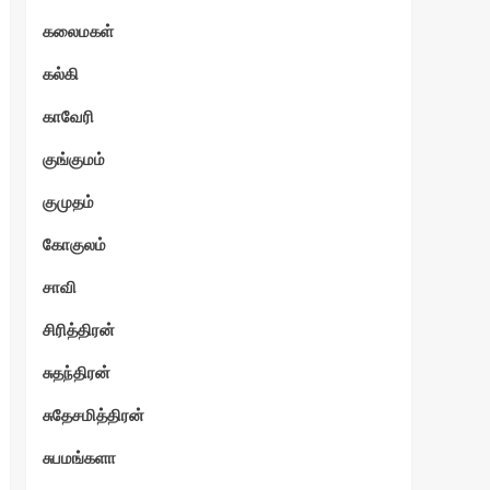
கலைமகள்
கல்கி
காவேரி
குங்குமம்
குமுதம்
கோகுலம்
சாவி
சிரித்திரன்
சுதந்திரன்
சுதேசமித்திரன்
சுபமங்களா