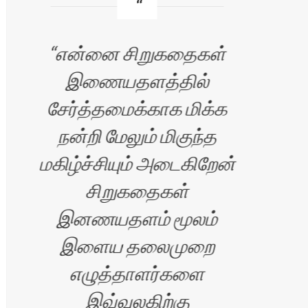
என்னை சிறுகதைகள்
இணையதளத்தில்
வி
சேர்த்தமைக்காக மிக்க
நன்றி மேலும் மிகுந்த
மு
மகிழ்ச்சியும் அடைகிறேன்
மனம
சிறுகதைகள்
பழ
இனணயதளம் மூலம்
இளைய தலைமுறை
எழுத்தாளர்களை
அலை
ிரன்
இவ்வுலகிற்கு
படி