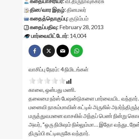
கதையாசிரியர்:
வி.திருநாவுக்கரசு
தின/வார இதழ்:
தினமலர்
கதைத்தொகுப்பு:
குடும்பம்
கதைப்பதிவு:
February 28, 2013
பார்வையிட்டோர்:
14,004
வாசிப்பு நேரம்:
4
நிமிடங்கள்
காலை, ஒன்பது மணி.
தலைமை நர்ஸ் பேஷன்டுகளை பார்வையிட வந்தார்.
மனைவி நாகம்மாவின் கட்டில் அருகில் அமர்ந்திருந்த ச
மருத்துவமனை வாசலில் அந்தப் பெண் நின்று கொண்டி
அவர், “ஒரு நிமிஷம் நில்லும்மா… இதோ வந்துடற
திரும்பி கட்டிலருகே வந்தார்.