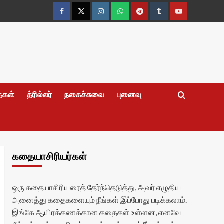
Facebook
Twitter
Instagram
Whatsapp
Telegram
Tumblr
YouTube
தைகள்
த்ரில்லர்
நகைச்சுவை
புனைவு
கதையாசிரியர்கள்
ஒரு கதையாசிரியரைத் தேர்ந்தெடுத்து, அவர் எழுதிய
அனைத்து கதைகளையும் நீங்கள் இப்போது படிக்கலாம்.
இங்கே ஆயிரக்கணக்கான கதைகள் உள்ளன, எனவே