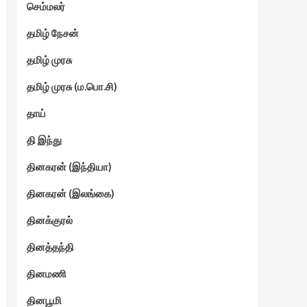
செம்மலர்
தமிழ் நேசன்
தமிழ் முரசு
தமிழ் முரசு (ம.பொ.சி)
தாய்
தி இந்து
தினகரன் (இந்தியா)
தினகரன் (இலங்கை)
தினக்குரல்
தினத்தந்தி
தினமணி
தினபூமி