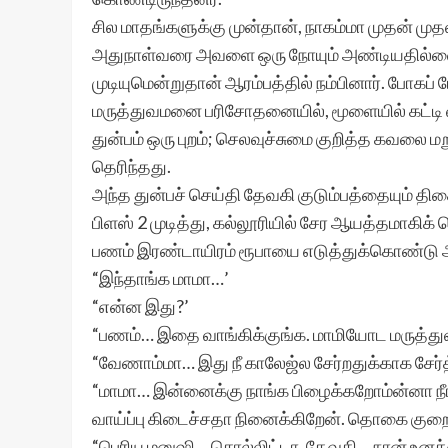
சில மாதங்களுக்கு முன்தான், நாகம்மா முதன் 
அதுநாள்வரை அவளை ஒரு நோயும் அண்டியதில்லை
முடியுமென்றுதான் ஆரம்பத்தில் நம்பினார். போகப
மருத்துவமனை பரிசோதனையில், மூளையில் கட்டி வள
துன்பம் ஒரு புறம்; செலவுச்சுமை குறித்த கவலை மற
தெரிந்தது.
அந்த துன்பச் செய்தி தேவகி குடும்பத்தையும் தி
பிளஸ் 2 முடித்து, கல்லூரியில் சேர ஆயத்தமாகிக
பணம் இரண்டாயிரம் ரூபாயை எடுத்துக்கொண்டு அ
“இந்தாங்க மாமா…’
“என்ன இது?’
“பணம்… இதை வாங்கிக்குங்க. மாமியோட மருத்துவச
“வேணாம்மா… இது நீ காலேஜ்ல சேர்றதுக்காக சே
“மாமா… இன்னைக்கு நாங்க பிழைக்கறோம்ன்னா நீங
வாய்ப்பு கிடைச்சதா நினைக்கிறேன். தொகை குறை
“பெரிய மனுஷி… சொல்லிட்டா. தேவகி… நான் உனக்கு