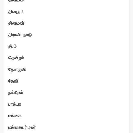
தினபூமி
தினமலர்
திராவிடநாடு
தீபம்
தென்றல்
தேனருவி
தேவி
நக்கீரன்
பாக்யா
மங்கை
மங்கையர் மலர்