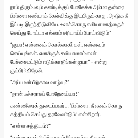
நாம் திரும்பவும் கண்டிக்குப் போகேக்க அம்மா தன்ரை
பிள்ளை எண்டாக் கேள்விக்கு இடமிருக் காது. நெடுக நீ
இப்படி இருந்திடுவியே. உனக்கொரு கலியாணத்தைச்
செய்து போட்டா எல்லாம் சரியாய்ப் போய்விடும்”
“ஐயா! என்னைக் கொல்லாதீர்கள். என்னவும்
செய்யுங்கள். எனக்குக் கலியாணம் எண்ட
பேச்சைமட்டும் எடுக்காதீங்கள் ஐயா” – என்று
கும்பிடுகிறேன்.
“அப்ப உன் பிற்கால வாழ்வு?”
“நான் டீச்சராகப் போறேனய்யா!”
கண்ணீரைத் துடைப்பவர்… ‘பிள்ளை! நீ எனக் கொரு
சத்தியம் செய்து தரவேண்டும்’ என்கிறார்.
“என்ன சத்தியம்?”
“என்ன தான் நேர்ந்தாலும் இவனுக்கு நீ தான்