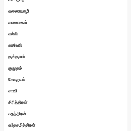
கணையாழி
கலைமகள்
கல்கி
காவேரி
குங்குமம்
குமுதம்
கோகுலம்
சாவி
சிரித்திரன்
சுதந்திரன்
சுதேசமித்திரன்