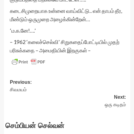
கடைசிமுறையாக உன்னை வாய்விட்டு.. என் தாபம் தீர,
மீண்டும் ஒருமுறை அழைக்கின்றேன்…
‘ம.க.னே!….’
– 1962 ‘கலைச்செல்வி’ சிறுகதைப்போட்டியில் முதற்
பரிசுக்கதை – அமைதியின் இறகுகள் –
Post
Previous:
சிவமயம்
navigation
Next:
ஒரு கடிதம்
செம்பியன் செல்வன்