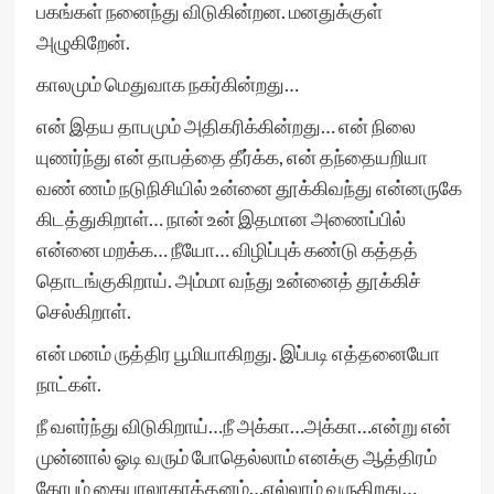
பகங்கள் நனைந்து விடுகின்றன. மனதுக்குள்
அழுகிறேன்.
காலமும் மெதுவாக நகர்கின்றது…
என் இதய தாபமும் அதிகரிக்கின்றது… என் நிலை
யுணர்ந்து என் தாபத்தை தீர்க்க, என் தந்தையறியா
வண் ணம் நடுநிசியில் உன்னை தூக்கிவந்து என்னருகே
கிடத்துகிறாள்… நான் உன் இதமான அணைப்பில்
என்னை மறக்க… நீயோ… விழிப்புக் கண்டு கத்தத்
தொடங்குகிறாய். அம்மா வந்து உன்னைத் தூக்கிச்
செல்கிறாள்.
என் மனம் ருத்திர பூமியாகிறது. இப்படி எத்தனையோ
நாட்கள்.
நீ வளர்ந்து விடுகிறாய்…நீ அக்கா…அக்கா…என்று என்
முன்னால் ஓடி வரும் போதெல்லாம் எனக்கு ஆத்திரம்
கோபம் கையாலாகாத்தனம்…எல்லாம் வருகிறது…