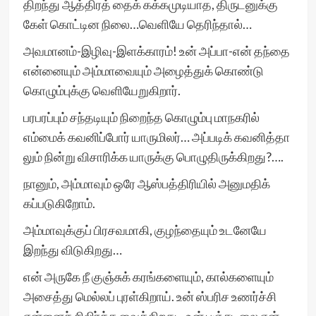
திறந்து ஆத்திரத் தைக் கக்கமுடியாத, திருடனுக்கு
கேள் கொட்டின நிலை…வெளியே தெரிந்தால்…
அவமானம்-இழிவு-இளக்காரம்! உன் அப்பா-என் தந்தை
என்னையும் அம்மாவையும் அழைத்துக் கொண்டு
கொழும்புக்கு வெளியேறுகிறார்.
பரபரப்பும் சந்தடியும் நிறைந்த கொழும்பு மாநகரில்
எம்மைக் கவனிப்போர் யாருமிலர்… அப்படிக் கவனித்தா
லும் நின்று விசாரிக்க யாருக்கு பொழுதிருக்கிறது?….
நானும், அம்மாவும் ஒரே ஆஸ்பத்திரியில் அனுமதிக்
கப்படுகிறோம்.
அம்மாவுக்குப் பிரசவமாகி, குழந்தையும் உடனேயே
இறந்து விடுகிறது…
என் அருகே நீ குஞ்சுக் கரங்களையும், கால்களையும்
அசைத்து மெல்லப் புரள்கிறாய். உன் ஸ்பரிச உணர்ச்சி