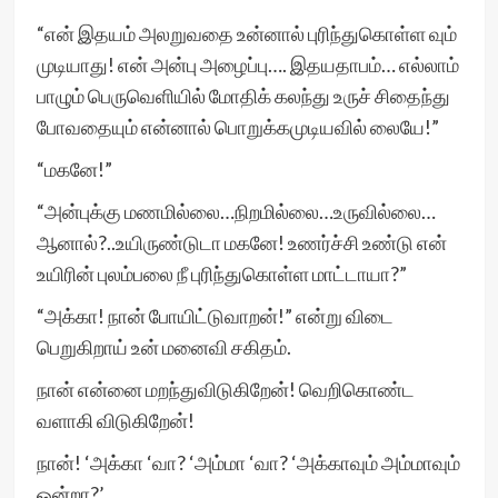
“என் இதயம் அலறுவதை உன்னால் புரிந்துகொள்ள வும்
முடியாது! என் அன்பு அழைப்பு…. இதயதாபம்… எல்லாம்
பாழும் பெருவெளியில் மோதிக் கலந்து உருச் சிதைந்து
போவதையும் என்னால் பொறுக்கமுடியவில் லையே!”
“மகனே!”
“அன்புக்கு மணமில்லை…நிறமில்லை…உருவில்லை…
ஆனால்?..உயிருண்டுடா மகனே! உணர்ச்சி உண்டு என்
உயிரின் புலம்பலை நீ புரிந்துகொள்ள மாட்டாயா?”
“அக்கா! நான் போயிட்டுவாறன்!” என்று விடை
பெறுகிறாய் உன் மனைவி சகிதம்.
நான் என்னை மறந்துவிடுகிறேன்! வெறிகொண்ட
வளாகி விடுகிறேன்!
நான்! ‘அக்கா ‘வா? ‘அம்மா ‘வா? ‘அக்காவும் அம்மாவும்
ஒன்றா?’