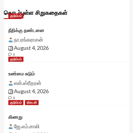
தொடர்புள்ள சிறுகதைகள்
குடும்பம்
நீதிக்கு தண்டனை
நா.ரங்கராசன்
August 4, 2026
0
குடும்பம்
உண்மை சுடும்
என்.ஸ்ரீதரன்
August 4, 2026
0
குடும்பம்
விகடன்
கிணறு
ஜே.எம்.சாலி