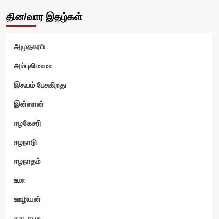
தின/வார இதழ்கள்
அமுதசுரபி
அம்புலிமாமா
இதயம் பேசுகிறது
ம்
இன்ஸான்
ஈழகேசரி
ஈழநாடு
ஈழநாதம்
உமா
ஊழியன்
கசடதபற