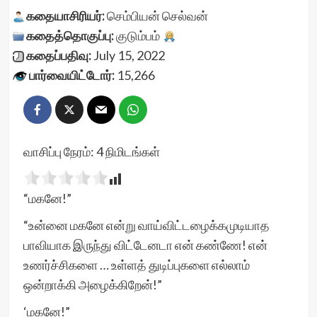
கதையாசிரியர்:
செம்பியன் செல்வன்
கதைத்தொகுப்பு:
குடும்பம்
கதைப்பதிவு:
July 15, 2022
பார்வையிட்டோர்:
15,266
வாசிப்பு நேரம்:
4
நிமிடங்கள்
“மகனே!”
“உன்னை மகனே என்று வாய்விட்டழைக்கமுடியாத
பாவியாக இருந்து விட்டேனடா என் கண்ணே! என்
உணர்ச்சிகளை … உள்ளத் துடிப்புகளை எல்லாம்
ஒன்றாக்கி அழைக்கிறேன்!”
‘மகனே!”