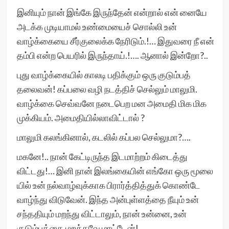
இனியும் நான் இங்கே இருந்தேன் என்றால் என் னையே
அடக்க முடியாமல் உண்மையைச் சொல்லி உன்
வாழ்க்கையை சீர்குலைக்க நேரிடும்.!… இதுவரை நீ என்
தம்பி என்ற பெயரில் இருந்தாய்.!…. ஆனால் இன்றோ?..
புது வாழ்க்கையில் காலடி பதிக்கும் ஒரு குடும்பத்
தலைவன்! கப்பலை வழி நடத்திச் செல்லும் மாலுமி.
வாழ்க்கை செவ்வனே நடைபெற மன அமைதி மிக மிக
முக்கியம். அமைதியில்லாவிட்டால் ?
மாலுமி கலங்கினால், கடலில் கப்பல செல்லுமா?….
மகனே!.. நான் கேட்டிருந்த இடமாற்றம் கிடைத்து
விட்டது!… இனி நான் இலங்கையின் எங்கோ ஒரு மூலை
யில் உன் நல்வாழ்வுக்காக பிரார்த்தித்துக் கொண்டே
வாழ்ந்து விடுவேன். இந்த அன்புள்ளத்தை நீயும் உன்
சந்ததியும் மறந்து விட்டாலும், நான் உன்னை, உன்
குடும்பத்தை மறக்கவே மாட்டேன்!….