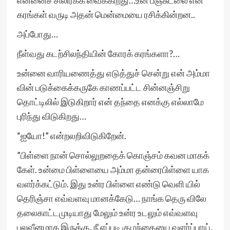
என்னைச் சிலிர்க்க வைக்கிறது…உன் பஞ்சுடலை என்
கரங்கள் வருடி அதன் மென்மையை ரசிக்கின்றன..
அப்போது…
நீள்வது கடற்சிலந்தியின் கோரக் கரங்களா?…
உன்னை வாரியணைத்து எடுத்துச் சென்று என் அம்மா
வின் படுக்கைக்கருகே காணப்பட்ட சின்னஞ்சிறு
தொட்டிலில் இடுகிறார் என் தந்தை எனக்கு எல்லாமே
புரிந்து விடுகிறது…
“ஐயோ!” என்றலறிவிடுகிறேன்.
”பிள்ளை நான் சொல்லுறதைக் கொஞ்சம் கவன மாகக்
கேள். உன்மை பிள்ளையை அம்மா தன்ரைபிள்ளை யாக
வளர்க்கட்டும். இது உன்ர பிள்ளை எண்டு வெளி யில்
தெரிஞ்சா எவ்வளவு மானக்கேடு… நாங்க தெரு விலே
தலைகாட்டமுடியாது மேலும் உன்ர உடலும் எவ்வளவு
பலவீனமாக இருக்கு. நீ எப்படி குழந்தையை வளர்ப்பாய்.