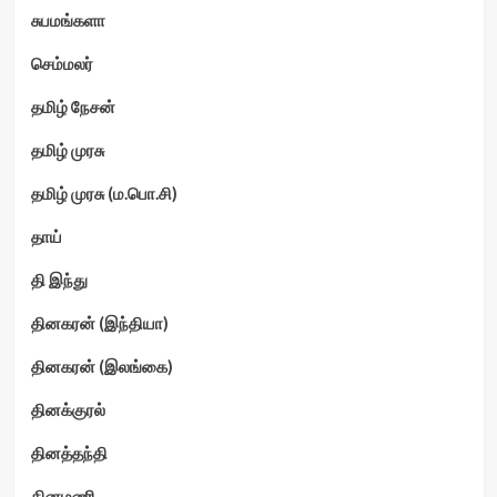
சுபமங்களா
செம்மலர்
தமிழ் நேசன்
தமிழ் முரசு
தமிழ் முரசு (ம.பொ.சி)
தாய்
தி இந்து
தினகரன் (இந்தியா)
தினகரன் (இலங்கை)
தினக்குரல்
தினத்தந்தி
தினமணி