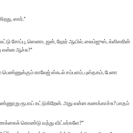
ிறது, ஸார்.”
ிலெட்டு சோப்பு, ஸெனாடஜன், ஹேர் ஆயில், லைம்ஜுஸ், க்ளிஸரின்
ு என்ன ஆச்சு?”
் பெண்ணுக்கும் காலேஜ் ஸ்கூல் சம்பளம், புஸ்தகம், பேனா
ண்ணூறு ரூபாய் கட்டுகிறேன். அது என்ன கணக்காச்சு? மாதம்
கணக்கைக் கொண்டு வந்து விட்டீர்களே?”