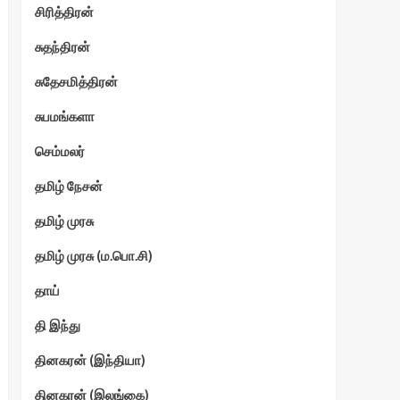
சிரித்திரன்
சுதந்திரன்
சுதேசமித்திரன்
சுபமங்களா
செம்மலர்
தமிழ் நேசன்
தமிழ் முரசு
தமிழ் முரசு (ம.பொ.சி)
தாய்
தி இந்து
தினகரன் (இந்தியா)
தினகரன் (இலங்கை)