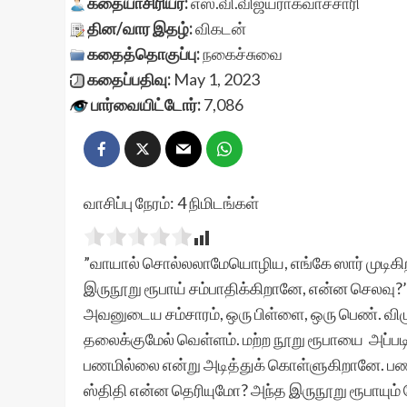
கதையாசிரியர்:
எஸ்.வி.விஜயராகவாச்சாரி
தின/வார இதழ்:
விகடன்
கதைத்தொகுப்பு:
நகைச்சுவை
கதைப்பதிவு:
May 1, 2023
பார்வையிட்டோர்:
7,086
வாசிப்பு நேரம்:
4
நிமிடங்கள்
”வாயால் சொல்லலாமேயொழிய, எங்கே ஸார் முடிகிற
இருநூறு ரூபாய் சம்பாதிக்கிறானே, என்ன செலவு?’ எ
அவனுடைய சம்சாரம், ஒரு பிள்ளை, ஒரு பெண். விழுந
தலைக்குமேல் வெள்ளம். மற்ற நூறு ரூபாயை அப்ப
பணமில்லை என்று அடித்துக் கொள்ளுகிறானே. பணமெ
ஸ்திதி என்ன தெரியுமோ? அந்த இருநூறு ரூபாயும் 