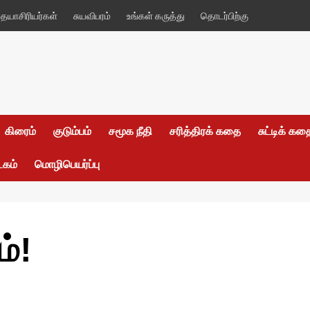
யாசிரியர்கள்
சுயவிபரம்
உங்கள் கருத்து
தொடர்பிற்கு
கிரைம்
குடும்பம்
சமூக நீதி
சரித்திரக் கதை
சுட்டிக் க
டகம்
மொழிபெயர்ப்பு
ம்!