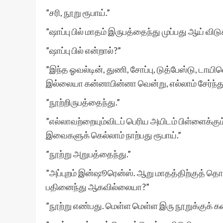
”சரி, நூறு ரூபாய்.”
”ஷாப்பு பில் மாதம் இருபத்தைந்து முப்பது ஆய் விடுக
”ஷாப்பு பில் என்றால்?”
”இந்த ஓவல்டின், துணி, சோப்பு, டுத்பேஸ்டு, டாய
இல்லையா கன்னாபின்னா வென்று, எல்லாம் சேர்ந்த
”நூற்றிருபத்தைந்து.”
”எல்லாவற்றையும்விடப் பெரிய அயிடம் பிள்ளைக்கும
இவைகளுக் கெல்லாம் நாற்பது ரூபாய்.”
”நூற்று அறுபத்தைந்து.”
”அப்புறம் இன்ஷூரென்ஸ். ஆறு மாதத்திற்குத் தொ
பதினைந்து ஆகவில்லையா?”
”நூற்று எண்பது. மெள்ள மெள்ள இரு நூறுக்குக் 