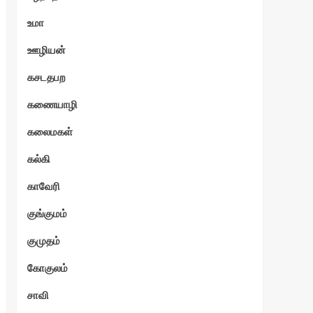
உமா
ஊழியன்
கசடதபற
கணையாழி
கலைமகள்
கல்கி
காவேரி
குங்குமம்
குமுதம்
கோகுலம்
சாவி