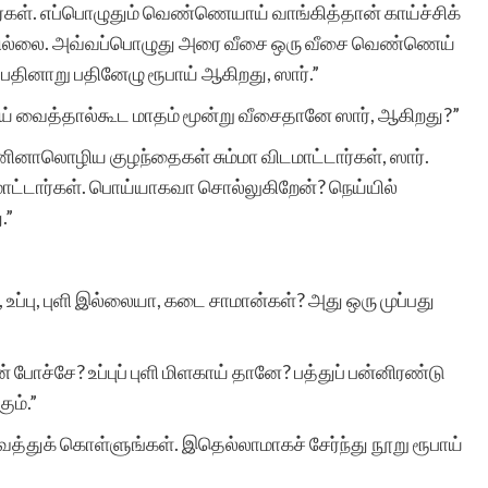
ர்கள். எப்பொழுதும் வெண்ணெயாய் வாங்கித்தான் காய்ச்சிக்
தில்லை. அவ்வப்பொழுது அரை வீசை ஒரு வீசை வெண்ணெய்
 பதினாறு பதினேழு ரூபாய் ஆகிறது, ஸார்.”
ய் வைத்தால்கூட மாதம் மூன்று வீசைதானே ஸார், ஆகிறது?”
ினாலொழிய குழந்தைகள் சும்மா விடமாட்டார்கள், ஸார்.
்டார்கள். பொய்யாகவா சொல்லுகிறேன்? நெய்யில்
.”
 உப்பு, புளி இல்லையா, கடை சாமான்கள்? அது ஒரு முப்பது
் போச்சே? உப்புப் புளி மிளகாய் தானே? பத்துப் பன்னிரண்டு
ும்.”
வைத்துக் கொள்ளுங்கள். இதெல்லாமாகச் சேர்ந்து நூறு ரூபாய்