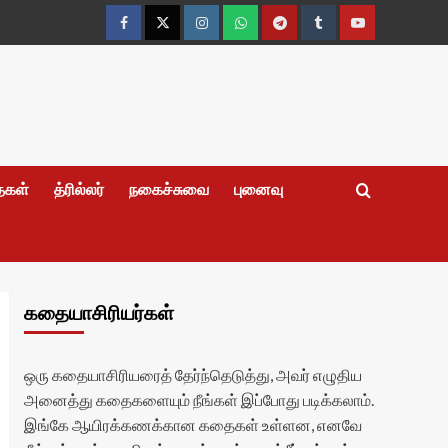
Facebook
Twitter
Instagram
Whatsapp
Telegram
Tumblr
YouTube
தைகள்
த்ரில்லர்
நகைச்சுவை
புனைவு
கதையாசிரியர்கள்
ஒரு கதையாசிரியரைத் தேர்ந்தெடுத்து, அவர் எழுதிய
அனைத்து கதைகளையும் நீங்கள் இப்போது படிக்கலாம்.
இங்கே ஆயிரக்கணக்கான கதைகள் உள்ளன, எனவே