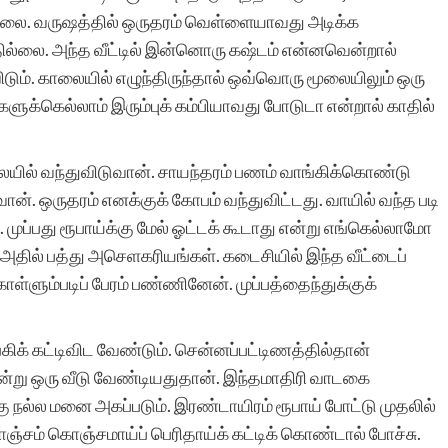
ல்லை. வருஷத்தில் ஒருதரம் வெள்ளையாவது அடிக்க
லை. அந்த வீட்டில் இன்னொரு கஷ்டம் என்னவென்றால்
இந்த தளத்தின் சேவை
டும். காலையில் எழுந்திருந்தால் ஒவ்வொரு மூலையிலும் ஒரு
க்கெல்லாம் இரும்புக் கம்பியாவது போடுடா என்றால் காதில்
சொல்லில்
அடங்குவதில்லை. வளர்ந்து
யில் வந்துவிடுவான். சாயந்தரம் பணம் வாங்கிக்கொண்டு
வரும் எழுத்தாளர்களுக்கு
ான். ஒருதரம் எனக்குக் கோபம் வந்துவிட்டது. வாயில் வந்த படி
். முப்பது ரூபாய்க்கு மேல் ஓட்டக் கூடாது என்று எங்கெல்லாமோ
மிகச் சிறந்த பயிற்சிக்களம்
் அதில் பத்து அசெளகரியங்கள். கடைசியில் இந்த வீட்டைப்
இந்த தளம்.
ொள்ளும்படிப் பேரம் பண்ணினேன். முப்பத்தைந்துக்குக்
ாங்கிக் கட்டிவிட வேண்டும். சென்னப்பட்டிணத்தில்தான்
 என்று ஒரு வீடு வேண்டியதுதான். இந்தமாதிரி வாடகை
கு நல்ல மனை அகப்படும். இரண்டாயிரம் ரூபாய் போட்டு முதலில்
பார்வதி இராமச்சந்த
கொஞ்சம் கொஞ்சமாய்ப் பெரிதாய்க் கட்டிக் கொண்டால் போச்சு.