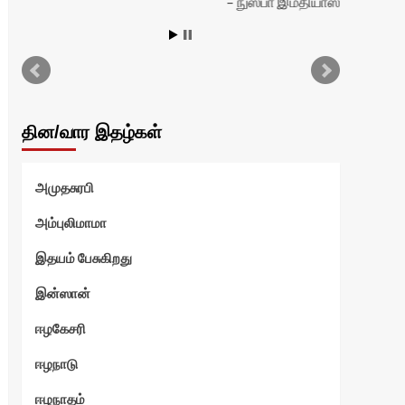
நுஸ்பா இம்தியாஸ்
தின/வார இதழ்கள்
அமுதசுரபி
அம்புலிமாமா
இதயம் பேசுகிறது
இன்ஸான்
ஈழகேசரி
ஈழநாடு
ஈழநாதம்