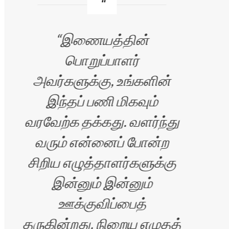
இணையத்தின்
பொறுப்பாளர்
எப்
அவர்களுக்கு, உங்களின்
இந்தப் பணி மிகவும்
வரவேற்க தக்கது. வளர்ந்து
வரும் என்னைப் போன்ற
சிறிய எழுத்தாளர்களுக்கு
இன்னும் இன்னும்
ஊக்குவிப்பைத்
ிரன்
தருகின்றது. நிறைய எழுதத்