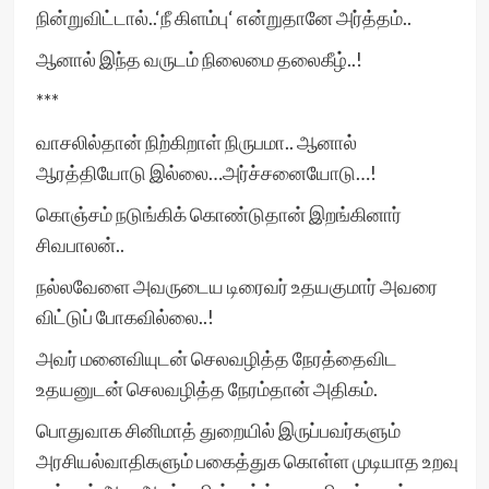
நின்றுவிட்டால்..‘நீ கிளம்பு‘ என்றுதானே அர்த்தம்..
ஆனால் இந்த வருடம் நிலைமை தலைகீழ்..!
***
வாசலில்தான் நிற்கிறாள் நிருபமா.. ஆனால்
ஆரத்தியோடு இல்லை…அர்ச்சனையோடு…!
கொஞ்சம் நடுங்கிக் கொண்டுதான் இறங்கினார்
சிவபாலன்..
நல்லவேளை அவருடைய டிரைவர் உதயகுமார் அவரை
விட்டுப் போகவில்லை..!
அவர் மனைவியுடன் செலவழித்த நேரத்தைவிட
உதயனுடன் செலவழித்த நேரம்தான் அதிகம்.
பொதுவாக சினிமாத் துறையில் இருப்பவர்களும்
அரசியல்வாதிகளும் பகைத்துக கொள்ள முடியாத உறவு