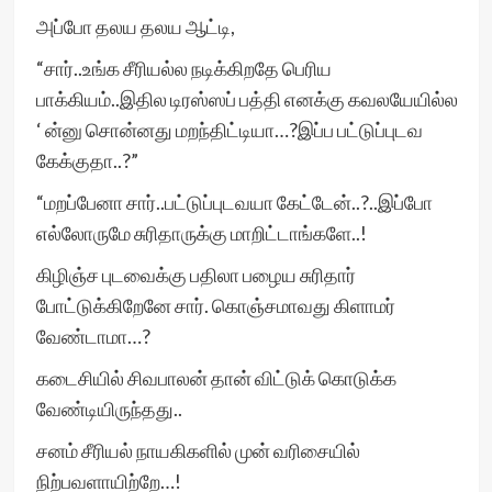
அப்போ தலய தலய ஆட்டி,
“சார்..உங்க சீரியல்ல நடிக்கிறதே பெரிய
பாக்கியம்..இதில டிரஸ்ஸப் பத்தி எனக்கு கவலயேயில்ல
‘ ன்னு சொன்னது மறந்திட்டியா…?இப்ப பட்டுப்புடவ
கேக்குதா..?”
“மறப்பேனா சார்..பட்டுப்புடவயா கேட்டேன்..?..இப்போ
எல்லோருமே சுரிதாருக்கு மாறிட்டாங்களே..!
கிழிஞ்ச புடவைக்கு பதிலா பழைய சுரிதார்
போட்டுக்கிறேனே சார். கொஞ்சமாவது கிளாமர்
வேண்டாமா…?
கடைசியில் சிவபாலன் தான் விட்டுக் கொடுக்க
வேண்டியிருந்தது..
சனம் சீரியல் நாயகிகளில் முன் வரிசையில்
நிற்பவளாயிற்றே…!