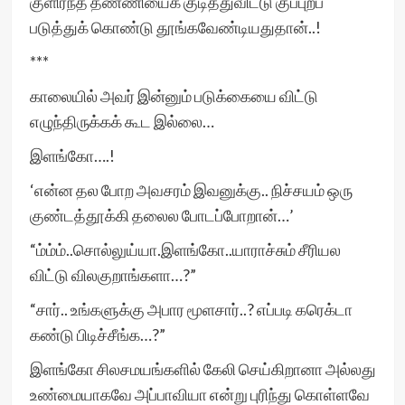
குளிர்ந்த தண்ணியைக் குடித்துவிட்டு குப்புறப்
படுத்துக் கொண்டு தூங்கவேண்டியதுதான்..!
***
காலையில் அவர் இன்னும் படுக்கையை விட்டு
எழுந்திருக்கக் கூட இல்லை…
இளங்கோ….!
‘என்ன தல போற அவசரம் இவனுக்கு.. நிச்சயம் ஒரு
குண்டத்தூக்கி தலைல போடப்போறான்…’
“ம்ம்ம்..சொல்லுய்யா.இளங்கோ..யாராச்சும் சீரியல
விட்டு விலகுறாங்களா…?”
“சார்.. உங்களுக்கு அபார மூளசார்..? எப்படி கரெக்டா
கண்டு பிடிச்சீங்க…?”
இளங்கோ சிலசமயங்களில் கேலி செய்கிறானா அல்லது
உண்மையாகவே அப்பாவியா என்று புரிந்து கொள்ளவே