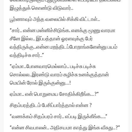
இழுத்துக் கொண்டு விடுவார்..
பூர்ணாவும் அந்த வலையில் சிக்கி விட்டாள்..
“சார்.. என்ன மன்னிச்சிடுங்க. எனக்கு மூணு வாரமா
சீனே இல்ல.. இப்பத்தான் ஓரளவுக்கு பேர்
வந்திருக்கு..என்ன மறந்திடப்போறாங்களேன்னு பயம்
வந்திடிச்சு சார்..”
“ஏம்மா..போனவாரமெல்லாம்.. படிச்சு படிச்சு
சொல்லல..இரண்டு வாரம் கழிச்சு உனக்குத்தான்
மெயின் ரோல் இருக்குன்னு…!
ஏம்மா.. என் பொறுமைய சோதிக்கிறீங்க…?”
சிதம்பரத்திடம் பேசிப்பார்த்தால் என்ன ?
“வணக்கம் சிதம்பரம் சார்.. எப்படி இருக்கீங்க….”
“என்ன சிவபாலன்.. அதிசயமா காத்து இங்க வீசுது..?”