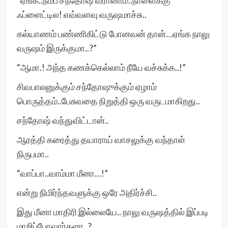
“ஏங்க..நம்ப சந்தோஷ் வரானாம்..நாளைக்கு
ஃப்ளைட்டில! எவ்வளவு வருஷமாச்சு..
கல்யாணம் பண்ணிகிட்டு போனவன் தான்…ஏங்க நாலு
வருஷம் இருக்குமா..?”
“ஆமா.! அந்த கணக்கெல்லாம் நீயே வச்சுக்க..!”
சிவபாலனுக்கும் சந்தோஷுக்கும் ஏழாம்
பொருத்தம்..பேசுவதை நிறுத்தி ஒரு வருடமாகிறது..
சந்தோஷ் வந்துவிட்டான்..
ஆரத்தி கரைத்து தயாராய் வாசலுக்கு வந்தாள்
நிருபமா..
“வாப்பா..வாம்மா மீனா…!”
என்று நிமிர்ந்தவளுக்கு ஒரே அதிர்ச்சி..
இது மீனா மாதிரி இல்லையே.. நாலு வருஷத்தில் இப்படி
மாறிப்போவார்களா..?