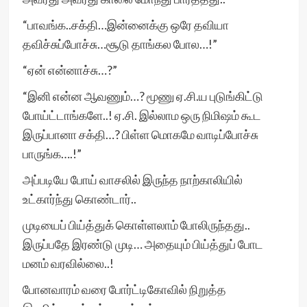
“பாவங்க..சக்தி…இன்னைக்கு ஒரே தவியா
தவிச்சுப்போச்சு…சூடு தாங்கல போல…!”
“ஏன் என்னாச்சு…?”
“இனி என்ன ஆவணும்…? மூணு ஏ.சி.ய புடுங்கிட்டு
போய்ட்டாங்களே..! ஏ.சி. இல்லாம ஒரு நிமிஷம் கூட
இருப்பானா சக்தி…? பிள்ள மொகமே வாடிப்போச்சு
பாருங்க….!”
அப்படியே போய் வாசலில் இருந்த நாற்காலியில்
உட்கார்ந்து கொண்டார்..
முடியைப் பிய்த்துக் கொள்ளலாம் போலிருந்தது..
இருப்பதே இரண்டு முடி… அதையும் பிய்த்துப் போட
மனம் வரவில்லை..!
போனவாரம் வரை போர்ட்டிகோவில் நிறுத்த