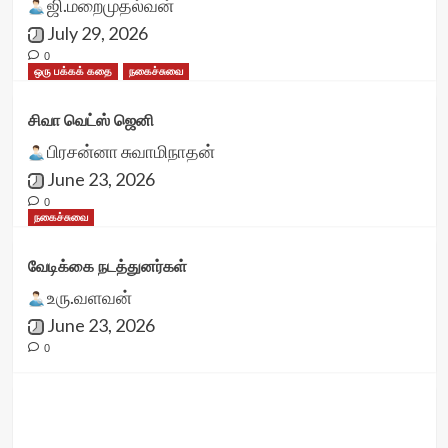
ஜி.மறைமுதல்வன்
July 29, 2026
0
ஒரு பக்கக் கதை
நகைச்சுவை
சிவா வெட்ஸ் ஜெனி
பிரசன்னா சுவாமிநாதன்
June 23, 2026
0
நகைச்சுவை
வேடிக்கை நடத்துனர்கள்
உரு.வளவன்
June 23, 2026
0