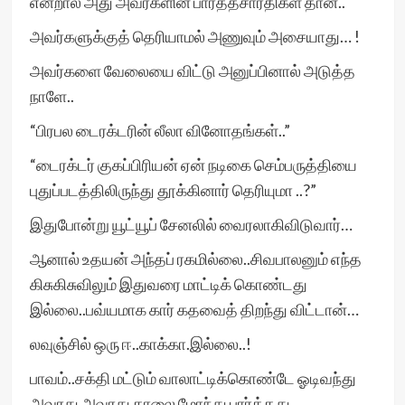
என்றால் அது அவர்களின் பார்த்தசாரதிகள் தான்..
அவர்களுக்குத் தெரியாமல் அணுவும் அசையாது… !
அவர்களை வேலையை விட்டு அனுப்பினால் அடுத்த
நாளே..
“பிரபல டைரக்டரின் லீலா வினோதங்கள்..”
“டைரக்டர் குகப்பிரியன் ஏன் நடிகை செம்பருத்தியை
புதுப்படத்திலிருந்து தூக்கினார் தெரியுமா ..?”
இதுபோன்று யூட்யூப் சேனலில் வைரலாகிவிடுவார்…
ஆனால் உதயன் அந்தப் ரகமில்லை..சிவபாலனும் எந்த
கிசுகிசுவிலும் இதுவரை மாட்டிக் கொண்டது
இல்லை..பவ்யமாக கார் கதவைத் திறந்து விட்டான்…
லவுஞ்சில் ஒரு ஈ..காக்கா.இல்லை..!
பாவம்..சக்தி மட்டும் வாலாட்டிக்கொண்டே ஓடிவந்து
அவரது அவரது காலை மோந்து பார்த்தது..