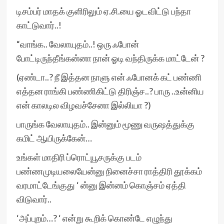
டிசம்பர் மாதக் குளிரிலும் ஏ.சி.யை ஓடவிட்டு பந்தா
காட்டுவார்..!
“வாங்க.. வேலாயுதம்..! ஒரு ஃபோன்
போட்டிருந்தீங்கன்னா நான் ஓடி வந்திருக்க மாட்டேன் ?
(ஏண்டா..? நீ இத்தன நாளு என் ஃபோனக் கட் பண்ணி
எத்தன ராங்கி பண்ணிகிட்டு திரிஞ்ச..? பாரு ..உன்னிய
என் காலடில விழவச்சேனா இல்லியா ?)
பாருங்க வேலாயுதம்.. இன்னும் மூணு வருஷத்துக்கு
கமிட் ஆயிருக்கேன்…
உங்கள் மாதிரி ப்ரொட்யூசருக்கு படம்
பண்ணமுடியலையேன்னு நினைச்சா ராத்திரி தூக்கம்
வரமாட்டேங்குது ‘ ன்னு இன்னம் கொஞ்சம் ஏத்தி
விடுவார்..
‘அப்புறம்…? ‘ என்று கூறிக் கொண்டே எழுந்து