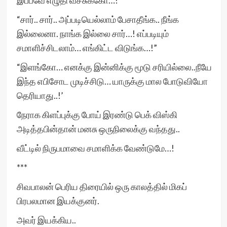
இப்பவே எழுதி வச்சுக்கோ…!
“சார்.. சார்.. அப்படியெல்லாம் பேசாதீங்க.. நீங்க
இல்லைனா. நாங்க இல்லை சார்…! எப்படியும்
சமாளிச்சிடலாம்… எங்கிட்ட விடுங்க…!”
“இளங்கோ… எனக்கு இன்னிக்கு மூடு சரியில்லை..நீயே
இந்த எபிசோட முடிச்சிடு… யாருக்கு மால போடுவியோ
தெரியாது..!’
நேராக கிளப்புக்கு போய் இரண்டு பெக் விஸ்கி
அடித்தபின்தான் மனசு ஒருநிலைக்கு வந்தது..
வீட்டில் நிருபமாவை சமாளிக்க வேண்டுமே…!
***
சிவபாலன் பெரிய திரையில் ஒரு காலத்தில் மிகப்
பிரபலமான இயக்குனர்.
அவர் இயக்கிய..