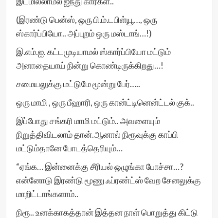
இடமில்லாமல் ஐந்து கார்கள்..
(இரண்டு பென்ஸ், ஒரு பி.ம்.டபிள்யூ…, ஒரு
ஸ்கார்ப்பியோ.. அப்புறம் ஒரு மஸ்டாங்…!)
இ.எம்.ஐ. கட்டமுடியாமல் ஸ்கார்ப்பியோ மட்டும்
அனாதையாய் நின்று கொண்டிருக்கிறது…!
சமையலுக்கு மட்டுமே மூன்று பேர்…..
ஒரு மாமி , ஒரு பீஹாரி, ஒரு கான்ட்டினென்ட்டல் குக்..
இப்போது சங்கரி மாமி மட்டும்.. அவளையும்
நிறுத்திவிடலாம் தான்.ஆனால் நிரூவுக்கு காப்பி
மட்டும்தானே போடத்தெரியும்…
“ஏங்க… இன்னைக்கு சீரியல் ஒழுங்கா போச்சா…?
என்னோடு இரண்டு மூணு ஃப்ரண்ட்ஸ் வேற சேனலுக்கு
மாறிட்டாங்களாம்..
நிரூ.. உனக்காகத்தான் இத்தன நாள் பொறுத்து கிட்டு