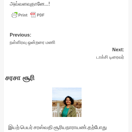
அவ்வளவுதானே…!
Post
Previous:
நள்ளிரவு ஒன்றரை மணி
navigation
Next:
டாக்சி டிரைவர்
சரசா சூரி
இயற் பெயர் சரஸ்வதி சூரியநாராயண்.தற்போது