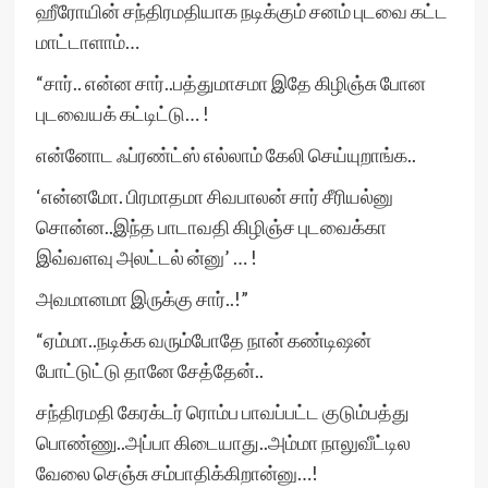
ஹீரோயின் சந்திரமதியாக நடிக்கும் சனம் புடவை கட்ட
மாட்டாளாம்…
“சார்.. என்ன சார்..பத்துமாசமா இதே கிழிஞ்சு போன
புடவையக் கட்டிட்டு… !
என்னோட ஃப்ரண்ட்ஸ் எல்லாம் கேலி செய்யுறாங்க..
‘என்னமோ. பிரமாதமா சிவபாலன் சார் சீரியல்னு
சொன்ன..இந்த பாடாவதி கிழிஞ்ச புடவைக்கா
இவ்வளவு அலட்டல் ன்னு’ … !
அவமானமா இருக்கு சார்..!”
“ஏம்மா..நடிக்க வரும்போதே நான் கண்டிஷன்
போட்டுட்டு தானே சேத்தேன்..
சந்திரமதி கேரக்டர் ரொம்ப பாவப்பட்ட குடும்பத்து
பொண்ணு..அப்பா கிடையாது..அம்மா நாலுவீட்டில
வேலை செஞ்சு சம்பாதிக்கிறான்னு…!