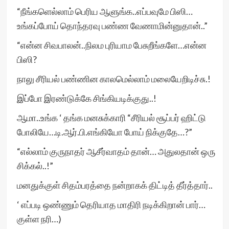
“நீங்களெல்லாம் பெரிய ஆளுங்க..எப்பவுமே பிஸி…
உங்கப்போய் தொந்தரவு பண்ண வேணாமின்னுதான்..”
“என்ன சிவபாலன்..நிலம புரியாம பேசுறீங்களே…என்ன
பிஸி?
நாலு சீரியல் பண்ணின காலமெல்லாம் மலையேறிடிச்சு.!
இப்போ இரண்டுக்கே சிங்கியடிக்குது..!
ஆமா..உங்க ‘ தங்க மனசுக்காரி “சீரியல் சூப்பர் ஹிட்டு
போலியே…டி.ஆர்.பி.எங்கியோ போய் நிக்குதே…?”
“எல்லாம் குருநாதர் ஆசீர்வாதம் தான்… அதுலதான் ஒரு
சிக்கல்..!”
மனதுக்குள் சிதம்பரத்தை நன்றாகக் திட்டித் தீர்த்தார்..
‘ எப்படி ஒண்ணும் தெரியாத மாதிரி நடிக்கிறான் பார்…
குள்ள நரி…)