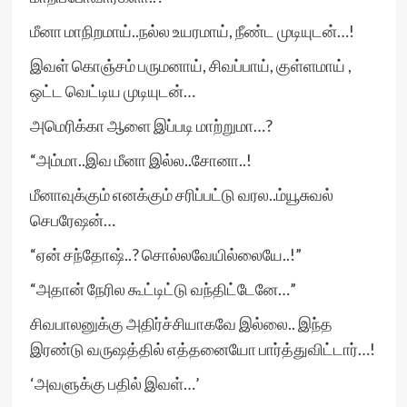
மீனா மாநிறமாய்..நல்ல உயரமாய், நீண்ட முடியுடன்…!
இவள் கொஞ்சம் பருமனாய், சிவப்பாய், குள்ளமாய் ,
ஒட்ட வெட்டிய முடியுடன்…
அமெரிக்கா ஆளை இப்படி மாற்றுமா…?
“அம்மா..இவ மீனா இல்ல..சோனா..!
மீனாவுக்கும் எனக்கும் சரிப்பட்டு வரல..ம்யூசுவல்
செபரேஷன்…
“ஏன் சந்தோஷ்..? சொல்லவேயில்லையே..!”
“அதான் நேரில கூட்டிட்டு வந்திட்டேனே…”
சிவபாலனுக்கு அதிர்ச்சியாகவே இல்லை.. இந்த
இரண்டு வருஷத்தில் எத்தனையோ பார்த்துவிட்டார்…!
‘அவளுக்கு பதில் இவள்…’