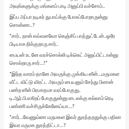
அவுங்களுக்கு மங்களம் பாடி அனுப்பி வச்சோம்..
இப்ப அப்பா நடிகர் துபாய்க்கு போகப்போறாருன்னு
சொன்னா..?
“சார்.. நான் எவ்வளவோ கெஞ்சிப் பாத்துட்டேன்..ஒரே
பிடியாக நிக்குறாரு சார்..
பையன் உடனே வரச்சொல்லி டிக்கெட் அனுப்பிட்டான்னு
சொல்றாரு சார்…!”
“இந்த வாரம் தானே அவருக்கு முக்கிய ஸீன்…மருமகள
வீட்ட விட்டு விரட்ட அவரும் பையனும் சேந்து பிளான்
பண்ற ஸீன் பிரமாதமா வரப்போகுது,
டி.ஆர்.பி.எகிறப் போகுதுன்னு டைலக்கு எல்லாம் ரெடி
பண்ணி வச்சிருக்கேனேய்யா…?
“சார்…வேணும்னா மருமகள இவர் துரத்தறதுக்கு பதிலா
இவர மருமக துரத்திட்டா…?