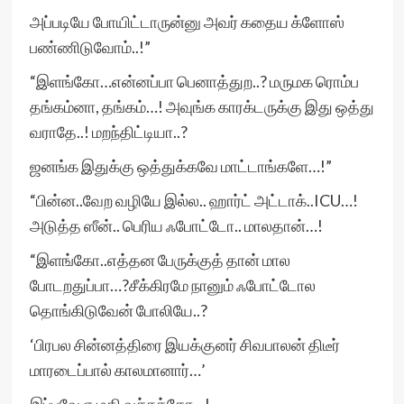
அப்படியே போயிட்டாருன்னு அவர் கதைய க்ளோஸ்
பண்ணிடுவோம்..!”
“இளங்கோ…என்னப்பா பெனாத்துற..? மருமக ரொம்ப
தங்கம்னா, தங்கம்…! அவுங்க காரக்டருக்கு இது ஒத்து
வராதே..! மறந்திட்டியா..?
ஜனங்க இதுக்கு ஒத்துக்கவே மாட்டாங்களே…!”
“பின்ன..வேற வழியே இல்ல.. ஹார்ட் அட்டாக்..ICU…!
அடுத்த ஸீன்.. பெரிய ஃபோட்டோ.. மாலதான்…!
“இளங்கோ..எத்தன பேருக்குத் தான் மால
போடறதுப்பா…?சீக்கிரமே நானும் ஃபோட்டோல
தொங்கிடுவேன் போலியே..?
‘பிரபல சின்னத்திரை இயக்குனர் சிவபாலன் திடீர்
மாரடைப்பால் காலமானார்…’