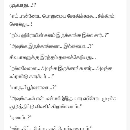
முடியாது…!?
“ஏய்..என்னோட பொறுமைய சோதிக்காத… சீக்கிரம்
சொல்லு…!
“நம்ப ஹீரோயின் சனம் இருக்காங்க இல்ல சார்..?”
“அவுங்க இருக்காங்களா…இல்லையா…?”
சிவபாலனுக்கு இரத்தம் தலைக்கேறியது…
“நல்லவேளை… அவுங்க இருக்காங்க சார்… அவுங்க
ஃப்ரண்டு காரக்டர்…!”
“யாரு..? பூர்ணாவா…?”
“அவுங்க ஃபோன் பண்ணி இந்த வார எபிசோட முடிச்சு
குடுத்திட்டு விலகிக்கிறாங்களாம்..”
“ஏனாம்..?”
“உங்க கிட்ட நேர்ல தான் சொல்லணுமாம்.”