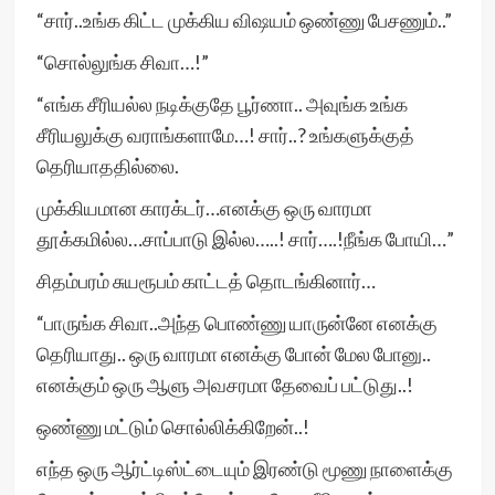
“சார்..உங்க கிட்ட முக்கிய விஷயம் ஒண்ணு பேசணும்..”
“சொல்லுங்க சிவா…!”
“எங்க சீரியல்ல நடிக்குதே பூர்ணா.. அவுங்க உங்க
சீரியலுக்கு வராங்களாமே…! சார்..? உங்களுக்குத்
தெரியாததில்லை.
முக்கியமான காரக்டர்…எனக்கு ஒரு வாரமா
தூக்கமில்ல…சாப்பாடு இல்ல…..! சார்….!நீங்க போயி…”
சிதம்பரம் சுயரூபம் காட்டத் தொடங்கினார்…
“பாருங்க சிவா..அந்த பொண்ணு யாருன்னே எனக்கு
தெரியாது.. ஒரு வாரமா எனக்கு போன் மேல போனு..
எனக்கும் ஒரு ஆளு அவசரமா தேவைப் பட்டுது..!
ஒண்ணு மட்டும் சொல்லிக்கிறேன்..!
எந்த ஒரு ஆர்ட்டிஸ்ட்டையும் இரண்டு மூணு நாளைக்கு