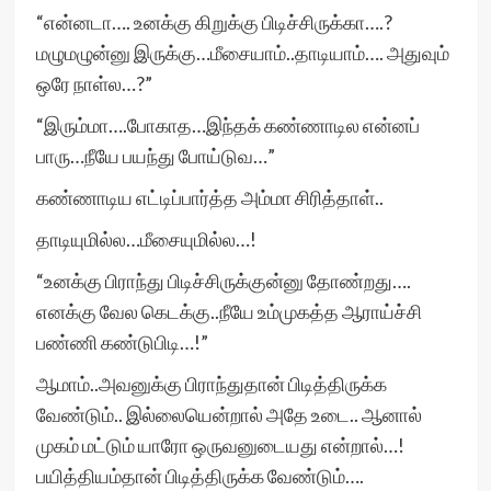
“என்னடா…. உனக்கு கிறுக்கு பிடிச்சிருக்கா….?
மழுமழுன்னு இருக்கு…மீசையாம்..தாடியாம்…. அதுவும்
ஒரே நாள்ல…?”
“இரும்மா….போகாத…இந்தக் கண்ணாடில என்னப்
பாரு…நீயே பயந்து போய்டுவ…”
கண்ணாடிய எட்டிப்பார்த்த அம்மா சிரித்தாள்..
தாடியுமில்ல…மீசையுமில்ல…!
“உனக்கு பிராந்து பிடிச்சிருக்குன்னு தோண்றது….
எனக்கு வேல கெடக்கு..நீயே உம்முகத்த ஆராய்ச்சி
பண்ணி கண்டுபிடி…!”
ஆமாம்..அவனுக்கு பிராந்துதான் பிடித்திருக்க
வேண்டும்.. இல்லையென்றால் அதே உடை.. ஆனால்
முகம் மட்டும் யாரோ ஒருவனுடையது என்றால்…!
பயித்தியம்தான் பிடித்திருக்க வேண்டும்….