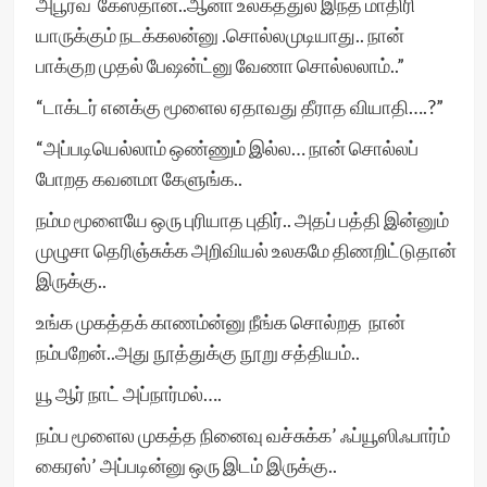
அபூர்வ கேஸ்தான்..ஆனா உலகத்துல இந்த மாதிரி
யாருக்கும் நடக்கலன்னு .சொல்லமுடியாது.. நான்
பாக்குற முதல் பேஷன்ட்னு வேணா சொல்லலாம்..”
“டாக்டர் எனக்கு மூளைல ஏதாவது தீராத வியாதி….?”
“அப்படியெல்லாம் ஒண்ணும் இல்ல… நான் சொல்லப்
போறத கவனமா கேளுங்க..
நம்ம மூளையே ஒரு புரியாத புதிர்.. அதப் பத்தி இன்னும்
முழுசா தெரிஞ்சுக்க அறிவியல் உலகமே திணறிட்டுதான்
இருக்கு..
உங்க முகத்தக் காணம்ன்னு நீங்க சொல்றத நான்
நம்பறேன்..அது நூத்துக்கு நூறு சத்தியம்..
யூ ஆர் நாட் அப்நார்மல்….
நம்ப மூளைல முகத்த நினைவு வச்சுக்க’ ஃப்யூஸிஃபார்ம்
கைரஸ்’ அப்படின்னு ஒரு இடம் இருக்கு..