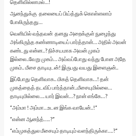
தெளிவில்லாமல்…!
ஆனந்துக்கு தலையைப் பிய்த்துக் கொள்ளலாம்
போலிருந்தது…
வெளியில் வந்தவன் தனது அறைக்குள் நுழைந்து
அங்கிருந்த கண்ணாடியைப் பார்த்தான்… அதில் அவன்
கண்டது என்ன..? நிச்சயமாக அவன் முகம்
இல்லை..வேறு முகம்… அவ்வப்போது வந்து போன அதே
முகம்.. மீசை தாடியுடன்! இருபது வயது இளைஞன்..
இப்போது தெளிவாக.. மிகத் தெளிவாக…! தன்
முகத்தைத் தடவிப் பார்த்தான்..மீசையுமில்லை…
தாடியுமில்லை…. யார் இவன்…? நான் எங்கே…?
“அம்மா ! அம்மா…உடன இங்க வாயேன்..!”
“என்ன ஆனந்த்…..?”
“எம்முகத்துல மீசையும் தாடியும் வளந்திருக்கா….?”