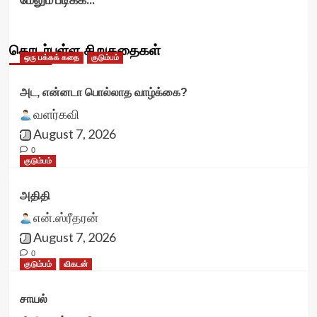
தொடர்புள்ள சிறுகதைகள்
ஒரு பக்கக் கதை
குடும்பம்
அட, என்னடா பொல்லாத வாழ்க்கை?
வளர்கவி
August 7, 2026
0
குடும்பம்
அதிதி
என்.ஸ்ரீதரன்
August 7, 2026
0
குடும்பம்
விகடன்
சாயல்