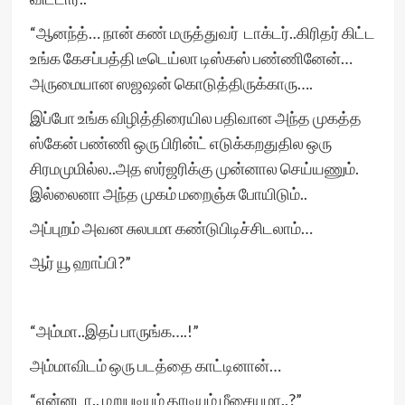
“ஆனந்த்… நான் கண் மருத்துவர் டாக்டர்..கிரிதர் கிட்ட
உங்க கேசப்பத்தி டீடெய்லா டிஸ்கஸ் பண்ணினேன்…
அருமையான ஸஜஷன் கொடுத்திருக்காரு….
இப்போ உங்க விழித்திரையில பதிவான அந்த முகத்த
ஸ்கேன் பண்ணி ஒரு பிரின்ட் எடுக்கறதுதில ஒரு
சிரமமுமில்ல..அத ஸர்ஜரிக்கு முன்னால செய்யணும்.
இல்லைனா அந்த முகம் மறைஞ்சு போயிடும்..
அப்புறம் அவன சுலபமா கண்டுபிடிச்சிடலாம்…
ஆர் யூ ஹாப்பி?”
“அம்மா..இதப் பாருங்க….!”
அம்மாவிடம் ஒரு படத்தை காட்டினான்…
“என்னடா.. மறுபடியும் தாடியும் மீசையுமா..?”