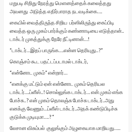
மறுபடி சிறிது நேரத்து மௌனத்தைக் கலைத்தது
அவனது அடுத்த எதிர்பாராத நடவடிக்கை….
கையில் வைத்திருந்த சிறிய பர்ஸிலிருந்து கைப்பிடி
வைத்த ஒரு முகம் பார்க்கும் கண்ணாடியை எடுத்தான்..
டாக்டர் முகத்துக்கு நேரே நீட்டினான்…!
“டாக்டர்…இதப் பாருங்க….என்ன தெரியுது..?”
கொஞ்சம் கூட பதட்டப்படாமல் டாக்டர்,
“என்னோட முகம்” என்றார்…
“எனக்கு மட்டும் ஏன் என்னோட முகம் தெரியல
டாக்டர்….ப்ளீஸ்..! சொல்லுங்க டாக்டர்… என் முகம் எங்க
போச்சு..? என் முகம் தொலஞ்சு போச்சு டாக்டர்..அது
எனக்கு வேணும்…ப்ளீஸ் டாக்டர்..அதக் கண்டுபிடிச்சு
குடுக்க முடியுமா….? “
லேசான விசும்பல் குலுங்கும் அழுகையாக மாறியது…..