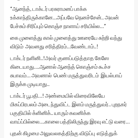
“ஆனந்த், டாக்டர் பரசுராமனப் பாக்க
உக்காந்திருக்கானே…அப்பவே நெனச்சேன்.. அவன்
பேச்சும் சிரிப்பும் கொஞ்ச நாளாய் சரியில்ல…”
கை முளைத்து கால் முளைத்து ஊரையே சுற்றி வந்து
விடும் அவனது சரித்திரம்…வேண்டாம்..!
டாக்டர் நளினி..!அவர் குணப்படுத்தாத கேஸே
கிடையாது….ஆனால் ஆனந்த் கொஞ்சம் கூச்ச
சுபாவம்… அவனால் பெண் மருத்துவரிடம் இயல்பாய்
இருக்க முடியாது..
டாக்டர் பூபதி…! அண்மையில் விரைவிலேயே
மிகப்பிரபலம் அடைந்துவிட்ட இளம் மருத்துவர்.. புறநகர்
பகுதியில் க்ளினிக்.. யாரும் கவனிக்க
வாய்ப்பில்லை….காலை பத்திலிருந்து இரவு எட்டு வரை…
புதன் கிழமை அலுவலகத்திற்கு விடுப்பு எடுத்துக்