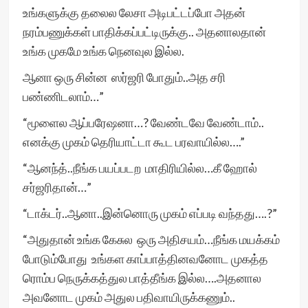
உங்களுக்கு தலைல லேசா அடிபட்டப்போ அதன்
நரம்பணுக்கள் பாதிக்கப்பட்டிருக்கு.. அதனாலதான்
உங்க முகமே உங்க நெனவுல இல்ல.
ஆனா ஒரு சின்ன ஸர்ஜரி போதும்..அத சரி
பண்ணிடலாம்…”
“மூளைல ஆப்பரேஷனா…? வேண்டவே வேண்டாம்..
எனக்கு முகம் தெரியாட்டா கூட பரவாயில்ல….”
“ஆனந்த்..நீங்க பயப்படற மாதிரியில்ல…கீ ஹோல்
சர்ஜரிதான்…”
“டாக்டர்..ஆனா..இன்னொரு முகம் எப்படி வந்தது….?”
“அதுதான் உங்க கேசுல ஒரு அதிசயம்…நீங்க மயக்கம்
போடும்போது உங்கள காப்பாத்தினவனோட முகத்த
ரொம்ப நெருக்கத்துல பாத்தீங்க இல்ல….அதனால
அவனோட முகம் அதுல பதிவாயிருக்கணும்..