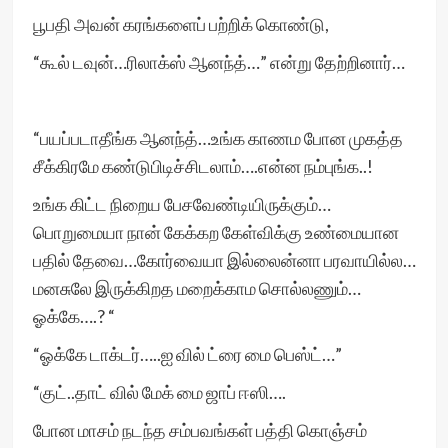
பூபதி அவன் கரங்களைப் பற்றிக் கொண்டு,
“கூல் டவுன்…ரிலாக்ஸ் ஆனந்த்…” என்று தேற்றினார்…
“பயப்படாதீங்க ஆனந்த்…உங்க காணம போன முகத்த
சீக்கிரமே கண்டுபிடிச்சிடலாம்….என்ன நம்புங்க..!
உங்க கிட்ட நிறைய பேசவேண்டியிருக்கும்…
பொறுமையா நான் கேக்கற கேள்விக்கு உண்மையான
பதில் தேவை…கோர்வையா இல்லைன்னா பரவாயில்ல…
மனசுலே இருக்கிறத மறைக்காம சொல்லணும்…
ஓக்கே….? “
“ஓக்கே டாக்டர்…..ஐ வில் ட்ரை மை பெஸ்ட்…”
“குட்..தாட் வில் மேக் மை ஜாப் ஈஸி….
போன மாசம் நடந்த சம்பவங்கள் பத்தி கொஞ்சம்