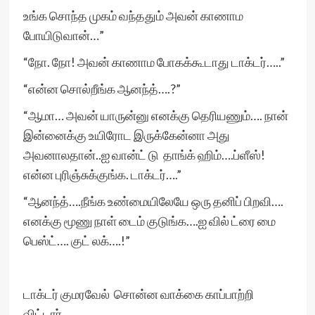
உங்க சொந்த முகம் வந்ததும் அவன் காணாம
போயிடுவான்…”
“நோ. நோ! அவன் காணாம போகக்கூடாது டாக்டர்…..”
“என்ன சொல்றீங்க ஆனந்த்….?”
“ஆமா… அவன் யாருன்னு எனக்கு தெரியணும்…. நான்
இன்னைக்கு உயிரோட இருக்கேன்னா அது
அவனாலதான்..ஐ வான்ட் டு தாங்க் ஹிம்….ப்ளீஸ்!
என்ன புரிஞ்சுக்குங்க. டாக்டர்….”
“ஆனந்த்….நீங்க உண்மையிலேயே ஒரு தனிப் பிறவி….
எனக்கு மூணு நாள் டைம் குடுங்க….ஐ வில் ட்ரை மை
பெஸ்ட்…. குட் லக்….!”
டாக்டர் குமரவேல் சொன்ன வாக்கை காப்பாற்றி
விட்டார்..