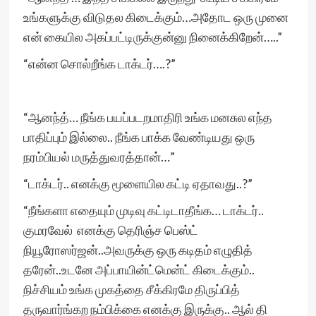
உங்களுக்கு விடுதல கிடைக்கும்…அதோட ஒரு முனை
என் கையில அகப்பட்டிருக்குன்னு நினைக்கிறேன்…..”
“என்ன சொல்றீங்க டாக்டர்….?”
“ஆனந்த்… நீங்க பயப்படறமாதிரி உங்க மனசுல எந்த
பாதிப்பும் இல்லை.. நீங்க பாக்க வேண்டியது ஒரு
நரம்பியல் மருத்துவரத்தான்…”
“டாக்டர்.. எனக்கு மூளையில கட்டி ஏதாவது..?”
“நீங்களா எதையும் முடிவு கட்டிடாதீங்க… டாக்டர்..
குமரவேல் எனக்கு தெரிஞ்ச பெஸ்ட்
நியூரோஸர்ஜன்..அவருக்கு ஒரு கடிதம் எழுதித்
தரேன்..உடனே அப்பாயின்ட்மென்ட் கிடைக்கும்..
நிச்சியம் உங்க முகத்தை சீக்கிரமே திருப்பித்
தருவார்ங்கற நம்பிக்கை எனக்கு இருக்கு.. ஆல் தி