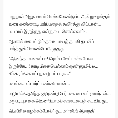
மறுநாள் அலுவலகம் செல்லவேண்டும்…அன்று உறங்கும்
வரை கண்ணாடி பார்ப்பதைத் தவிர்த்து விட்டான்…
பயமாய் இருந்தது என்றுகூட சொல்லலாம்..
ஆனால் கை மட்டும் தாடையைத் தடவி தடவிப்
பார்த்துக் கொண்டேயிருந்தது…
“ஆனந்த் ..என்னப்பா! ரொம்ப லேட்டாச்சு போல
இருக்கே…! தாடி மீசை யெல்லாம் ஒண்ணுமில்ல…
சீக்கிரம் கெளம்புற வழியப் பாரு…”
பைக்கை ஸ்டார்ட் பண்ணினான்…
வழியில் தெரிந்த ஓரிரண்டு பேர் கையை கட்டினார்கள்…
மறுபடியும் கை அவனறியாமல் தாடையைத் தடவியது..
ஆஃபீசில் வழக்கம்போல்’ குட் மார்னிங் ஆனந்த்‘