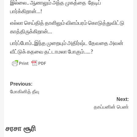
இல்லை.. ஆனாலும் அந்த முகத்தை தேடிப்
பார்க்கிறான்…!
எல்லா செய்தித் தாளிலும் விளம்பரம் கொடுத்துவிட்டு
காத்திருக்கிறான்…
பார்ப்போம்..இந்த முறையும் அதிர்ஷ்ட தேவதை அவன்
வீட்டுக் கதவை தட்டாமலா போகும்…..?
Post
Previous:
மோகினித் தீவு
navigation
Next:
தகப்பனின் பெண்
சரசா சூரி