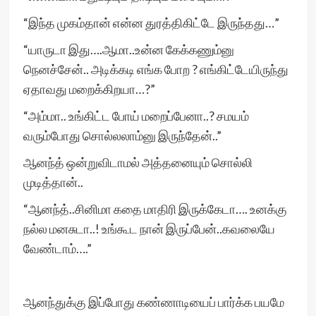
“இந்த முகம்தான் என்ன துரத்திகிட்டே இருந்தது…”
“யாருடா இது….ஆமா..உன்ன கேக்கணும்னு
நெனச்சேன்.. அடிக்கடி எங்க போற ? எங்கிட்டேயிருந்து
ஏதாவது மறைக்கிறயா…?”
“அம்மா.. உங்கிட்ட போய் மறைப்பேனா..? சமயம்
வரும்போது சொல்லலாம்னு இருந்தேன்..”
ஆனந்த் ஒன்றுவிடாமல் அத்தனையும் சொல்லி
முடித்தான்..
“ஆனந்த்..சினிமா கதை மாதிரி இருக்கேடா…. உனக்கு
நல்ல மனசுடா..! உங்கூட நான் இருப்பேன்..கவலையே
வேண்டாம்….”
ஆனந்துக்கு இப்போது கண்ணாடியைப் பார்க்க பயமே