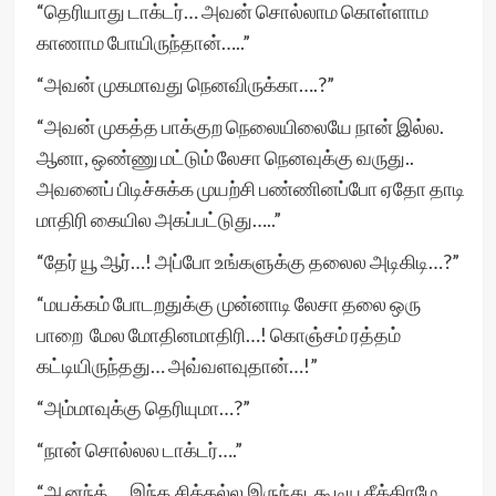
“தெரியாது டாக்டர்… அவன் சொல்லாம கொள்ளாம
காணாம போயிருந்தான்…..”
“அவன் முகமாவது நெனவிருக்கா….?”
“அவன் முகத்த பாக்குற நெலையிலையே நான் இல்ல.
ஆனா, ஒண்ணு மட்டும் லேசா நெனவுக்கு வருது..
அவனைப் பிடிச்சுக்க முயற்சி பண்ணினப்போ ஏதோ தாடி
மாதிரி கையில அகப்பட்டுது…..”
“தேர் யூ ஆர்…! அப்போ உங்களுக்கு தலைல அடிகிடி…?”
“மயக்கம் போடறதுக்கு முன்னாடி லேசா தலை ஒரு
பாறை மேல மோதினமாதிரி…! கொஞ்சம் ரத்தம்
கட்டியிருந்தது… அவ்வளவுதான்…!”
“அம்மாவுக்கு தெரியுமா…?”
“நான் சொல்லல டாக்டர்….”
“ஆனந்த் … இந்த சிக்கல்ல இருந்து கூடிய சீக்கிரமே