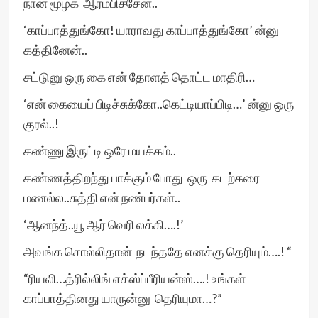
நான் மூழ்க ஆரம்பிச்சேன்..
‘காப்பாத்துங்கோ! யாராவது காப்பாத்துங்கோ’ ன்னு
கத்தினேன்..
சட்டுனு ஒரு கை என் தோளத் தொட்ட மாதிரி…
‘என் கையைப் பிடிச்சுக்கோ..கெட்டியாப்பிடி…’ ன்னு ஒரு
குரல்..!
கண்ணு இருட்டி ஒரே மயக்கம்..
கண்ணத்திறந்து பாக்கும் போது ஒரு கடற்கரை
மணல்ல..சுத்தி என் நண்பர்கள்..
‘ஆனந்த்..யூ ஆர் வெரி லக்கி….!’
அவங்க சொல்லிதான் நடந்ததே எனக்கு தெரியும்….! “
“ரியலி…த்ரில்லிங் எக்ஸ்ப்பீரியன்ஸ்….! உங்கள்
காப்பாத்தினது யாருன்னு தெரியுமா…?”