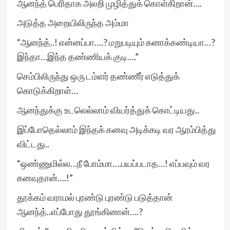
ஆனந்த் பெரிதாக அலறி முழித்துக் கொள்கிறான்….
அடுத்த அறையிலிருந்த அம்மா
“ஆனந்த்..! என்னப்பா….? மறுபடியும் கனாக்கண்டியா…?
இந்தா…இந்த தண்ணியக் குடி….”
செம்பிலிருந்து ஒரு டம்ளர் தண்ணீர் எடுத்துக்
கொடுக்கிறாள்…
ஆனந்துக்கு உடலெல்லாம் வியர்த்துக் கொட்டியது..
இப்போதெல்லாம் இந்தக் கனவு அடிக்கடி வர ஆரம்பித்து
விட்டது..
“ஒண்ணுமில்ல…நீ போம்மா….பயப்படாத…! எப்பவும் வர
கனவுதான்….!”
தூக்கம் வராமல் புரண்டு புரண்டு படுத்தான்
ஆனந்த்..எப்போது தூங்கினான்….?