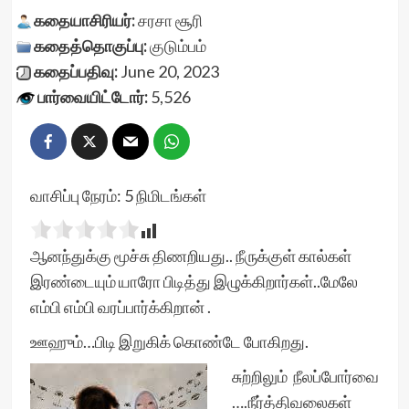
கதையாசிரியர்:
சரசா சூரி
கதைத்தொகுப்பு:
குடும்பம்
கதைப்பதிவு:
June 20, 2023
பார்வையிட்டோர்:
5,526
வாசிப்பு நேரம்:
5
நிமிடங்கள்
ஆனந்துக்கு மூச்சு திணறியது.. நீருக்குள் கால்கள்
இரண்டையும் யாரோ பிடித்து இழுக்கிறார்கள்..மேலே
எம்பி எம்பி வரப்பார்க்கிறான் .
ஊஹும்…பிடி இறுகிக் கொண்டே போகிறது.
சுற்றிலும் நீலப்போர்வை
….நீர்த்திவலைகள்