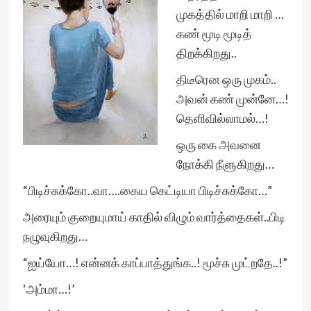
முகத்தில் மாறி மாறி …
கண் மூடி மூடித்
திறக்கிறது..
திடீரென ஒரு முகம்..
அவன் கண் முன்னே…!
தெளிவில்லாமல்…!
ஒரு கை அவனை
நோக்கி நீளுகிறது…
“பிடிச்சுக்கோ..வா….கைய கெட்டியா பிடிச்சுக்கோ…”
அரையும் குறையுமாய் காதில் விழும் வார்த்தைகள்..பிடி
நழுவுகிறது…
“ஐய்யோ…! என்னக் காப்பாத்துங்க..! மூச்சு முட்றதே..!”
‘அம்மா…!’