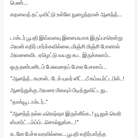
பெண்…
கதவைத் தட்டிவிட்டு உள்ளே நுழைந்தான் ஆனந்த்…
டாக்டர் பூபதி இவ்வளவு இளமையாக இருப்பாரென்று
அவன் எதிர் பார்க்கவில்லை..மிஞ்சி மிஞ்சி போனால்
அவனைவிட ஏழெட்டு வயது கூட இருக்கலாம்..
ஒரு நண்பனிடம் பேசுவதைப் போல பேசலாம்…
“ஆனந்த்.. கமான்.. டேக் யுவர் ஸீட்…பீ கம்ஃபர்ட்டபிள்..!
ஆனந்துக்கு அவரை மிகவும் பிடித்துவிட்டது..
“தாங்யூ டாக்டர்..”
“ஆனந்த் நல்ல ஃரெஷ்ஷா இருக்கீங்க..! யூ லுக் வெரி
ஸ்மார்ட்…ம்ம்ம்…சொல்லுங்க…!”
உடனே பேச்சு வரவில்லை… பூபதி எதிர்பார்த்த