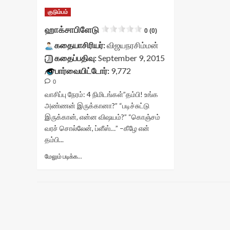
குடும்பம்
ஹாக்சாபிளேடு
0 (0)
கதையாசிரியர்:
விஜயநரசிம்மன்
கதைப்பதிவு:
September 9, 2015
பார்வையிட்டோர்:
9,772
0
வாசிப்பு நேரம்:
4
நிமிடங்கள்
”தம்பி! உங்க
அண்ணன் இருக்கானா?” “படிச்சுட்டு
இருக்கான், என்ன விஷயம்?” “கொஞ்சம்
வரச் சொல்லேன், ப்ளீஸ்…” –கீழே என்
தம்பி...
Read
மேலும் படிக்க...
more
about
ஹாக்சாபிளேடு<div
class="yasr-
vv-
stars-
title-