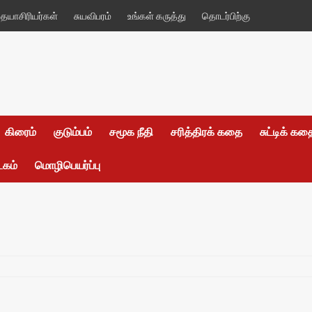
யாசிரியர்கள்
சுயவிபரம்
உங்கள் கருத்து
தொடர்பிற்கு
கிரைம்
குடும்பம்
சமூக நீதி
சரித்திரக் கதை
சுட்டிக் க
டகம்
மொழிபெயர்ப்பு