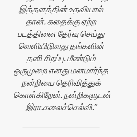
ாரன்
இத்தளத்தின் உதவியால்
தான். கதைக்கு ஏற்ற
தள
படத்தினை தேர்வு செய்து
எனக
வெளியிடுவது தங்களின்
எ
தனி சிறப்பு. மீண்டும்
வாச
ஒருமுறை எனது மனமார்ந்த
தளம
நன்றியை தெரிவித்துக்
அ
கொள்கிறேன். நன்றிகளுடன்
செ
இரா.கலைச்செல்வி.