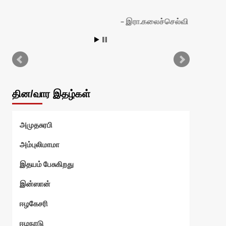
இரா.கலைச்செல்வி
தின/வார இதழ்கள்
அமுதசுரபி
அம்புலிமாமா
இதயம் பேசுகிறது
இன்ஸான்
ஈழகேசரி
ஈழநாடு