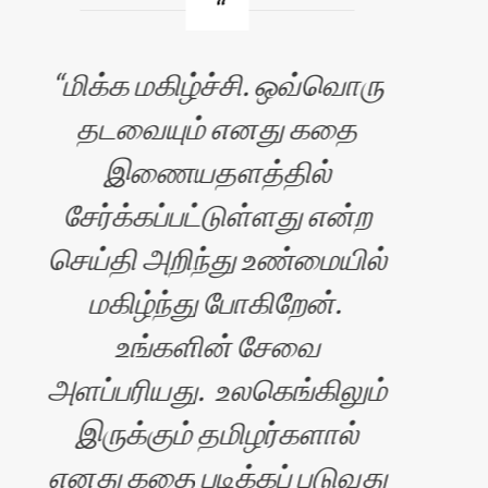
மிக்க மகிழ்ச்சி. ஒவ்வொரு
வண
தடவையும் எனது கதை
இணையதளத்தில்
சி
சேர்க்கப்பட்டுள்ளது என்ற
படி
செய்தி அறிந்து உண்மையில்
மகிழ்ந்து போகிறேன்.
உங்களின் சேவை
அளப்பரியது. உலகெங்கிலும்
மகி
இருக்கும் தமிழர்களால்
எனது கதை படிக்கப் படுவது
கதை