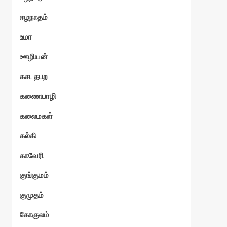
ஈழநாதம்
உமா
ஊழியன்
கசடதபற
கணையாழி
கலைமகள்
கல்கி
காவேரி
குங்குமம்
குமுதம்
கோகுலம்