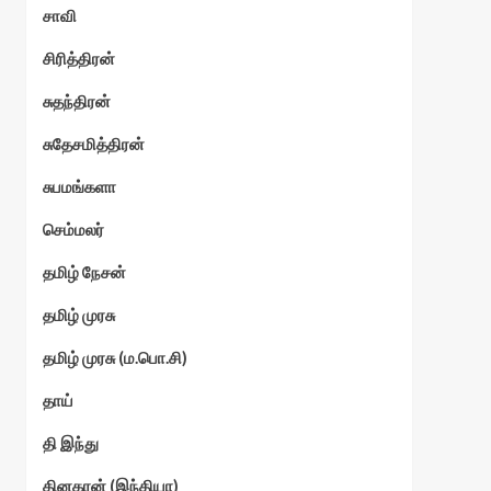
சாவி
சிரித்திரன்
சுதந்திரன்
சுதேசமித்திரன்
சுபமங்களா
செம்மலர்
தமிழ் நேசன்
தமிழ் முரசு
தமிழ் முரசு (ம.பொ.சி)
தாய்
தி இந்து
தினகரன் (இந்தியா)