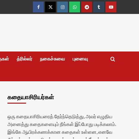
Facebook
Twitter
Instagram
Whatsapp
Telegram
Tumblr
YouTube
தைகள்
த்ரில்லர்
நகைச்சுவை
புனைவு
கதையாசிரியர்கள்
ஒரு கதையாசிரியரைத் தேர்ந்தெடுத்து, அவர் எழுதிய
அனைத்து கதைகளையும் நீங்கள் இப்போது படிக்கலாம்.
இங்கே ஆயிரக்கணக்கான கதைகள் உள்ளன, எனவே