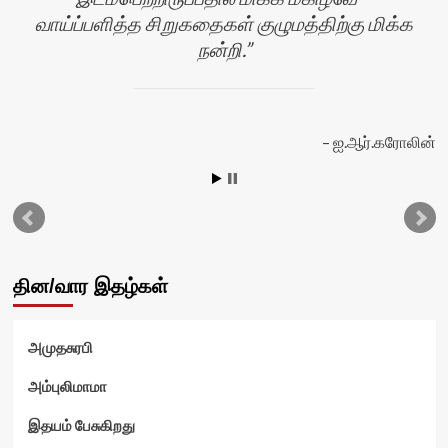
வாய்ப்பளித்த சிறுகதைகள் குழுமத்திற்கு மிக்க
நன்றி.
ஐ.ஆர்.கரோலின்
வி
தின/வார இதழ்கள்
அமுதசுரபி
அம்புலிமாமா
இதயம் பேசுகிறது