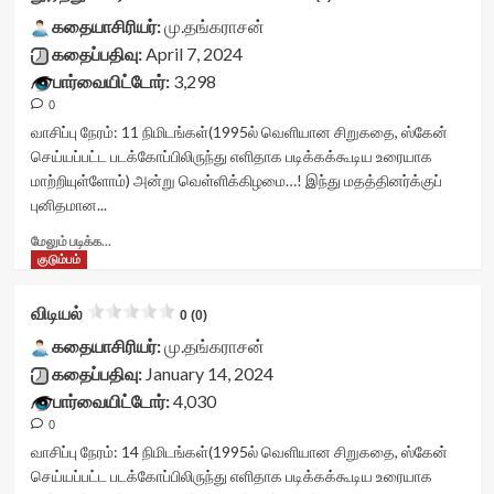
class="yasr-
data-
votes-
vv-
கதையாசிரியர்:
மு.தங்கராசன்
readonly-
readonly-
stars-
கதைப்பதிவு:
April 7, 2024
attribute='true'
rater-
title-
பார்வையிட்டோர்:
3,298
>
276f13a468c4a'
container">
</div>
data-
0
<div
<span
rating='0'
class='yasr-
வாசிப்பு நேரம்:
11
நிமிடங்கள்
(1995ல் வெளியான சிறுகதை, ஸ்கேன்
class='yasr-
data-
stars-
செய்யப்பட்ட படக்கோப்பிலிருந்து எளிதாக படிக்கக்கூடிய உரையாக
stars-
rater-
title
மாற்றியுள்ளோம்) அன்று வெள்ளிக்கிழமை…! இந்து மதத்தினர்க்குப்
title-
starsize='16'
yasr-
புனிதமான...
average'>0
data-
rater-
(0)
rater-
stars'
Read
மேலும் படிக்க...
</span>
postid='46418'
id='yasr-
more
குடும்பம்
</div>
data-
visitor-
about
rater-
votes-
தூரத்துப்
விடியல்
readonly='true'
readonly-
0 (0)
பார்வையில்….!
data-
rater-
<div
கதையாசிரியர்:
மு.தங்கராசன்
readonly-
1a7d8f2446646'
class="yasr-
கதைப்பதிவு:
January 14, 2024
attribute='true'
data-
vv-
>
பார்வையிட்டோர்:
4,030
rating='0'
stars-
</div>
data-
0
title-
<span
rater-
container">
வாசிப்பு நேரம்:
14
நிமிடங்கள்
(1995ல் வெளியான சிறுகதை, ஸ்கேன்
class='yasr-
starsize='16'
<div
செய்யப்பட்ட படக்கோப்பிலிருந்து எளிதாக படிக்கக்கூடிய உரையாக
stars-
data-
class='yasr-