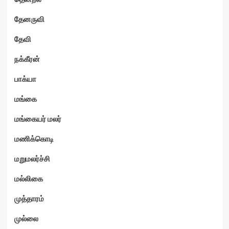
தேனருவி
தேவி
நக்கீரன்
பாக்யா
மங்கை
மங்கையர் மலர்
மணிக்கொடி
மறுமலர்ச்சி
மல்லிகை
முத்தாரம்
முல்லை