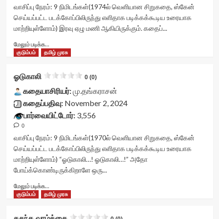
<div
வாசிப்பு நேரம்:
9
நிமிடங்கள்
(1974ல் வெளியான சிறுகதை, ஸ்கேன்
class='yasr-
செய்யப்பட்ட படக்கோப்பிலிருந்து எளிதாக படிக்கக்கூடிய உரையாக
stars-
மாற்றியுள்ளோம்) இரவு ஏழு மணி ஆகியிருக்கும். கதைப்...
title
yasr-
Read
மேலும் படிக்க...
rater-
more
குடும்பம்
தமிழ் முரசு
stars'
about
id='yasr-
உலர்ந்த
ஓடுகாலி
0 (0)
visitor-
உதடுகள்<div
votes-
class="yasr-
கதையாசிரியர்:
மு.தங்கராசன்
readonly-
vv-
கதைப்பதிவு:
November 2, 2024
rater-
stars-
பார்வையிட்டோர்:
3,556
84aa0614f3f67'
title-
data-
0
container">
rating='0'
<div
வாசிப்பு நேரம்:
9
நிமிடங்கள்
(1970ல் வெளியான சிறுகதை, ஸ்கேன்
data-
class='yasr-
செய்யப்பட்ட படக்கோப்பிலிருந்து எளிதாக படிக்கக்கூடிய உரையாக
rater-
stars-
மாற்றியுள்ளோம்) “ஓடுகாலி…! ஓடுகாலி…!” அதோ
starsize='16'
title
போய்க்கொண்டிருக்கிறாளே ஒரு...
data-
yasr-
rater-
rater-
Read
மேலும் படிக்க...
postid='46492'
stars'
more
குடும்பம்
தமிழ் முரசு
data-
id='yasr-
about
rater-
visitor-
ஓடுகாலி<div
கசந்த வாழ்க்கை
readonly='true'