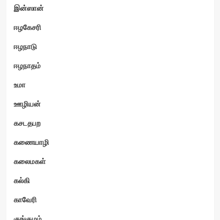
இன்ஸான்
ஈழகேசரி
ஈழநாடு
ஈழநாதம்
உமா
ஊழியன்
கசடதபற
கணையாழி
கலைமகள்
கல்கி
காவேரி
குங்குமம்