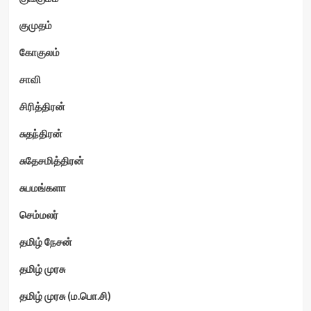
குமுதம்
கோகுலம்
சாவி
சிரித்திரன்
சுதந்திரன்
சுதேசமித்திரன்
சுபமங்களா
செம்மலர்
தமிழ் நேசன்
தமிழ் முரசு
தமிழ் முரசு (ம.பொ.சி)