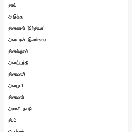
தாய்
தி இந்து
தினகரன் (இந்தியா)
தினகரன் (இலங்கை)
தினக்குரல்
தினத்தந்தி
தினமணி
தினபூமி
தினமலர்
திராவிடநாடு
தீபம்
தென்றல்