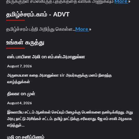
திருக்குறள் சமஸ்கிருத புத்தகத்தை வாங்க அணுகவும்
More
»
தமிழ்ச்சரம்.காம் - ADVT
தமிழ்ச்சரம் பற்றி அறிந்து கொள்ள...
More
»
உங்கள் கருத்து
எஸ். பாயிஸா அலி
on
எம்.எஸ்.அமானுல்லா
August 7, 2026
அருமையான கதை அமானுல்லா sir அவர்களுக்கு மனம் நிறைந்த
வாழ்த்துக்கள்
திலகா
on
முள்
August 4, 2026
இசுலாமிய சட்டம் ஆண்கள் செய்யும் பிழைக்கு பெண்களை தண்டிக்கிறது. அது
அரபு நாட்டு அசிங்கச் சட்டம். தமிழ் நாட்டுக்கு சரிவராது. ஜே எம் சாலி அழகாக
எடுத்துச்…
மதி
on
சனிப்பிணம்