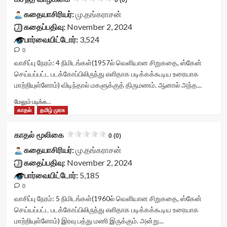
votes-
0 (0)
class="yasr-
data-
readonly-
vv-
கதையாசிரியர்:
மு.தங்கராசன்
readonly-
rater-
stars-
கதைப்பதிவு:
November 2, 2024
attribute='true'
394a8f6461784'
title-
>
பார்வையிட்டோர்:
3,524
data-
container">
</div>
rating='0'
0
<div
<span
data-
class='yasr-
வாசிப்பு நேரம்:
4
நிமிடங்கள்
(1957ல் வெளியான சிறுகதை, ஸ்கேன்
class='yasr-
rater-
stars-
செய்யப்பட்ட படக்கோப்பிலிருந்து எளிதாக படிக்கக்கூடிய உரையாக
stars-
starsize='16'
title
மாற்றியுள்ளோம்) விடிந்தால் மகளுக்குத் திருமணம். ஆனால் அந்த...
title-
data-
yasr-
average'>0
rater-
rater-
Read
மேலும் படிக்க...
(0)
postid='46491'
stars'
more
காதல்
தமிழ் முரசு
</span>
data-
id='yasr-
about
</div>
rater-
visitor-
கசந்த
காதல் மூலிகை
readonly='true'
0 (0)
votes-
வாழ்க்கை<div
data-
readonly-
class="yasr-
கதையாசிரியர்:
மு.தங்கராசன்
readonly-
rater-
vv-
கதைப்பதிவு:
November 2, 2024
attribute='true'
46f7d7f841ad6'
stars-
>
பார்வையிட்டோர்:
5,185
data-
title-
</div>
rating='0'
0
container">
<span
data-
<div
வாசிப்பு நேரம்:
5
நிமிடங்கள்
(1960ல் வெளியான சிறுகதை, ஸ்கேன்
class='yasr-
rater-
class='yasr-
செய்யப்பட்ட படக்கோப்பிலிருந்து எளிதாக படிக்கக்கூடிய உரையாக
stars-
starsize='16'
stars-
மாற்றியுள்ளோம்) இரவு பத்து மணி இருக்கும். அன்று...
title-
data-
title