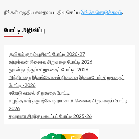
readonly-
data-
attribute='true'
rating='0'
நீங்கள் எழுதிய கதையை பதிவு செய்ய
இங்கே சொடுக்கவும்
.
>
data-
</div>
rater-
<span
starsize='16'
போட்டி அறிவிப்பு
class='yasr-
data-
stars-
rater-
title-
postid='42513'
average'>0
data-
குவிகம் குறும் புதினப் போட்டி 2026-27
(0)
rater-
</span>
readonly='true'
கந்தர்வன் நினைவு சிறுகதை போட்டி 2026
</div>
data-
துகள் நடத்தும் சிறுகதைப் போட்டி -2026
readonly-
அந்திமழை இளங்கோவன் நினைவு இளையோர் சிறுகதைப்
attribute='true'
போட்டி -2026
>
</div>
ஈரோடு வாசல் சிறுகதை போட்டி
<span
எழுத்தாளர் தனுஷ்கோடி ராமசாமி நினைவு சிறுகதைப் போட்டி -
class='yasr-
2026
stars-
title-
சஹானா சிறந்த படைப்புப் போட்டி 2025-26
average'>0
(0)
</span>
</div>