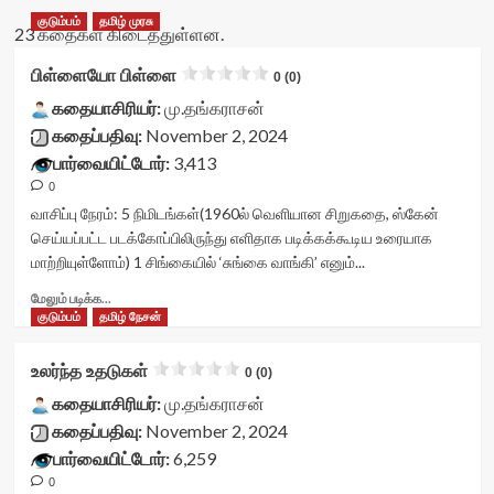
குடும்பம்
தமிழ் முரசு
23 கதைகள் கிடைத்துள்ளன.
பிள்ளையோ பிள்ளை
0 (0)
கதையாசிரியர்:
மு.தங்கராசன்
கதைப்பதிவு:
November 2, 2024
பார்வையிட்டோர்:
3,413
0
வாசிப்பு நேரம்:
5
நிமிடங்கள்
(1960ல் வெளியான சிறுகதை, ஸ்கேன்
செய்யப்பட்ட படக்கோப்பிலிருந்து எளிதாக படிக்கக்கூடிய உரையாக
மாற்றியுள்ளோம்) 1 சிங்கையில் ‘சுங்கை வாங்கி’ எனும்...
Read
மேலும் படிக்க...
more
குடும்பம்
தமிழ் நேசன்
about
பிள்ளையோ
உலர்ந்த உதடுகள்
0 (0)
பிள்ளை<div
class="yasr-
கதையாசிரியர்:
மு.தங்கராசன்
vv-
கதைப்பதிவு:
November 2, 2024
stars-
பார்வையிட்டோர்:
6,259
title-
0
container">