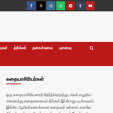
Facebook
Twitter
Instagram
Whatsapp
Telegram
Tumblr
YouTube
தைகள்
த்ரில்லர்
நகைச்சுவை
புனைவு
கதையாசிரியர்கள்
ஒரு கதையாசிரியரைத் தேர்ந்தெடுத்து, அவர் எழுதிய
அனைத்து கதைகளையும் நீங்கள் இப்போது படிக்கலாம்.
இங்கே ஆயிரக்கணக்கான கதைகள் உள்ளன, எனவே