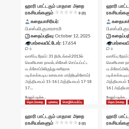
ஹாரி பாட்டரும் பாதாள அறை
ஹாரி பாட்
ரகசியங்களும்
ரகசியங்கள
0 (0)
கதையாசிரியர்:
கதையாசி
பி.எஸ்.வி.குமாரசாமி
பி.எஸ்.வி.க
கதைப்பதிவு:
October 12, 2025
கதைப்பத
பார்வையிட்டோர்:
17,654
பார்வையி
0
0
வாசிப்பு நேரம்:
31
நிமிடங்கள்
2013ல்
வாசிப்பு நேரம்
வெளியான நாவல், ஸ்கேன் செய்யப்பட்ட
வெளியான நாவ
படக்கோப்பிலிருந்து எளிதாக
படக்கோப்பிலி
படிக்கக்கூடிய உரையாக மாற்றியுள்ளோம்)
படிக்கக்கூடி
அத்தியாயம் 15-16 | அத்தியாயம் 17-18
அத்தியாயம் 1
17....
16 | அத்தியா
Read
மேலும் படிக்க...
மேலும் படிக்க...
more
தொடர்கதை
புனைவு
மொழிபெயர்ப்பு
தொடர்கதை
about
ஹாரி
ஹ
ஹாரி பாட்டரும் பாதாள அறை
ஹாரி பாட்
பாட்டரும்
ப
ரகசியங்களும்
ரகசியங்கள
பாதாள
0 (0)