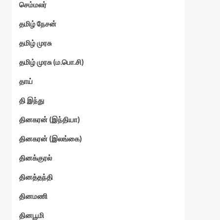
செம்மலர்
தமிழ் நேசன்
தமிழ் முரசு
தமிழ் முரசு (ம.பொ.சி)
தாய்
தி இந்து
தினகரன் (இந்தியா)
தினகரன் (இலங்கை)
தினக்குரல்
தினத்தந்தி
தினமணி
தினபூமி