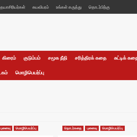
யாசிரியர்கள்
சுயவிபரம்
உங்கள் கருத்து
தொடர்பிற்கு
கிரைம்
குடும்பம்
சமூக நீதி
சரித்திரக் கதை
சுட்டிக் க
டகம்
மொழிபெயர்ப்பு
புனைவு
மொழிபெயர்ப்பு
தொடர்கதை
புனைவு
மொழிபெயர்ப்பு