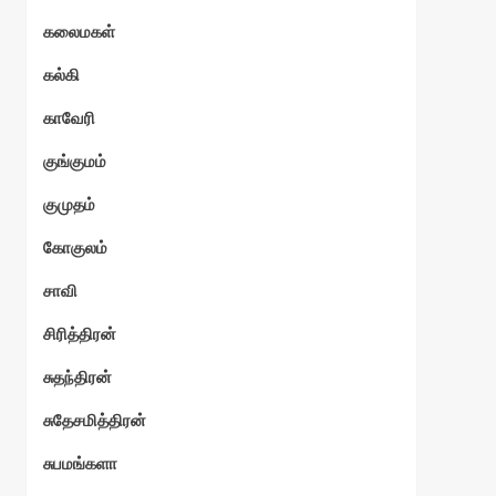
கலைமகள்
கல்கி
காவேரி
குங்குமம்
குமுதம்
கோகுலம்
சாவி
சிரித்திரன்
சுதந்திரன்
சுதேசமித்திரன்
சுபமங்களா