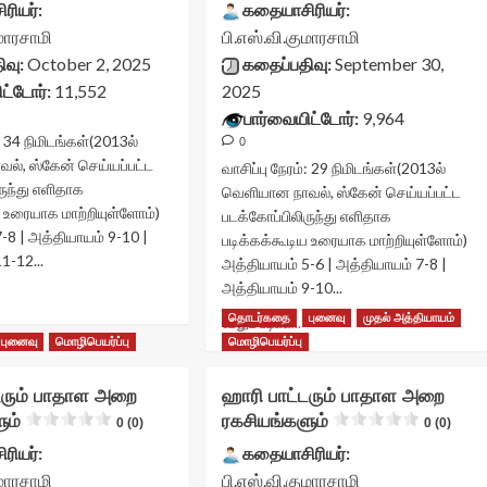
அறை
அறை
ரியர்:
கதையாசிரியர்:
கசியங்களும்<div
ரகசியங்களும்<div
ுமாரசாமி
பி.எஸ்.வி.குமாரசாமி
lass="yasr-
class="yasr-
ிவு:
October 2, 2025
கதைப்பதிவு:
September 30,
v-
vv-
tars-
stars-
ட்டோர்:
11,552
2025
itle-
title-
பார்வையிட்டோர்:
9,964
ontainer">
container">
:
34
நிமிடங்கள்
(2013ல்
0
div
<div
ல், ஸ்கேன் செய்யப்பட்ட
lass='yasr-
class='yasr-
வாசிப்பு நேரம்:
29
நிமிடங்கள்
(2013ல்
tars-
stars-
ருந்து எளிதாக
வெளியான நாவல், ஸ்கேன் செய்யப்பட்ட
itle
title
ய உரையாக மாற்றியுள்ளோம்)
படக்கோப்பிலிருந்து எளிதாக
asr-
yasr-
-8 | அத்தியாயம் 9-10 |
படிக்கக்கூடிய உரையாக மாற்றியுள்ளோம்)
ater-
rater-
1-12...
அத்தியாயம் 5-6 | அத்தியாயம் 7-8 |
tars'
stars'
அத்தியாயம் 9-10...
d='yasr-
id='yasr-
Read
isitor-
visitor-
more
தொடர்கதை
புனைவு
முதல் அத்தியாயம்
Read
மேலும் படிக்க...
otes-
votes-
about
more
புனைவு
மொழிபெயர்ப்பு
மொழிபெயர்ப்பு
eadonly-
readonly-
ாரி
about
ater-
rater-
ாட்டரும்
ஹாரி
30679ae75686d'
8a66027d90217'
டரும் பாதாள அறை
ஹாரி பாட்டரும் பாதாள அறை
பாதாள
பாட்டரும்
ata-
data-
அறை
ும்
ரகசியங்களும்
0 (0)
பாதாள
0 (0)
ating='0'
rating='0'
கசியங்களும்<div
அறை
ரியர்:
கதையாசிரியர்:
ata-
data-
lass="yasr-
ரகசியங்களும்<div
ater-
rater-
ுமாரசாமி
பி.எஸ்.வி.குமாரசாமி
v-
class="yasr-