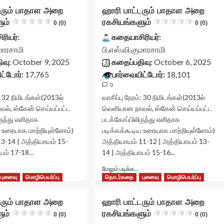
டரும் பாதாள அறை
ஹாரி பாட்டரும் பாதாள அறை
ும்
ரகசியங்களும்
0 (0)
0 (0)
ரியர்:
கதையாசிரியர்:
ுமாரசாமி
பி.எஸ்.வி.குமாரசாமி
ிவு:
October 9, 2025
கதைப்பதிவு:
October 6, 2025
ட்டோர்:
17,765
பார்வையிட்டோர்:
18,101
0
:
32
நிமிடங்கள்
(2013ல்
வாசிப்பு நேரம்:
30
நிமிடங்கள்
(2013ல்
ல், ஸ்கேன் செய்யப்பட்ட
வெளியான நாவல், ஸ்கேன் செய்யப்பட்ட
ருந்து எளிதாக
படக்கோப்பிலிருந்து எளிதாக
ய உரையாக மாற்றியுள்ளோம்)
படிக்கக்கூடிய உரையாக மாற்றியுள்ளோம்)
3-14 | அத்தியாயம் 15-
அத்தியாயம் 11-12 | அத்தியாயம் 13-
யம் 17-18...
14 | அத்தியாயம் 15-16...
Read
Read
மேலும் படிக்க...
more
more
புனைவு
மொழிபெயர்ப்பு
தொடர்கதை
புனைவு
மொழிபெயர்ப்பு
about
about
ாரி
ஹாரி
டரும் பாதாள அறை
ஹாரி பாட்டரும் பாதாள அறை
ாட்டரும்
பாட்டரும்
ும்
ரகசியங்களும்
பாதாள
0 (0)
பாதாள
0 (0)