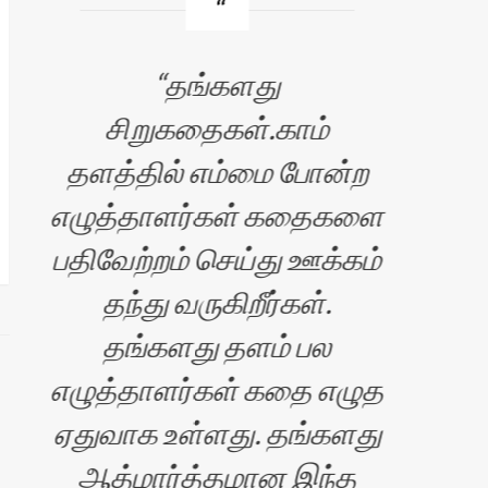
தங்களது
சி
சிறுகதைகள்.காம்
தளத்தில் எம்மை போன்ற
பெர
எழுத்தாளர்கள் கதைகளை
அதி
பதிவேற்றம் செய்து ஊக்கம்
க
தந்து வருகிறீர்கள்.
மட
தங்களது தளம் பல
சி
எழுத்தாளர்கள் கதை எழுத
ஏதுவாக உள்ளது. தங்களது
ஆத்மார்த்தமான இந்த
க