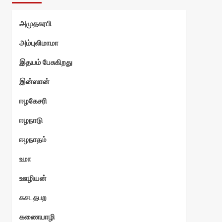
அமுதசுரபி
அம்புலிமாமா
இதயம் பேசுகிறது
இன்ஸான்
ஈழகேசரி
ஈழநாடு
ஈழநாதம்
உமா
ஊழியன்
கசடதபற
கணையாழி