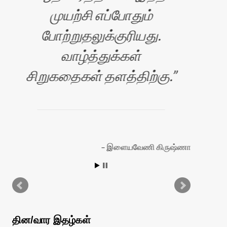
முயற்சி எப்போதும்
போற்றுதலுக்குரியது.
வாழ்த்துக்கள்
ப
சிறுகதைகள் தளத்திற்கு.
சே
நெ
இளையவேணி கிருஷ்ணா
ரன்
தின/வார இதழ்கள்