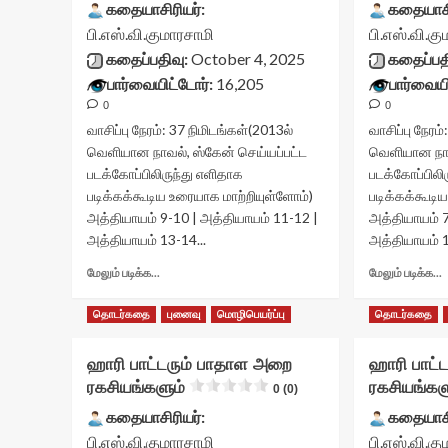
அறை
கதையாசிரியர்:
கதையாசி
ரகசியங்களும்<div
ர
பி.எஸ்.வி.குமாரசாமி
பி.எஸ்.வி.க
class="yasr-
c
கதைப்பதிவு:
October 4, 2025
கதைப்பத
vv-
v
stars-
s
பார்வையிட்டோர்:
16,205
பார்வையி
title-
t
0
0
container">
c
வாசிப்பு நேரம்:
37
நிமிடங்கள்
(2013ல்
வாசிப்பு நேரம்
<div
<
வெளியான நாவல், ஸ்கேன் செய்யப்பட்ட
வெளியான நாவ
class='yasr-
c
stars-
s
படக்கோப்பிலிருந்து எளிதாக
படக்கோப்பிலி
title
t
படிக்கக்கூடிய உரையாக மாற்றியுள்ளோம்)
படிக்கக்கூடி
yasr-
y
அத்தியாயம் 9-10 | அத்தியாயம் 11-12 |
அத்தியாயம் 7
rater-
r
அத்தியாயம் 13-14...
அத்தியாயம் 1
stars'
s
id='yasr-
i
Read
மேலும் படிக்க...
மேலும் படிக்க...
visitor-
v
more
votes-
v
about
தொடர்கதை
புனைவு
மொழிபெயர்ப்பு
தொடர்கதை
readonly-
r
ஹாரி
ஹ
rater-
r
பாட்டரும்
ப
6ae87dc68817d'
ஹாரி பாட்டரும் பாதாள அறை
ஹாரி பாட்
பாதாள
data-
d
அறை
ரகசியங்களும்
ரகசியங்கள
0 (0)
rating='0'
r
ரகசியங்களும்<div
ர
கதையாசிரியர்:
கதையாசி
data-
d
class="yasr-
c
rater-
r
பி.எஸ்.வி.குமாரசாமி
பி.எஸ்.வி.க
vv-
v