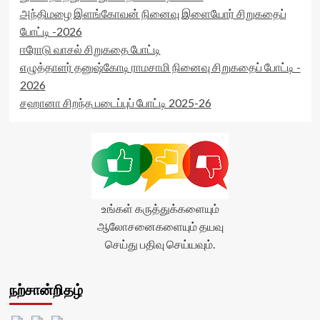
</span>
அந்திமழை இளங்கோவன் நினைவு இளையோர் சிறுகதைப்
rater-
</div>
readonly='true'
போட்டி -2026
data-
ஈரோடு வாசல் சிறுகதை போட்டி
readonly-
எழுத்தாளர் தனுஷ்கோடி ராமசாமி நினைவு சிறுகதைப் போட்டி -
attribute='true'
>
2026
</div>
சஹானா சிறந்த படைப்புப் போட்டி 2025-26
<span
class='yasr-
stars-
title-
average'>0
(0)
</span>
</div>
உங்கள் கருத்துக்களையும்
ஆலோசனைகளையும் தயவு
செய்து பதிவு செய்யவும்.
நற்சான்றிதழ்