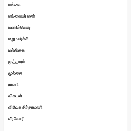
மங்கை
மங்கையர் மலர்
மணிக்கொடி
மறுமலர்ச்சி
மல்லிகை
முத்தாரம்
முல்லை
ராணி
விகடன்
விவேக சிந்தாமணி
வீரகேசரி