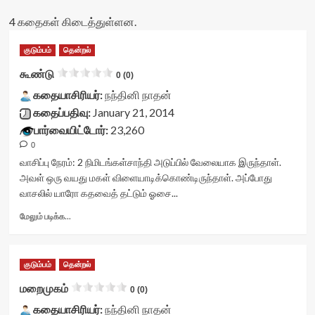
4 கதைகள் கிடைத்துள்ளன.
குடும்பம்
தென்றல்
கூண்டு
0 (0)
கதையாசிரியர்:
நந்தினி நாதன்
கதைப்பதிவு:
January 21, 2014
பார்வையிட்டோர்:
23,260
0
வாசிப்பு நேரம்:
2
நிமிடங்கள்
சாந்தி அடுப்பில் வேலையாக இருந்தாள்.
அவள் ஒரு வயது மகள் விளையாடிக்கொண்டிருந்தாள். அப்போது
வாசலில் யாரோ கதவைத் தட்டும் ஓசை...
Read
மேலும் படிக்க...
more
about
கூண்டு<div
குடும்பம்
தென்றல்
class="yasr-
vv-
மறைமுகம்
0 (0)
stars-
கதையாசிரியர்:
title-
நந்தினி நாதன்