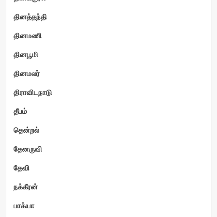
தினத்தந்தி
தினமணி
தினபூமி
தினமலர்
திராவிடநாடு
தீபம்
தென்றல்
தேனருவி
தேவி
நக்கீரன்
பாக்யா