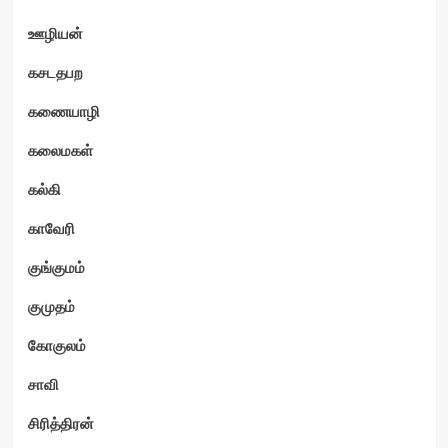
ஊழியன்
கசடதபற
கணையாழி
கலைமகள்
கல்கி
காவேரி
குங்குமம்
குமுதம்
கோகுலம்
சாவி
சிரித்திரன்