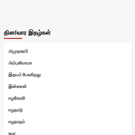
தின/வார இதழ்கள்
அமுதசுரபி
அம்புலிமாமா
இதயம் பேசுகிறது
இன்ஸான்
ஈழகேசரி
ஈழநாடு
ஈழநாதம்
உமா