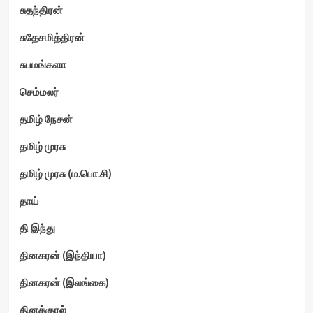
சுதந்திரன்
சுதேசமித்திரன்
சுபமங்களா
செம்மலர்
தமிழ் நேசன்
தமிழ் முரசு
தமிழ் முரசு (ம.பொ.சி)
தாய்
தி இந்து
தினகரன் (இந்தியா)
தினகரன் (இலங்கை)
தினக்குரல்