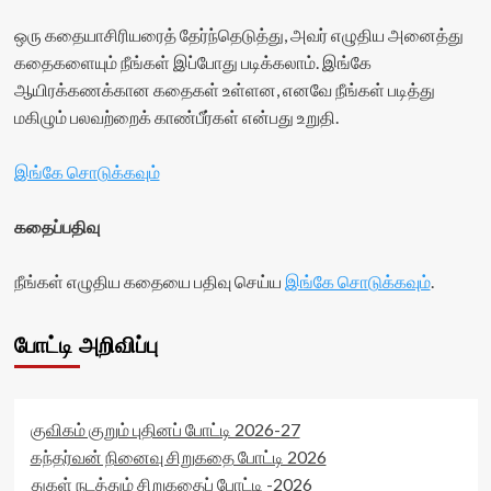
class='yasr-
rater-
title-
stars-
4a837ca2266b4'
container">
ஒரு கதையாசிரியரைத் தேர்ந்தெடுத்து, அவர் எழுதிய அனைத்து
title-
data-
<div
கதைகளையும் நீங்கள் இப்போது படிக்கலாம். இங்கே
average'>0
rating='0'
class='yasr-
ஆயிரக்கணக்கான கதைகள் உள்ளன, எனவே நீங்கள் படித்து
(0)
data-
stars-
</span>
rater-
title
மகிழும் பலவற்றைக் காண்பீர்கள் என்பது உறுதி.
</div>
starsize='16'
yasr-
data-
rater-
இங்கே சொடுக்கவும்
rater-
stars'
postid='17636'
id='yasr-
data-
visitor-
கதைப்பதிவு
rater-
votes-
readonly='true'
readonly-
நீங்கள் எழுதிய கதையை பதிவு செய்ய
data-
இங்கே சொடுக்கவும்
.
rater-
readonly-
caa46f234eb72'
attribute='true'
data-
போட்டி அறிவிப்பு
>
rating='0'
</div>
data-
<span
rater-
class='yasr-
starsize='16'
stars-
data-
குவிகம் குறும் புதினப் போட்டி 2026-27
title-
rater-
கந்தர்வன் நினைவு சிறுகதை போட்டி 2026
average'>0
postid='17648'
துகள் நடத்தும் சிறுகதைப் போட்டி -2026
(0)
data-