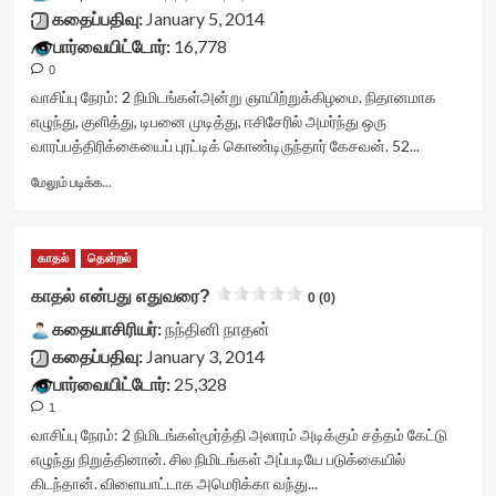
container">
கதைப்பதிவு:
January 5, 2014
<div
பார்வையிட்டோர்:
16,778
class='yasr-
0
stars-
title
வாசிப்பு நேரம்:
2
நிமிடங்கள்
அன்று ஞாயிற்றுக்கிழமை. நிதானமாக
yasr-
எழுந்து, குளித்து, டிபனை முடித்து, ஈசிசேரில் அமர்ந்து ஒரு
rater-
வாரப்பத்திரிக்கையைப் புரட்டிக் கொண்டிருந்தார் கேசவன். 52...
stars'
id='yasr-
Read
மேலும் படிக்க...
visitor-
more
votes-
about
readonly-
மறைமுகம்<div
காதல்
தென்றல்
rater-
class="yasr-
146782b3a4ab7'
vv-
காதல் என்பது எதுவரை?
0 (0)
data-
stars-
rating='0'
கதையாசிரியர்:
title-
நந்தினி நாதன்
data-
container">
கதைப்பதிவு:
January 3, 2014
rater-
<div
பார்வையிட்டோர்:
25,328
starsize='16'
class='yasr-
1
data-
stars-
rater-
title
வாசிப்பு நேரம்:
2
நிமிடங்கள்
மூர்த்தி அலாரம் அடிக்கும் சத்தம் கேட்டு
postid='17654'
yasr-
எழுந்து நிறுத்தினான். சில நிமிடங்கள் அப்படியே படுக்கையில்
data-
rater-
கிடந்தான். விளையாட்டாக அமெரிக்கா வந்து...
rater-
stars'