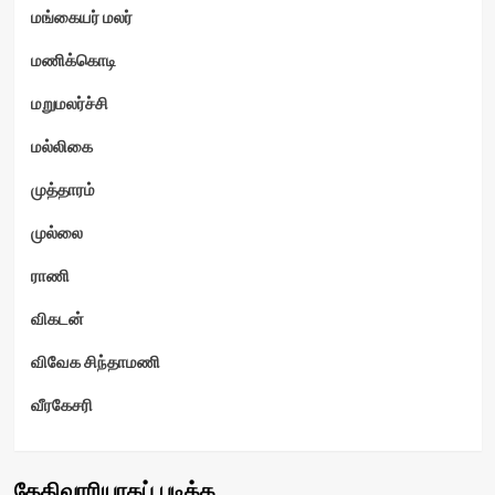
மங்கையர் மலர்
மணிக்கொடி
மறுமலர்ச்சி
மல்லிகை
முத்தாரம்
முல்லை
ராணி
விகடன்
விவேக சிந்தாமணி
வீரகேசரி
தேதிவாரியாகப் படிக்க