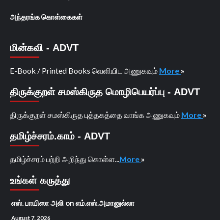
அந்தரங்க கொள்கைகள்
மின்கவி - ADVT
E-Book / Printed Books வெளியிட அணுகவும்
More
»
திருக்குறள் சமஸ்கிருத மொழிபெயர்ப்பு - ADVT
திருக்குறள் சமஸ்கிருத புத்தகத்தை வாங்க அணுகவும்
More
»
தமிழ்ச்சரம்.காம் - ADVT
தமிழ்ச்சரம் பற்றி அறிந்து கொள்ள...
More
»
உங்கள் கருத்து
எஸ். பாயிஸா அலி
on
எம்.எஸ்.அமானுல்லா
August 7, 2026