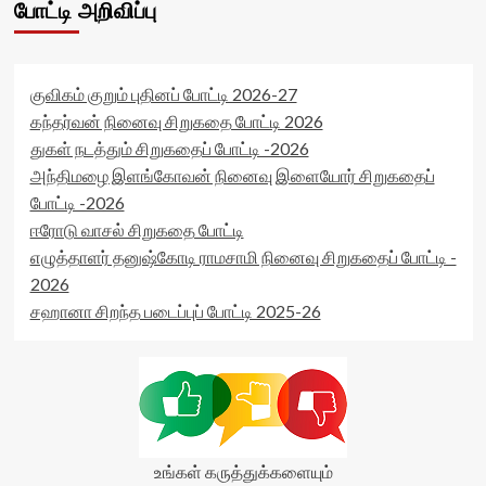
போட்டி அறிவிப்பு
</div>
data-
<span
rating='0'
class='yasr-
data-
stars-
rater-
title-
starsize='16'
குவிகம் குறும் புதினப் போட்டி 2026-27
average'>0
data-
கந்தர்வன் நினைவு சிறுகதை போட்டி 2026
(0)
rater-
துகள் நடத்தும் சிறுகதைப் போட்டி -2026
</span>
postid='11639'
</div>
அந்திமழை இளங்கோவன் நினைவு இளையோர் சிறுகதைப்
data-
rater-
போட்டி -2026
readonly='true'
ஈரோடு வாசல் சிறுகதை போட்டி
data-
எழுத்தாளர் தனுஷ்கோடி ராமசாமி நினைவு சிறுகதைப் போட்டி -
readonly-
attribute='true'
2026
>
சஹானா சிறந்த படைப்புப் போட்டி 2025-26
</div>
<span
class='yasr-
stars-
title-
average'>0
(0)
</span>
உங்கள் கருத்துக்களையும்
</div>