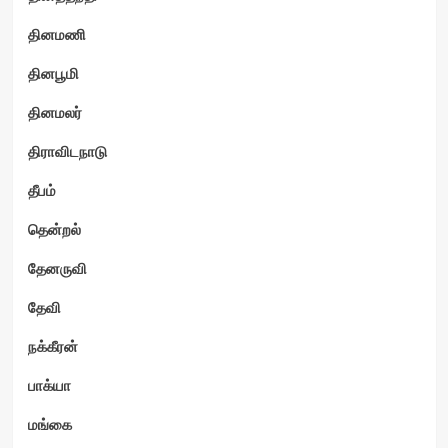
தினமணி
தினபூமி
தினமலர்
திராவிடநாடு
தீபம்
தென்றல்
தேனருவி
தேவி
நக்கீரன்
பாக்யா
மங்கை