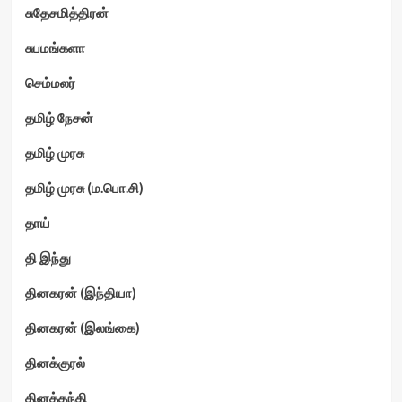
சுதேசமித்திரன்
சுபமங்களா
செம்மலர்
தமிழ் நேசன்
தமிழ் முரசு
தமிழ் முரசு (ம.பொ.சி)
தாய்
தி இந்து
தினகரன் (இந்தியா)
தினகரன் (இலங்கை)
தினக்குரல்
தினத்தந்தி