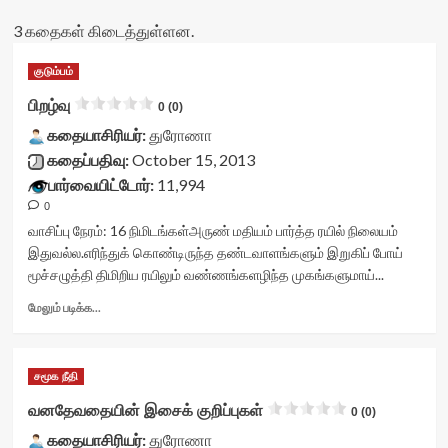
3 கதைகள் கிடைத்துள்ளன.
குடும்பம்
பிறழ்வு
0 (0)
கதையாசிரியர்:
துரோணா
கதைப்பதிவு:
October 15, 2013
பார்வையிட்டோர்:
11,994
0
வாசிப்பு நேரம்:
16
நிமிடங்கள்
அருண் மதியம் பார்த்த ரயில் நிலையம்
இதுவல்ல.எரிந்துக் கொண்டிருந்த தண்டவாளங்களும் இறுகிப் போய்
மூச்சழுத்தி திமிறிய ரயிலும் வண்ணங்களழிந்த முகங்களுமாய்...
Read
மேலும் படிக்க...
more
about
பிறழ்வு<div
சமூக நீதி
class="yasr-
vv-
வனதேவதையின் இசைக் குறிப்புகள்
0 (0)
stars-
கதையாசிரியர்:
title-
துரோணா