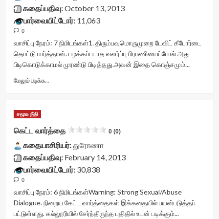
container">
கதைப்பதிவு:
October 13, 2013
<div
பார்வையிட்டோர்:
11,063
class='yasr-
0
stars-
title
வாசிப்பு நேரம்:
7
நிமிடங்கள்
1. திரும்பவுமொருமுறை டேவிட் கீபோர்டை
yasr-
தொட்டு பார்த்தான். பழக்கப்படாத வளர்ப்பு பிராணியைப்போல் அது
rater-
பிடிகொடுக்காமல் முரண்டு பிடித்தது.அவன் இதை கொஞ்சமும்...
stars'
id='yasr-
Read
மேலும் படிக்க...
visitor-
more
votes-
about
readonly-
வனதேவதையின்
சமூக நீதி
rater-
இசைக்
67e0daca77262'
குறிப்புகள்<div
கெட்ட வார்த்தை
0 (0)
data-
class="yasr-
rating='0'
கதையாசிரியர்:
vv-
துரோணா
data-
stars-
கதைப்பதிவு:
February 14, 2013
rater-
title-
பார்வையிட்டோர்:
30,838
starsize='16'
container">
0
data-
<div
rater-
class='yasr-
வாசிப்பு நேரம்:
6
நிமிடங்கள்
Warning: Strong Sexual/Abuse
postid='16591'
stars-
Dialogue. நிறைய கேட்ட வார்த்தைகள் இக்கதையில் பயன்படுத்தப்
data-
title
பட்டுள்ளது. கல்லூரியில் சேர்ந்திருந்த புதிதில் உடன் படிக்கும்...
rater-
yasr-