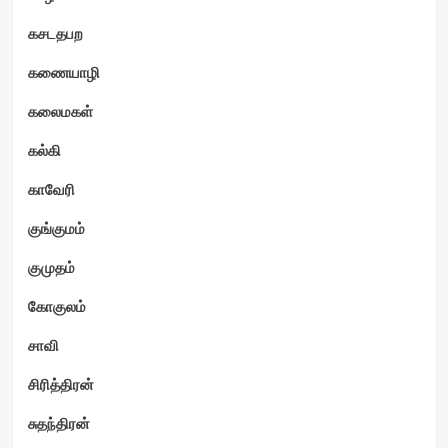
கசடதபற
கணையாழி
கலைமகள்
கல்கி
காவேரி
குங்குமம்
குமுதம்
கோகுலம்
சாவி
சிரித்திரன்
சுதந்திரன்