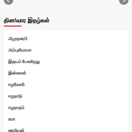
தின/வார இதழ்கள்
அமுதசுரபி
வி
அம்புலிமாமா
இதயம் பேசுகிறது
இன்ஸான்
ஈழகேசரி
ஈழநாடு
ஈழநாதம்
உமா
ஊழியன்