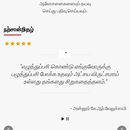
ஆலோசனைகளையும் தயவு
செய்து பதிவு செய்யவும்.
நற்சான்றிதழ்
எழுத்துப்பசி கொண்டு ஏங்குவோருக்கு
பழுத்துப்பசி போக்க உதவும் அட்சய விருட்சமாய்
உள்ளது தங்களது சிறுகதைத்தளம்.
அன்னூர் கே.ஆர்.வேலுச்சாமி