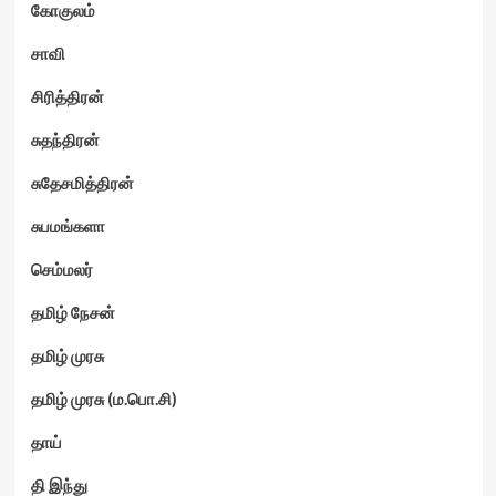
கோகுலம்
சாவி
சிரித்திரன்
சுதந்திரன்
சுதேசமித்திரன்
சுபமங்களா
செம்மலர்
தமிழ் நேசன்
தமிழ் முரசு
தமிழ் முரசு (ம.பொ.சி)
தாய்
தி இந்து