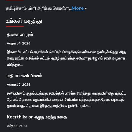
தமிழ்ச்சரம் பற்றி அறிந்து கொள்ள...
More
»
உங்கள் கருத்து
திலகா
on
முள்
August 4, 2026
இசுலாமிய சட்டம் ஆண்கள் செய்யும் பிழைக்கு பெண்களை தண்டிக்கிறது. அது
அரபு நாட்டு அசிங்கச் சட்டம். தமிழ் நாட்டுக்கு சரிவராது. ஜே எம் சாலி அழகாக
எடுத்துச்…
மதி
on
சனிப்பிணம்
August 2, 2026
சனிப்பிணம் குறும்படத்தை சமீபத்தில் பார்க்க நேர்ந்தது. கதையின் மீது ஏற்பட்ட
ஆர்வம் அதனை உருவாக்கிய கதையாசிரியரின் புத்தகத்தைத் தேடிப் படிக்கத்
தூண்டியது. அதனை இந்தத்தளத்தில் வழங்கி, படிக்க…
Keerthika
on
எழுத மறந்த கதை
July 31, 2026