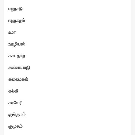
ஈழநாடு
ஈழநாதம்
உமா
ஊழியன்
கசடதபற
கணையாழி
கலைமகள்
கல்கி
காவேரி
குங்குமம்
குமுதம்