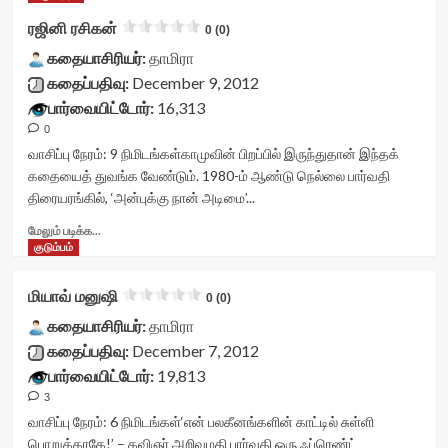
votes-
data-
vv-
ரஜினி ரசிகன்
0 (0)
readonly-
readonly-
stars-
rater-
கதையாசிரியர்:
attribute='true'
title-
தாமிரா
c634eeb47c53a'
>
container">
கதைப்பதிவு:
December 9, 2012
data-
</div>
<div
பார்வையிட்டோர்:
16,313
rating='0'
<span
class='yasr-
data-
0
class='yasr-
stars-
rater-
stars-
title
வாசிப்பு நேரம்:
9
நிமிடங்கள்
காமுவின் பிறப்பில் இருந்துதான் இந்தக்
starsize='16'
title-
yasr-
கதையைத் துவங்க வேண்டும். 1980-ம் ஆண்டு நெல்லை பார்வதி
data-
average'>0
rater-
திரையரங்கில், ‘அன்புக்கு நான் அடிமை’...
rater-
(0)
stars'
postid='9587'
</span>
id='yasr-
Read
மேலும் படிக்க...
data-
</div>
visitor-
more
குடும்பம்
rater-
votes-
about
readonly='true'
readonly-
ரஜினி
மியாவ் மனுஷி
0 (0)
data-
rater-
ரசிகன்<div
readonly-
b6e46e3c7ae32'
class="yasr-
கதையாசிரியர்:
தாமிரா
attribute='true'
data-
vv-
கதைப்பதிவு:
December 7, 2012
>
rating='0'
stars-
பார்வையிட்டோர்:
19,813
</div>
data-
title-
<span
rater-
3
container">
class='yasr-
starsize='16'
<div
வாசிப்பு நேரம்:
6
நிமிடங்கள்
‘என் பலகீனங்களின் காட்டில் சுள்ளி
stars-
data-
class='yasr-
பொறுக்காதே!’ – கவிஞர் அறிவுமதி பார்வதி ஒரு ஃப்ரெண்ட்