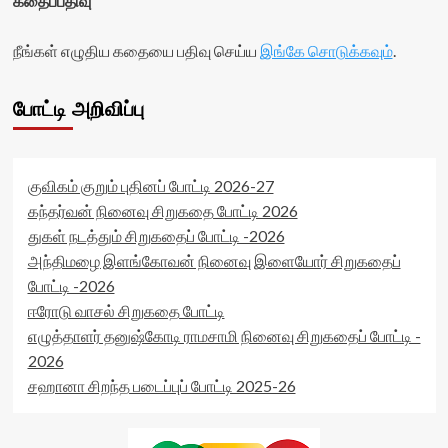
கதைப்பதிவு
</span>
rater-
votes-
</div>
readonly='true'
readonly-
நீங்கள் எழுதிய கதையை பதிவு செய்ய
data-
இங்கே சொடுக்கவும்
.
rater-
readonly-
4e3eca7304066'
attribute='true'
data-
போட்டி அறிவிப்பு
>
rating='0'
</div>
data-
<span
rater-
class='yasr-
starsize='16'
stars-
data-
குவிகம் குறும் புதினப் போட்டி 2026-27
title-
rater-
கந்தர்வன் நினைவு சிறுகதை போட்டி 2026
average'>0
postid='7376'
துகள் நடத்தும் சிறுகதைப் போட்டி -2026
(0)
data-
</span>
அந்திமழை இளங்கோவன் நினைவு இளையோர் சிறுகதைப்
rater-
</div>
readonly='true'
போட்டி -2026
data-
ஈரோடு வாசல் சிறுகதை போட்டி
readonly-
எழுத்தாளர் தனுஷ்கோடி ராமசாமி நினைவு சிறுகதைப் போட்டி -
attribute='true'
>
2026
</div>
சஹானா சிறந்த படைப்புப் போட்டி 2025-26
<span
class='yasr-
stars-