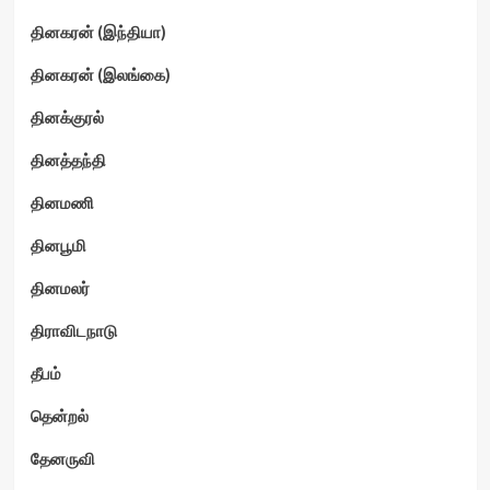
தினகரன் (இந்தியா)
தினகரன் (இலங்கை)
தினக்குரல்
தினத்தந்தி
தினமணி
தினபூமி
தினமலர்
திராவிடநாடு
தீபம்
தென்றல்
தேனருவி