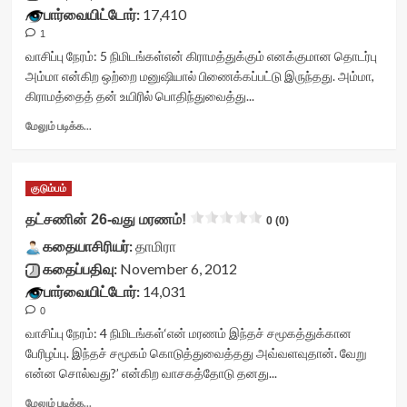
stars-
பார்வையிட்டோர்:
17,410
attribute='true'
7ed3a4e376e23'
title-
>
data-
1
container">
</div>
rating='0'
<div
வாசிப்பு நேரம்:
5
நிமிடங்கள்
என் கிராமத்துக்கும் எனக்குமான தொடர்பு
<span
data-
class='yasr-
அம்மா என்கிற ஒற்றை மனுஷியால் பிணைக்கப்பட்டு இருந்தது. அம்மா,
class='yasr-
rater-
stars-
கிராமத்தைத் தன் உயிரில் பொதிந்துவைத்து...
stars-
starsize='16'
title
title-
data-
yasr-
Read
மேலும் படிக்க...
average'>0
rater-
rater-
more
(0)
postid='9138'
stars'
about
</span>
data-
id='yasr-
கெளுத்தி
</div>
rater-
குடும்பம்
visitor-
மீன்<div
readonly='true'
votes-
class="yasr-
தட்சணின் 26-வது மரணம்!
0 (0)
data-
readonly-
vv-
readonly-
rater-
கதையாசிரியர்:
stars-
தாமிரா
attribute='true'
3ef73049694ea'
title-
கதைப்பதிவு:
November 6, 2012
>
data-
container">
பார்வையிட்டோர்:
14,031
</div>
rating='0'
<div
<span
data-
0
class='yasr-
class='yasr-
rater-
stars-
வாசிப்பு நேரம்:
4
நிமிடங்கள்
‘என் மரணம் இந்தச் சமூகத்துக்கான
stars-
starsize='16'
title
பேரிழப்பு. இந்தச் சமூகம் கொடுத்துவைத்தது அவ்வளவுதான். வேறு
title-
data-
yasr-
என்ன சொல்வது?’ என்கிற வாசகத்தோடு தனது...
average'>0
rater-
rater-
(0)
postid='9095'
stars'
Read
மேலும் படிக்க...