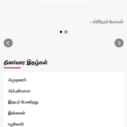
ஸ்ரீதேவி மோகன்
தின/வார இதழ்கள்
அமுதசுரபி
அம்புலிமாமா
இதயம் பேசுகிறது
ம்
இன்ஸான்
ஈழகேசரி