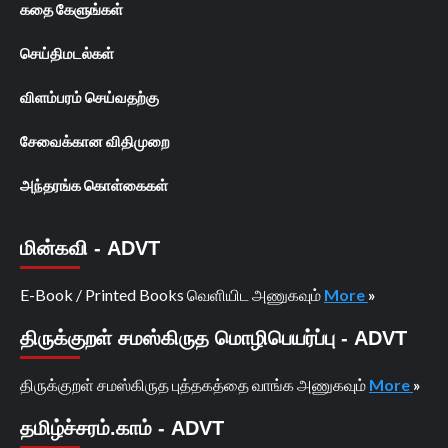
கதை கேளுங்கள்
செய்திமடல்கள்
விளம்பரம் செய்வதற்கு
சேவைக்கான விதிமுறை
அந்தரங்க கொள்கைகள்
மின்கவி - ADVT
E-Book / Printed Books வெளியிட அணுகவும்
More
»
திருக்குறள் சமஸ்கிருத மொழிபெயர்ப்பு - ADVT
திருக்குறள் சமஸ்கிருத புத்தகத்தை வாங்க அணுகவும்
More
»
தமிழ்ச்சரம்.காம் - ADVT