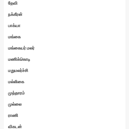
தேவி
நக்கீரன்
பாக்யா
மங்கை
மங்கையர் மலர்
மணிக்கொடி
மறுமலர்ச்சி
மல்லிகை
முத்தாரம்
முல்லை
ராணி
விகடன்