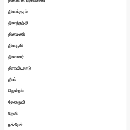
தினக்குரல்
தினத்தந்தி
தினமணி
தினபூமி
தினமலர்
திராவிடநாடு
தீபம்
தென்றல்
தேனருவி
தேவி
நக்கீரன்