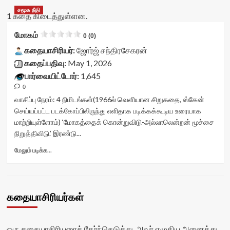
சமூக நீதி
1 கதை கிடைத்துள்ளன.
மோகம்
0 (0)
கதையாசிரியர்:
ஜோர்ஜ் சந்திரசேகரன்
கதைப்பதிவு:
May 1, 2026
பார்வையிட்டோர்:
1,645
0
வாசிப்பு நேரம்:
4
நிமிடங்கள்
(1966ல் வெளியான சிறுகதை, ஸ்கேன்
செய்யப்பட்ட படக்கோப்பிலிருந்து எளிதாக படிக்கக்கூடிய உரையாக
மாற்றியுள்ளோம்) ‘மோகத்தைக் கொன்றுவிடு-அல்லாலென்றன் மூச்சை
நிறுத்திவிடு.’ இரண்டு...
Read
மேலும் படிக்க...
more
about
மோகம்<div
class="yasr-
கதையாசிரியர்கள்
vv-
stars-
title-
container">
ஒரு கதையாசிரியரைத் தேர்ந்தெடுத்து, அவர் எழுதிய அனைத்து