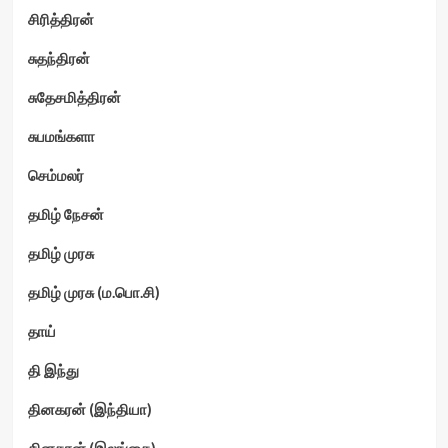
சிரித்திரன்
சுதந்திரன்
சுதேசமித்திரன்
சுபமங்களா
செம்மலர்
தமிழ் நேசன்
தமிழ் முரசு
தமிழ் முரசு (ம.பொ.சி)
தாய்
தி இந்து
தினகரன் (இந்தியா)
தினகரன் (இலங்கை)