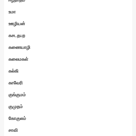
உமா
ஊழியன்
கசடதபற
கணையாழி
கலைமகள்
கல்கி
காவேரி
குங்குமம்
குமுதம்
கோகுலம்
சாவி