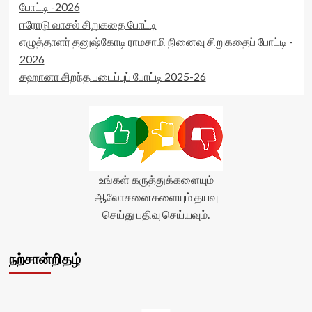
readonly='true'
போட்டி -2026
data-
ஈரோடு வாசல் சிறுகதை போட்டி
readonly-
எழுத்தாளர் தனுஷ்கோடி ராமசாமி நினைவு சிறுகதைப் போட்டி -
attribute='true'
>
2026
</div>
சஹானா சிறந்த படைப்புப் போட்டி 2025-26
<span
class='yasr-
stars-
title-
average'>0
(0)
</span>
</div>
உங்கள் கருத்துக்களையும்
ஆலோசனைகளையும் தயவு
செய்து பதிவு செய்யவும்.
நற்சான்றிதழ்