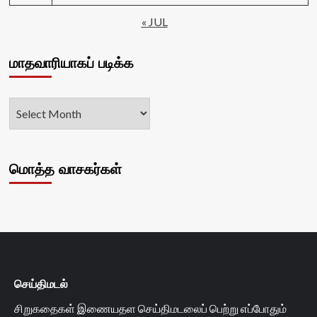
« JUL
மாதவாரியாகப் படிக்க
மொத்த வாசகர்கள்
செய்திமடல்
சிறுகதைகள் இணையதள செய்திமடலைப் பெற்று எப்போதும்