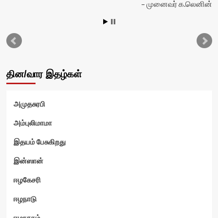
முனைவர் க.லெனின்
தின/வார இதழ்கள்
அமுதசுரபி
அம்புலிமாமா
இதயம் பேசுகிறது
இன்ஸான்
ஈழகேசரி
ஈழநாடு
ஈழநாதம்