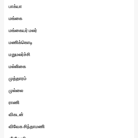
பாக்யா
மங்கை
மங்கையர் மலர்
மணிக்கொடி
மறுமலர்ச்சி
மல்லிகை
முத்தாரம்
முல்லை
ராணி
விகடன்
விவேக சிந்தாமணி