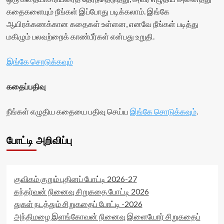
<div
கதைகளையும் நீங்கள் இப்போது படிக்கலாம். இங்கே
class='yasr-
ஆயிரக்கணக்கான கதைகள் உள்ளன, எனவே நீங்கள் படித்து
stars-
title
மகிழும் பலவற்றைக் காண்பீர்கள் என்பது உறுதி.
yasr-
rater-
இங்கே சொடுக்கவும்
stars'
id='yasr-
visitor-
கதைப்பதிவு
votes-
readonly-
நீங்கள் எழுதிய கதையை பதிவு செய்ய
இங்கே சொடுக்கவும்
.
rater-
6aa19ab06527a'
data-
போட்டி அறிவிப்பு
rating='0'
data-
rater-
starsize='16'
data-
குவிகம் குறும் புதினப் போட்டி 2026-27
rater-
கந்தர்வன் நினைவு சிறுகதை போட்டி 2026
postid='53226'
துகள் நடத்தும் சிறுகதைப் போட்டி -2026
data-
அந்திமழை இளங்கோவன் நினைவு இளையோர் சிறுகதைப்
rater-