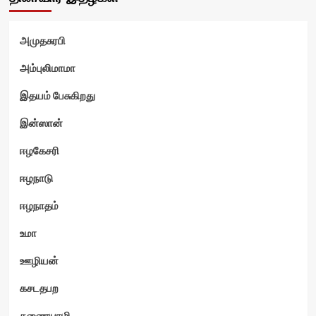
அமுதசுரபி
அம்புலிமாமா
இதயம் பேசுகிறது
இன்ஸான்
ஈழகேசரி
ஈழநாடு
ஈழநாதம்
உமா
ஊழியன்
கசடதபற
கணையாழி