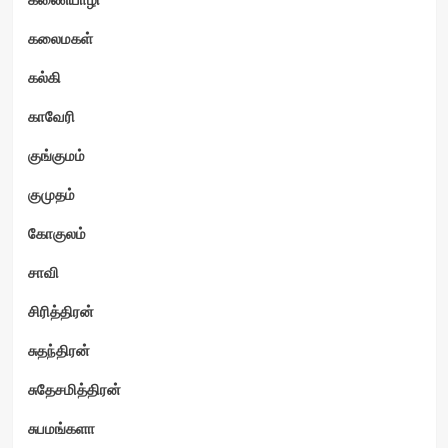
கலைமகள்
கல்கி
காவேரி
குங்குமம்
குமுதம்
கோகுலம்
சாவி
சிரித்திரன்
சுதந்திரன்
சுதேசமித்திரன்
சுபமங்களா