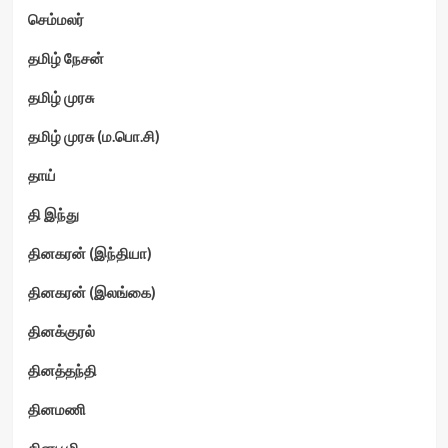
செம்மலர்
தமிழ் நேசன்
தமிழ் முரசு
தமிழ் முரசு (ம.பொ.சி)
தாய்
தி இந்து
தினகரன் (இந்தியா)
தினகரன் (இலங்கை)
தினக்குரல்
தினத்தந்தி
தினமணி
தினபூமி