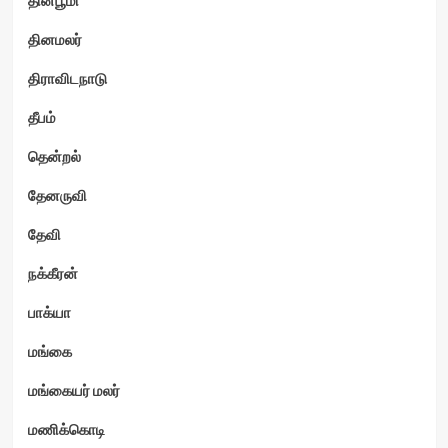
தினமலர்
திராவிடநாடு
தீபம்
தென்றல்
தேனருவி
தேவி
நக்கீரன்
பாக்யா
மங்கை
மங்கையர் மலர்
மணிக்கொடி