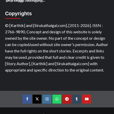
நன்றி விஷ்ணு அவர்களுக்கு...
Copyrights
© [Karthik] and [Sirukathaigal.com], [2011-2026]. ISSN :
2766-9890, Concept and design of this website is solely
owned by the site owner. No part of the concept or design
can be copied/used without site owner's permission. Author
have the full rights on the short stories. Excerpts and links
may be used, provided that full and clear credit is given to
[Story Author], [Karthik] and [Sirukathaigal.com] with
appropriate and specific direction to the original content.
Facebook
Twitter
Instagram
Whatsapp
Telegram
Tumblr
YouTube