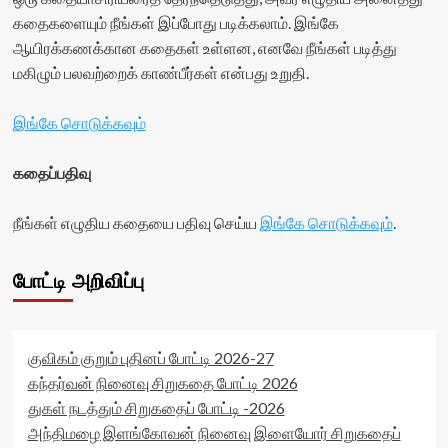
container">
கதைகளையும் நீங்கள் இப்போது படிக்கலாம். இங்கே
<div
ஆயிரக்கணக்கான கதைகள் உள்ளன, எனவே நீங்கள் படித்து
class='yasr-
stars-
மகிழும் பலவற்றைக் காண்பீர்கள் என்பது உறுதி.
title
yasr-
இங்கே சொடுக்கவும்
rater-
stars'
id='yasr-
கதைப்பதிவு
visitor-
votes-
நீங்கள் எழுதிய கதையை பதிவு செய்ய
இங்கே சொடுக்கவும்
.
readonly-
rater-
adb9ec6191667'
போட்டி அறிவிப்பு
data-
rating='0'
data-
rater-
starsize='16'
குவிகம் குறும் புதினப் போட்டி 2026-27
data-
கந்தர்வன் நினைவு சிறுகதை போட்டி 2026
rater-
துகள் நடத்தும் சிறுகதைப் போட்டி -2026
postid='35986'
அந்திமழை இளங்கோவன் நினைவு இளையோர் சிறுகதைப்
data-