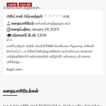
ஈழநாடு
சமூக நீதி
1 கதை கிடைத்துள்ளன.
அபேட்சகர் அம்பலத்தார்
0 (0)
கதையாசிரியர்:
எஸ்.எல்.சவுந்தரநாயகம்
கதைப்பதிவு:
January 24, 2023
பார்வையிட்டோர்:
2,828
0
வாசிப்பு நேரம்:
6
நிமிடங்கள்
(1964ல் வெளியான சிறுகதை, ஸ்கேன்
செய்யப்பட்ட படக்கோப்பிலிருந்து எளிதாக படிக்கக்கூடிய உரையாக
மாற்றியுள்ளோம்) மண்மாதாவின் மகிழ்ச்சிப் புன்னையுடன் காலை
புலர்ந்தது....
Read
மேலும் படிக்க...
more
about
அபேட்சகர்
அம்பலத்தார்<div
கதையாசிரியர்கள்
class="yasr-
vv-
stars-
title-
ஒரு கதையாசிரியரைத் தேர்ந்தெடுத்து, அவர் எழுதிய அனைத்து