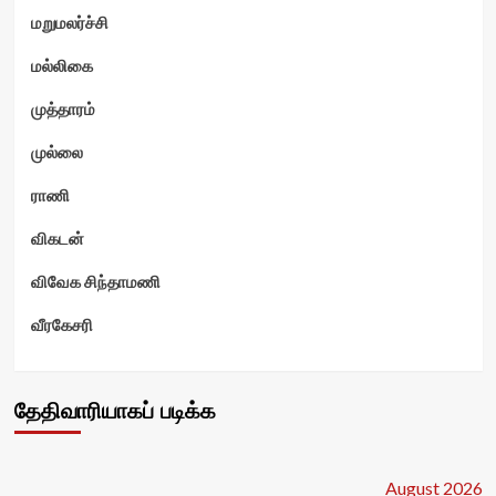
மறுமலர்ச்சி
மல்லிகை
முத்தாரம்
முல்லை
ராணி
விகடன்
விவேக சிந்தாமணி
வீரகேசரி
தேதிவாரியாகப் படிக்க
August 2026