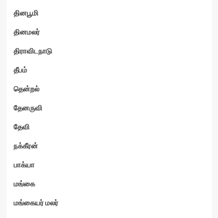
தினபூமி
தினமலர்
திராவிடநாடு
தீபம்
தென்றல்
தேனருவி
தேவி
நக்கீரன்
பாக்யா
மங்கை
மங்கையர் மலர்