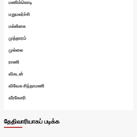
மணிக்கொடி
மறுமலர்ச்சி
மல்லிகை
முத்தாரம்
முல்லை
ராணி
விகடன்
விவேக சிந்தாமணி
வீரகேசரி
தேதிவாரியாகப் படிக்க