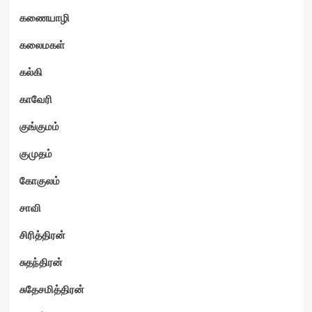
கணையாழி
கலைமகள்
கல்கி
காவேரி
குங்குமம்
குமுதம்
கோகுலம்
சாவி
சிரித்திரன்
சுதந்திரன்
சுதேசமித்திரன்