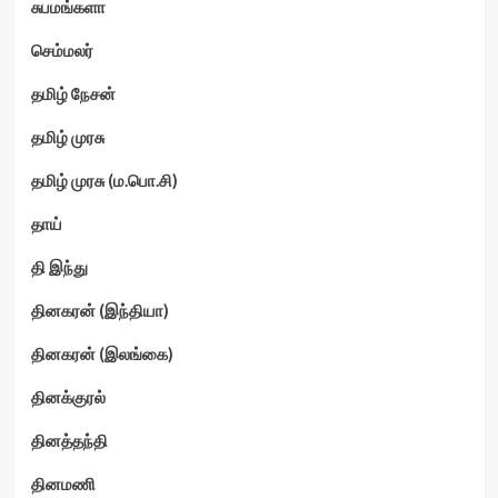
சுபமங்களா
செம்மலர்
தமிழ் நேசன்
தமிழ் முரசு
தமிழ் முரசு (ம.பொ.சி)
தாய்
தி இந்து
தினகரன் (இந்தியா)
தினகரன் (இலங்கை)
தினக்குரல்
தினத்தந்தி
தினமணி