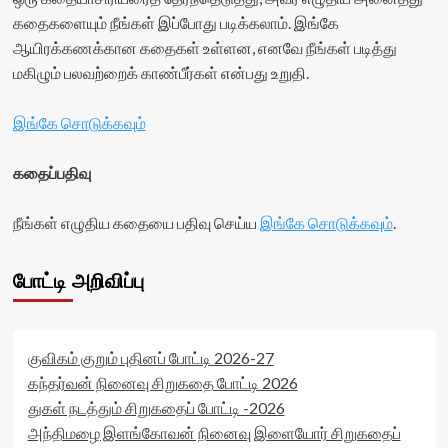
title-
கதைகளையும் நீங்கள் இப்போது படிக்கலாம். இங்கே
container">
ஆயிரக்கணக்கான கதைகள் உள்ளன, எனவே நீங்கள் படித்து
<div
class='yasr-
மகிழும் பலவற்றைக் காண்பீர்கள் என்பது உறுதி.
stars-
title
இங்கே சொடுக்கவும்
yasr-
rater-
stars'
கதைப்பதிவு
id='yasr-
visitor-
நீங்கள் எழுதிய கதையை பதிவு செய்ய
இங்கே சொடுக்கவும்
.
votes-
readonly-
rater-
போட்டி அறிவிப்பு
7a027c6f98239'
data-
rating='0'
data-
rater-
குவிகம் குறும் புதினப் போட்டி 2026-27
starsize='16'
கந்தர்வன் நினைவு சிறுகதை போட்டி 2026
data-
துகள் நடத்தும் சிறுகதைப் போட்டி -2026
rater-
அந்திமழை இளங்கோவன் நினைவு இளையோர் சிறுகதைப்
postid='51200'