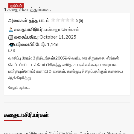
குடும்பம்
1 கதை கிடைத்துள்ளன.
அலைகள் தந்த பாடம்
0 (0)
கதையாசிரியர்:
எஸ்.உதயசெல்வன்
கதைப்பதிவு:
October 11, 2025
பார்வையிட்டோர்:
1,146
0
வாசிப்பு நேரம்:
3
நிமிடங்கள்
(2005ல் வெளியான சிறுகதை, ஸ்கேன்
செய்யப்பட்ட படக்கோப்பிலிருந்து எளிதாக படிக்கக்கூடிய உரையாக
மாற்றியுள்ளோம்) சுனாமி அலைகள், கண்மூடித்திறப்பதற்குள் கரையை
ஆக்கிரமித்து...
Read
மேலும் படிக்க...
more
about
அலைகள்
தந்த
கதையாசிரியர்கள்
பாடம்<div
class="yasr-
vv-
stars-
ஒரு கதையாசிரியரைத் தேர்ந்தெடுத்து, அவர் எழுதிய அனைத்து