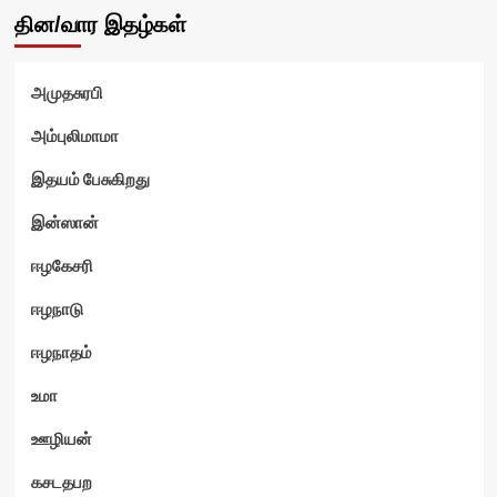
தின/வார இதழ்கள்
அமுதசுரபி
அம்புலிமாமா
இதயம் பேசுகிறது
இன்ஸான்
ஈழகேசரி
ஈழநாடு
ஈழநாதம்
உமா
ஊழியன்
ன்
கசடதபற