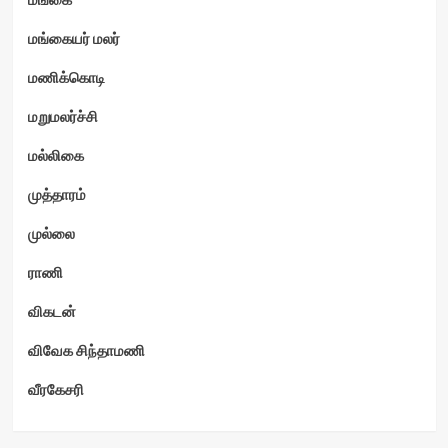
மங்கையர் மலர்
மணிக்கொடி
மறுமலர்ச்சி
மல்லிகை
முத்தாரம்
முல்லை
ராணி
விகடன்
விவேக சிந்தாமணி
வீரகேசரி