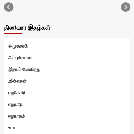
தின/வார இதழ்கள்
அமுதசுரபி
அம்புலிமாமா
இதயம் பேசுகிறது
ம்
இன்ஸான்
ஈழகேசரி
ஈழநாடு
ஈழநாதம்
உமா