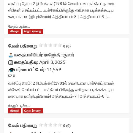
<div
வாசிப்பு நேரம்:
2
நிமிடங்கள்
(1981ல் வெளியான பாக்கெட் நாவல்,
class='yasr-
ஸ்கேன் செய்யப்பட்ட படக்கோப்பிலிருந்து எளிதாக படிக்கக்கூடிய
stars-
உரையாக மாற்றியுள்ளோம்) அத்தியாயம்-8 | அத்தியாயம்-9 |...
title
yasr-
Read
மேலும் படிக்க...
rater-
more
கிரைம்
தொடர்கதை
stars'
about
id='yasr-
பேசும்
பேசும் பதினாறு
0 (0)
visitor-
பதினாறு<div
votes-
class="yasr-
கதையாசிரியர்:
ராஜேந்திரகுமார்
readonly-
vv-
கதைப்பதிவு:
April 3, 2025
rater-
stars-
பார்வையிட்டோர்:
11,569
e567a0d3672a4'
title-
data-
0
container">
rating='0'
<div
வாசிப்பு நேரம்:
2
நிமிடங்கள்
(1981ல் வெளியான பாக்கெட் நாவல்,
data-
class='yasr-
ஸ்கேன் செய்யப்பட்ட படக்கோப்பிலிருந்து எளிதாக படிக்கக்கூடிய
rater-
stars-
உரையாக மாற்றியுள்ளோம்) அத்தியாயம்-7 | அத்தியாயம்-8 |...
starsize='16'
title
data-
yasr-
Read
மேலும் படிக்க...
rater-
rater-
more
கிரைம்
தொடர்கதை
postid='48719'
stars'
about
data-
id='yasr-
பேசும்
பேசும் பதினாறு
0 (0)
rater-
visitor-
பதினாறு<div
readonly='true'
votes-