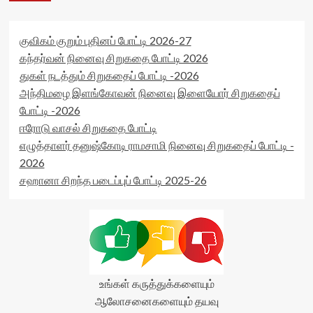
<span
data-
class='yasr-
rater-
stars-
starsize='16'
குவிகம் குறும் புதினப் போட்டி 2026-27
title-
data-
கந்தர்வன் நினைவு சிறுகதை போட்டி 2026
average'>0
rater-
துகள் நடத்தும் சிறுகதைப் போட்டி -2026
(0)
postid='48693'
</span>
அந்திமழை இளங்கோவன் நினைவு இளையோர் சிறுகதைப்
data-
</div>
rater-
போட்டி -2026
readonly='true'
ஈரோடு வாசல் சிறுகதை போட்டி
data-
எழுத்தாளர் தனுஷ்கோடி ராமசாமி நினைவு சிறுகதைப் போட்டி -
readonly-
attribute='true'
2026
>
சஹானா சிறந்த படைப்புப் போட்டி 2025-26
</div>
<span
class='yasr-
stars-
title-
average'>0
(0)
</span>
உங்கள் கருத்துக்களையும்
</div>
ஆலோசனைகளையும் தயவு