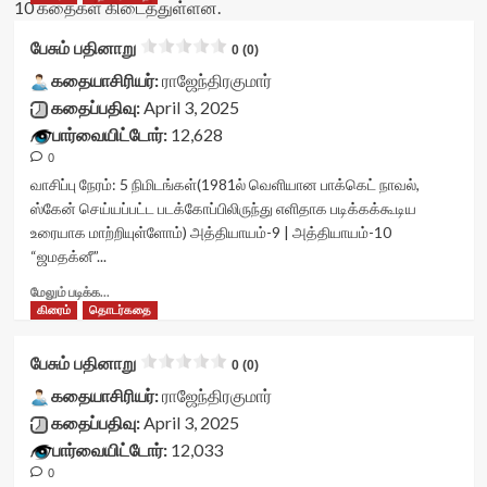
10 கதைகள் கிடைத்துள்ளன.
பேசும் பதினாறு
0 (0)
கதையாசிரியர்:
ராஜேந்திரகுமார்
கதைப்பதிவு:
April 3, 2025
பார்வையிட்டோர்:
12,628
0
வாசிப்பு நேரம்:
5
நிமிடங்கள்
(1981ல் வெளியான பாக்கெட் நாவல்,
ஸ்கேன் செய்யப்பட்ட படக்கோப்பிலிருந்து எளிதாக படிக்கக்கூடிய
உரையாக மாற்றியுள்ளோம்) அத்தியாயம்-9 | அத்தியாயம்-10
“ஜமதக்னீ”...
Read
மேலும் படிக்க...
more
கிரைம்
தொடர்கதை
about
பேசும்
பேசும் பதினாறு
0 (0)
பதினாறு<div
class="yasr-
கதையாசிரியர்:
ராஜேந்திரகுமார்
vv-
கதைப்பதிவு:
April 3, 2025
stars-
பார்வையிட்டோர்:
12,033
title-
0
container">