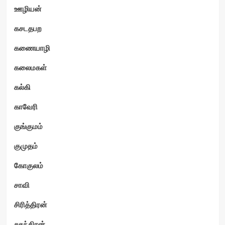
ஊழியன்
கசடதபற
கணையாழி
கலைமகள்
கல்கி
காவேரி
குங்குமம்
குமுதம்
கோகுலம்
சாவி
சிரித்திரன்
சுதந்திரன்