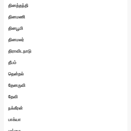
தினத்தந்தி
தினமணி
தினபூமி
தினமலர்
திராவிடநாடு
தீபம்
தென்றல்
தேனருவி
தேவி
நக்கீரன்
பாக்யா
மங்கை