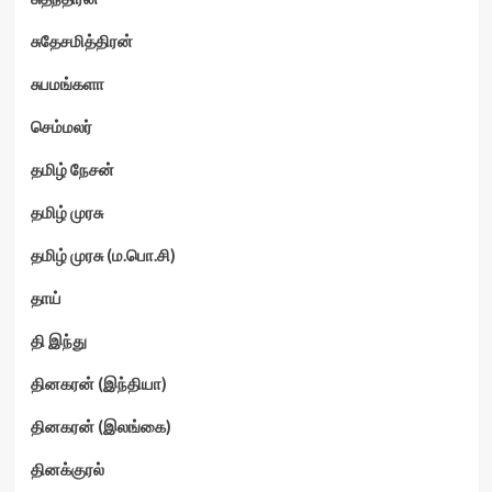
சுதேசமித்திரன்
சுபமங்களா
செம்மலர்
தமிழ் நேசன்
தமிழ் முரசு
தமிழ் முரசு (ம.பொ.சி)
தாய்
தி இந்து
தினகரன் (இந்தியா)
தினகரன் (இலங்கை)
தினக்குரல்