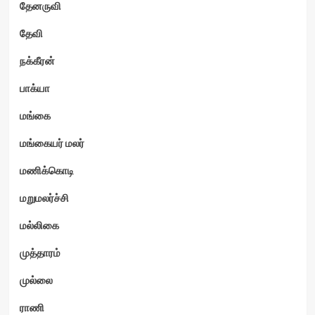
தேனருவி
தேவி
நக்கீரன்
பாக்யா
மங்கை
மங்கையர் மலர்
மணிக்கொடி
மறுமலர்ச்சி
மல்லிகை
முத்தாரம்
முல்லை
ராணி