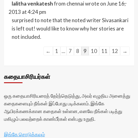
Togg
...
lalitha venkatesh
from
chennai
wrote on
June 16,
this
meta
2013
at
4:24 pm
surprised to note that the noted writer Sivasankari
is left out! would like to know why her stories are
not included.
Guestbook
←
1
...
7
8
9
10
11
12
→
list
navigation
கதையாசிரியர்கள்
ஒரு கதையாசிரியரைத் தேர்ந்தெடுத்து, அவர் எழுதிய அனைத்து
கதைகளையும் நீங்கள் இப்போது படிக்கலாம். இங்கே
ஆயிரக்கணக்கான கதைகள் உள்ளன, எனவே நீங்கள் படித்து
மகிழும் பலவற்றைக் காண்பீர்கள் என்பது உறுதி.
இங்கே சொடுக்கவும்