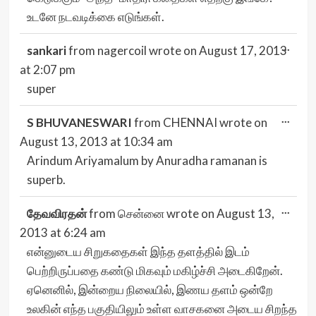
உடனே நடவடிக்கை எடுங்கள்.
Togg
...
sankari
from
nagercoil
wrote on
August 17, 2013
this
meta
at
2:07 pm
super
Togg
...
S BHUVANESWARI
from
CHENNAI
wrote on
this
meta
August 13, 2013
at
10:34 am
Arindum Ariyamalum by Anuradha ramanan is
superb.
Togg
...
தேவவிரதன்
from
சென்னை
wrote on
August 13,
this
meta
2013
at
6:24 am
என்னுடைய சிறுகதைகள் இந்த தளத்தில் இடம்
பெற்றிருப்பதை கண்டு மிகவும் மகிழ்ச்சி அடைகிறேன்.
ஏனெனில், இன்றைய நிலையில், இணய தளம் ஒன்றே
உலகின் எந்த பகுதியிலும் உள்ள வாசகனை அடைய சிறந்த