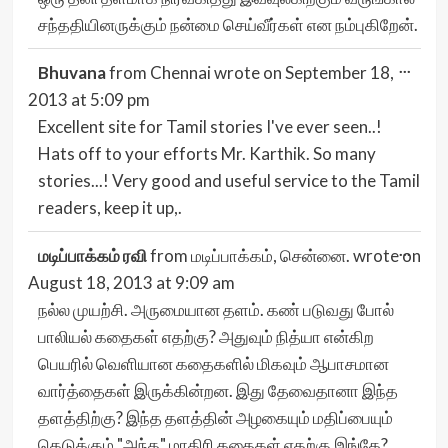
சந்ததியினருக்கும் நன்மை செய்வீர்கள் என நம்புகிறேன்.
Togg
...
Bhuvana
from
Chennai
wrote on
September 18,
this
meta
2013
at
5:09 pm
Excellent site for Tamil stories I've ever seen..!
Hats off to your efforts Mr. Karthik. So many
stories...! Very good and useful service to the Tamil
readers, keep it up,.
Togg
...
மடிப்பாக்கம் ரவி
from
மடிப்பாக்கம், சென்னை.
wrote on
this
meta
August 18, 2013
at
9:09 am
நல்ல முயற்சி. அருமையான தளம். கண் படுவது போல்
பாலியல் கதைகள் எதற்கு? அதுவும் நித்யா என்கிற
பெயரில் வெளியான கதைகளில் மிகவும் ஆபாசமான
வார்த்தைகள் இருக்கின்றன. இது தேவைதானா இந்த
தளத்திற்கு? இந்த தளத்தின் அழகையும் மதிப்பையும்
கெடுக்கும் "அந்த" மாதிரி கதைகள் எதற்கு இங்கே?