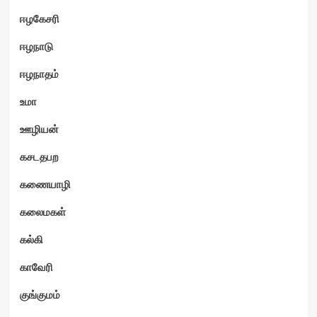
ஈழகேசரி
ஈழநாடு
ஈழநாதம்
உமா
ஊழியன்
கசடதபற
கணையாழி
கலைமகள்
கல்கி
காவேரி
குங்குமம்