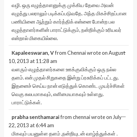
வழி. ஒரு எழுத்தாளனுக்கு முக்கிய தேவை அவன்
எழுத்து பலராலும் படிக்கப்படுவதே. அந்த மிகச்சிறப்பான
பணியினை ஆற்றும் கார்த்திக் என்னை போன்ற பல
எழுத்தாளர்களின் பாராட்டுக்கும், நன்றிக்கும் உரியவர்
என்றால் மிகையில்லை.
Togg
...
Kapaleeswaran, V
from
Chennai
wrote on
August
this
meta
10, 2013
at
11:28 am
வளரும் எழுத்தாளர்களை ஊக்குவிக்கும் ஒரு நல்ல
தளம். என் முதல் சிறுகதை இன்று ப்ரசுரிக்கப் பட்டது.
இதனைச் செய்ய நான் எடுத்துக் கொண்ட முயர்ச்சிகள்
வெகு சுலபமாகவும், எளிமையாகவும் உள்ளது.
பாராட்டுக்கள்.
Togg
...
prabha senthamarai
from
chennai
wrote on
July
this
meta
22, 2013
at
6:44 am
மிகவும் பயனுள்ள தளம் ,நன்றியுடன் வாழ்த்துக்கள் .