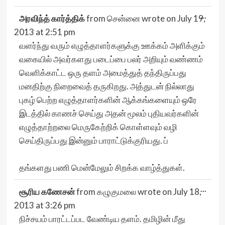
Togg
...
அரவிந்த் கார்த்திக்
from
சென்னை
wrote on
July 19,
this
meta
2013
at
2:51 pm
வளர்ந்து வரும் எழுத்தாளர்களுக்கு ஊக்கம் அளிக்கும்
வகையில் அவர்களது படைப்பை பலர் அறியும் வண்ணம்
வெளிக்காட்ட ஒரு தளம் அமைத்துத் தந்திருப்பது
மனதிற்கு நிறைவைத் தருகிறது. அத்துடன் நில்லாது
புகழ் பெற்ற எழுத்தாளர்களின் ஆக்கங்களையும் ஒரே
இடத்தில் காணச் செய்து அதன் மூலம் புதியவர்களின்
எழுத்தாற்றலை மெருகேற்றிக் கொள்ளவும் வழி
செய்திருப்பது இன்னும் பாராட்டுக்குரியது. ப்
தங்களது பணி மென்மேலும் சிறக்க வாழ்த்துகள்.
Togg
...
சூரிய கணேசன்
from
கழுகுமலை
wrote on
July 18,
this
meta
2013
at
3:26 pm
நிச்சயம் பாரட்டப்பட வேண்டிய தளம். தமிழின் மீது