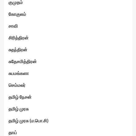
குமுதம்
கோகுலம்
சாவி
சிரித்திரன்
சுதந்திரன்
சுதேசமித்திரன்
சுபமங்களா
செம்மலர்
தமிழ் நேசன்
தமிழ் முரசு
தமிழ் முரசு (ம.பொ.சி)
தாய்