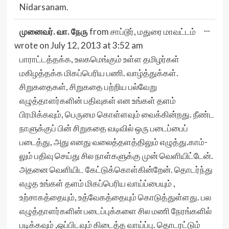
Nidarsanam.
Togg
...
முனைவர். வா. நேரு
from
சாப்டூர், மதுரை மாவட்டம்
this
meta
wrote on
July 12, 2013
at
3:52 am
பாராட்டத்தக்க, உலகமெங்கும் உள்ள தமிழர்கள்
மகிழத்தக்க மிகப்பெரிய பணி. வாழ்த்துக்கள்.
சிறுகதைகள், சிறுகதை பற்றிய பல்வேறு
எழுத்தாளர்களின் பதிவுகள் என உங்கள் தளம்
பிரமிக்கவும், பெருமை கொள்ளவும் வைக்கின்றது. நீண்ட
நாளுக்குப் பின் சிறுகதை வடிவில் ஒரு படைப்பைப்
படைத்து, அது எனது வலைத்தளத்திலும் எழுத்து.காம்-
லும் பதிவு செய்து சில நாள்களுக்கு முன் வெளியிட்டேன்.
அதனை வெளியிட கேட்டுக்கொள்கின்றேன். தொடர்ந்து
எழுத உங்கள் தளம் மிகப்பெரிய வாய்ப்பையும் ,
உற்சாகத்தையும், உத்வேகத்தையும் கொடுத்துள்ளது. பல
எழுத்தாளர்களின் படைப்புக்களை சில மணி நேரங்களில்
படிக்கவும் ,ஒப்பிடவும் கிடைத்த வாய்ப்பு. தொடரட்டும்