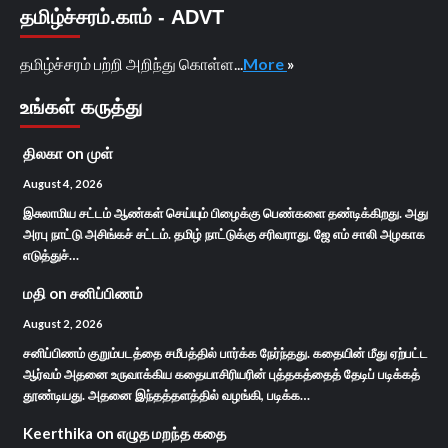
தமிழ்ச்சரம்.காம் - ADVT
தமிழ்ச்சரம் பற்றி அறிந்து கொள்ள...
More
»
உங்கள் கருத்து
திலகா
on
முள்
August 4, 2026
இசுலாமிய சட்டம் ஆண்கள் செய்யும் பிழைக்கு பெண்களை தண்டிக்கிறது. அது
அரபு நாட்டு அசிங்கச் சட்டம். தமிழ் நாட்டுக்கு சரிவராது. ஜே எம் சாலி அழகாக
எடுத்துச்…
மதி
on
சனிப்பிணம்
August 2, 2026
சனிப்பிணம் குறும்படத்தை சமீபத்தில் பார்க்க நேர்ந்தது. கதையின் மீது ஏற்பட்ட
ஆர்வம் அதனை உருவாக்கிய கதையாசிரியரின் புத்தகத்தைத் தேடிப் படிக்கத்
தூண்டியது. அதனை இந்தத்தளத்தில் வழங்கி, படிக்க…
Keerthika
on
எழுத மறந்த கதை