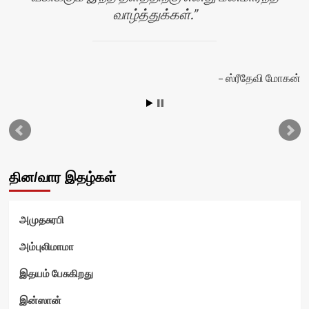
வாழ்த்துக்கள்.
ஸ்ரீதேவி மோகன்
தின/வார இதழ்கள்
அமுதசுரபி
அம்புலிமாமா
இதயம் பேசுகிறது
ம்
இன்ஸான்