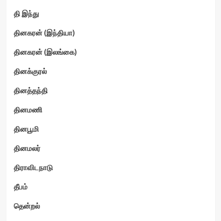
தி இந்து
தினகரன் (இந்தியா)
தினகரன் (இலங்கை)
தினக்குரல்
தினத்தந்தி
தினமணி
தினபூமி
தினமலர்
திராவிடநாடு
தீபம்
தென்றல்