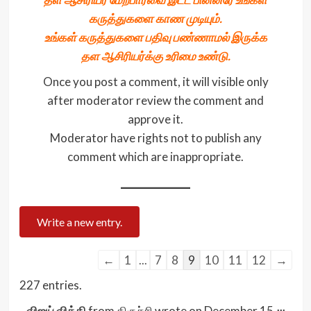
கருத்துகளை காண முடியும்.
உங்கள் கருத்துகளை பதிவு பண்ணாமல் இருக்க
தள ஆசிரியர்க்கு உரிமை உண்டு.
Once you post a comment, it will visible only
after moderator review the comment and
approve it.
Moderator have rights not to publish any
comment which are inappropriate.
Guestbook
←
1
...
7
8
9
10
11
12
→
list
227 entries.
navigation
Togg
...
விஜய் விக்கி
from
திருச்சி
wrote on
December 15,