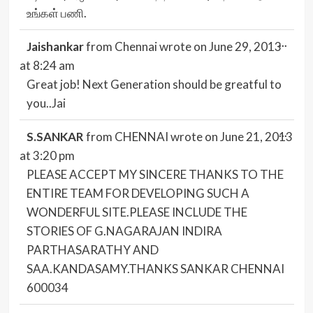
உங்கள் பணி.
Togg
...
Jaishankar
from
Chennai
wrote on
June 29, 2013
this
meta
at
8:24 am
Great job! Next Generation should be greatful to
you..Jai
Togg
...
S.SANKAR
from
CHENNAI
wrote on
June 21, 2013
this
meta
at
3:20 pm
PLEASE ACCEPT MY SINCERE THANKS TO THE
ENTIRE TEAM FOR DEVELOPING SUCH A
WONDERFUL SITE.PLEASE INCLUDE THE
STORIES OF G.NAGARAJAN INDIRA
PARTHASARATHY AND
SAA.KANDASAMY.THANKS SANKAR CHENNAI
600034