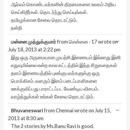
ஆர்வம் கொண்டவர்களின் திறமைகளை உலகம் அறிய
செய்கிறீர்கள். தொடர்ந்து செய்யுங்கள்.
தமிழுக்கான சேவை தொடரட்டும்.
நன்றி
Togg
...
மன்னை முத்துக்குமார்
from
சென்னை - 17
wrote on
this
meta
July 18, 2013
at
2:22 pm
இது ஒரு அருமையான முயற்சி.இணையம் இல்லாது இனி
எதுவுமில்லை என்ற கால கட்டத்தில் இந்த சிறுகதைகள்
தளம் இணையத்தில் புலங்குபவர்களுக்கு ஒரு
பொக்கிசம். வளரும் இளம் படைப்பாளிகளை
ஊக்குவிப்பது பாராட்டப்பட வேண்டிய விசயம்.
வாழ்த்துக்கள் உங்கள் சேவை தொடரட்டும்.
Togg
...
Bhuvaneswari
from
Chennai
wrote on
July 15,
this
meta
2013
at
8:30 am
The 2 stories by Ms.Banu Ravi is good.