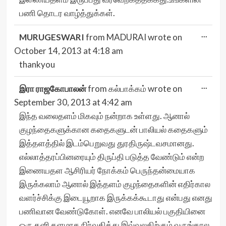
பணி தொடர வாழ்த்துக்கள்.
Togg
...
MURUGESWARI
from
MADURAI
wrote on
this
meta
October 14, 2013
at
4:18 am
thankyou
Togg
...
இரா ராஜகோபாலன்
from
கல்பாக்கம்
wrote on
this
meta
September 30, 2013
at
4:42 am
இந்த வலைதளம் மிகவும் நன்றாக உள்ளது. ஆனால்
குழந்தைகளுக்கான கதைகளுடன் பாலியல் கதைகளும்
இத்தளத்தில் இடம்பெறுவது துரதிருஷ்டவசமானது.
எல்லாத்தரப்பினரையும் திருப்தி படுத்த வேண்டும் என்ற
இணையதள ஆசிரியர் நோக்கம் பெருந்தன்மையாக
இருக்கலாம் ஆனால் இத்தளம் குழந்தைகளின் எதிர்கால
வளர்ச்சிக்கு இடையூறாக இருக்கக்கூடாது என்பது எனது
பணிவான வேண்டுகோள். எனவே பாலியல் பகுதியினை
ஒரு தனி தளமாக நிர்வகித்து இவ்வுலகிற்கும் வருங்கால