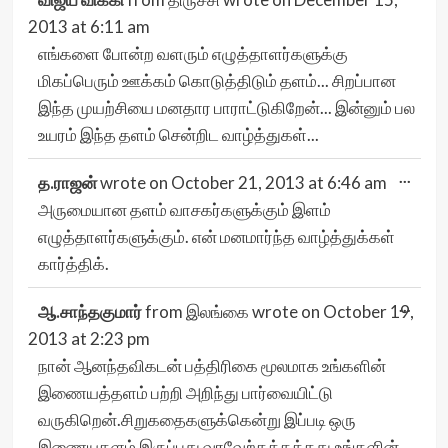
this
meta
2013
at
6:11 am
எங்களை போன்ற வளரும் எழுத்தாளர்களுக்கு
மிகப்பெரும் ஊக்கம் கொடுத்திடும் தளம்... சிறப்பான
இந்த முயற்சியை மனதார பாராட்டுகிறேன்... இன்னும் பல
உயரம் இந்த தளம் சென்றிட வாழ்த்துகள்...
Togg
...
த.ராஜன்
wrote on
October 21, 2013
at
6:46 am
this
meta
அருமையான தளம் வாசகர்களுக்கும் இளம்
எழுத்தாளர்களுக்கும். என் மனமார்ந்த வாழ்த்துக்கள்
கார்த்திக்.
Togg
...
ஆ.சாந்தகுமார்
from
இலங்கை
wrote on
October 19,
this
meta
2013
at
2:23 pm
நான் ஆனந்தவிகடன் பத்திரிகை மூலமாக உங்களின்
இணையத்தளம் பற்றி அறிந்து பார்வையிட்டு
வருகிறென்.சிறுகதைகளுக்கென்று இப்படி ஒரு
இணையதளம் இருப்பது வரவேற்கத்தக்கது.உங்களின்